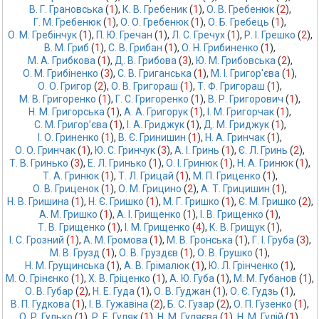
В. Г. Грановська
 (
1
),
К. В. Гребеник
 (
1
),
О. В. Гребенюк
 (
2
),
Г. М. Гребенюк
 (
1
),
О. О. Гребенюк
 (
1
),
О. Б. Гребець
 (
1
),
О. М. Гребінчук
 (
1
),
П. Ю. Гречан
 (
1
),
Л. C. Гречух
 (
1
),
Р. І. Грешко
 (
2
),
В. М. Гриб
 (
1
),
С. В. Грибан
 (
1
),
О. Н. Грибиненко
 (
1
),
М. А. Грибкова
 (
1
),
Д. В. Грибова
 (
3
),
Ю. М. Грибовська
 (
2
),
О. М. Грибіненко
 (
3
),
С. В. Григанська
 (
1
),
М. І. Григор'єва
 (
1
),
О. О. Григор
 (
2
),
О. В. Григораш
 (
1
),
Т. Ф. Григораш
 (
1
),
М. В. Григоренко
 (
1
),
Г. С. Григоренко
 (
1
),
В. Р. Григорович
 (
1
),
Н. М. Григорська
 (
1
),
А. А. Григорук
 (
1
),
І. М. Григорчак
 (
1
),
С. М. Григор’єва
 (
1
),
І. А. Гриджук
 (
1
),
Д. М. Гриджук
 (
1
),
І. О. Гриненко
 (
1
),
В. Є. Гринишин
 (
1
),
Н. А. Гринчак
 (
1
),
О. О. Гринчак
 (
1
),
Ю. С. Гринчук
 (
3
),
А. І. Гринь
 (
1
),
Є. Л. Гринь
 (
2
),
Т. В. Гринько
 (
3
),
Е. Л. Гринько
 (
1
),
О. І. Гринюк
 (
1
),
Н. А. Гринюк
 (
1
),
Т. А. Гринюк
 (
1
),
Т. Л. Грицай
 (
1
),
М. П. Гриценко
 (
1
),
О. В. Гриценок
 (
1
),
О. М. Грицино
 (
2
),
А. Т. Грицишин
 (
1
),
Н. В. Гришина
 (
1
),
Н. Є. Гришко
 (
1
),
М. Г. Гришко
 (
1
),
Є. М. Гришко
 (
2
),
А. М. Гришко
 (
1
),
А. І. Грищенко
 (
1
),
І. В. Грищенко
 (
1
),
Т. В. Грищенко
 (
1
),
І. М. Грищенко
 (
4
),
К. В. Грищук
 (
1
),
І. С. Грозний
 (
1
),
А. М. Громова
 (
1
),
M. В. Гронська
 (
1
),
Г. І. Груба
 (
3
),
М. В. Грузд
 (
1
),
О. В. Груздєв
 (
1
),
О. В. Грушко
 (
1
),
Н. М. Грущинська
 (
1
),
А. В. Грімалюк
 (
1
),
Ю. Л. Грінченко
 (
1
),
М. О. Грінєнко
 (
1
),
Х. В. Гріценко
 (
1
),
А. Ю. Губа
 (
1
),
М. М. Губанов
 (
1
),
О. В. Губар
 (
2
),
Н. Е. Гуда
 (
1
),
О. В. Гуджан
 (
1
),
О. Є. Гудзь
 (
1
),
В. П. Гудкова
 (
1
),
І. В. Гужавіна
 (
2
),
Б. С. Гузар
 (
2
),
О. П. Гузенко
 (
1
),
О. Р. Гулько
 (
1
),
Р. Е. Гуляк
 (
1
),
Н. М. Гуляєва
 (
1
),
Н. М. Гулій
 (
1
),