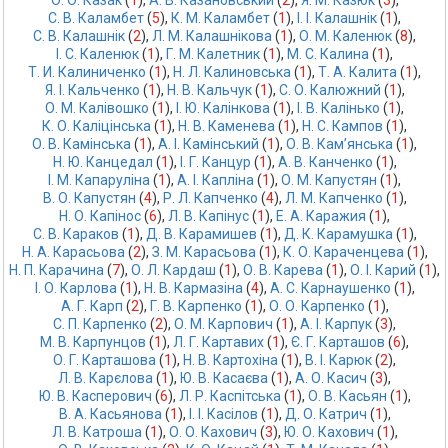
О. О. Казак
 (
1
),
А. В. Казановський
 (
2
),
Я. М. Казюк
 (
3
),
С. В. Каламбет
 (
5
),
К. М. Каламбет
 (
1
),
І. І. Калашнік
 (
1
),
С. В. Калашнік
 (
2
),
Л. М. Калашнікова
 (
1
),
О. М. Каленюк
 (
8
),
І. С. Каленюк
 (
1
),
Г. М. Калетник
 (
1
),
М. С. Калина
 (
1
),
Т. И. Калиниченко
 (
1
),
Н. Л. Калиновська
 (
1
),
Т. А. Калита
 (
1
),
Я. І. Кальченко
 (
1
),
Н. В. Кальчук
 (
1
),
С. О. Калюжний
 (
1
),
О. М. Калівошко
 (
1
),
І. Ю. Калінкова
 (
1
),
І. В. Калінько
 (
1
),
К. О. Каліцінська
 (
1
),
Н. В. Каменева
 (
1
),
Н. С. Кампов
 (
1
),
О. В. Камінська
 (
1
),
А. І. Камінський
 (
1
),
О. В. Кам’янська
 (
1
),
Н. Ю. Канцедал
 (
1
),
І. Г. Канцур
 (
1
),
А. В. Канченко
 (
1
),
І. М. Капаруліна
 (
1
),
А. І. Капліна
 (
1
),
О. М. Капустян
 (
1
),
В. О. Капустян
 (
4
),
Р. Л. Капченко
 (
4
),
Л. М. Капченко
 (
1
),
Н. О. Капінос
 (
6
),
Л. В. Капінус
 (
1
),
Е. А. Каражия
 (
1
),
С. В. Караков
 (
1
),
Д. В. Карамишев
 (
1
),
Д. К. Карамушка
 (
1
),
Н. А. Карасьова
 (
2
),
З. М. Карасьова
 (
1
),
К. О. Караченцева
 (
1
),
Н. П. Карачина
 (
7
),
О. Л. Кардаш
 (
1
),
О. В. Карева
 (
1
),
О. І. Карий
 (
1
),
І. О. Карлова
 (
1
),
Н. В. Кармазіна
 (
4
),
А. С. Карнаушенко
 (
1
),
А. Г. Карп
 (
2
),
Г. В. Карпенко
 (
1
),
О. О. Карпенко
 (
1
),
С. П. Карпенко
 (
2
),
О. М. Карпович
 (
1
),
А. І. Карпук
 (
3
),
М. В. Карпунцов
 (
1
),
Л. Г. Картавих
 (
1
),
Є. Г. Карташов
 (
6
),
О. Г. Карташова
 (
1
),
Н. В. Картохіна
 (
1
),
В. І. Карюк
 (
2
),
Л. В. Карєлова
 (
1
),
Ю. В. Касаєва
 (
1
),
А. О. Касич
 (
3
),
Ю. В. Касперович
 (
6
),
Л. Р. Каспітська
 (
1
),
О. В. Касьян
 (
1
),
В. А. Касьянова
 (
1
),
І. І. Касілов
 (
1
),
Д. О. Катрич
 (
1
),
Л. В. Катроша
 (
1
),
О. О. Кахович
 (
3
),
Ю. О. Кахович
 (
1
),