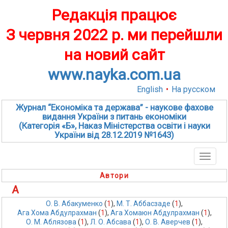
Редакція працює
З червня 2022 р. ми перейшли
на новий сайт
www.nayka.com.ua
English
•
На русском
Журнал “Економіка та держава” - наукове фахове
видання України з питань економіки
(Категорія «Б», Наказ Міністерства освіти і науки
України від 28.12.2019 №1643)
Toggle
naviga
Автори
А
О. В. Абакуменко
 (
1
),
М. Т. Аббасзаде
 (
1
),
Ага Хома Абдулрахман
 (
1
),
Ага Хомаюн Абдулрахман
 (
1
),
О. М. Аблязова
 (
1
),
Л. О. Абсава
 (
1
),
О. В. Аверчев
 (
1
),