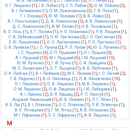
М. В. Литовченко
 (
1
),
С. І. Лихолет
 (
3
),
Л. І. Личук
 (
2
),
О. Г. Лищенко
 (
1
),
І. В. Лобас
 (
1
),
С. П. Лобов
 (
3
),
О. М. Лобова
 (
2
),
В. І. Логвиненко
 (
1
),
О. М. Ложачевська
 (
2
),
Т. В. Лоза
 (
1
),
Т. І. Лозова
 (
7
),
Ю. М. Лозовик
 (
1
),
В. В. Лойко
 (
2
),
А. І. Локотькова
 (
1
),
Д. А. Ломоносов
 (
3
),
А. В. Ломоносов
 (
1
),
Д. С. Ломоносов
 (
1
),
А. М. Лопан
 (
1
),
Н. В. Лосовська
 (
1
),
В. О. Лось
 (
1
),
Х. Г. Лосєва
 (
1
),
Н. О. Лоханова
 (
1
),
Л. В. Лощина
 (
1
),
С. А. Лубковський
 (
1
),
О. Ю. Лук'янова
 (
2
),
І. О. Лук\'янчук
 (
2
),
Е. Ю. Лукьянова
 (
1
),
О. О. Лук’янченко
 (
1
),
П. О. Лук’яшко
 (
1
),
О. В. Луняков
 (
1
),
І. О. Луніна
 (
2
),
Р. Л. Лупак
 (
4
),
Ю. О. Лупенко
 (
1
),
І. С. Луценко
 (
4
),
О. П. Луцишин
 (
1
),
Н. І. Луцька
 (
3
),
А. І. Луцький
 (
10
),
М. І. Луцький
 (
6
),
І. М. Луцький
 (
10
),
Ю. М. Лучечко
 (
1
),
Г. Й. Лучко
 (
1
),
С. А. Львіцина
 (
2
),
М. О. Льовочкін
 (
1
),
О. Т. Льодіна
 (
1
),
А. В. Любченко
 (
1
),
О. К. Любчук
 (
1
),
В. І. Любімов
 (
2
),
М. Е. Люзняк
 (
1
),
І. О. Лютий
 (
2
),
Т. В. Ляденко
 (
1
),
В. О. Ляховець
 (
1
),
Л. А. Ляховченко
 (
10
),
О. І. Ляшенко
 (
1
),
О. А. Ляшенко
 (
1
),
М. В. Ляшенко
 (
1
),
О. М. Ляшенко
 (
2
),
О. Ф. Ляшенко
 (
1
),
І. Ю. Лєбєдєва
 (
1
),
А. І. Лівенко
 (
2
),
В. Я. Лівшиц
 (
2
),
Р. П. Лізогуб
 (
1
),
Анджей Ліманський
 (
1
),
Ю. В. Ліневич
 (
1
),
Л. Г. Ліпич
 (
1
),
В. Е. Лір
 (
1
),
В. І. Літвінов
 (
1
),
О. С. Літвінов
 (
1
),
Л. Й. Літвінчук
 (
1
),
В. Є. Літовцева
 (
1
),
Г. М. Літош
 (
1
),
А. В. Літошенко
 (
2
),
М. І. Ліфанова
 (
1
),
О. С. Ліфіренко
 (
1
),
А. В. Ліщенко
 (
1
),
М