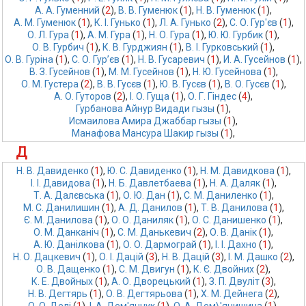
А. А. Гуменний
 (
2
),
В. В. Гуменюк
 (
1
),
Н. В. Гуменюк
 (
1
),
А. М. Гуменюк
 (
1
),
К. І. Гунько
 (
1
),
Л. А. Гунько
 (
2
),
С. О. Гур'єв
 (
1
),
О. Л. Гура
 (
1
),
А. М. Гура
 (
1
),
Н. О. Гура
 (
1
),
Ю. Ю. Гурбик
 (
1
),
О. В. Гурбич
 (
1
),
К. В. Гурджиян
 (
1
),
В. І. Гурковський
 (
1
),
О. В. Гуріна
 (
1
),
С. О. Гур’єв
 (
1
),
Н. В. Гусаревич
 (
1
),
И. А. Гусейнов
 (
1
),
В. З. Гусейнов
 (
1
),
М. М. Гусейнов
 (
1
),
Н. Ю. Гусейнова
 (
1
),
О. М. Густера
 (
2
),
В. В. Гусєв
 (
1
),
Ю. В. Гусєв
 (
1
),
В. О. Гусєв
 (
1
),
А. О. Гуторов
 (
2
),
І. О. Гуща
 (
1
),
О. Г. Гіндес
 (
4
),
Гурбанова Айнур Видади гызы
 (
1
),
Исмаилова Амира Джаббар гызы
 (
1
),
Манафова Мансура Шакир гызы
 (
1
),
Д
Н. В. Давиденко
 (
1
),
Ю. С. Давиденко
 (
1
),
Н. М. Давидкова
 (
1
),
І. І. Давидова
 (
1
),
Н. Б. Давлетбаева
 (
1
),
Н. А. Даляк
 (
1
),
Т. А. Далєвська
 (
1
),
О. Ю. Дан
 (
1
),
С. М. Даниленко
 (
1
),
М. С. Данилишин
 (
1
),
А. Д. Данилов
 (
1
),
Т. В. Данилова
 (
1
),
Є. М. Данилова
 (
1
),
О. О. Даниляк
 (
1
),
О. С. Данишенко
 (
1
),
О. М. Данканіч
 (
1
),
С. М. Данькевич
 (
2
),
О. В. Данік
 (
1
),
А. Ю. Данілкова
 (
1
),
О. О. Дармограй
 (
1
),
І. І. Дахно
 (
1
),
Н. О. Дацкевич
 (
1
),
О. І. Дацій
 (
3
),
Н. В. Дацій
 (
3
),
І. М. Дашко
 (
2
),
О. В. Дащенко
 (
1
),
С. М. Двигун
 (
1
),
К. Є. Двойних
 (
2
),
К. Е. Двойных
 (
1
),
А. О. Дворецький
 (
1
),
З. П. Двуліт
 (
3
),
Н. В. Дегтярь
 (
1
),
О. В. Дегтярьова
 (
1
),
Х. М. Дейнега
 (
2
),