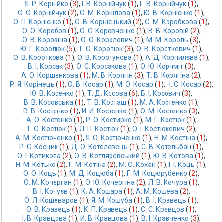
Я. Р. Корнійко
 (
3
),
І. В. Корнійчук
 (
1
),
Г. В. Корнійчук
 (
1
),
О. О. Корнійчук
 (
2
),
О. М. Корнілова
 (
1
),
Ю. В. Корнієнко
 (
1
),
О. П. Корнієнко
 (
1
),
О. В. Корнієцький
 (
2
),
О. М. Коробкова
 (
1
),
О. О. Коробов
 (
1
),
О. С. Коровченко
 (
1
),
В. В. Коровій
 (
2
),
О. В. Коровіна
 (
1
),
О. О. Королович
 (
1
),
М. М. Король
 (
3
),
Ю. Г. Королюк
 (
5
),
Т. О. Королюк
 (
3
),
О. В. Короткевич
 (
1
),
О. В. Короткова
 (
1
),
О. В. Коротунова
 (
1
),
А. Д. Корпилєва
 (
1
),
В. І. Корсак
 (
3
),
О. С. Корсакова
 (
1
),
О. Ю. Корчміт
 (
3
),
А. О. Коршенкова
 (
1
),
М. В. Корягін
 (
3
),
Т. В. Корягіна
 (
2
),
Р. Я. Корінець
 (
1
),
О. В. Косар
 (
1
),
М. О. Косар
 (
1
),
Н. С. Косар
 (
2
),
Ю. В. Косенко
 (
1
),
Т. Д. Косова
 (
6
),
Б. І. Косович
 (
3
),
В. В. Косовська
 (
1
),
Т. В. Косташ
 (
1
),
М. А. Костенко
 (
1
),
В. В. Костенко
 (
1
),
И. И. Костенко
 (
1
),
О. М. Костенко
 (
3
),
А. О. Костенко
 (
1
),
Р. О. Костирко
 (
1
),
М. Г. Костюк
 (
1
),
Т. О. Костюк
 (
1
),
Л. П. Костюк
 (
1
),
О. І. Костюкевич
 (
2
),
А. М. Костюченко
 (
1
),
Я. О. Костюченко
 (
1
),
Н. М. Костіна
 (
1
),
Р. С. Косцик
 (
1
),
Д. О. Котелевець
 (
1
),
С. В. Котельбан
 (
1
),
О. І. Котикова
 (
2
),
О. В. Котляревський
 (
1
),
Ю. В. Котова
 (
1
),
Н. М. Котько
 (
2
),
Г. М. Котіна
 (
2
),
М. О. Кохан
 (
1
),
І. І. Коць
 (
1
),
О. О. Коць
 (
1
),
М. Д. Коцюба
 (
1
),
Г. М. Коцюрубенко
 (
2
),
О. М. Кочерган
 (
1
),
О. Ю. Кочергіна
 (
2
),
Л. В. Кочура
 (
1
),
В. І. Кочуєв
 (
1
),
К. А. Кошара
 (
1
),
А. М. Кошева
 (
2
),
О. Л. Кошеваров
 (
1
),
Я. М. Кошуба
 (
1
),
В. І. Кравець
 (
1
),
О. В. Кравець
 (
1
),
К. П. Кравець
 (
1
),
С. С. Кравцов
 (
1
),
І. В. Кравцова
 (
1
),
И. В. Кравцова
 (
1
),
В. І. Кравченко
 (
3
),