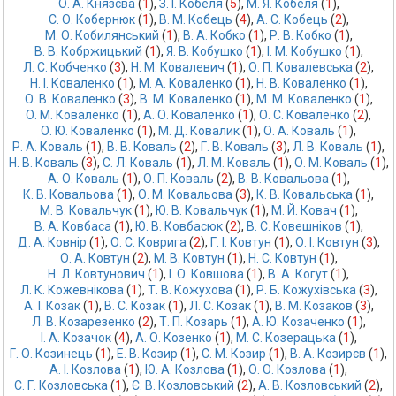
О. А. Князєва
 (
1
),
З. І. Кобеля
 (
5
),
М. Я. Кобеля
 (
1
),
С. О. Кобернюк
 (
1
),
В. М. Кобець
 (
4
),
А. С. Кобець
 (
2
),
М. О. Кобилянський
 (
1
),
В. А. Кобко
 (
1
),
Р. В. Кобко
 (
1
),
В. В. Кобржицький
 (
1
),
Я. В. Кобушко
 (
1
),
І. М. Кобушко
 (
1
),
Л. С. Кобченко
 (
3
),
Н. М. Ковалевич
 (
1
),
О. П. Ковалевська
 (
2
),
Н. І. Коваленко
 (
1
),
М. А. Коваленко
 (
1
),
Н. В. Коваленко
 (
1
),
О. В. Коваленко
 (
3
),
В. М. Коваленко
 (
1
),
М. М. Коваленко
 (
1
),
О. М. Коваленко
 (
1
),
А. О. Коваленко
 (
1
),
О. С. Коваленко
 (
2
),
О. Ю. Коваленко
 (
1
),
М. Д. Ковалик
 (
1
),
О. А. Коваль
 (
1
),
Р. А. Коваль
 (
1
),
В. В. Коваль
 (
2
),
Г. В. Коваль
 (
3
),
Л. В. Коваль
 (
1
),
Н. В. Коваль
 (
3
),
С. Л. Коваль
 (
1
),
Л. М. Коваль
 (
1
),
О. М. Коваль
 (
1
),
А. О. Коваль
 (
1
),
О. П. Коваль
 (
2
),
В. В. Ковальова
 (
1
),
К. В. Ковальова
 (
1
),
О. М. Ковальова
 (
3
),
К. В. Ковальська
 (
1
),
М. В. Ковальчук
 (
1
),
Ю. В. Ковальчук
 (
1
),
М. Й. Ковач
 (
1
),
В. А. Ковбаса
 (
1
),
Ю. В. Ковбасюк
 (
2
),
В. С. Ковешніков
 (
1
),
Д. А. Ковнір
 (
1
),
О. С. Коврига
 (
2
),
Г. І. Ковтун
 (
1
),
О. І. Ковтун
 (
3
),
О. А. Ковтун
 (
2
),
М. В. Ковтун
 (
1
),
Н. С. Ковтун
 (
1
),
Н. Л. Ковтунович
 (
1
),
І. О. Ковшова
 (
1
),
В. А. Когут
 (
1
),
Л. К. Кожевнікова
 (
1
),
Т. В. Кожухова
 (
1
),
Р. Б. Кожухівська
 (
3
),
A. I. Козак
 (
1
),
В. С. Козак
 (
1
),
Л. С. Козак
 (
1
),
В. М. Козаков
 (
3
),
Л. В. Козарезенко
 (
2
),
Т. П. Козарь
 (
1
),
А. Ю. Козаченко
 (
1
),
І. А. Козачок
 (
4
),
А. О. Козенко
 (
1
),
М. С. Козерацька
 (
1
),
Г. О. Козинець
 (
1
),
Е. В. Козир
 (
1
),
С. М. Козир
 (
1
),
В. А. Козирєв
 (
1
),
А. І. Козлова
 (
1
),
Ю. А. Козлова
 (
1
),
О. О. Козлова
 (
1
),
С. Г. Козловська
 (
1
),
Є. В. Козловський
 (
2
),
А. В. Козловський
 (
2
),