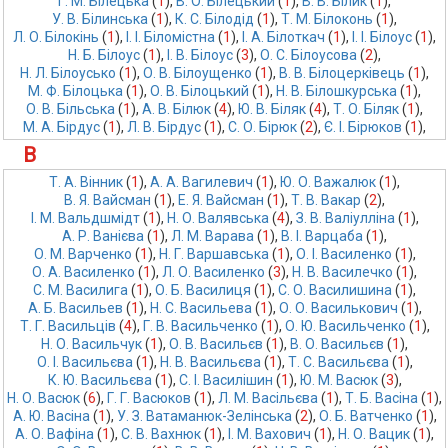
Г. М. Білецька
 (
1
),
В. О. Білецький
 (
1
),
В. В. Білик
 (
1
),
У. В. Білинська
 (
1
),
К. С. Білодід
 (
1
),
Т. М. Білоконь
 (
1
),
Л. О. Білокінь
 (
1
),
І. І. Біломістна
 (
1
),
І. А. Білоткач
 (
1
),
І. І. Білоус
 (
1
),
Н. Б. Білоус
 (
1
),
І. В. Білоус
 (
3
),
О. С. Білоусова
 (
2
),
Н. Л. Білоусько
 (
1
),
О. В. Білоущенко
 (
1
),
В. В. Білоцерківець
 (
1
),
М. Ф. Білоцька
 (
1
),
О. В. Білоцький
 (
1
),
Н. В. Білошкурська
 (
1
),
О. В. Більська
 (
1
),
А. В. Білюк
 (
4
),
Ю. В. Біляк
 (
4
),
Т. О. Біляк
 (
1
),
М. А. Бірдус
 (
1
),
Л. В. Бірдус
 (
1
),
С. О. Бірюк
 (
2
),
Є. І. Бірюков
 (
1
),
В
Т. А. Вiнник
 (
1
),
А. А. Вагилевич
 (
1
),
Ю. О. Важалюк
 (
1
),
В. Я. Вайсман
 (
1
),
Е. Я. Вайсман
 (
1
),
Т. В. Вакар
 (
2
),
І. М. Вальдшмідт
 (
1
),
Н. О. Валявська
 (
4
),
З. В. Валіулліна
 (
1
),
А. Р. Ванієва
 (
1
),
Л. М. Варава
 (
1
),
В. І. Варцаба
 (
1
),
О. М. Варченко
 (
1
),
Н. Г. Варшавська
 (
1
),
О. І. Василенко
 (
1
),
О. А. Василенко
 (
1
),
Л. О. Василенко
 (
3
),
Н. В. Василечко
 (
1
),
С. М. Василига
 (
1
),
О. Б. Василиця
 (
1
),
С. О. Василишина
 (
1
),
А. Б. Васильев
 (
1
),
Н. С. Васильева
 (
1
),
О. О. Василькович
 (
1
),
Т. Г. Васильців
 (
4
),
Г. В. Васильченко
 (
1
),
О. Ю. Васильченко
 (
1
),
Н. О. Васильчук
 (
1
),
О. В. Васильєв
 (
1
),
В. О. Васильєв
 (
1
),
О. І. Васильєва
 (
1
),
Н. В. Васильєва
 (
1
),
Т. С. Васильєва
 (
1
),
К. Ю. Васильєва
 (
1
),
С. І. Василішин
 (
1
),
Ю. М. Васюк
 (
3
),
Н. О. Васюк
 (
6
),
Г. Г. Васюков
 (
1
),
Л. М. Васільєва
 (
1
),
Т. Б. Васіна
 (
1
),
А. Ю. Васіна
 (
1
),
У. З. Ватаманюк-Зелінська
 (
2
),
О. Б. Ватченко
 (
1
),
А. О. Вафіна
 (
1
),
С. В. Вахнюк
 (
1
),
І. М. Вахович
 (
1
),
Н. О. Вацик
 (
1
),