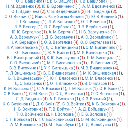
О. О. Ващенко
 (
1
),
В. В. Ващук
 (
1
),
Н. В. Ващілова
 (
1
),
Н. М. Вдовенко
 (
3
),
Ю. В. Вдовиченко
 (
1
),
А. М. Вдовиченко
 (
2
),
О. Г. Вдовічена
 (
2
),
С. В. Ведернікова
 (
2
),
Н. І. Ведмідь
 (
3
),
О. О. Веклич
 (
1
),
Наиль Рагиб оглы Велиев
 (
1
),
Ю. В. Великий
 (
1
),
Т. І. Великсар
 (
1
),
Л. А. Величко
 (
1
),
О. П. Величко
 (
1
),
В. В. Венгер
 (
1
),
О. С. Вербова
 (
1
),
Л. В. Вербівська
 (
1
),
Ю. Ю. Вергелюк
 (
1
),
А. М. Вергун
 (
1
),
Н. В. Вергуненко
 (
1
),
А. В. Веремчук
 (
1
),
Д. В. Веремчук
 (
1
),
А. С. Веремієнко
 (
1
),
І. А. Верещук
 (
1
),
О. В. Вертелєва
 (
4
),
О. О. Вертелєва
 (
1
),
Л. А. Весельська
 (
1
),
Д. О. Ветвицький
 (
1
),
С. М. Виганяйло
 (
1
),
Ю. І. Вигівська
 (
1
),
Є. А. Вилгін
 (
2
),
М. Я. Винницька
 (
1
),
В. І. Виноградчий
 (
1
),
К. Ю. Винокурова
 (
1
),
Л. М. Висоцька
 (
1
),
С. О. Висоцький
 (
1
),
М. Я. Височанська
 (
1
),
І. В. Височин
 (
2
),
В. В. Височина
 (
1
),
У. Я. Витвицька
 (
1
),
М. В. Вишиванюк
 (
4
),
Т. Л. Вишинська
 (
2
),
В. С. Вишнeвськa
 (
1
),
М. К. Вишневская
 (
1
),
В. П. Вишневський
 (
1
),
Ю. Г. Власенко
 (
1
),
М. М. Власенко
 (
1
),
Д. О. Власенко
 (
1
),
О. П. Власенко
 (
1
),
В. О. Власов
 (
1
),
К. М. Власова
 (
1
),
С. А. Власюк
 (
1
),
Т. М. Власюк
 (
1
),
О. В. Вовк
 (
1
),
С. В. Вовк
 (
1
),
С. М. Вовк
 (
1
),
С. Д. Вовченко
 (
1
),
О. С. Вовченко
 (
1
),
Л. Д. Водянка
 (
4
),
А. П. Вожжов
 (
1
),
К. З. Возьний
 (
3
),
К. С. Возіанов
 (
1
),
Д. С. Войт
 (
2
),
С. В. Войтко
 (
5
),
К. В. Войтович
 (
1
),
Н. В. Войтович
 (
1
),
Т. В. Войтун
 (
1
),
А. Д. Войцещук
 (
1
),
Т. О. Войченко
 (
2
),
Н. І. Волкова
 (
1
),
Е. В. Волкова
 (
1
),
О. Г. Волкова
 (
1
),
П. С. Волковинська
 (
1
),
О. М. Волковицька
 (
1
),
А. М. Волківська
 (
1
),
М. І. Волобуєв
 (
1
),
Г. Д. Волобуєва
 (
1
),