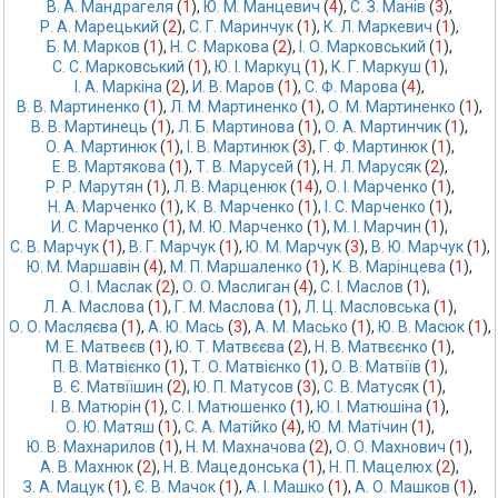
В. А. Мандрагеля
 (
1
),
Ю. М. Манцевич
 (
4
),
С. З. Манів
 (
3
),
Р. А. Марецький
 (
2
),
С. Г. Маринчук
 (
1
),
К. Л. Маркевич
 (
1
),
Б. М. Марков
 (
1
),
Н. С. Маркова
 (
2
),
І. О. Марковський
 (
1
),
С. С. Марковський
 (
1
),
Ю. І. Маркуц
 (
1
),
К. Г. Маркуш
 (
1
),
І. А. Маркіна
 (
2
),
И. В. Маров
 (
1
),
С. Ф. Марова
 (
4
),
В. В. Мартиненко
 (
1
),
Л. М. Мартиненко
 (
1
),
О. М. Мартиненко
 (
1
),
В. В. Мартинець
 (
1
),
Л. Б. Мартинова
 (
1
),
О. А. Мартинчик
 (
1
),
О. А. Мартинюк
 (
1
),
І. В. Мартинюк
 (
3
),
Г. Ф. Мартинюк
 (
1
),
Е. В. Мартякова
 (
1
),
Т. В. Марусей
 (
1
),
Н. Л. Марусяк
 (
2
),
Р. Р. Марутян
 (
1
),
Л. В. Марценюк
 (
14
),
О. І. Марченко
 (
1
),
Н. А. Марченко
 (
1
),
К. В. Марченко
 (
1
),
І. С. Марченко
 (
1
),
И. С. Марченко
 (
1
),
М. Ю. Марченко
 (
1
),
М. І. Марчин
 (
1
),
С. В. Марчук
 (
1
),
В. Г. Марчук
 (
1
),
Ю. М. Марчук
 (
3
),
В. Ю. Марчук
 (
1
),
Ю. М. Маршавін
 (
4
),
М. П. Маршаленко
 (
1
),
К. В. Марінцева
 (
1
),
О. І. Маслак
 (
2
),
О. О. Маслиган
 (
4
),
С. І. Маслов
 (
1
),
Л. А. Маслова
 (
1
),
Г. М. Маслова
 (
1
),
Л. Ц. Масловська
 (
1
),
О. О. Масляєва
 (
1
),
А. Ю. Мась
 (
3
),
А. М. Масько
 (
1
),
Ю. В. Масюк
 (
1
),
М. Е. Матвеєв
 (
1
),
Ю. Т. Матвєєва
 (
2
),
Н. В. Матвєєнко
 (
1
),
П. В. Матвієнко
 (
1
),
Т. О. Матвієнко
 (
1
),
О. В. Матвіїв
 (
1
),
В. Є. Матвіїшин
 (
2
),
Ю. П. Матусов
 (
3
),
С. В. Матусяк
 (
1
),
І. В. Матюрін
 (
1
),
С. І. Матюшенко
 (
1
),
Ю. І. Матюшіна
 (
1
),
О. Ю. Матяш
 (
1
),
С. А. Матійко
 (
4
),
Ю. М. Матічин
 (
1
),
Ю. В. Махнарилов
 (
1
),
Н. М. Махначова
 (
2
),
О. О. Махнович
 (
1
),
А. В. Махнюк
 (
2
),
Н. В. Мацедонська
 (
1
),
Н. П. Мацелюх
 (
2
),
З. А. Мацук
 (
1
),
Є. В. Мачок
 (
1
),
А. І. Машко
 (
1
),
А. О. Машков
 (
1
),