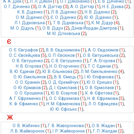
А. А. Дюк
 (
1
),
Л. Л. Дякон
 (
1
),
О. І. Дяконенко
 (
1
),
Є. В. Дяченко
 (
1
),
О. Г. Дяченко
 (
3
),
О. А. Дєгтяр
 (
3
),
А. О. Дєгтяр
 (
1
),
Н. Е. Дєєва
 (
2
),
К. В. Діденко
 (
1
),
Л. В. Діденко
 (
2
),
Н. В. Діденко
 (
2
),
О. М. Діденко
 (
1
),
Є. О. Діденко
 (
2
),
Ю. Ю. Діденко
 (
1
),
Л. І. Дідковська
 (
1
),
Т. В. Дідківська
 (
1
),
К. М. Дідур
 (
4
),
М. О. Дідусь
 (
1
),
О. В. Дідух
 (
2
),
Дінєв Йордан Дімітров
 (
1
),
М. Ю. Дітковська
 (
2
),
Є
О. Є. Євграфов
 (
2
),
В. В. Євдокимова
 (
1
),
А. О. Євдокімов
 (
1
),
О. С. Євсейцева
 (
5
),
О. П. Євсюков
 (
1
),
О. В. Євтушевська
 (
2
),
О. В. Євтушенко
 (
2
),
С. В. Євтушенко
 (
1
),
Г. А. Єгорова
 (
1
),
Н. В. Єгорова
 (
1
),
Н. О. Єгорченко
 (
1
),
Т. С. Єдинак
 (
1
),
В. Ю. Єдинак
 (
2
),
Ю. В. Єльнікова
 (
2
),
Л. М. Ємельяненко
 (
4
),
О. Ю. Ємельянов
 (
2
),
В. В. Ємець
 (
1
),
І. Ю. Єпіфанова
 (
1
),
О. О. Єранкін
 (
2
),
О. Д. Єремійчук
 (
1
),
Ю. О. Єрешко
 (
1
),
О. Ю. Єрмаков
 (
2
),
Д. І. Єрмолаєв
 (
1
),
О. В. Єрмолаєв
 (
1
),
О. О. Єрошкіна
 (
1
),
Ю. В. Єсаулов
 (
1
),
К. Ф. Єфетова
 (
1
),
А. Г. Єфременко
 (
1
),
О. С. Єфремова
 (
1
),
Н. Ф. Єфремова
 (
5
),
К. Ф. Єфіменко
 (
1
),
Н. М. Єфіменкова
 (
1
),
Л. О. Єфімцева
 (
1
),
Ю. Ю. Єфісько
 (
1
),
Ж
О. В. Жабенко
 (
1
),
Г. В. Жаворонкова
 (
1
),
О. В. Жадан
 (
1
),
Л. В. Жайворонок
 (
1
),
І. Р. Жайворонок
 (
1
),
Г. П. Жалдак
 (
2
),