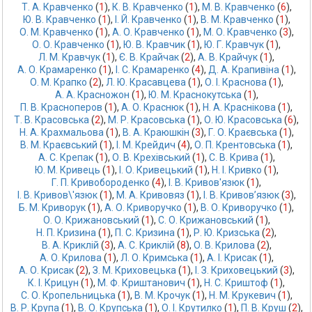
Т. А. Кравченко
 (
1
),
К. В. Кравченко
 (
1
),
М. В. Кравченко
 (
6
),
Ю. В. Кравченко
 (
1
),
І. Й. Кравченко
 (
1
),
В. М. Кравченко
 (
1
),
О. М. Кравченко
 (
1
),
А. О. Кравченко
 (
1
),
М. О. Кравченко
 (
3
),
О. О. Кравченко
 (
1
),
Ю. В. Кравчик
 (
1
),
Ю. Г. Кравчук
 (
1
),
Л. М. Кравчук
 (
1
),
Є. В. Крайчак
 (
2
),
А. В. Крайчук
 (
1
),
А. О. Крамаренко
 (
1
),
І. С. Крамаренко
 (
4
),
Д. А. Крапивіна
 (
1
),
О. М. Крапко
 (
2
),
Л. Ю. Красавцева
 (
1
),
О. І. Краснова
 (
1
),
А. А. Красножон
 (
1
),
Ю. М. Краснокутська
 (
1
),
П. В. Красноперов
 (
1
),
А. О. Краснюк
 (
1
),
Н. А. Краснікова
 (
1
),
Т. В. Красовська
 (
2
),
М. Р. Красовська
 (
1
),
О. Ю. Красовська
 (
6
),
Н. А. Крахмальова
 (
1
),
В. А. Краюшкін
 (
3
),
Г. О. Краєвська
 (
1
),
В. М. Краєвський
 (
1
),
І. М. Крейдич
 (
4
),
О. П. Крентовська
 (
1
),
А. С. Крепак
 (
1
),
О. В. Крехівський
 (
1
),
С. В. Крива
 (
1
),
Ю. М. Кривець
 (
1
),
І. О. Кривецький
 (
1
),
Н. І. Кривко
 (
1
),
Г. П. Кривобороденко
 (
4
),
І. В. Кривов'язюк
 (
1
),
І. В. Кривов\'язюк
 (
1
),
М. А. Кривовяз
 (
1
),
І. В. Кривов’язюк
 (
3
),
Б. М. Криворук
 (
1
),
А. О. Криворучко
 (
1
),
В. О. Криворучко
 (
1
),
О. О. Крижановський
 (
1
),
С. О. Крижановський
 (
1
),
Н. П. Кризина
 (
1
),
П. С. Кризина
 (
1
),
Р. Ю. Кризська
 (
2
),
В. А. Криклій
 (
3
),
А. С. Криклій
 (
8
),
О. В. Крилова
 (
2
),
А. О. Крилова
 (
1
),
Л. О. Кримська
 (
1
),
А. І. Крисак
 (
1
),
А. О. Крисак
 (
2
),
З. М. Криховецька
 (
1
),
І. З. Криховецький
 (
3
),
К. І. Крицун
 (
1
),
М. Ф. Криштанович
 (
1
),
Н. С. Криштоф
 (
1
),
С. О. Кропельницька
 (
1
),
В. М. Крочук
 (
1
),
Н. M. Крукевич
 (
1
),
В. Р. Крупа
 (
1
),
В. О. Крупська
 (
1
),
О. І. Крутилко
 (
1
),
П. В. Круш
 (
2
),