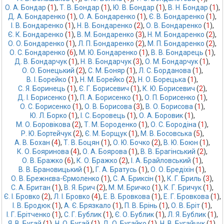
О. А. Бондар
 (
1
),
Т. В. Бондар
 (
1
),
Ю. В. Бондар
 (
1
),
В. Н. Бондар
 (
1
),
Д. А. Бондаренко
 (
1
),
О. А. Бондаренко
 (
1
),
Є. В. Бондаренко
 (
1
),
І. В. Бондаренко
 (
1
),
Н. В. Бондаренко
 (
2
),
О. В. Бондаренко
 (
1
),
Є. К. Бондаренко
 (
1
),
В. М. Бондаренко
 (
3
),
Н. М. Бондаренко
 (
2
),
О. О. Бондаренко
 (
1
),
Л. П. Бондаренко
 (
2
),
М. П. Бондаренко
 (
2
),
О. С. Бондаренко
 (
6
),
М. Ю. Бондаренко
 (
1
),
В. В. Бондарець
 (
1
),
Д. В. Бондарчук
 (
1
),
Н. В. Бондарчук
 (
3
),
О. М. Бондарчук
 (
1
),
О. О. Бонецький
 (
2
),
С. М. Боняр
 (
1
),
Л. С. Борданова
 (
1
),
В. І. Борейко
 (
1
),
Н. М. Борейко
 (
2
),
Н. О. Борецька
 (
1
),
С. Я. Боринець
 (
1
),
Є. Г. Борисевич
 (
1
),
К. Ю. Борисевич
 (
2
),
Д. І. Борисенко
 (
1
),
П. А. Борисенко
 (
1
),
О. П. Борисенко
 (
1
),
О. С. Борисенко
 (
1
),
О. В. Борисова
 (
3
),
В. О. Борисова
 (
1
),
Ю. Л. Борко
 (
1
),
І. С. Боровець
 (
1
),
О. А. Боровик
 (
1
),
М. О. Боровікова
 (
2
),
Т. М. Бороденко
 (
1
),
О. С. Бородіна
 (
1
),
Р. Ю. Бортейчук
 (
2
),
Є. М. Борщук
 (
1
),
М. В. Босовська
 (
5
),
А. В. Бохан
 (
4
),
Т. В. Боцян
 (
1
),
О. Ю. Бочко
 (
2
),
В. Ю. Боюн
 (
1
),
К. О. Бояринова
 (
4
),
О. А. Боярова
 (
1
),
В. В. Брагінський
 (
2
),
О. В. Бражко
 (
6
),
К. О. Бражко
 (
2
),
І. А. Брайловський
 (
1
),
В. В. Брановицький
 (
1
),
Г. А. Братусь
 (
1
),
О. О. Бредіхін
 (
1
),
О. В. Брежнєва-Єрмоленко
 (
1
),
С. А. Бриксін
 (
1
),
К. Г. Бриль
 (
3
),
С. А. Британ
 (
1
),
В. Я. Брич
 (
2
),
М. М. Бричко
 (
1
),
К. Г. Бричук
 (
1
),
Є. І. Бровко
 (
2
),
Л. І. Бровко
 (
4
),
Е. В. Бровкова
 (
1
),
Е. Г. Бровкова
 (
1
),
І. В. Бродюк
 (
1
),
А. Є. Брязкало
 (
1
),
П. В. Брінь
 (
1
),
О. В. Бріт
 (
1
),
І. Г. Брітченко
 (
1
),
С. Г. Бублик
 (
1
),
Є. О. Бублик
 (
1
),
Л. Я. Бублик
 (
1
),
Я. В. Бугай
 (
1
),
Н. О. Бугай
 (
1
),
Д. О. Бугайко
 (
1
),
Н. В. Бугайчук
 (
1
),