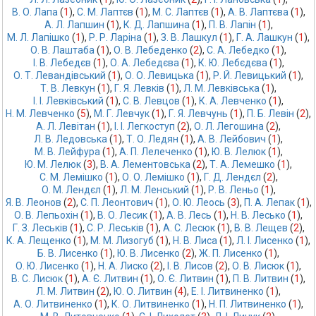
В. О. Лапа
 (
1
),
С. М. Лаптєв
 (
1
),
М. С. Лаптєв
 (
1
),
А. В. Лаптєва
 (
1
),
А. Л. Лапшин
 (
1
),
К. Д. Лапшина
 (
1
),
П. В. Лапін
 (
1
),
М. Л. Лапішко
 (
1
),
Р. Р. Ларіна
 (
1
),
З. В. Лашкул
 (
1
),
Г. А. Лашкун
 (
1
),
О. В. Лаштаба
 (
1
),
О. В. Лебеденко
 (
2
),
С. А. Лебедко
 (
1
),
І. В. Лебедєв
 (
1
),
О. А. Лебедєва
 (
1
),
К. Ю. Лебєдєва
 (
1
),
О. Т. Левандівський
 (
1
),
О. О. Левицька
 (
1
),
Р. Й. Левицький
 (
1
),
Т. В. Левкун
 (
1
),
Г. Я. Левків
 (
1
),
Л. М. Левківська
 (
1
),
І. І. Левківський
 (
1
),
С. В. Левцов
 (
1
),
К. А. Левченко
 (
1
),
Н. М. Левченко
 (
5
),
М. Г. Левчук
 (
1
),
Г. Я. Левчунь
 (
1
),
П. Б. Левін
 (
2
),
А. Л. Левітан
 (
1
),
І. І. Легкоступ
 (
2
),
О. Л. Легошина
 (
2
),
Л. В. Ледовська
 (
1
),
Т. О. Ледян
 (
1
),
А. В. Лейбович
 (
1
),
М. В. Лейфура
 (
1
),
А. П. Лелеченко
 (
1
),
Ю. В. Лелюк
 (
1
),
Ю. М. Лелюк
 (
3
),
В. А. Лементовська
 (
2
),
Т. А. Лемешко
 (
1
),
С. М. Лемішко
 (
1
),
О. О. Лемішко
 (
1
),
Г. Д. Лендєл
 (
2
),
О. М. Лендєл
 (
1
),
Л. М. Ленський
 (
1
),
Р. В. Леньо
 (
1
),
Я. В. Леонов
 (
2
),
С. П. Леонтович
 (
1
),
О. Ю. Леось
 (
3
),
П. А. Лепак
 (
1
),
О. В. Лепьохін
 (
1
),
В. О. Лесик
 (
1
),
А. В. Лесь
 (
1
),
Н. В. Лесько
 (
1
),
Г. З. Леськів
 (
1
),
С. Р. Леськів
 (
1
),
А. С. Лесюк
 (
1
),
В. В. Лещев
 (
2
),
К. А. Лещенко
 (
1
),
М. М. Лизогуб
 (
1
),
Н. В. Лиса
 (
1
),
Л. І. Лисенко
 (
1
),
Б. В. Лисенко
 (
1
),
Ю. В. Лисенко
 (
2
),
Ж. П. Лисенко
 (
1
),
О. Ю. Лисенко
 (
1
),
Н. А. Лиско
 (
2
),
І. В. Лисов
 (
2
),
О. В. Лисюк
 (
1
),
В. С. Лисюк
 (
1
),
А. Є. Литвин
 (
1
),
О. Є. Литвин
 (
1
),
П. В. Литвин
 (
1
),
Л. М. Литвин
 (
2
),
Ю. О. Литвин
 (
4
),
Е. І. Литвиненко
 (
1
),
А. О. Литвиненко
 (
1
),
К. О. Литвиненко
 (
1
),
Н. П. Литвиненко
 (
1
),