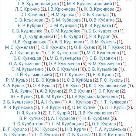
Т. А. Крушельницька
 (
1
),
М. В. Крушельницький
 (
1
),
Л. С. Крючко
 (
2
),
І. В. Крючкова
 (
1
),
Ж. В. Крючкова
 (
2
),
С. І. Крючок
 (
1
),
Н. М. Крічка
 (
1
),
С. В. Ксьондз
 (
1
),
О. В. Ксьонова
 (
2
),
Є. М. Кубасова
 (
1
),
О. В. Кубатко
 (
2
),
Н. Р. Кубрак
 (
1
),
О. М. Кудирко
 (
1
),
К. В. Кудлата
 (
2
),
С. В. Кудлаєнко
 (
3
),
О. М. Кудрейко
 (
1
),
Б. В. Кудренко
 (
1
),
В. Д. Кудрицький
 (
1
),
І. В. Кудря
 (
1
),
Я. В. Кудря
 (
9
),
Н. В. Кудрявська
 (
1
),
А. В. Кудінова
 (
1
),
В. М. Кужель
 (
1
),
М. О. Кужелєв
 (
1
),
С. В. Кужиль
 (
1
),
О. В. Кузик
 (
3
),
Н. П. Кузик
 (
1
),
А. І. Кузнецова
 (
1
),
Т. К. Кузнецова
 (
1
),
М. О. Кузнецова
 (
1
),
Є. С. Кузнєцов
 (
1
),
М. Б. Кузнєцова
 (
1
),
С. Б. Кузовкін
 (
1
),
О. А. Кузьменко
 (
1
),
О. В. Кузьменко
 (
5
),
В. М. Кузьменко
 (
1
),
О. М. Кузьменко
 (
1
),
О. Є. Кузьмін
 (
10
),
С. В. Кузьмінов
 (
1
),
П. Й. Кузьмінський
 (
2
),
О. Г. Кузьміч
 (
1
),
Н. Є. Кузьо
 (
2
),
Р. М. Кузьо
 (
1
),
В. Ю. Кузіна
 (
1
),
С. В. Куйбіда
 (
2
),
Г. С. Кукель
 (
1
),
К. А. Куклік
 (
1
),
О. В. Куклін
 (
2
),
І. В. Кукін
 (
1
),
К. О. Кулаковський
 (
1
),
Л. А. Кулик
 (
1
),
А. В. Кулик
 (
2
),
Р. В. Кулик
 (
1
),
О. Г. Кулик
 (
2
),
Ю. Е. Кулик
 (
1
),
Ю. М. Кулик
 (
1
),
І. В. Кулько-Лабинцева
 (
1
),
В. В. Культенко
 (
1
),
А. І. Куляк
 (
1
),
А. І. Куліков
 (
2
),
Н. Т. Кулікова
 (
1
),
А. В. Кулінська
 (
2
),
Т. В. Кулініч
 (
3
),
О. М. Кулініч
 (
1
),
Л. П. Куліш
 (
2
),
Н. Я. Кунтий
 (
2
),
Т. Г. Купрій
 (
1
),
Л. В. Купріяненко
 (
1
),
В. Р. Купчак
 (
1
),
А. І. Курасов
 (
1
),
Н. В. Курбала
 (
2
),
T. O. Курбатова
 (
1
),
Л. М. Курбацька
 (
2
),
О. Б. Курило
 (
1
),
В. Л. Курило
 (
1
),
К. І. Курсон
 (
1
),
Н. В. Куряч
 (
1
),
Т. А. Кусмінська
 (
1
),
В. І. Кустріч
 (
1
),
Л. О. Кустріч
 (
4
),
О. В. Кутняк
 (
1
),
К. В. Кутрань
 (
1
),