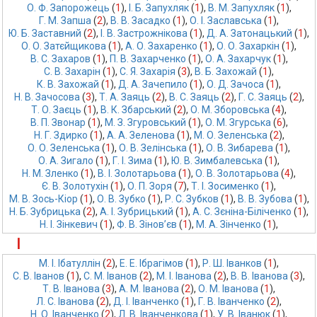
О. Ф. Запорожець
 (
1
),
І. Б. Запухляк
 (
1
),
В. М. Запухляк
 (
1
),
Г. М. Запша
 (
2
),
В. В. Засадко
 (
1
),
О. І. Заславська
 (
1
),
Ю. Б. Заставний
 (
2
),
І. В. Застрожнікова
 (
1
),
Д. А. Затонацький
 (
1
),
О. О. Затєйщикова
 (
1
),
А. О. Захаренко
 (
1
),
О. О. Захаркін
 (
1
),
В. С. Захаров
 (
1
),
П. В. Захарченко
 (
1
),
О. А. Захарчук
 (
1
),
С. В. Захарін
 (
1
),
С. Я. Захарія
 (
3
),
В. Б. Захожай
 (
1
),
К. В. Захожай
 (
1
),
Д. А. Зачепило
 (
1
),
О. Д. Зачоса
 (
1
),
Н. В. Зачосова
 (
3
),
Т. А. Заяць
 (
2
),
В. С. Заяць
 (
2
),
Г. С. Заяць
 (
2
),
Т. О. Заєць
 (
1
),
В. К. Збарський
 (
2
),
О. М. Зборовська
 (
4
),
В. П. Звонар
 (
1
),
М. З. Згуровський
 (
1
),
О. М. Згурська
 (
6
),
Н. Г. Здирко
 (
1
),
А. А. Зеленова
 (
1
),
М. О. Зеленська
 (
2
),
О. О. Зеленська
 (
1
),
О. В. Зелінська
 (
1
),
О. В. Зибарева
 (
1
),
О. А. Зигало
 (
1
),
Г. І. Зима
 (
1
),
Ю. В. Зимбалевська
 (
1
),
Н. М. Зленко
 (
1
),
В. І. Золотарьова
 (
1
),
О. В. Золотарьова
 (
4
),
Є. В. Золотухін
 (
1
),
О. П. Зоря
 (
7
),
Т. І. Зосименко
 (
1
),
М. В. Зось-Кіор
 (
1
),
О. В. Зубко
 (
1
),
Р. С. Зубков
 (
1
),
В. В. Зубова
 (
1
),
Н. Б. Зубрицька
 (
2
),
А. І. Зубрицький
 (
1
),
А. С. Зєніна-Біліченко
 (
1
),
Н. І. Зінкевич
 (
1
),
Ф. В. Зінов’єв
 (
1
),
М. А. Зінченко
 (
1
),
І
М. І. Ібатуллін
 (
2
),
Е. Е. Ібрагімов
 (
1
),
Р. Ш. Іванков
 (
1
),
С. В. Іванов
 (
1
),
С. М. Іванов
 (
2
),
М. І. Іванова
 (
2
),
В. В. Іванова
 (
3
),
Т. В. Іванова
 (
3
),
А. М. Іванова
 (
2
),
О. М. Іванова
 (
1
),
Л. С. Іванова
 (
2
),
Д. І. Іванченко
 (
1
),
Г. В. Іванченко
 (
2
),
Н. О. Іванченко
 (
2
),
Л. В. Іванченкова
 (
1
),
У. В. Іванюк
 (
1
),