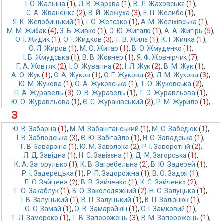
І. О. Жалніна
 (
1
),
Л. В. Жарова
 (
1
),
В. Л. Жаховська
 (
1
),
С. А. Жваненко
 (
2
),
В. Й. Жежуха
 (
3
),
Е. П. Желибо
 (
1
),
Я. К. Желобицький
 (
1
),
І. О. Желєзко
 (
1
),
А. М. Желіхівська
 (
1
),
М. М. Жибак
 (
4
),
З. Б. Живко
 (
1
),
О. Ю. Жигало
 (
1
),
А. А. Жигірь
 (
5
),
О. І. Жидик
 (
1
),
О. І. Жидков
 (
3
),
Т. В. Жила
 (
1
),
К. І. Жилка
 (
1
),
О. Л. Жиров
 (
1
),
М. О. Житар
 (
1
),
В. О. Жмуденко
 (
1
),
І. Б. Жмудська
 (
1
),
В. В. Жовнер
 (
1
),
Я. Ф. Жовнірчик
 (
7
),
Г. А. Жовтяк
 (
2
),
І. О. Жувагіна
 (
2
),
І. Л. Жук
 (
2
),
В. М. Жук
 (
1
),
А. О. Жук
 (
1
),
С. А. Жуков
 (
1
),
О. Г. Жукова
 (
2
),
Л. М. Жукова
 (
3
),
Ю. М. Жукова
 (
1
),
О. А. Жуковська
 (
1
),
Т. О. Жуковська
 (
2
),
П. А. Журавель
 (
3
),
О. В. Журавель
 (
1
),
Т. О. Журавльова
 (
1
),
Ю. О. Журавльова
 (
1
),
Є. С. Жураківський
 (
2
),
Р. М. Журило
 (
1
),
З
Ю. В. Забарна
 (
1
),
М. М. Забаштанський
 (
1
),
М. С. Забедюк
 (
1
),
І. В. Заблодська
 (
3
),
Є. Ю. Забігайло
 (
1
),
Н. О. Завадська
 (
1
),
Т. В. Заварзіна
 (
1
),
Ю. М. Заволока
 (
2
),
Р. І. Заворотній
 (
2
),
Л. Д. Завідна
 (
1
),
Н. С. Завізєна
 (
1
),
Д. М. Загорська
 (
1
),
К. А. Загорулько
 (
1
),
К. В. Загребельна
 (
2
),
В. Ю. Задерей
 (
1
),
Р. І. Задерецька
 (
1
),
Р. П. Задорожна
 (
1
),
В. О. Задоя
 (
1
),
Л. О. Зайцева
 (
2
),
В. В. Зайченко
 (
1
),
К. С. Зайченко
 (
2
),
Г. О. Закаблук
 (
1
),
В. О. Заколодяжний
 (
2
),
Н. С. Залуцька
 (
1
),
І. В. Залуцький
 (
1
),
В. П. Залуцький
 (
1
),
В. П. Залізнюк
 (
1
),
О. О. Замай
 (
1
),
О. В. Замарайкін
 (
1
),
О. І. Замковий
 (
1
),
Т. Л. Замороко
 (
1
),
Т. В. Запорожець
 (
3
),
В. М. Запорожець
 (
1
),