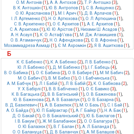
О. М. Антонів
 (
1
),
А. А. Антохов
 (
2
),
Т. Р. Антошко
 (
3
),
В. К. Антошкін
 (
1
),
Ю. В. Антропов
 (
1
),
С. В. Аніщенко
 (
2
),
О. Ю. Арасланова
 (
1
),
М. І. Арич
 (
1
),
Д. В. Арлачов
 (
1
),
І. Л. Артеменко
 (
1
),
Н. О. Артюхова
 (
1
),
О. Л. Артюшина
 (
1
),
С. В. Архипенко
 (
1
),
О. Є. Архипов
 (
1
),
А. Е. Архипов
 (
1
),
С. А. Архипова
 (
1
),
Ю. Ю. Арістов
 (
1
),
Низами Ш. Асадов
 (
1
),
А. Н. Асаул
 (
1
),
К. О. Астаф\'єва
 (
1
),
М. Дж. Атакишиев
 (
1
),
О. В. Атаманчук
 (
2
),
Н. О. Афендікова
 (
2
),
Є. В. Афоніна
 (
1
),
Мохаммадреза Ахмаді
 (
1
),
Є. М. Ахромкін
 (
2
),
Я. В. Ашиткова
 (
1
),
Б
К. Є. Бабенко
 (
1
),
К. А. Бабенко
 (
2
),
Л. В. Бабенко
 (
1
),
Ю. Л. Бабенко
 (
1
),
Д. М. Бабенко
 (
1
),
І. Г. Бабець
 (
4
),
В. О. Бабика
 (
1
),
О. Є. Бабина
 (
2
),
О. В. Бабире
 (
1
),
М. М. Бабич
 (
2
),
М. О. Бабич
 (
1
),
В. М. Бабко
 (
1
),
О. І. Бабчинська
 (
1
),
А. М. Бабчук
 (
1
),
Л. І. Бабій
 (
1
),
Л. В. Бабій
 (
2
),
К. О. Бабікова
 (
2
),
У. Х. Бабірлі
 (
1
),
В. В. Бабіченко
 (
1
),
О. Є. Бавико
 (
3
),
К. В. Багацька
 (
2
),
В. В. Багінський
 (
1
),
О. В. Баженова
 (
1
),
Ю. В. Баженова
 (
2
),
А. В. Базавлук
 (
1
),
О. В. Базарна
 (
5
),
В. Д. Базилевич
 (
1
),
А. В. Базилюк
 (
1
),
М. О. Базь
 (
1
),
С. І. Бай
 (
1
),
А. О. Байда
 (
1
),
Ю. П. Байрактар
 (
1
),
А. Г. Байєр
 (
1
),
Н. А. Бак
 (
1
),
Д. О. Бакай
 (
1
),
О. В. Бакалінський
 (
1
),
Ю. Б. Баклагов
 (
1
),
І. В. Бакум
 (
1
),
Ж. М. Балабанюк
 (
2
),
О. О. Балагура
 (
1
),
О. Ю. Балазюк
 (
1
),
В. Г. Балан
 (
1
),
А. Л. Баланда
 (
1
),
О. О. Балануца
 (
1
),
Д. В. Баланчук
 (
1
),
А. М. Балашов
 (
6
),