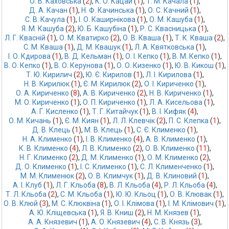
О. В. Каховська
 (
2
),
К. О. Кацай
 (
1
),
Т. М. Качала
 (
1
),
Д. А. Качан
 (
1
),
Н. Ф. Качинська
 (
1
),
О. С. Качний
 (
1
),
С. В. Качула
 (
1
),
І. О. Каширнікова
 (
1
),
О. М. Кашуба
 (
1
),
Я. М. Кашуба
 (
2
),
Ю. Б. Кашубіна
 (
1
),
Р. С. Квасницька
 (
1
),
Л. Г. Квасній
 (
1
),
О. М. Кватирко
 (
2
),
О. В. Кваша
 (
1
),
Т. К. Кваша
 (
2
),
С. М. Кваша
 (
1
),
Д. М. Квашук
 (
1
),
Л. А. Квятковська
 (
1
),
І. О. Кдирова
 (
1
),
В. Д. Кельман
 (
1
),
О. І. Кепко
 (
1
),
В. М. Кепко
 (
1
),
В. О. Кепко
 (
1
),
В. О. Керунова
 (
1
),
О. О. Кизенко
 (
1
),
Ю. В. Кикош
 (
1
),
Т. Ю. Кирилич
 (
2
),
Ю. Є. Кирилов
 (
1
),
Л. І. Кирилова
 (
1
),
Н. В. Кирилюк
 (
1
),
Є. М. Кирилюк
 (
2
),
О. І. Кириченко
 (
1
),
О. А. Кириченко
 (
8
),
А. В. Кириченко
 (
2
),
Н. В. Кириченко
 (
1
),
М. О. Кириченко
 (
1
),
О. П. Кириченко
 (
1
),
Л. А. Кисельова
 (
1
),
А. Г. Кисленко
 (
1
),
Т. Г. Китайчук
 (
1
),
В. І. Кифяк
 (
4
),
О. М. Кичань
 (
1
),
Є. М. Киян
 (
1
),
Л. Л. Клевчік
 (
2
),
П. С. Клепка
 (
1
),
Д. В. Клець
 (
1
),
М. В. Клець
 (
1
),
С. Є. Клименко
 (
1
),
Н. А. Клименко
 (
1
),
І. В. Клименко
 (
4
),
А. В. Клименко
 (
1
),
К. В. Клименко
 (
4
),
Л. В. Клименко
 (
2
),
О. В. Клименко
 (
11
),
Н. Г. Клименко
 (
2
),
Д. М. Клименко
 (
1
),
О. М. Клименко
 (
2
),
Д. О. Клименко
 (
1
),
І. С. Клименко
 (
1
),
С. Л. Клименченко
 (
1
),
М. М. Клименюк
 (
2
),
О. В. Климчук
 (
1
),
Д. В. Клиновий
 (
1
),
А. І. Клуб
 (
1
),
Л. Г. Кльоба
 (
8
),
В. Л. Кльоба
 (
4
),
Р. Л. Кльоба
 (
4
),
Т. Л. Кльоба
 (
2
),
С. М. Кльоба
 (
1
),
Ю. Ю. Кльоц
 (
1
),
О. В. Клювак
 (
1
),
О. В. Клюй
 (
3
),
М. С. Клюквіна
 (
1
),
О. І. Клімова
 (
1
),
І. М. Клімович
 (
1
),
А. Ю. Кліщевська
 (
1
),
Я. В. Книш
 (
2
),
Н. М. Князев
 (
1
),
А. А. Князевич
 (
1
),
А. О. Князевич
 (
4
),
С. В. Князь
 (
3
),