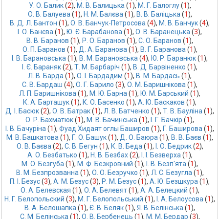
У. О. Балик
 (
2
),
М. В. Балицька
 (
1
),
М. Г. Балоглу
 (
1
),
О. В. Балуева
 (
1
),
Н. М. Балєва
 (
1
),
В. В. Баліцька
 (
1
),
В. Д. Л. Бантон
 (
1
),
О. В. Банчук-Петросова
 (
4
),
М. В. Банчук
 (
4
),
І. О. Банєва
 (
1
),
Ю. Є. Барабанова
 (
1
),
О. В. Баранецька
 (
3
),
В. В. Баранов
 (
1
),
Р. О. Баранов
 (
1
),
С. О. Баранов
 (
1
),
О. П. Баранов
 (
1
),
Д. А. Баранова
 (
1
),
В. Г. Баранова
 (
1
),
І. В. Барановська
 (
1
),
В. М. Барановська
 (
4
),
Ю. Р. Баранюк
 (
1
),
І. Є. Бараняк
 (
2
),
Т. М. Барбаріч
 (
1
),
В. Д. Барвіненко
 (
1
),
Л. В. Барда
 (
1
),
О. І. Бардадим
 (
1
),
В. М. Бардась
 (
1
),
С. В. Бардаш
 (
4
),
О. Г. Барило
 (
3
),
О. М. Баришнікова
 (
1
),
Л. П. Баришнікова
 (
1
),
М. Ю. Барна
 (
1
),
Ю. М. Барський
 (
1
),
К. А. Барташук
 (
1
),
К. О. Басенко
 (
1
),
А. Ю. Баскаков
 (
1
),
Д. І. Басюк
 (
2
),
О. В. Батрак
 (
1
),
Л. В. Батченко
 (
1
),
Т. В. Бауліна
 (
1
),
О. Р. Бахматюк
 (
1
),
М. В. Бачинська
 (
1
),
І. Г. Бачкір
 (
1
),
І. В. Бачуріна
 (
1
),
Фуад Хидаят оглы Баширов
 (
1
),
Г. Баширова
 (
1
),
М. В. Башкатова
 (
1
),
Г. О. Башук
 (
1
),
Д. О. Баюра
 (
1
),
В. В. Баєв
 (
1
),
О. В. Баєва
 (
2
),
С. В. Бегун
 (
1
),
К. В. Беда
 (
1
),
І. О. Бедрик
 (
2
),
А. О. Безбатько
 (
1
),
Н. В. Безбах
 (
2
),
І. І. Безверха
 (
1
),
М. О. Безгуба
 (
1
),
М. Ф. Безкровний
 (
1
),
І. В. Безп'ята
 (
1
),
В. М. Безпрозванна
 (
1
),
О. О. Безручко
 (
1
),
Л. С. Безугла
 (
1
),
П. І. Безус
 (
3
),
А. М. Безус
 (
3
),
Р. М. Безус
 (
1
),
А. Ю. Безшкура
 (
1
),
О. А. Белевская
 (
1
),
О. А. Белевят
 (
1
),
А. А. Белецкий
 (
1
),
Н. Г. Белопольский
 (
3
),
М. Г. Белопольський
 (
1
),
І. А. Белоусова
 (
1
),
В. А. Белошапка
 (
1
),
Є. В. Беляк
 (
1
),
Я. В. Белінська
 (
1
),
С. М. Белінська
 (
1
),
О. В. Бербенець
 (
1
),
М. М. Бердар
 (
3
),