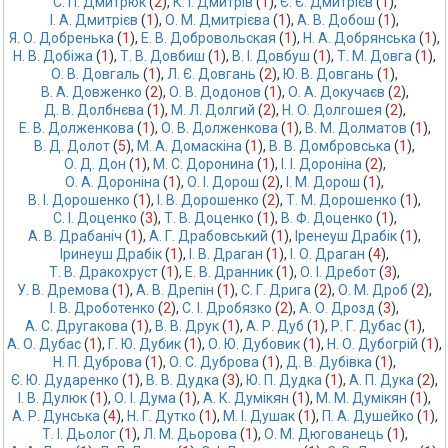
С. П. Дмитрюк
 (
2
),
К. І. Дмитрів
 (
1
),
Є. Є. Дмитрієв
 (
1
),
І. А. Дмитрієв
 (
1
),
О. М. Дмитрієва
 (
1
),
А. В. Добош
 (
1
),
Я. О. Добренька
 (
1
),
Е. В. Добровольская
 (
1
),
Н. А. Добрянська
 (
1
),
Н. В. Добіжа
 (
1
),
Т. В. Довбиш
 (
1
),
В. І. Довбуш
 (
1
),
Т. М. Довга
 (
1
),
О. В. Довгаль
 (
1
),
Л. Є. Довгань
 (
2
),
Ю. В. Довгань
 (
1
),
В. А. Довженко
 (
2
),
О. В. Додонов
 (
1
),
О. А. Докучаєв
 (
2
),
Д. В. Долбнєва
 (
1
),
М. Л. Долгий
 (
2
),
Н. О. Долгошея
 (
2
),
Е. В. Долженкова
 (
1
),
О. В. Долженкова
 (
1
),
В. М. Долматов
 (
1
),
В. Д. Долот
 (
5
),
М. А. Домаскіна
 (
1
),
В. В. Домбровська
 (
1
),
О. Д. Дон
 (
1
),
М. С. Доронина
 (
1
),
І. І. Дороніна
 (
2
),
О. А. Дороніна
 (
1
),
О. І. Дорош
 (
2
),
І. М. Дорош
 (
1
),
В. І. Дорошенко
 (
1
),
І. В. Дорошенко
 (
2
),
Т. М. Дорошенко
 (
1
),
С. І. Доценко
 (
3
),
Т. В. Доценко
 (
1
),
В. Ф. Доценко
 (
1
),
А. В. Драбаніч
 (
1
),
А. Г. Драбовський
 (
1
),
Іренеуш Драбік
 (
1
),
Іринеуш Драбік
 (
1
),
І. В. Драган
 (
1
),
І. О. Драган
 (
4
),
Т. В. Дракохруст
 (
1
),
Е. В. Дранник
 (
1
),
О. І. Дребот
 (
3
),
У. В. Дремова
 (
1
),
А. В. Дрепін
 (
1
),
С. Г. Дрига
 (
2
),
О. М. Дроб
 (
2
),
І. В. Дроботенко
 (
2
),
С. І. Дробязко
 (
2
),
А. О. Дрозд
 (
3
),
А. С. Другакова
 (
1
),
В. В. Друк
 (
1
),
А. Р. Дуб
 (
1
),
Р. Г. Дубас
 (
1
),
А. О. Дубас
 (
1
),
Г. Ю. Дубик
 (
1
),
О. Ю. Дубовик
 (
1
),
Н. О. Дубогрій
 (
1
),
Н. П. Дуброва
 (
1
),
О. С. Дуброва
 (
1
),
Д. В. Дубівка
 (
1
),
Є. Ю. Дударенко
 (
1
),
В. В. Дудка
 (
3
),
Ю. П. Дудка
 (
1
),
А. П. Дука
 (
2
),
І. В. Дулюк
 (
1
),
О. І. Дума
 (
1
),
А. К. Думікян
 (
1
),
М. М. Думікян
 (
1
),
А. Р. Дунська
 (
4
),
Н. Г. Дутко
 (
1
),
М. І. Душак
 (
1
),
П. А. Душейко
 (
1
),
Т. І. Дьолог
 (
1
),
Л. М. Дьорова
 (
1
),
О. М. Дюгованець
 (
1
),