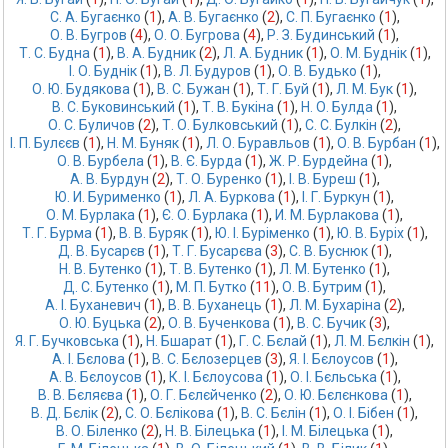
С. А. Бугаєнко
 (
1
),
А. В. Бугаєнко
 (
2
),
С. П. Бугаєнко
 (
1
),
О. В. Бугров
 (
4
),
О. О. Бугрова
 (
4
),
Р. З. Будинський
 (
1
),
Т. С. Будна
 (
1
),
В. А. Будник
 (
2
),
Л. А. Будник
 (
1
),
О. М. Буднік
 (
1
),
І. О. Буднік
 (
1
),
В. Л. Будуров
 (
1
),
О. В. Будько
 (
1
),
О. Ю. Будякова
 (
1
),
В. С. Бужан
 (
1
),
Т. Г. Буй
 (
1
),
Л. М. Бук
 (
1
),
В. С. Буковинський
 (
1
),
Т. В. Букіна
 (
1
),
Н. О. Булда
 (
1
),
О. С. Буличов
 (
2
),
Т. О. Булковський
 (
1
),
С. С. Булкін
 (
2
),
І. П. Булєєв
 (
1
),
Н. М. Буняк
 (
1
),
Л. О. Буравльов
 (
1
),
О. В. Бурбан
 (
1
),
О. В. Бурбела
 (
1
),
В. Є. Бурда
 (
1
),
Ж. Р. Бурдейна
 (
1
),
А. В. Бурдун
 (
2
),
Т. О. Буренко
 (
1
),
І. В. Буреш
 (
1
),
Ю. И. Бурименко
 (
1
),
Л. А. Буркова
 (
1
),
І. Г. Буркун
 (
1
),
О. М. Бурлака
 (
1
),
Є. О. Бурлака
 (
1
),
И. М. Бурлакова
 (
1
),
Т. Г. Бурма
 (
1
),
В. В. Буряк
 (
1
),
Ю. І. Буріменко
 (
1
),
Ю. В. Буріх
 (
1
),
Д. В. Бусарєв
 (
1
),
Т. Г. Бусарєва
 (
3
),
С. В. Буснюк
 (
1
),
Н. В. Бутенко
 (
1
),
Т. В. Бутенко
 (
1
),
Л. М. Бутенко
 (
1
),
Д. С. Бутенко
 (
1
),
М. П. Бутко
 (
11
),
О. В. Бутрим
 (
1
),
А. І. Буханевич
 (
1
),
В. В. Буханець
 (
1
),
Л. М. Бухаріна
 (
2
),
О. Ю. Буцька
 (
2
),
О. В. Бученкова
 (
1
),
В. С. Бучик
 (
3
),
Я. Г. Бучковська
 (
1
),
Н. Бшарат
 (
1
),
Г. С. Бєлай
 (
1
),
Л. М. Бєлкін
 (
1
),
А. І. Бєлова
 (
1
),
В. С. Бєлозерцев
 (
3
),
Я. І. Бєлоусов
 (
1
),
А. В. Бєлоусов
 (
1
),
К. І. Бєлоусова
 (
1
),
О. І. Бєльська
 (
1
),
В. В. Бєляєва
 (
1
),
О. Г. Бєлєйченко
 (
2
),
О. Ю. Бєлєнкова
 (
1
),
В. Д. Бєлік
 (
2
),
С. О. Бєлікова
 (
1
),
В. С. Бєлін
 (
1
),
О. І. Бібен
 (
1
),
В. О. Біленко
 (
2
),
Н. В. Білецька
 (
1
),
І. М. Білецька
 (
1
),