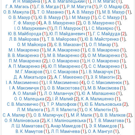
И. Н. Маврина
 (
1
),
А. В. Магалецький
 (
1
),
Л. М. Магас
 (
1
),
Г. А. Магась
 (
1
),
Г. В. Магда
 (
1
),
Р. М. Магута
 (
1
),
Р. О. Мадяр
 (
3
),
О. В. Мажула
 (
3
),
Т. О. Мазанко
 (
1
),
А. В. Мазур
 (
1
),
М. В. Мазур
 (
1
),
О. В. Мазур
 (
1
),
Ю. В. Мазур
 (
1
),
І. М. Мазур
 (
1
),
С. С. Мазур
 (
1
),
Г. Ф. Мазур
 (
4
),
А. В. Мазуренко
 (
2
),
О. В. Мазуренко
 (
1
),
І. О. Мазуркевич
 (
1
),
П. П. Мазурок
 (
1
),
І. С. Мазярко
 (
1
),
Ю. В. Майборода
 (
1
),
Ю. П. Майданевич
 (
1
),
Г. С. Майдуда
 (
2
),
Л. В. Майорова
 (
1
),
Т. В. Майорова
 (
1
),
Ю. В. Майстренко
 (
1
),
О. М. Майсюра
 (
3
),
Є. В. Маказан
 (
1
),
О. П. Макар
 (
1
),
М. І. Макаренко
 (
1
),
М. А. Макаренко
 (
1
),
Є. В. Макаренко
 (
1
),
В. В. Макаренко
 (
1
),
М. В. Макаренко
 (
3
),
О. М. Макаренко
 (
1
),
П. М. Макаренко
 (
2
),
І. О. Макаренко
 (
1
),
Н. О. Макаренко
 (
1
),
А. П. Макаренко
 (
4
),
Ю. П. Макаренко
 (
7
),
С. С. Макаренко
 (
1
),
М. Г. Макаров
 (
1
),
І. С. Макарова
 (
1
),
І. В. Макарчук
 (
1
),
Д. А. Макатьора
 (
2
),
А. Г. Макеєнко
 (
1
),
З. Я. Макогін
 (
2
),
І. А. Максименко
 (
1
),
І. Я. Максименко
 (
4
),
О. С. Максименюк
 (
1
),
І. А. Максимчук
 (
1
),
О. В. Максютова
 (
1
),
М. В. Максімова
 (
1
),
А. О. Малай
 (
1
),
Л. О. Маланчук
 (
1
),
Ю. А. Малашенко
 (
1
),
О. О. Малецька
 (
2
),
І. Й. Малий
 (
2
),
К. А. Малишенко
 (
1
),
С. В. Маловичко
 (
1
),
Т. Р. Малофєєв
 (
1
),
Ю. Б. Мальковська
 (
2
),
Л. М. Малюга
 (
1
),
Л. Я. Малюта
 (
1
),
О. К. Малютін
 (
1
),
С. А. Маляр
 (
1
),
О. В. Малярчук
 (
1
),
М. Й. Малік
 (
1
),
В. В. Маліков
 (
2
),
О. Я. Маліновська
 (
2
),
К. І. Маліношевська
 (
1
),
Т. В. Маматова
 (
1
),
Л. Ш. Маматова
 (
1
),
Анар Мамедов
 (
1
),
Э. Я. Мамедов
 (
1
),
В. К. Мамутов
 (
1
),
Л. П. Мамічева
 (
1
),
О. А. Мангул
 (
1
),