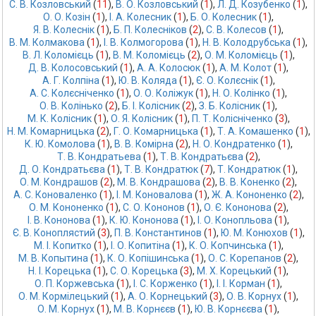
С. В. Козловський
 (
11
),
В. О. Козловський
 (
1
),
Л. Д. Козубенко
 (
1
),
О. О. Козін
 (
1
),
І. А. Колесник
 (
1
),
Б. О. Колесник
 (
1
),
Я. В. Колеснік
 (
1
),
Б. П. Колесніков
 (
2
),
С. В. Колесов
 (
1
),
В. М. Колмакова
 (
1
),
І. В. Колмогорова
 (
1
),
Н. В. Колодрубська
 (
1
),
В. Л. Коломієць
 (
1
),
В. М. Коломієць
 (
2
),
О. М. Коломієць
 (
1
),
Д. В. Колосовський
 (
1
),
А. A. Колосюк
 (
1
),
А. М. Колот
 (
1
),
А. Г. Колпіна
 (
1
),
Ю. В. Коляда
 (
1
),
Є. О. Колєснік
 (
1
),
А. С. Колєсніченко
 (
1
),
О. О. Коліжук
 (
1
),
Н. О. Колінко
 (
1
),
О. В. Колінько
 (
2
),
Б. І. Колісник
 (
2
),
З. Б. Колісник
 (
1
),
М. К. Колісник
 (
1
),
О. Я. Колісник
 (
1
),
П. Т. Колісніченко
 (
3
),
Н. М. Комарницька
 (
2
),
Г. О. Комарницька
 (
1
),
Т. А. Комашенко
 (
1
),
К. Ю. Комолова
 (
1
),
В. В. Комірна
 (
2
),
Н. О. Кондратенко
 (
1
),
Т. В. Кондратьева
 (
1
),
Т. В. Кондратьєва
 (
2
),
Д. О. Кондратьєва
 (
1
),
Т. В. Кондратюк
 (
7
),
Т. Кондратюк
 (
1
),
О. М. Кондрашов
 (
2
),
М. В. Кондрашова
 (
2
),
В. В. Коненко
 (
2
),
А. С. Коноваленко
 (
1
),
І. М. Коновалова
 (
1
),
Ж. А. Кононенко
 (
2
),
О. М. Кононенко
 (
1
),
С. О. Кононов
 (
1
),
О. Є. Кононова
 (
2
),
І. В. Кононова
 (
1
),
К. Ю. Кононова
 (
1
),
І. О. Конопльова
 (
1
),
Є. В. Коноплястий
 (
3
),
П. В. Константинов
 (
1
),
Ю. М. Конюхов
 (
1
),
М. І. Копитко
 (
1
),
І. О. Копитіна
 (
1
),
К. О. Копчинська
 (
1
),
М. В. Копытина
 (
1
),
К. О. Копішинська
 (
1
),
О. С. Корепанов
 (
2
),
Н. І. Корецька
 (
1
),
С. О. Корецька
 (
3
),
М. Х. Корецький
 (
1
),
О. П. Коржевська
 (
1
),
І. С. Корженко
 (
1
),
І. І. Корман
 (
1
),
О. М. Кормілецький
 (
1
),
А. О. Корнецький
 (
3
),
О. В. Корнух
 (
1
),
О. М. Корнух
 (
1
),
М. В. Корнєєв
 (
1
),
Ю. В. Корнєєва
 (
1
),