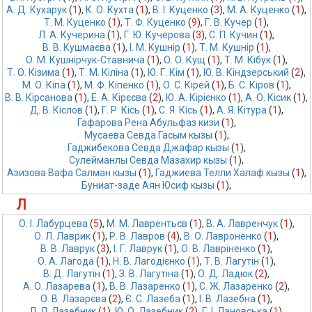
А. Д. Кухарук
 (
1
),
К. О. Кухта
 (
1
),
В. І. Куценко
 (
3
),
М. А. Куценко
 (
1
),
Т. М. Куценко
 (
1
),
Т. Ф. Куценко
 (
9
),
Г. В. Кучер
 (
1
),
Л. А. Кучерина
 (
1
),
Г. Ю. Кучерова
 (
3
),
С. П. Кучин
 (
1
),
В. В. Кушмаєва
 (
1
),
І. М. Кушнір
 (
1
),
Т. М. Кушнір
 (
1
),
О. М. Кушнірчук-Ставнича
 (
1
),
О. О. Кущ
 (
1
),
Т. М. Кібук
 (
1
),
Т. О. Кізима
 (
1
),
Т. М. Кіліна
 (
1
),
Ю. Г. Кім
 (
1
),
Ю. В. Кіндзерський
 (
2
),
М. О. Кіпа
 (
1
),
М. Ф. Кіпенко
 (
1
),
О. С. Кірей
 (
1
),
Б. С. Кіров
 (
1
),
В. В. Кірсанова
 (
1
),
Е. А. Кірєєва
 (
2
),
Ю. А. Кірієнко
 (
1
),
А. О. Кісик
 (
1
),
Д. В. Кіслов
 (
1
),
Г. Р. Кісь
 (
1
),
С. Я. Кісь
 (
1
),
А. Я. Кітура
 (
1
),
Гафарова Рена Абульфаз кизи
 (
1
),
Мусаева Севда Гасым кызы
 (
1
),
Гаджибекова Севда Джафар кызы
 (
1
),
Сулейманлы Севда Мазахир кызы
 (
1
),
Азизова Вафа Салман кызы
 (
1
),
Гаджиева Телли Халаф кызы
 (
1
),
Буниат-заде Аян Юсиф кызы
 (
1
),
Л
О. І. Лабурцева
 (
5
),
М. М. Лаврентьєв
 (
1
),
В. А. Лавренчук
 (
1
),
О. Л. Лаврик
 (
1
),
Р. В. Лавров
 (
4
),
В. О. Лавроненко
 (
1
),
В. В. Лаврук
 (
3
),
І. Г. Лаврук
 (
1
),
О. В. Лавріненко
 (
1
),
О. А. Лагода
 (
1
),
Н. В. Лагодієнко
 (
1
),
Т. В. Лагутін
 (
1
),
В. Д. Лагутін
 (
1
),
З. В. Лагутіна
 (
1
),
О. Д. Ладюк
 (
2
),
А. О. Лазарева
 (
1
),
В. В. Лазаренко
 (
1
),
С. Ж. Лазаренко
 (
2
),
О. В. Лазарєва
 (
2
),
Є. С. Лазеба
 (
1
),
І. В. Лазебна
 (
1
),
Л. Л. Лазебник
 (
1
),
Ю. О. Лазебник
 (
2
),
Г. І. Лановська
 (
1
),