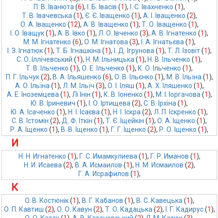
П. В. Іванюта
 (
6
),
І. Б. Івасів
 (
1
),
І. С. Івахненко
 (
1
),
Т. В. Івачевська
 (
1
),
Є. Є. Іващенко
 (
1
),
А. І. Іващенко
 (
2
),
О. А. Іващенко
 (
12
),
А. В. Іващенко
 (
1
),
Т. О. Іващенко
 (
1
),
І. О. Іващук
 (
1
),
А. В. Івко
 (
1
),
Л. О. Івченко
 (
3
),
А. В. Ігнатенко
 (
1
),
М. М. Ігнатенко
 (
6
),
О. М. Ігнатова
 (
3
),
І. А. Ігнатьєва
 (
1
),
І. З. Ігнатюк
 (
1
),
Т. Б. Ігнашкіна
 (
1
),
І. Д. Ігрунова
 (
1
),
Т. Л. Ізовіт
 (
1
),
С. О. Іллічевський
 (
1
),
Н. М. Ільницька
 (
1
),
Н. В. Ільченко
 (
1
),
Т. В. Ільченко
 (
1
),
О. Е. Ільченко
 (
1
),
К. О. Ільченко
 (
1
),
П. Г. Ільчук
 (
2
),
В. А. Ільяшенко
 (
6
),
О. В. Ільєнко
 (
1
),
М. В. Ільїна
 (
1
),
А. О. Ільїна
 (
1
),
Л. М. Ільїч
 (
3
),
О. І. Іляш
 (
1
),
А. Х. Іляшенко
 (
1
),
А. Е. Іноземцева
 (
1
),
Лі Інін
 (
1
),
К. В. Іоненко
 (
1
),
М. І. Іоргачова
 (
1
),
Ю. В. Іриневич
 (
1
),
І. О. Іртищева
 (
2
),
С. В. Ірхіна
 (
1
),
Ю. А. Ісаченко
 (
1
),
Н. І. Ісаєва
 (
1
),
Н. І. Іскра
 (
2
),
Л. П. Іскренко
 (
1
),
С. В. Істомін
 (
2
),
Д. Ф. Іткін
 (
1
),
Т. Є. Іщейкін
 (
1
),
О. А. Іщенко
 (
1
),
Р. А. Іщенко
 (
1
),
В. В. Іщенко
 (
1
),
Г. Г. Іщенко
 (
2
),
Р. О. Іщенко
 (
1
),
И
Н. Н. Игнатенко
 (
1
),
Г. С. Имамкулиева
 (
1
),
Г. Р. Иманов
 (
1
),
Н. И. Исаева
 (
2
),
В. А. Исмаилов
 (
1
),
Н. М. Исмаилов
 (
2
),
Г. А. Исрафилов
 (
1
),
К
O. В. Кoстюнiк
 (
1
),
В. Г. Кабанов
 (
1
),
В. С. Кавецька
 (
1
),
О. П. Кавтиш
 (
2
),
О. О. Кавун
 (
2
),
Т. О. Кадацька
 (
2
),
І. Г. Кадирус
 (
1
),