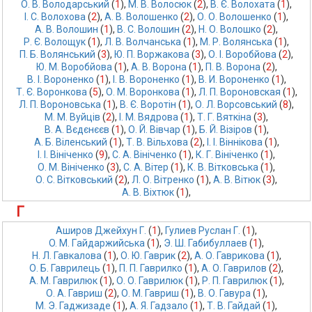
О. В. Володарський
 (
1
),
М. В. Волосюк
 (
2
),
В. Є. Волохата
 (
1
),
І. С. Волохова
 (
2
),
А. В. Волошенко
 (
2
),
О. О. Волошенко
 (
1
),
А. В. Волошин
 (
1
),
В. С. Волошин
 (
2
),
Н. О. Волошко
 (
2
),
Р. Є. Волощук
 (
1
),
Л. В. Волчанська
 (
1
),
М. Р. Волянська
 (
1
),
П. Б. Волянський
 (
3
),
Ю. П. Воржакова
 (
3
),
О. І. Воробйова
 (
2
),
Ю. М. Воробйова
 (
1
),
А. В. Ворона
 (
1
),
П. В. Ворона
 (
2
),
В. І. Вороненко
 (
1
),
І. В. Вороненко
 (
1
),
В. И. Вороненко
 (
1
),
Т. Є. Воронкова
 (
5
),
О. М. Воронкова
 (
1
),
Л. П. Вороновская
 (
1
),
Л. П. Вороновська
 (
1
),
В. Є. Воротін
 (
1
),
О. Л. Ворсовський
 (
8
),
М. М. Вуйців
 (
2
),
І. М. Вядрова
 (
1
),
Т. Г. Вяткіна
 (
3
),
В. А. Вєдєнєєв
 (
1
),
О. Й. Вівчар
 (
1
),
Б. Й. Візіров
 (
1
),
А. Б. Віленський
 (
1
),
Т. В. Вільхова
 (
2
),
І. І. Віннікова
 (
1
),
І. І. Вініченко
 (
9
),
С. А. Вініченко
 (
1
),
К. Г. Вініченко
 (
1
),
О. М. Вініченко
 (
3
),
С. А. Вітер
 (
1
),
К. В. Вітковська
 (
1
),
О. С. Вітковський
 (
2
),
Л. О. Вітренко
 (
1
),
А. В. Вітюк
 (
3
),
А. В. Віхтюк
 (
1
),
Г
Аширов Джейхун Г.
 (
1
),
Гулиев Руслан Г.
 (
1
),
O. М. Гaйдaржийськa
 (
1
),
Э. Ш. Габибуллаев
 (
1
),
Н. Л. Гавкалова
 (
1
),
О. Ю. Гаврик
 (
2
),
А. О. Гаврикова
 (
1
),
О. Б. Гаврилець
 (
1
),
П. П. Гаврилко
 (
1
),
А. О. Гаврилов
 (
2
),
А. М. Гаврилюк
 (
1
),
О. О. Гаврилюк
 (
1
),
Р. П. Гаврилюк
 (
1
),
О. А. Гавриш
 (
2
),
О. М. Гавриш
 (
1
),
В. О. Гавура
 (
1
),
М. Э. Гаджизаде
 (
1
),
А. Я. Гадзало
 (
1
),
Т. В. Гайдай
 (
1
),