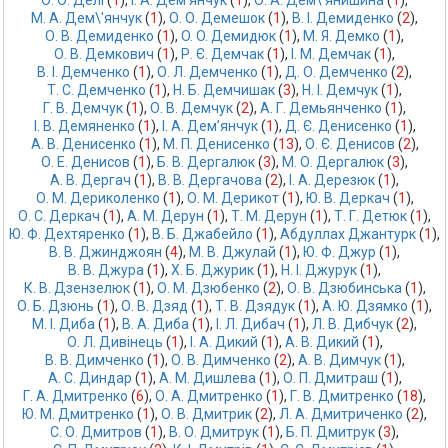
О. О. Делі
 (
1
),
І. А. Дем'янчук
 (
1
),
О. А. Дем\'янишина
 (
1
),
М. А. Дем\'янчук
 (
1
),
О. О. Демешок
 (
1
),
В. І. Демиденко
 (
2
),
О. В. Демиденко
 (
1
),
O. O. Демидюк
 (
1
),
М. Я. Демко
 (
1
),
О. В. Демкович
 (
1
),
Р. Є. Демчак
 (
1
),
І. М. Демчак
 (
1
),
В. І. Демченко
 (
1
),
О. Л. Демченко
 (
1
),
Д. О. Демченко
 (
2
),
Т. С. Демченко
 (
1
),
Н. Б. Демчишак
 (
3
),
Н. І. Демчук
 (
1
),
Г. В. Демчук
 (
1
),
О. В. Демчук
 (
2
),
А. Г. Демьянченко
 (
1
),
І. В. Демяненко
 (
1
),
І. А. Дем’янчук
 (
1
),
Д. Є. Денисенко
 (
1
),
А. В. Денисенко
 (
1
),
М. П. Денисенко
 (
13
),
О. Є. Денисов
 (
2
),
О. Е. Денисов
 (
1
),
Б. В. Дергалюк
 (
3
),
М. О. Дергалюк
 (
3
),
А. В. Дергач
 (
1
),
В. В. Дергачова
 (
2
),
І. А. Дерезюк
 (
1
),
О. М. Дериколенко
 (
1
),
О. М. Дерикот
 (
1
),
Ю. В. Деркач
 (
1
),
О. С. Деркач
 (
1
),
А. М. Дерун
 (
1
),
Т. М. Дерун
 (
1
),
Т. Г. Детюк
 (
1
),
Ю. Ф. Дехтяренко
 (
1
),
В. Б. Джабейло
 (
1
),
Абдуллах Джантурк
 (
1
),
В. В. Джинджоян
 (
4
),
М. В. Джулай
 (
1
),
Ю. Ф. Джур
 (
1
),
В. В. Джура
 (
1
),
Х. Б. Джурик
 (
1
),
Н. І. Джурук
 (
1
),
К. В. Дзензелюк
 (
1
),
О. М. Дзюбенко
 (
2
),
О. В. Дзюбинська
 (
1
),
О. Б. Дзюнь
 (
1
),
О. В. Дзяд
 (
1
),
Т. В. Дзядук
 (
1
),
А. Ю. Дзямко
 (
1
),
М. І. Диба
 (
1
),
В. А. Диба
 (
1
),
І. Л. Дибач
 (
1
),
Л. В. Дибчук
 (
2
),
О. Л. Дивінець
 (
1
),
І. А. Дикий
 (
1
),
А. В. Дикий
 (
1
),
В. В. Димченко
 (
1
),
О. В. Димченко
 (
2
),
А. В. Димчук
 (
1
),
А. С. Диндар
 (
1
),
А. М. Дишлева
 (
1
),
О. П. Дмитраш
 (
1
),
Г. А. Дмитренко
 (
6
),
О. А. Дмитренко
 (
1
),
Г. В. Дмитренко
 (
18
),
Ю. М. Дмитренко
 (
1
),
О. В. Дмитрик
 (
2
),
Л. А. Дмитриченко
 (
2
),
С. О. Дмитров
 (
1
),
В. О. Дмитрук
 (
1
),
Б. П. Дмитрук
 (
3
),