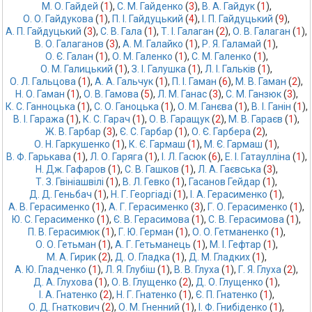
М. О. Гайдей
 (
1
),
С. М. Гайденко
 (
3
),
В. А. Гайдук
 (
1
),
О. О. Гайдукова
 (
1
),
П. І. Гайдуцький
 (
4
),
І. П. Гайдуцький
 (
9
),
А. П. Гайдуцький
 (
3
),
С. В. Гала
 (
1
),
Т. І. Галаган
 (
2
),
О. В. Галаган
 (
1
),
В. О. Галаганов
 (
3
),
А. М. Галайко
 (
1
),
Р. Я. Галамай
 (
1
),
О. Є. Галан
 (
1
),
О. М. Галенко
 (
1
),
С. М. Галенко
 (
1
),
О. М. Галицький
 (
1
),
З. І. Галушка
 (
1
),
Л. І. Гальків
 (
1
),
О. Л. Гальцова
 (
1
),
А. А. Гальчук
 (
1
),
П. І. Гаман
 (
6
),
М. В. Гаман
 (
2
),
Н. О. Гаман
 (
1
),
О. В. Гамова
 (
5
),
Л. М. Ганас
 (
3
),
С. М. Ганзюк
 (
3
),
К. С. Ганноцька
 (
1
),
С. О. Ганоцька
 (
1
),
О. М. Ганєва
 (
1
),
В. І. Ганін
 (
1
),
В. І. Гаража
 (
1
),
К. С. Гарач
 (
1
),
О. В. Гаращук
 (
2
),
М. В. Гараєв
 (
1
),
Ж. В. Гарбар
 (
3
),
Є. С. Гарбар
 (
1
),
О. Є. Гарбера
 (
2
),
О. Н. Гаркушенко
 (
1
),
К. Є. Гармаш
 (
1
),
М. Є. Гармаш
 (
1
),
В. Ф. Гарькава
 (
1
),
Л. О. Гаряга
 (
1
),
І. Л. Гасюк
 (
6
),
Е. І. Гатаулліна
 (
1
),
Н. Дж. Гафаров
 (
1
),
С. В. Гашков
 (
1
),
Л. А. Гаєвська
 (
3
),
Т. З. Гвініашвілі
 (
1
),
В. Л. Гевко
 (
1
),
Гасанов Гейдар
 (
1
),
Д. Д. Геньбач
 (
1
),
Н. Г. Георгіаді
 (
1
),
І. А. Герасименко
 (
1
),
А. В. Герасименко
 (
1
),
А. Г. Герасименко
 (
3
),
Г. О. Герасименко
 (
1
),
Ю. С. Герасименко
 (
1
),
Є. В. Герасимова
 (
1
),
С. В. Герасимова
 (
1
),
П. В. Герасимюк
 (
1
),
Г. Ю. Герман
 (
1
),
О. О. Гетманенко
 (
1
),
О. О. Гетьман
 (
1
),
А. Г. Гетьманець
 (
1
),
М. І. Гефтар
 (
1
),
М. А. Гирик
 (
2
),
Д. О. Гладка
 (
1
),
Д. М. Гладких
 (
1
),
А. Ю. Гладченко
 (
1
),
Л. Я. Глубіш
 (
1
),
В. В. Глуха
 (
1
),
Г. Я. Глуха
 (
2
),
Д. А. Глухова
 (
1
),
О. В. Глущенко
 (
2
),
Д. О. Глущенко
 (
1
),
І. А. Гнатенко
 (
2
),
Н. Г. Гнатенко
 (
1
),
Є. П. Гнатенко
 (
1
),
О. Д. Гнаткович
 (
2
),
О. М. Гненний
 (
1
),
І. Ф. Гнибіденко
 (
1
),