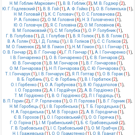
Н. М. Гоблик-Маркович
 (
1
),
В. В. Гоблик
 (
3
),
М. В. Годзюр
 (
2
),
Ю. Г. Годлевский
 (
1
),
В. В. Гой
 (
1
),
А. Ф. Гойко
 (
1
),
О. В. Голинська
 (
1
),
Н. М. Головай
 (
1
),
К. С. Головач
 (
1
),
О. С. Головачова
 (
2
),
Р. А. Головко
 (
2
),
О. М. Головня
 (
4
),
Н. З. Головченко
 (
1
),
Ю. О. Головчук
 (
3
),
Я. С. Головіна
 (
2
),
О. М. Головінов
 (
4
),
В. М. Голомовзий
 (
1
),
С. М. Голубка
 (
1
),
О. Р. Голубник
 (
1
),
Г. В. Голубова
 (
1
),
Д. І. Голубєв
 (
1
),
В. Я. Голюк
 (
1
),
В. В. Голяк
 (
1
),
В. А. Голян
 (
12
),
І. Д. Голяш
 (
1
),
І. В. Голіков
 (
1
),
С. С. Голіков
 (
2
),
М. О. Гоменюк
 (
2
),
М. В. Гомон
 (
1
),
Н. М. Гомон
 (
1
),
І. І. Гончар
 (
1
),
О. В. Гончар
 (
2
),
В. Г. Гончар
 (
4
),
Г. П. Гончар
 (
1
),
А. І. Гончаренко
 (
1
),
І. В. Гончаренко
 (
1
),
О. В. Гончаренко
 (
1
),
Є. В. Гончаров
 (
2
),
Ю. В. Гончаров
 (
1
),
В. М. Гончаров
 (
1
),
В. Г. Гончарова
 (
1
),
О. М. Гончарова
 (
1
),
Н. П. Гончарова
 (
3
),
С. Ю. Гончарова
 (
1
),
Т. І. Гончарук
 (
1
),
І. В. Гончарук
 (
2
),
Я. П. Гоптар
 (
1
),
О. В. Горак
 (
1
),
В. Б. Горбань
 (
1
),
С. Ф. Горбань
 (
1
),
В. І. Горбатюк
 (
2
),
О. І. Горбенко
 (
1
),
О. А. Горбунова
 (
1
),
В. Ю. Гордополов
 (
1
),
І. О. Гордєєва
 (
2
),
А. І. Гордійчук
 (
2
),
А. В. Гордієнко
 (
1
),
Т. М. Гордієнко
 (
1
),
В. О. Гордієнко
 (
2
),
Л. І. Гордієць
 (
1
),
В. П. Горин
 (
2
),
Г. Р. Горлачова
 (
1
),
О. П. Горлова
 (
1
),
В. Г. Горник
 (
3
),
Н. М. Горобець
 (
1
),
І. В. Горобінська
 (
1
),
Т. Б. Городецька
 (
1
),
Н. А. Городиська
 (
1
),
М. В. Городко
 (
2
),
А. В. Городнича
 (
1
),
Є. В. Горохов
 (
1
),
О. І. Горохівський
 (
1
),
О. О. Горячка
 (
1
),
Г. О. Горіна
 (
1
),
І. М. Грабинський
 (
1
),
Б. Є. Грабовецький
 (
2
),
Г. В. Грабовська
 (
1
),
І. С. Грабовський
 (
1
),
О. М. Грабчук
 (
3
),
Н. І. Гражевська
 (
1
),
О. О. Грамотенко
 (
1
),
О. В. Гранат
 (
1
),