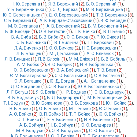
І. Ю. Бережна
 (
1
),
Я. В. Бережний
 (
2
),
В. О. Бережний
 (
1
),
У. Б. Бережницька
 (
1
),
О. Д. Береза
 (
1
),
М. В. Березницька
 (
1
),
Ю. О. Березницька
 (
1
),
Д. О. Березовський
 (
1
),
Т. В. Березянко
 (
8
),
С. Б. Березіна
 (
3
),
А. К. Берідзе-Стаховський
 (
1
),
В. Ф. Беседін
 (
1
),
М. О. Беспалов
 (
1
),
А. В. Бесчастний
 (
2
),
В. М. Бесчастний
 (
4
),
В. Ф. Бесєдін
 (
1
),
О. В. Бетехтін
 (
1
),
П. К. Бечко
 (
3
),
В. П. Бечко
 (
1
),
В. А. Биба
 (
2
),
В. В. Биба
 (
2
),
О. С. Биков
 (
2
),
Р. Ю. Биков
 (
1
),
О. Б. Билінська
 (
1
),
В. І. Билініна
 (
1
),
Т. І. Биркович
 (
2
),
Л. А. Биченко
 (
1
),
О. О. Бичков
 (
2
),
Н. С. Блажевська
 (
1
),
Л. В. Блащук
 (
1
),
М. Д. Близнюк
 (
1
),
А. С. Близнюк
 (
1
),
Л. В. Блищик
 (
1
),
П. В. Блохін
 (
1
),
М. М. Бліхар
 (
1
),
В. В. Бобиль
 (
1
),
А. М. Бобко
 (
2
),
В. О. Бобрик
 (
1
),
Н. В. Бобровська
 (
1
),
О. Ю. Бобровська
 (
5
),
В. А. Бобівський
 (
1
),
Т. В. Бова
 (
2
),
Є. М. Богатирьова
 (
2
),
С. О. Богацький
 (
1
),
С. В. Богачов
 (
1
),
О. Л. Богашко
 (
1
),
Ю. Д. Богдан
 (
1
),
А. І. Богданенко
 (
1
),
Д. С. Богданов
 (
1
),
О. В. Богер
 (
3
),
Ю. В. Богоявленська
 (
1
),
Л. Г. Богуш
 (
3
),
Я. С. Богів
 (
1
),
І. Р. Боднар
 (
1
),
О. В. Боднарук
 (
1
),
В. В. Боднарчук
 (
1
),
В. Д. Боднарчук
 (
1
),
М. В. Бодрецький
 (
3
),
Т. І. Бодун
 (
2
),
В. Ю. Божанова
 (
1
),
В. В. Божкова
 (
1
),
Ю. І. Бойко
 (
2
),
Н. В. Бойко
 (
1
),
О. В. Бойко
 (
1
),
М. Г. Бойко
 (
3
),
Є. О. Бойко
 (
1
),
А. О. Бойко
 (
2
),
В. П. Бойко
 (
1
),
Т. П. Бойко
 (
1
),
Ю. С. Бойко
 (
1
),
О. Т. Бойко
 (
1
),
Е. Б. Бойченко
 (
1
),
Н. В. Бойченко
 (
1
),
А. Б. Бойчук
 (
1
),
І. В. Бойчук
 (
1
),
О. О. Болдирєв
 (
1
),
М. В. Болдуєв
 (
2
),
О. В. Болдуєва
 (
1
),
С. Ю. Болтач
 (
1
),
А. В. Большаков
 (
1
),
С. Ю. Боліла
 (
1
),
Т. О. Бондалетова
 (
1
),