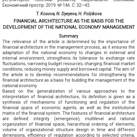
Економічний простір. 2019. № 146. С. 32—42.
T. Kosova, N. Dyeyeva, H. Polzikova
FINANCIAL ARCHITECTURE AS THE BASIS FOR THE
DEVELOPMENT OF THE NATIONAL ECONOMY MANAGEMENT
Summary
The relevance of the article is determined by the importance of
financial architecture in the management process, as it ensures the
adaptation of the national economy to changes in external and
internal environment, strengthens its tolerance to exchange rate
fluctuations, narrowing budget resources, changing financial market
conditions, reducing money supply and borrowed capital. The aim of
the article is to develop recommendations for strengthening the
financial architecture as a basis for building the management of the
national economy.
Based on the generalization of various approaches to the
interpretation of financial architecture, its definition is given as a
synthesis of mechanisms of functioning and regulation of the
financial space of economic agents, as well as the institutional
matrix of the financial system. The features of financial architecture
are defined: integrity (emergence), multilevel and rational
organization of financial space, hierarchical ordering of elements,
volume of organizational structure design in time and different
dimensions, efficiency of regulation according to selected criteria,