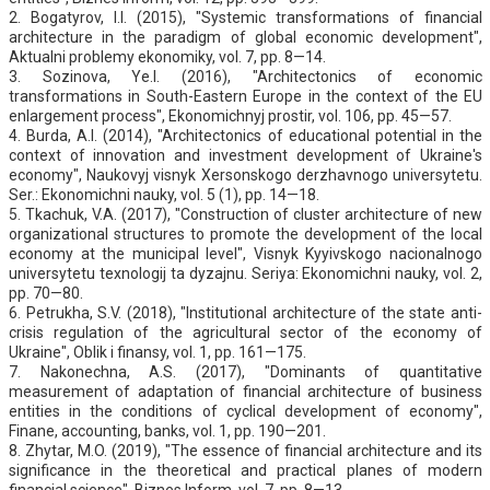
2. Bogatyrov, I.I. (2015), "Systemic transformations of financial
architecture in the paradigm of global economic development",
Aktualni problemy ekonomiky, vol. 7, pp. 8—14.
3. Sozinova, Ye.I. (2016), "Architectonics of economic
transformations in South-Eastern Europe in the context of the EU
enlargement process", Ekonomichnyj prostir, vol. 106, pp. 45—57.
4. Burda, A.I. (2014), "Architectonics of educational potential in the
context of innovation and investment development of Ukraine's
economy", Naukovyj visnyk Xersonskogo derzhavnogo universytetu.
Ser.: Ekonomichni nauky, vol. 5 (1), pp. 14—18.
5. Tkachuk, V.A. (2017), "Construction of cluster architecture of new
organizational structures to promote the development of the local
economy at the municipal level", Visnyk Kyyivskogo nacionalnogo
universytetu texnologij ta dyzajnu. Seriya: Ekonomichni nauky, vol. 2,
pp. 70—80.
6. Petrukha, S.V. (2018), "Institutional architecture of the state anti-
crisis regulation of the agricultural sector of the economy of
Ukraine", Oblik i finansy, vol. 1, pp. 161—175.
7. Nakonechna, A.S. (2017), "Dominants of quantitative
measurement of adaptation of financial architecture of business
entities in the conditions of cyclical development of economy",
Finane, accounting, banks, vol. 1, pp. 190—201.
8. Zhytar, M.O. (2019), "The essence of financial architecture and its
significance in the theoretical and practical planes of modern
financial science", Biznes Inform, vol. 7, pp. 8—13.