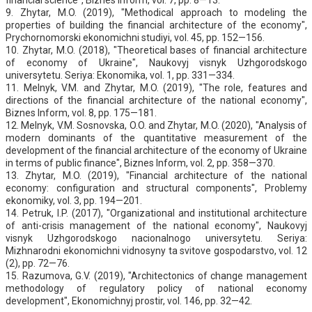
9. Zhytar, M.O. (2019), "Methodical approach to modeling the
properties of building the financial architecture of the economy",
Prychornomorski ekonomichni studiyi, vol. 45, pp. 152—156.
10. Zhytar, M.O. (2018), "Theoretical bases of financial architecture
of economy of Ukraine", Naukovyj visnyk Uzhgorodskogo
universytetu. Seriya: Ekonomika, vol. 1, pp. 331—334.
11. Melnyk, V.M. and Zhytar, M.O. (2019), "The role, features and
directions of the financial architecture of the national economy",
Biznes Inform, vol. 8, pp. 175—181.
12. Melnyk, V.M. Sosnovska, O.O. and Zhytar, M.O. (2020), "Analysis of
modern dominants of the quantitative measurement of the
development of the financial architecture of the economy of Ukraine
in terms of public finance", Biznes Inform, vol. 2, pp. 358—370.
13. Zhytar, M.O. (2019), "Financial architecture of the national
economy: configuration and structural components", Problemy
ekonomiky, vol. 3, pp. 194—201.
14. Petruk, I.P. (2017), "Organizational and institutional architecture
of anti-crisis management of the national economy", Naukovyj
visnyk Uzhgorodskogo nacionalnogo universytetu. Seriya:
Mizhnarodni ekonomichni vidnosyny ta svitove gospodarstvo, vol. 12
(2), pp. 72—76.
15. Razumova, G.V. (2019), "Architectonics of change management
methodology of regulatory policy of national economy
development", Ekonomichnyj prostir, vol. 146, pp. 32—42.