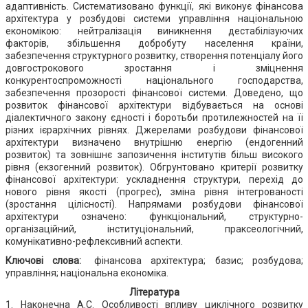
адаптивність. Систематизовано функції, які виконує фінансова
архітектура у розбудові системи управління національною
економікою: нейтралізація виникнення дестабілізуючих
факторів, збільшення добробуту населення країни,
забезпечення структурного розвитку, створення потенціалу його
довгострокового зростання і зміцнення
конкурентоспроможності національного господарства,
забезпечення прозорості фінансової системи. Доведено, що
розвиток фінансової архітектури відбувається на основі
діалектичного закону єдності і боротьби протилежностей на її
різних ієрархічних рівнях. Джерелами розбудови фінансової
архітектури визначено внутрішню енергію (ендогенний
розвиток) та зовнішнє запозичення інститутів більш високого
рівня (екзогенний розвиток). Обгрунтовано критерії розвитку
фінансової архітектури: ускладнення структури, перехід до
нового рівня якості (прогрес), зміна рівня інтегрованості
(зростання цілісності). Напрямами розбудови фінансової
архітектури означено: функціональний, структурно-
організаційний, інституціональний, праксеологічний,
комунікативно-рефлексивний аспекти.
Ключові слова:
фінансова архітектура; базис; розбудова;
управління; національна економіка.
Література
1. Наконечна А.С. Особливості впливу циклічного розвитку