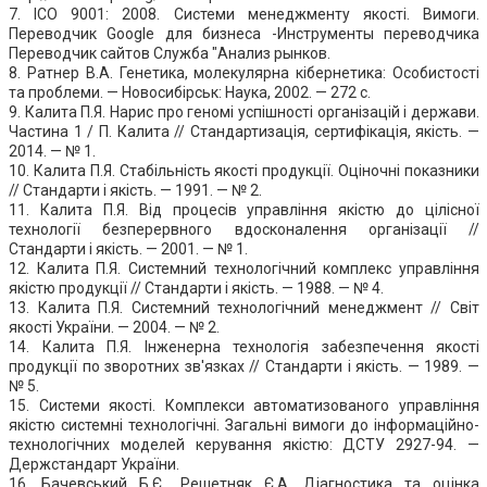
7. ІСО 9001: 2008. Системи менеджменту якості. Вимоги.
Переводчик Google для бизнеса -Инструменты переводчика
Переводчик сайтов Служба "Анализ рынков.
8. Ратнер В.А. Генетика, молекулярна кібернетика: Особистості
та проблеми. — Новосибірськ: Наука, 2002. — 272 с.
9. Калита П.Я. Нарис про геномі успішності організацій і держави.
Частина 1 / П. Калита // Стандартизація, сертифікація, якість. —
2014. — № 1.
10. Калита П.Я. Стабільність якості продукції. Оціночні показники
// Стандарти і якість. — 1991. — № 2.
11. Калита П.Я. Від процесів управління якістю до цілісної
технології безперервного вдосконалення організації //
Стандарти і якість. — 2001. — № 1.
12. Калита П.Я. Системний технологічний комплекс управління
якістю продукції // Стандарти і якість. — 1988. — № 4.
13. Калита П.Я. Системний технологічний менеджмент // Світ
якості України. — 2004. — № 2.
14. Калита П.Я. Інженерна технологія забезпечення якості
продукції по зворотних зв'язках // Стандарти і якість. — 1989. —
№ 5.
15. Системи якості. Комплекси автоматизованого управління
якістю системні технологічні. Загальні вимоги до інформаційно-
технологічних моделей керування якістю: ДСТУ 2927-94. —
Держстандарт України.
16. Бачевський Б.Є., Решетняк Є.А. Діагностика та оцінка