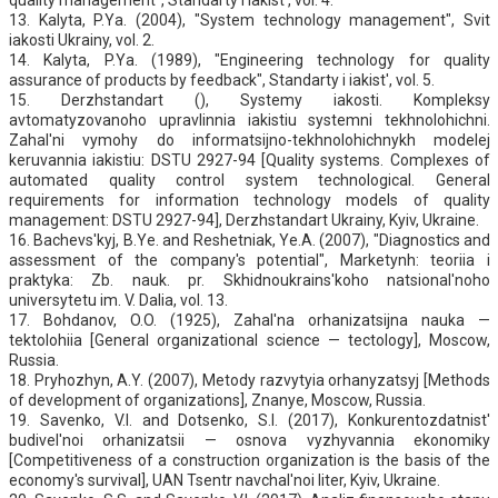
13. Kalyta, P.Ya. (2004), "System technology management", Svit
iakosti Ukrainy, vol. 2.
14. Kalyta, P.Ya. (1989), "Engineering technology for quality
assurance of products by feedback", Standarty i iakist', vol. 5.
15. Derzhstandart (), Systemy iakosti. Kompleksy
avtomatyzovanoho upravlinnia iakistiu systemni tekhnolohichni.
Zahal'ni vymohy do informatsijno-tekhnolohichnykh modelej
keruvannia iakistiu: DSTU 2927-94 [Quality systems. Complexes of
automated quality control system technological. General
requirements for information technology models of quality
management: DSTU 2927-94], Derzhstandart Ukrainy, Kyiv, Ukraine.
16. Bachevs'kyj, B.Ye. and Reshetniak, Ye.A. (2007), "Diagnostics and
assessment of the company's potential", Marketynh: teoriia i
praktyka: Zb. nauk. pr. Skhidnoukrains'koho natsional'noho
universytetu im. V. Dalia, vol. 13.
17. Bohdanov, O.O. (1925), Zahal'na orhanizatsijna nauka —
tektolohiia [General organizational science — tectology], Moscow,
Russia.
18. Pryhozhyn, A.Y. (2007), Metody razvytyia orhanyzatsyj [Methods
of development of organizations], Znanye, Moscow, Russia.
19. Savenko, V.I. and Dotsenko, S.I. (2017), Konkurentozdatnist'
budivel'noi orhanizatsii — osnova vyzhyvannia ekonomiky
[Competitiveness of a construction organization is the basis of the
economy's survival], UAN Tsentr navchal'noi liter, Kyiv, Ukraine.