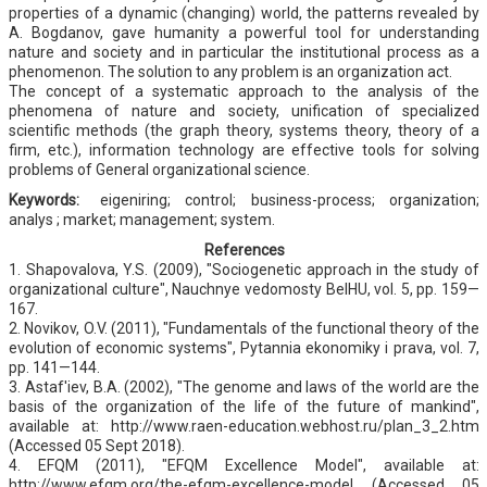
properties of a dynamic (changing) world, the patterns revealed by
A. Bogdanov, gave humanity a powerful tool for understanding
nature and society and in particular the institutional process as a
phenomenon. The solution to any problem is an organization act.
The concept of a systematic approach to the analysis of the
phenomena of nature and society, unification of specialized
scientific methods (the graph theory, systems theory, theory of a
firm, etc.), information technology are effective tools for solving
problems of General organizational science.
Keywords:
eigeniring; control; business-process; organization;
analys ; market; management; system.
References
1. Shapovalova, Y.S. (2009), "Sociogenetic approach in the study of
organizational culture", Nauchnye vedomosty BelHU, vol. 5, pp. 159—
167.
2. Novikov, O.V. (2011), "Fundamentals of the functional theory of the
evolution of economic systems", Pytannia ekonomiky i prava, vol. 7,
pp. 141—144.
3. Astaf'iev, B.A. (2002), "The genome and laws of the world are the
basis of the organization of the life of the future of mankind",
available at: http://www.raen-education.webhost.ru/plan_3_2.htm
(Accessed 05 Sept 2018).
4. EFQM (2011), "EFQM Excellence Model", available at:
http://www.efqm.org/the-efqm-excellence-model (Accessed 05