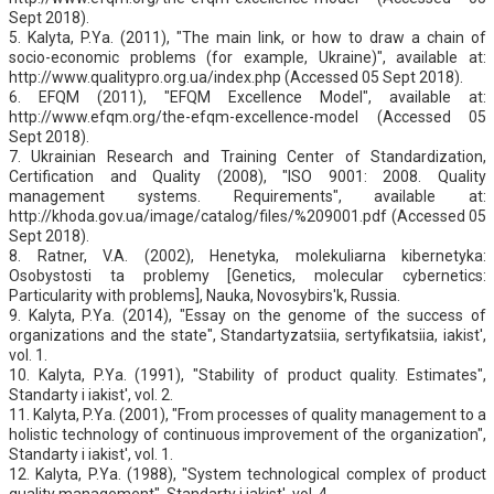
Sept 2018).
5. Kalyta, P.Ya. (2011), "The main link, or how to draw a chain of
socio-economic problems (for example, Ukraine)", available at:
http://www.qualitypro.org.ua/index.php (Accessed 05 Sept 2018).
6. EFQM (2011), "EFQM Excellence Model", available at:
http://www.efqm.org/the-efqm-excellence-model (Accessed 05
Sept 2018).
7. Ukrainian Research and Training Center of Standardization,
Certification and Quality (2008), "ISO 9001: 2008. Quality
management systems. Requirements", available at:
http://khoda.gov.ua/image/catalog/files/%209001.pdf (Accessed 05
Sept 2018).
8. Ratner, V.A. (2002), Henetyka, molekuliarna kibernetyka:
Osobystosti ta problemy [Genetics, molecular cybernetics:
Particularity with problems], Nauka, Novosybirs'k, Russia.
9. Kalyta, P.Ya. (2014), "Essay on the genome of the success of
organizations and the state", Standartyzatsiia, sertyfikatsiia, iakist',
vol. 1.
10. Kalyta, P.Ya. (1991), "Stability of product quality. Estimates",
Standarty i iakist', vol. 2.
11. Kalyta, P.Ya. (2001), "From processes of quality management to a
holistic technology of continuous improvement of the organization",
Standarty i iakist', vol. 1.
12. Kalyta, P.Ya. (1988), "System technological complex of product
quality management", Standarty i iakist', vol. 4.