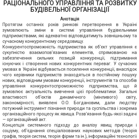
РАЦІОНАЛЬНОГО УПРАВЛІННЯ ТА РОЗВИТКУ
БУДІВЕЛЬНОЇ ОРГАНІЗАЦІЇ
Анотація
Протягом останніх років ринкові перетворення в Україні
зумовлюють зміни в системі управління будівельними
підприємствами, які адекватно відповідатимуть зовнішньому та
сучасному конкурентному середовищу.
Конкурентоспроможність підприємства як об'єкт управління є
сукупністю взаємопов'язаних елементів, спрямованою на
забезпечення сильних позицій конкуренції, підтримання
існуючих і створення нових конкурентних переваг. У сучасних
умовах в Україні відбувається посилення конкуренції, внаслідок
чого керівники підприємств знаходяться в постійному пошуку
нових, відповідним умовам конкуренції, інструментів та способів
управління конкурентоспроможністю підприємства, що й
зумовлює актуальність вивчення цієї проблематики. Загальні
властивості об'єктів динамічного (мінливого) світу,
закономірності, виявлені О.О. Богдановим, дали людству
потужний інструмент пізнання природи та суспільства і зокрема
організаційного процесу як явища. Розв'язання будь-якої задачі
— організаційний акт.
Концепція системного підходу до аналізу явищ природи і
соціуму, об'єднання спеціалізованих наукових методів (теорія
графів, теорія систем, теорія фірми та ін.), інформаційні технології