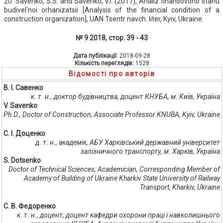
20. Savenko, S.S. and Savenko, V.I. (2017), Analiz finansovoho stanu
budivel'noi orhanizatsii [Analysis of the financial condition of a
construction organization], UAN Tsentr navch. liter, Kyiv, Ukraine.
№ 9 2018, стор. 39 - 43
Дата публікації:
2018-09-28
Кількість переглядів:
1528
Відомості про авторів
В. І. Савенко
к. т. н., доктор будівництва, доцент КНУБА, м. Київ, Україна
V. Savenko
Ph.D., Doctor of Construction, Associate Professor KNUBA, Kyiv, Ukraine
С. І. Доценко
д. т. н., академік, АБУ Харківський державний університет
залізничного транспорту, м. Харків, Україна
S. Dotsenko
Doctor of Technical Sciences, Academician, Corresponding Member of
Academy of Building of Ukraine Kharkiv State University of Railway
Transport, Kharkiv, Ukraine
С. В. Федоренко
к. т. н., доцент, доцент кафедри охорони праці і навколишнього