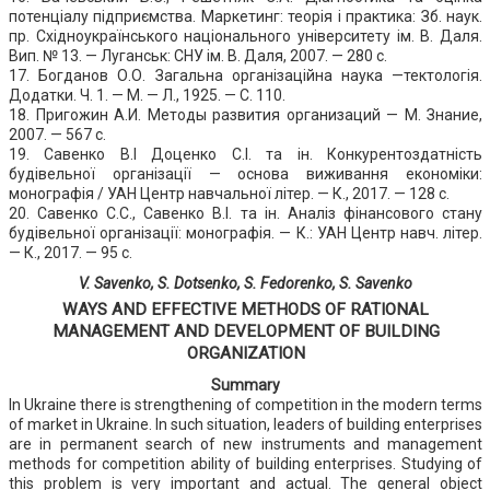
потенціалу підприємства. Маркетинг: теорія і практика: Зб. наук.
пр. Східноукраїнського національного університету ім. В. Даля.
Вип. № 13. — Луганськ: СНУ ім. В. Даля, 2007. — 280 с.
17. Богданов О.О. Загальна організаційна наука —тектологія.
Додатки. Ч. 1. — М. — Л., 1925. — С. 110.
18. Пригожин А.И. Методы развития организаций — М. Знание,
2007. — 567 с.
19. Савенко В.І Доценко С.І. та ін. Конкурентоздатність
будівельної організації — основа виживання економіки:
монографія / УАН Центр навчальної літер. — К., 2017. — 128 с.
20. Савенко С.С., Савенко В.І. та ін. Аналіз фінансового стану
будівельної організації: монографія. — К.: УАН Центр навч. літер.
— К., 2017. — 95 с.
V. Savenko, S. Dotsenko, S. Fedorenko, S. Savenko
WAYS AND EFFECTIVE METHODS OF RATIONAL
MANAGEMENT AND DEVELOPMENT OF BUILDING
ORGANIZATION
Summary
In Ukraine there is strengthening of competition in the modern terms
of market in Ukraine. In such situation, leaders of building enterprises
are in permanent search of new instruments and management
methods for competition ability of building enterprises. Studying of
this problem is very important and actual. The general object