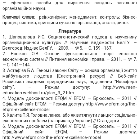
— ефективні засоби для вирішення завдань загальної
організаційної науки.
Ключові слова:
реінжиніринг; менеджмент; контроль; бізнес-
процес; система; принципи сучасної організації; аналіз; ринок.
Література
1. Шаповалова И.С. Социогенетический подход в изученииу
организационной культуры // Научные ведомости БелГУ. —
Белгород: Изд-во БелГУ. — 2009. — № 5. — С. 159—167.
2. Новіков О.В. Основи функціональної теорії еволюції
економічних систем // Питання економіки і права. — 2011. — № 7.
— С. 141—144.
3. Астаф'єв Б.А. Геном і закони Світу — основа організації життя
майбутнього людства [Електронний ресурс] // Веб-сайт
Російської академії природничих наук, відділення "Ноосфера
світу". — Режим доступу: http://www.raen-
education.webhost.ru/plan_3_2.htm
4. Модель досконалості EFQM // EFQM. — Брюссель. — 2011 //
Офіційний сайт EFQM. — Режим доступу http://www.efqm.org/the-
efqm-excellence-model
5. Калита П.Я. Головна ланка, або як витягнути ланцюг соціально-
економічних проблем (на прикладі України) // Стандарти
6. Модель досконалості EFQM // EFQM. — Брюссель. — 2011 //
Офіційний сайт EFQM. — Режим доступу:
http://www.efqm.org/the-efqm-excellence-model