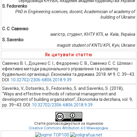
середовища КНУБА, Академік академії будівництва України
S. Fedorenko
PhD in Engineering sciences, docent, Academician of academy of
building of Ukraine
С. С. Савенко
магістр, студент, КНТУ КПІ, м. Київ, Україна
S. Savenko
magistr student of KNTU KPI, Kyiv, Ukraine
Як цитувати статтю
Савенко В. І., Доценко С. І., Федоренко С. В., Савенко С. С. Шляхи і
ефективні методи раціонального управління та розвитку
будівельної організації.
Економіка та держава
. 2018. № 9. С. 39–43.
DOI:
10.32702/2306-6806.2018.9.39
Savenko, V., Dotsenko, S., Fedorenko, S. and Savenko, S. (2018),
“Ways and effective methods of rational management and
development of building organization”,
Ekonomika ta derzhava
, vol. 9,
pp. 39–43. DOI:
10.32702/2306-6806.2018.9.39
Стаття розповсюджується за ліцензією
Creative Commons Attribution 4.0 Міжнародна
.