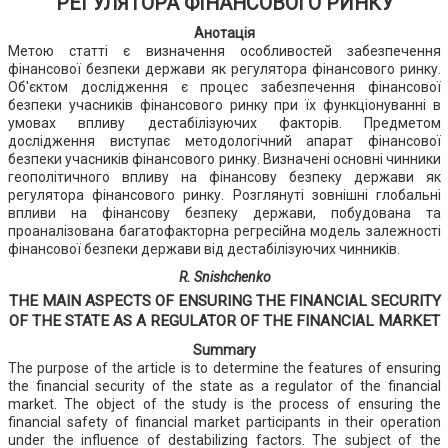
РЕГУЛЯТОРА ФІНАНСОВОГО РИНКУ
Анотація
Метою статті є визначення особливостей забезпечення
фінансової безпеки держави як регулятора фінансового ринку.
Об'єктом дослідження є процес забезпечення фінансової
безпеки учасників фінансового ринку при їх функціонуванні в
умовах впливу дестабілізуючих факторів. Предметом
дослідження виступає методологічний апарат фінансової
безпеки учасників фінансового ринку. Визначені основні чинники
геополітичного впливу на фінансову безпеку держави як
регулятора фінансового ринку. Розглянуті зовнішні глобальні
впливи на фінансову безпеку держави, побудована та
проаналізована багатофакторна регресійна модель залежності
фінансової безпеки держави від дестабілізуючих чинників.
R. Snishchenko
THE MAIN ASPECTS OF ENSURING THE FINANCIAL SECURITY
OF THE STATE AS A REGULATOR OF THE FINANCIAL MARKET
Summary
The purpose of the article is to determine the features of ensuring
the financial security of the state as a regulator of the financial
market. The object of the study is the process of ensuring the
financial safety of financial market participants in their operation
under the influence of destabilizing factors. The subject of the