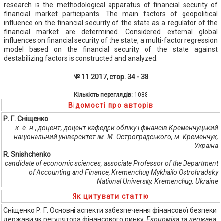
research is the methodological apparatus of financial security of
financial market participants. The main factors of geopolitical
influence on the financial security of the state as a regulator of the
financial market are determined. Considered external global
influences on financial security of the state, a multi-factor regression
model based on the financial security of the state against
destabilizing factors is constructed and analyzed.
№ 11 2017, стор. 34 - 38
Кількість переглядів:
1088
Відомості про авторів
Р. Г. Сніщенко
к. е. н., доцент, доцент кафедри обліку і фінансів Кременчуцький
національний університет ім. М. Остроградського, м. Кременчук,
Україна
R. Snishchenko
сandidate of economic sciences, associate Professor of the Department
of Accounting and Finance, Kremenchug Mykhailo Ostrohradsky
National University, Kremenchug, Ukraine
Як цитувати статтю
Сніщенко Р. Г. Основні аспекти забезпечення фінансової безпеки
держави як регулятора фінансового ринку.
Економіка та держава
.