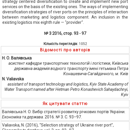
strategy centered diversification to create and implement new port
services on the basis of the existing ones. The ways of implementing
diversification strategies of river ports on the principles of interaction
between marketing and logistics component. An inclusion in the
existing logistics mix eighth rule — "provider".
№ 3 2016, стор. 93 - 97
Кількість переглядів:
1052
Відомості про авторів
Н. О. Валявська
асистент кафедри транспортних технологій і логістики, Київська
державна академія водного транспорту імені гетьмана Петра
Конашевича-Сагайдачного, м. Київ
N. Valiavska
assistant of transport technology and logistics, Kyiv State Academy of
Water Transport named after Hetman Petro Konashevich Sahaydachnyi,
Kyiv
Як цитувати статтю
Валявська Н. О. Вибір стратегії розвитку річкових портів України.
Економіка та держава
. 2016. № 3. С. 93–97.
Valiavska, N. (2016), “Selection strategy of Ukraine river port”,