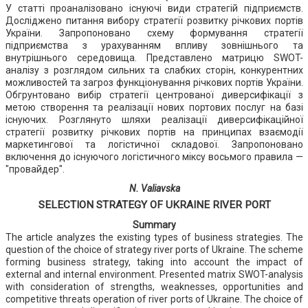
У статті проаналізовано існуючі види стратегій підприємств.
Досліджено питання вибору стратегії розвитку річкових портів
України. Запропоновано схему формування стратегії
підприємства з урахуванням впливу зовнішнього та
внутрішнього середовища. Представлено матрицю SWOT-
аналізу з розглядом сильних та слабких сторін, конкурентних
можливостей та загроз функціонування річкових портів України.
Обгрунтовано вибір стратегії центрованої диверсифікації з
метою створення та реалізації нових портових послуг на базі
існуючих. Розглянуто шляхи реалізації диверсифікаційної
стратегії розвитку річкових портів на принципах взаємодії
маркетингової та логістичної складової. Запропоновано
включення до існуючого логістичного міксу восьмого правила —
"провайдер".
N. Valiavska
SELECTION STRATEGY OF UKRAINE RIVER PORT
Summary
The article analyzes the existing types of business strategies. The
question of the choice of strategy river ports of Ukraine. The scheme
forming business strategy, taking into account the impact of
external and internal environment. Presented matrix SWOT-analysis
with consideration of strengths, weaknesses, opportunities and
competitive threats operation of river ports of Ukraine. The choice of