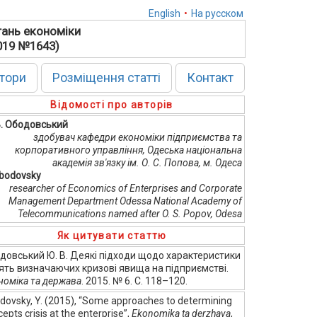
English
•
На русском
тань економіки
2019 №1643)
тори
Розміщення статті
Контакт
Відомості про авторів
В. Ободовський
здобувач кафедри економіки підприємства та
корпоративного управління, Одеська національна
академія зв'язку ім. О. С. Попова, м. Одеса
Obodovsky
researcher of Economics of Enterprises and Corporate
Management Department Odessa National Academy of
Telecommunications named after O. S. Popov, Odesa
Як цитувати статтю
довський Ю. В. Деякі підходи щодо характеристики
ять визначаючих кризові явища на підприємстві.
номіка та держава
. 2015. № 6. С. 118–120.
dovsky, Y. (2015), “Some approaches to determining
epts crisis at the enterprise”,
Ekonomika ta derzhava
,