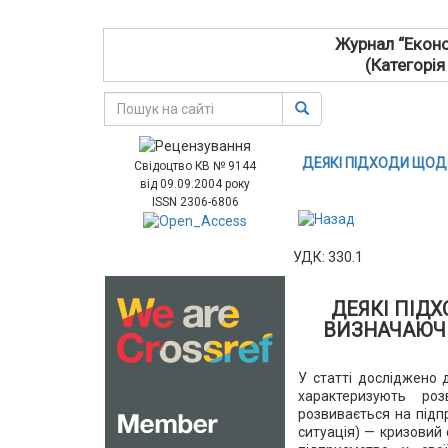
Журнал “Еконо
(Категорія
ДЕЯКІ ПІДХОДИ ЩОД
Свідоцтво КВ № 9144
від 09.09.2004 року
ISSN 2306-6806
УДК: 330.1
ДЕЯКІ ПІД
ВИЗНАЧАЮЧИ
У статті досліджено 
характеризують ро
розвивається на підп
ситуація) — кризовий 