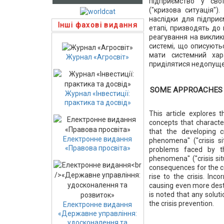
підприємство у сво
("кризова ситуація")
наслідки для підприє
Інші фахові видання
етапі, призводять до
реагування на виклик
системі, що описують
мати системний хар
Журнал «Агросвіт»
приділятися недопуще
SOME APPROACHES T
Журнал «Інвестиції:
практика та досвід»
This article explores 
concepts that characte
that the developing c
Електронне видання
phenomena" ("crisis si
«Правова просвіта»
problems faced by th
phenomena" ("crisis si
consequences for the co
rise to the crisis. Inc
causing even more destr
is noted that any solu
the crisis prevention.
Електронне видання
«Державне управління:
удосконалення та