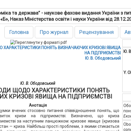
міка та держава” - наукове фахове видання України з пи
 «Б», Наказ Міністерства освіти і науки України від 28.12.
Головна
Про журнал
Рецензування
Ав
О ХАРАКТЕРИСТИКИ ПОНЯТЬ ВИЗНАЧАЮЧИХ КРИЗОВІ ЯВИЩА
Ю. 
НА ПІДПРИЄМСТВІ
Ю. В. Ободовський
Y. 
Ю. В. Ободовський
ХОДИ ЩОДО ХАРАКТЕРИСТИКИ ПОНЯТЬ
Х КРИЗОВІ ЯВИЩА НА ПІДПРИЄМСТВІ
Анотація
Обо
думки вчених стосовно питання співвідношення понять, що
пон
звиток кризи на підприємстві. Визначено, що криза
Еко
риємстві за наступним ланцюжком: кризове явище (кризова
Obo
стан — криза. Найбільш прості проблеми, з якими стикається
conc