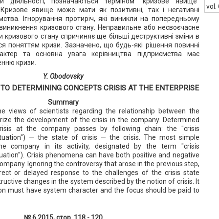
їй діяльності, позначаються терміном "кризове явище"
vol.
. Кризове явище може мати як позитивні, так і негативні
мства. Ігнорування протиріч, які виникли на попередньому
 виникнення кризового стану. Неправильне або несвоєчасне
и кризового стану спричиняє ще більші деструктивні зміни в
ся поняттям кризи. Зазначено, що будь-які рішення повинні
актер та основна увага керівництва підприємства має
нню кризи.
Y. Obodovsky
O DETERMINING CONCEPTS CRISIS AT THE ENTERPRISE
Summary
the views of scientists regarding the relationship between the
rize the development of the crisis in the company. Determined
risis at the company passes by following chain: the "crisis
tuation") — the state of crisis — the crisis. The most simple
e company in its activity, designated by the term "crisis
tuation"). Crisis phenomena can have both positive and negative
mpany. Ignoring the controversy that arose in the previous step,
orrect or delayed response to the challenges of the crisis state
uctive changes in the system described by the notion of crisis. It
tion must have system character and the focus should be paid to
№ 6 2015, стор. 118 - 120