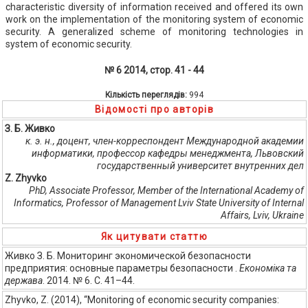
characteristic diversity of information received and offered its own
work on the implementation of the monitoring system of economic
security. A generalized scheme of monitoring technologies in
system of economic security.
№ 6 2014, стор. 41 - 44
Кількість переглядів:
994
Відомості про авторів
З. Б. Живко
к. э. н., доцент, член-корреспондент Международной академии
информатики, профессор кафедры менеджмента, Львовский
государственный университет внутренних дел
Z. Zhyvko
PhD, Associate Professor, Member of the International Academy of
Informatics, Professor of Management Lviv State University of Internal
Affairs, Lviv, Ukraine
Як цитувати статтю
Живко З. Б. Мониторинг экономической безопасности
предприятия: основные параметры безопасности .
Економіка та
держава
. 2014. № 6. С. 41–44.
Zhyvko, Z. (2014), “Monitoring of economic security companies: