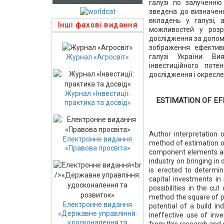
галузі по залученню 
зведена до визначенн
вкладень у галузі, 
Інші фахові видання
можливостей у розрі
дослідження за допом
зображення ефективн
галузі України. В
Журнал «Агросвіт»
інвестиційного поте
дослідження і окресл
Журнал «Інвестиції:
ESTIMATION OF EF
практика та досвід»
Author interpretation 
Електронне видання
method of estimation of
«Правова просвіта»
component elements and 
industry on bringing in
is erected to determin
capital investments in 
possibilities in the cu
method the square of po
Електронне видання
potential of a build in
«Державне управління:
ineffective use of inv
удосконалення та
from this research and o