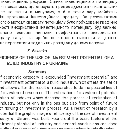
інвестиційних ресурсів. Оцінка інвестиційного потенціалу
я показників, що описують процес здійснення капітальних
але не тільки в минулому, а й з точки зору майбутніх
зі протікання інвестиційного процесу. За результатами
огою методу квадрату потенціалу було побудовано графічне
ості використання інвестиційного потенціалу будівельної
иявлено основні чинники неефективного використання
нціалу галузі та зроблено загальні висновки з даного
ено перспективи подальших розвідок у даному напрямі.
K. Basenko
FICIENCY OF THE USE OF INVESTMENT POTENTIAL OF A
BUILD INDUSTRY OF UKRAINE
Summary
of economic category is expounded "investment potential" and
 investment potential of a build industry which offers the set of
allows after the result of researches to define possibilities of
 of investment resources. The estimation of investment potential
ation of indexes which describe the process of realization of
industry, but not only in the pas but also from point of future
t of flowing of investment process. As a result of research by a
tential the graphic image of efficiency of the use of investment
dustry of Ukraine was built. Found out the basic factors of the
estment potential of industry and general conclusions are done
utlined prospect of subsequent secret services in this direction.