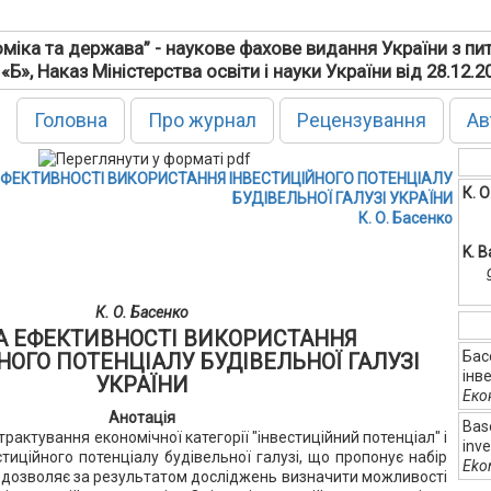
міка та держава” - наукове фахове видання України з пи
 «Б», Наказ Міністерства освіти і науки України від 28.12.
Головна
Про журнал
Рецензування
Ав
ЕФЕКТИВНОСТІ ВИКОРИСТАННЯ ІНВЕСТИЦІЙНОГО ПОТЕНЦІАЛУ
К. 
БУДІВЕЛЬНОЇ ГАЛУЗІ УКРАЇНИ
К. О. Басенко
K. 
К. О. Басенко
А ЕФЕКТИВНОСТІ ВИКОРИСТАННЯ
Бас
НОГО ПОТЕНЦІАЛУ БУДІВЕЛЬНОЇ ГАЛУЗІ
інв
УКРАЇНИ
Еко
Анотація
Base
рактування економічної категорії "інвестиційний потенціал" і
inve
тиційного потенціалу будівельної галузі, що пропонує набір
Eko
і дозволяє за результатом досліджень визначити можливості