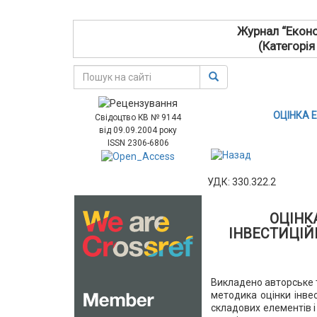
Журнал “Еконо
(Категорія
ОЦІНКА 
Свідоцтво КВ № 9144
від 09.09.2004 року
ISSN 2306-6806
УДК: 330.322.2
ОЦІНК
ІНВЕСТИЦІЙ
Викладено авторське т
методика оцінки інвес
складових елементів 