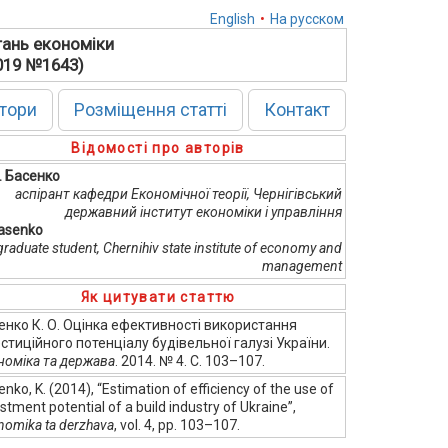
English
•
На русском
тань економіки
2019 №1643)
тори
Розміщення статті
Контакт
Відомості про авторів
О. Басенко
аспірант кафедри Економічної теорії, Чернігівський
державний інститут економіки і управління
Basenko
graduate student, Сhernihiv state institute of economy and
management
Як цитувати статтю
енко К. О. Оцінка ефективності використання
естиційного потенціалу будівельної галузі України.
номіка та держава
. 2014. № 4. С. 103–107.
nko, K. (2014), “Estimation of efficiency of the use of
stment potential of a build industry of Ukraine”,
nomika ta derzhava
, vol. 4, pp. 103–107.