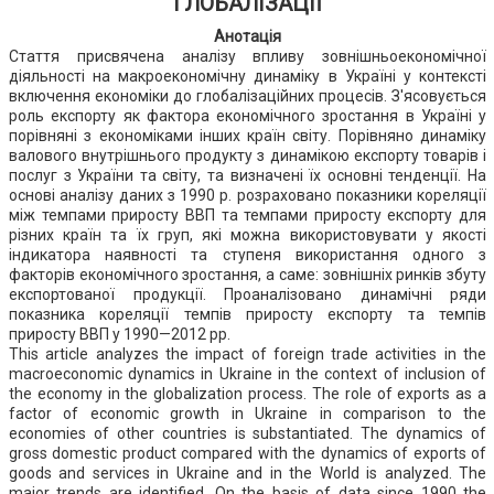
ГЛОБАЛІЗАЦІЇ
Анотація
Стаття присвячена аналізу впливу зовнішньоекономічної
діяльності на макроекономічну динаміку в Україні у контексті
включення економіки до глобалізаційних процесів. З'ясовується
роль експорту як фактора економічного зростання в Україні у
порівняні з економіками інших країн світу. Порівняно динаміку
валового внутрішнього продукту з динамікою експорту товарів і
послуг з України та світу, та визначені їх основні тенденції. На
основі аналізу даних з 1990 р. розраховано показники кореляції
між темпами приросту ВВП та темпами приросту експорту для
різних країн та їх груп, які можна використовувати у якості
індикатора наявності та ступеня використання одного з
факторів економічного зростання, а саме: зовнішніх ринків збуту
експортованої продукції. Проаналізовано динамічні ряди
показника кореляції темпів приросту експорту та темпів
приросту ВВП у 1990—2012 рр.
This article analyzes the impact of foreign trade activities in the
macroeconomic dynamics in Ukraine in the context of inclusion of
the economy in the globalization process. The role of exports as a
factor of economic growth in Ukraine in comparison to the
economies of other countries is substantiated. The dynamics of
gross domestic product compared with the dynamics of exports of
goods and services in Ukraine and in the World is analyzed. The
major trends are identified. On the basis of data since 1990 the