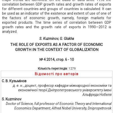
correlation between GDP growth rates and growth rates of exports
for different countries and groups of countries is calculated. It can
be used as an indicator of the existence and extent of use of one of
the factors of economic growth, namely, foreign markets for
exported products. The time series of correlation between GDP
growth rates and the growth rate of exports in 1990—2012 is
analyzed.
S. Kuzminov, G. Glukha
THE ROLE OF EXPORTS AS A FACTOR OF ECONOMIC
GROWTH IN THE CONTEXT OF GLOBALIZATION
№ 4 2014, стор. 6 - 10
Кількість переглядів:
1279
Відомості про авторів
С. В. Кузьмінов
д. е. н., доцент, професор кафедри міжнародної економіки та
економічної теорії Дніпропетровського університету імені
Альфреда Нобеля
S. Kuzminov
Doctor of Science, full professor of Econonic Theory and International
Economics Department, Alfred Nobel University, Dnipropetrovsk