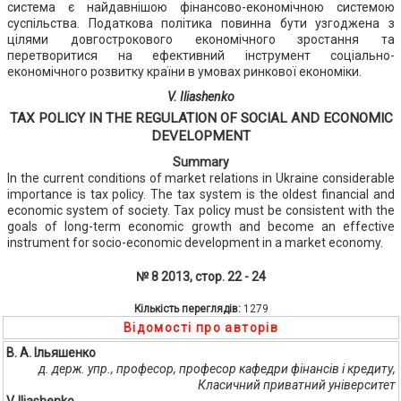
система є найдавнішою фінансово-економічною системою
суспільства. Податкова політика повинна бути узгоджена з
цілями довгострокового економічного зростання та
перетворитися на ефективний інструмент соціально-
економічного розвитку країни в умовах ринкової економіки.
V. Iliashenko
TAX POLICY IN THE REGULATION OF SOCIAL AND ECONOMIC
DEVELOPMENT
Summary
In the current conditions of market relations in Ukraine considerable
importance is tax policy. The tax system is the oldest financial and
economic system of society. Tax policy must be consistent with the
goals of long-term economic growth and become an effective
instrument for socio-economic development in a market economy.
№ 8 2013, стор. 22 - 24
Кількість переглядів:
1279
Відомості про авторів
В. А. Ільяшенко
д. держ. упр., професор, професор кафедри фінансів і кредиту,
Класичний приватний університет