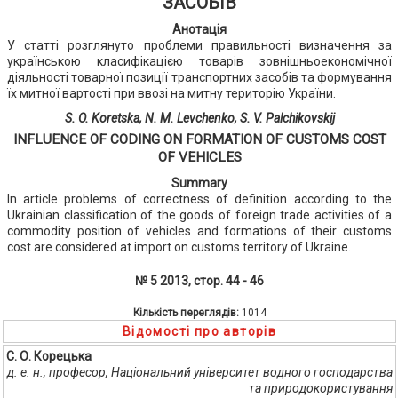
ЗАСОБІВ
Анотація
У статті розглянуто проблеми правильності визначення за
українською класифікацією товарів зовнішньоекономічної
діяльності товарної позиції транспортних засобів та формування
їх митної вартості при ввозі на митну територію України.
S. O. Koretska, N. M. Levchenko, S. V. Palchikovskij
INFLUENCE OF CODING ON FORMATION OF CUSTOMS COST
OF VEHICLES
Summary
In article problems of correctness of definition according to the
Ukrainian classification of the goods of foreign trade activities of a
commodity position of vehicles and formations of their customs
cost are considered at import on customs territory of Ukraine.
№ 5 2013, стор. 44 - 46
Кількість переглядів:
1014
Відомості про авторів
С. О. Корецька
д. е. н., професор, Національний університет водного господарства
та природокористування