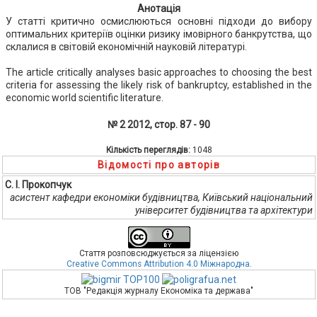
Анотація
У статті критично осмислюються основні підходи до вибору
оптимальних критеріїв оцінки ризику імовірного банкрутства, що
склалися в світовій економічній науковій літературі.
The article critically analyses basic approaches to choosing the best
criteria for assessing the likely risk of bankruptcy, established in the
economic world scientific literature.
№ 2 2012, стор. 87 - 90
Кількість переглядів:
1048
Відомості про авторів
С. І. Прокопчук
асистент кафедри економіки будівництва, Київський національний
університет будівництва та архітектури
Стаття розповсюджується за ліцензією
Creative Commons Attribution 4.0 Міжнародна
.
ТОВ "Редакція журналу Економіка та держава"