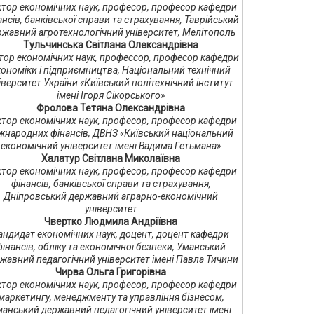
тор економічних наук, професор, професор кафедри
ансів, банківської справи та страхування, Таврійський
ржавний агротехнологічний університет, Мелітополь
Тульчинська Світлана Олександрівна
тор економічних наук, профессор, професор кафедри
кономіки і підприємництва, Національний технічний
іверситет України «Київський політехнічний інститут
імені Ігоря Сікорського»
Фролова Тетяна Олександрівна
тор економічних наук, професор, професор кафедри
жнародних фінансів, ДВНЗ «Київський національний
економічний університет імені Вадима Гетьмана»
Халатур Світлана Миколаївна
тор економічних наук, професор, професор кафедри
фінансів, банківської справи та страхування,
Дніпровський державний аграрно-економічний
університет
Чвертко Людмила Андріївна
андидат економічних наук, доцент, доцент кафедри
фінансів, обліку та економічної безпеки, Уманський
жавний педагогічний університет імені Павла Тичини
Чирва Ольга Григорівна
тор економічних наук, професор, професор кафедри
маркетингу, менеджменту та управління бізнесом,
анський державний педагогічний університет імені