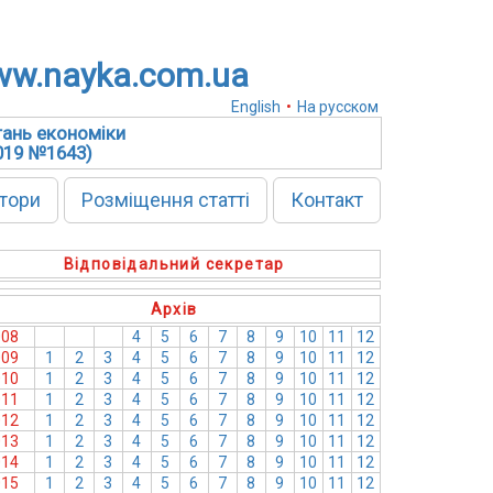
w.nayka.com.ua
English
•
На русском
тань економіки
2019 №1643)
тори
Розміщення статті
Контакт
Відповідальний секретар
Архів
008
1
2
3
4
5
6
7
8
9
10
11
12
009
1
2
3
4
5
6
7
8
9
10
11
12
010
1
2
3
4
5
6
7
8
9
10
11
12
011
1
2
3
4
5
6
7
8
9
10
11
12
012
1
2
3
4
5
6
7
8
9
10
11
12
013
1
2
3
4
5
6
7
8
9
10
11
12
014
1
2
3
4
5
6
7
8
9
10
11
12
015
1
2
3
4
5
6
7
8
9
10
11
12