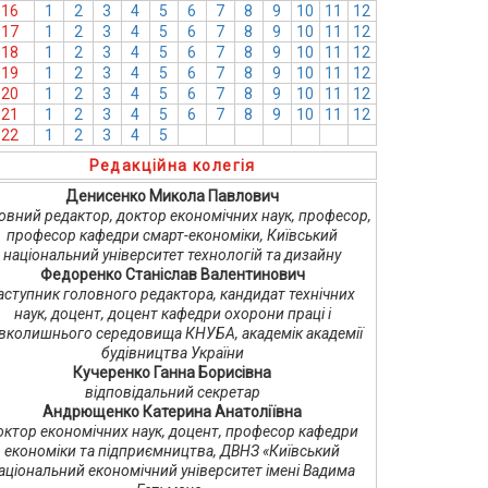
016
1
2
3
4
5
6
7
8
9
10
11
12
017
1
2
3
4
5
6
7
8
9
10
11
12
018
1
2
3
4
5
6
7
8
9
10
11
12
019
1
2
3
4
5
6
7
8
9
10
11
12
020
1
2
3
4
5
6
7
8
9
10
11
12
021
1
2
3
4
5
6
7
8
9
10
11
12
022
1
2
3
4
5
6
7
8
9
10
11
12
Редакційна колегія
Денисенко Микола Павлович
овний редактор, доктор економічних наук, професор,
професор кафедри смарт-економіки, Київський
національний університет технологій та дизайну
Федоренко Станіслав Валентинович
аступник головного редактора, кандидат технічних
наук, доцент, доцент кафедри охорони праці і
вколишнього середовища КНУБА, академік академії
будівництва України
Кучеренко Ганна Борисівна
відповідальний секретар
Андрющенко Катерина Анатоліївна
октор економічних наук, доцент, професор кафедри
економіки та підприємництва, ДВНЗ «Київський
аціональний економічний університет імені Вадима