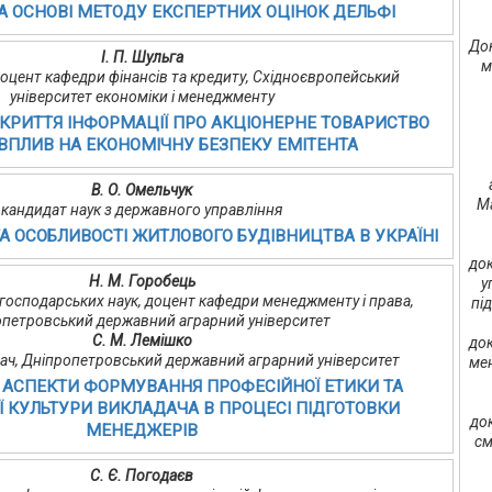
 ОСНОВІ МЕТОДУ ЕКСПЕРТНИХ ОЦІНОК ДЕЛЬФІ
Док
І. П. Шульга
м
, доцент кафедри фінансів та кредиту, Східноєвропейський
університет економіки і менеджменту
КРИТТЯ ІНФОРМАЦІЇ ПРО АКЦІОНЕРНЕ ТОВАРИСТВО
 ВПЛИВ НА ЕКОНОМІЧНУ БЕЗПЕКУ ЕМІТЕНТА
В. О. Омельчук
Ma
кандидат наук з державного управління
А ОСОБЛИВОСТІ ЖИТЛОВОГО БУДІВНИЦТВА В УКРАЇНІ
док
Н. М. Горобець
у
господарських наук, доцент кафедри менеджменту і права,
пі
опетровський державний аграрний університет
С. М. Лемішко
док
ач, Дніпропетровський державний аграрний університет
мен
 АСПЕКТИ ФОРМУВАННЯ ПРОФЕСІЙНОЇ ЕТИКИ ТА
Ї КУЛЬТУРИ ВИКЛАДАЧА В ПРОЦЕСІ ПІДГОТОВКИ
до
МЕНЕДЖЕРІВ
см
С. Є. Погодаєв