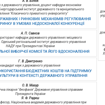
А. В. Білюк
к з державного управління, доцент кафедри економіки
Енергодарський інститут державного та муніципального
док
вління "Класичного приватного університету"
уп
ЕРЖАВНИХ І РИНКОВИХ МЕХАНІЗМІВ РЕГУЛЮВАННЯ
 РИНКУ В УМОВАХ НЕДОСКОНАЛОЇ КОНКУРЕНЦІЇ
док
А. П. Савков
, докторант кафедри державного управління і місцевого
 Одеський регіональний інститут державного управління
к
НАДУ при Президентові України
ЛЬНОЇ ВИБОРЧОЇ КОМІСІЇ ТА ЙОГО ВДОСКОНАЛЕННЯ
Х
Г. В. Дмитренко
кандидат наук з державного управління
ВИКОРИСТАННЯ БЮДЖЕТНИХ КОШТІВ НА ПІДТРИМКУ
КУЛЬТУРИ В КОНТЕКСТІ ДЕРЖАВНОГО УПРАВЛІННЯ
О. В. Мазур
інічна лікарня "Феофанія" Державне управління справами
Президента України
Я. Ф. Радиш
рофесор, Національна академія державного управління при