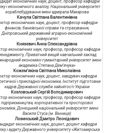
ндидат економічних наук, доцент, професор кафедри
іку і економічного аналізу, Національний університет
кораблебудування імені адмірала Макарова
Качула Світлана Валентинівна
октор економічних наук, доцент, професор кафедри
фінансів, банківської справи та страхування,
Дніпровський державний аграрно-економічний
університет
Князевич Анна Олександрівна
тор економічних наук, професор, професор кафедри
енеджменту, Приватний вищій навчальний заклад
жнародний економіко-гуманітарний університет імені
академіка Степана Дем’ячука»
Кожем’якіна Світлана Миколаївна
октор економічних наук, доцент, завідувач кафедри
ретичної і прикладної економіки, Інститут підготовки
кадрів Державної служби зайнятості України
Козловський Сергій Володимирович
тор економічних наук, професор, професор кафедри
підприємництва, корпоративної та просторової
ономіки, Донецький національний університет імені
Василя Стуса (м. Вінниця)
Лозинський Дмитро Леонідович
андидат економічних наук, доцент, доцент кафедри
ліку і аудиту Державного університету «Житомирська