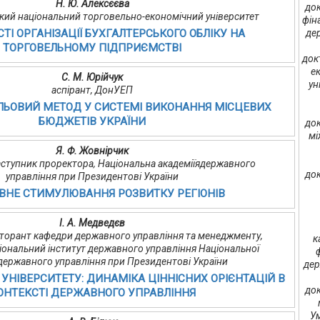
Н. Ю. Алексєєва
док
ький національний торговельно-економічний університет
фін
ТІ ОРГАНІЗАЦІЇ БУХГАЛТЕРСЬКОГО ОБЛІКУ НА
де
ТОРГОВЕЛЬНОМУ ПІДПРИЄМСТВІ
док
е
С. М. Юрійчук
ун
аспірант, ДонУЕП
ЛЬОВИЙ МЕТОД У СИСТЕМІ ВИКОНАННЯ МІСЦЕВИХ
БЮДЖЕТІВ УКРАЇНИ
док
мі
Я. Ф. Жовнірчик
 заступник проректора, Національна академіїядержавного
док
управління при Президентові України
ВНЕ СТИМУЛЮВАННЯ РОЗВИТКУ РЕГІОНІВ
І. А. Медведєв
окторант кафедри державного управління та менеджменту,
к
іональний інститут державного управління Національної
 державного управління при Президентові України
дер
 УНІВЕРСИТЕТУ: ДИНАМІКА ЦІННІСНИХ ОРІЄНТАЦІЙ В
док
ОНТЕКСТІ ДЕРЖАВНОГО УПРАВЛІННЯ
Ум