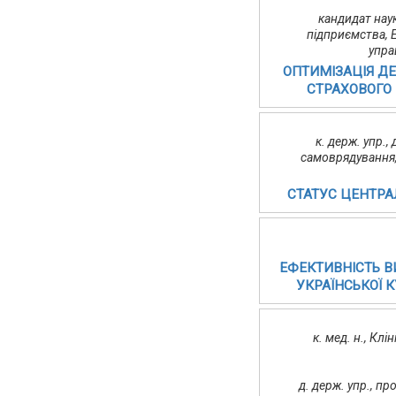
кандидат нау
підприємства, 
упра
ОПТИМІЗАЦІЯ Д
СТРАХОВОГО
к. держ. упр.
самоврядування,
СТАТУС ЦЕНТРА
ЕФЕКТИВНІСТЬ 
УКРАЇНСЬКОЇ 
к. мед. н., Кл
д. держ. упр., п