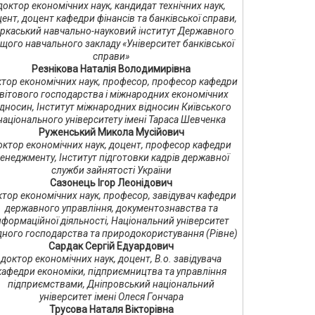
доктор економічних наук, кандидат технічних наук,
ент, доцент кафедри фінансів та банківської справи,
ркаський навчально-науковий інститут Державного
щого навчального закладу «Університет банківської
справи»
Резнікова Наталія Володимирівна
тор економічних наук, професор, професор кафедри
вітового господарства і міжнародних економічних
ідносин, Інститут міжнародних відносин Київського
національного університету імені Тараса Шевченка
Руженський Микола Мусійович
октор економічних наук, доцент, професор кафедри
енеджменту, Інститут підготовки кадрів державної
служби зайнятості України
Сазонець Ігор Леонідович
ктор економічних наук, професор, завідувач кафедри
державного управління, документознавства та
нформаційної діяльності, Національний університет
ного господарства та природокористування (Рівне)
Сардак Сергій Едуардович
доктор економічних наук, доцент, В.о. завідувача
кафедри економіки, підприємництва та управління
підприємствами, Дніпровський національний
університет імені Олеся Гончара
Трусова Наталя Вікторівна