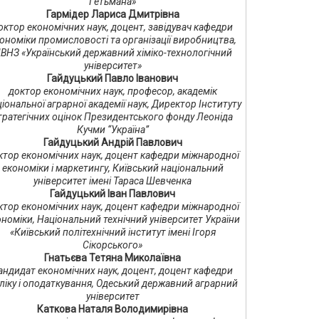
Гетьмана»
Гармідер Лариса Дмитрівна
октор економічних наук, доцент, завідувач кафедри
ономіки промисловості та організації виробництва,
ВНЗ «Український державний хіміко-технологічний
університет»
Гайдуцький Павло Іванович
доктор економічних наук, професор, академік
іональної аграрної академії наук, Директор Інституту
тратегічних оцінок Президентського фонду Леоніда
Кучми “Україна”
Гайдуцький Андрій Павлович
ктор економічних наук, доцент кафедри міжнародної
економіки і маркетингу, Київський національний
університет імені Тараса Шевченка
Гайдуцький Іван Павлович
ктор економічних наук, доцент кафедри міжнародної
номіки, Національний технічний університет України
«Київський політехнічний інститут імені Ігоря
Сікорського»
Гнатьєва Тетяна Миколаївна
андидат економічних наук, доцент, доцент кафедри
ліку і оподаткування, Одеський державний аграрний
університет
Каткова Наталя Володимирівна