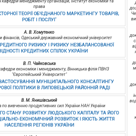
 кафедри менеджменту організацій, Інститут економіки та
права
доц
ТОРНОЇ ТЕОРІЇ ОБ’ЄДНАНОГО МАРКЕТИНГУ ТОВАРІВ,
Че
ви
РОБІТ І ПОСЛУГ
А. В. Хомутенко
док
и фінансів, Одеський державний економічний університет
с
РЕДИТНОГО РИЗИКУ І РИЗИКУ НЕЗБАЛАНСОВАНОЇ
в
ВІДНОСТІ КРЕДИТНИХ СПІЛОК УКРАЇНИ
д
В. П. Чайковська
м
т кафедри економіки і менеджменту, Вінницька філія ПВНЗ
"Європейський Університет"
 ЗАСТОСУВАННЯ МУНІЦИПАЛЬНОГО КОНСАЛТИНГУ
до
ОВОЇ ПОЛІТИКИ В ЛИПОВЕЦЬКІЙ РАЙОННІЙ РАДІ
і
В. М. Янишівський
вод
да по вивченню продуктивних сил України НАН України
ГО СТАНУ РОЗВИТКУ ЛЮДСЬКОГО КАПІТАЛУ ТА ЙОГО
ІАЛЬНО-ЕКОНОМІЧНИЙ РОЗВИТОК І ЯКІСТЬ ЖИТТЯ
НАСЕЛЕННЯ РЕГІОНІВ УКРАЇНИ