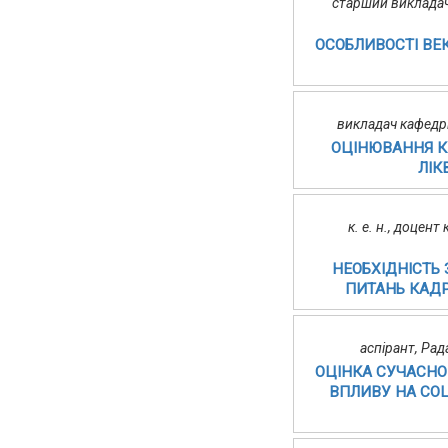
старший викладач
ОСОБЛИВОСТІ ВЕК
викладач кафедр
ОЦІНЮВАННЯ К
ЛІК
к. е. н., доцен
НЕОБХІДНІСТЬ
ПИТАНЬ КАДР
аспірант, Ра
ОЦІНКА СУЧАСНО
ВПЛИВУ НА СОЦ