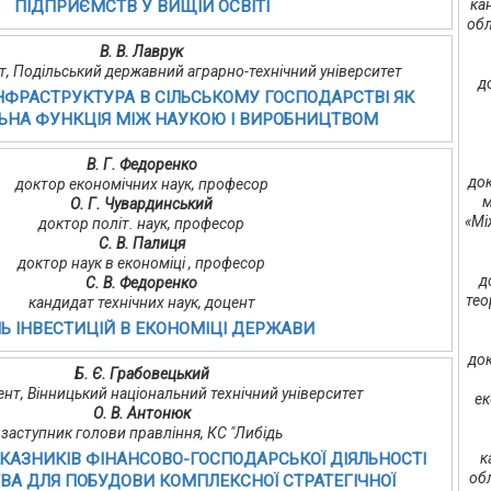
ка
ПІДПРИЄМСТВ У ВИЩІЙ ОСВІТІ
обл
В. В. Лаврук
ант, Подільський державний аграрно-технічний університет
д
НФРАСТРУКТУРА В СІЛЬСЬКОМУ ГОСПОДАРСТВІ ЯК
ЬНА ФУНКЦІЯ МІЖ НАУКОЮ І ВИРОБНИЦТВОМ
В. Г. Федоренко
док
доктор економічних наук, професор
м
О. Г. Чувардинський
«Мі
доктор політ. наук, професор
С. В. Палиця
доктор наук в економіці , професор
д
С. В. Федоренко
тео
кандидат технічних наук, доцент
Ь ІНВЕСТИЦІЙ В ЕКОНОМІЦІ ДЕРЖАВИ
док
Б. Є. Грабовецький
оцент, Вінницький національний технічний університет
ек
О. В. Антонюк
заступник голови правління, КС "Либідь
АЗНИКІВ ФІНАНСОВО-ГОСПОДАРСЬКОЇ ДІЯЛЬНОСТІ
к
об
А ДЛЯ ПОБУДОВИ КОМПЛЕКСНОЇ СТРАТЕГІЧНОЇ