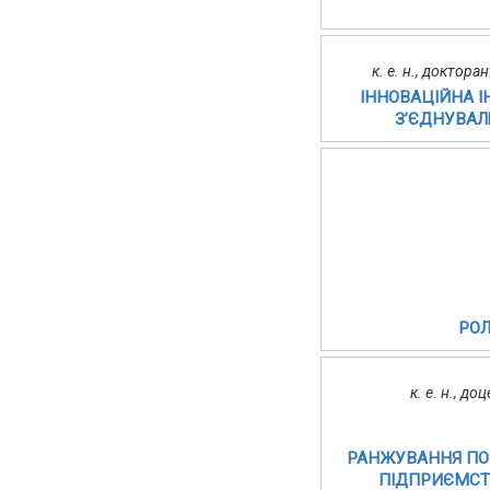
к. е. н., доктор
ІННОВАЦІЙНА І
З’ЄДНУВАЛ
РОЛ
к. е. н., д
РАНЖУВАННЯ ПОК
ПІДПРИЄМСТВ