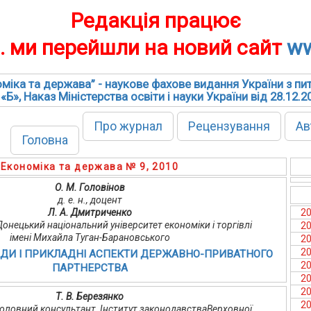
Редакція працює
р. ми перейшли на новий сайт
ww
міка та держава” - наукове фахове видання України з пи
 «Б», Наказ Міністерства освіти і науки України від 28.12.
Про журнал
Рецензування
Ав
Головна
Економіка та держава № 9, 2010
О. М. Головінов
д. е. н., доцент
Л. А. Дмитриченко
2
, Донецький національний університет економіки і торгівлі
2
імені Михайла Туган-Барановського
2
2
АДИ І ПРИКЛАДНІ АСПЕКТИ ДЕРЖАВНО-ПРИВАТНОГО
2
ПАРТНЕРСТВА
2
2
Т. В. Березянко
2
т, головний консультант, Інститут законодавстваВерховної