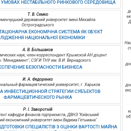
 УМОВАХ НЕСТАБІЛЬНОГО РИНКОВОГО СЕРЕДОВИЩА
д
Т. В. Семко
ек
Кременчуцький державний університет імені Михайла
Д
Остроградського
ТАЦІОНАРНА ЕКОНОМІЧНА СИСТЕМА ЯК ОБ’ЄКТ
ЛІДЖЕННЯ НАЦІОНАЛЬНОЇ ЕКОНОМІКИ
Нац
с
А. В. Большаков
ических наук, член-корреспондент Крымской АН доцент
 "Менеджмент", СЭГИ ТНУ им. В.И. Вернадского
до
ЕСПЕЧЕНИЕ БЕЗОПАСНОСТИ БИЗНЕСА
И. А. Федоренко
циональный фармацевтический университет, г. Харьков
до
еко
КА ИНВЕСТИЦИОННОЙ СТРАТЕГИИ СУБЪЕКТОВ
ФАРМАЦЕВТИЧЕСКОГО РЫНКА
Р. І. Заворотній
к
истент кафедри фінансів підприємств, ДВНЗ "Київський
об
ий економічний університет імені Вадима Гетьмана"
ДГОТОВКИ СПЕЦІАЛІСТІВ З ОЦІНКИ ВАРТОСТІ МАЙНА