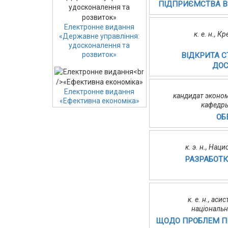
ПІДПРИЄМСТВА В
Електронне видання
к. е. н., 
«Державне управління:
удосконалення та
розвиток»
ВІДКРИТА С
ДОС
Електронне видання
кандидат эконом
«Ефективна економіка»
кафедры
ОБ
к. э. н., На
РАЗРАБОТ
к. е. н., ас
національн
ЩОДО ПРОБЛЕМ ПІ