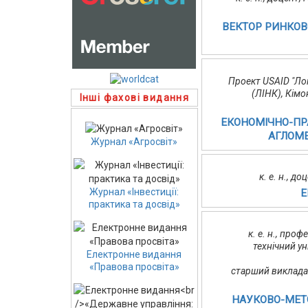
ВЕКТОР РИНКОВ
Проект USAID "Лок
(ЛІНК), Кімо
Інші фахові видання
ЕКОНОМІЧНО-ПРА
АГЛОМЕ
Журнал «Агросвіт»
к. е. н., д
Журнал «Інвестиції:
Е
практика та досвід»
к. е. н., пр
технічний ун
Електронне видання
«Правова просвіта»
старший викладач
НАУКОВО-МЕТО