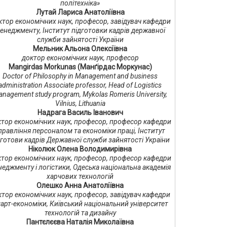
політехніка»
Лутай Лариса Анатоліївна
тор економічних наук, професор, завідувач кафедри
енеджменту, Інститут підготовки кадрів державної
служби зайнятості України
Мельник Альона Олексіївна
доктор економічних наук, професор
Mangirdas Morkunas (Манґірдас Моркунас)
Doctor of Philosophy in Management and business
administration Associate professor, Head of Logistics
nagement study program, Mykolas Romeris University,
Vilnius, Lithuania
Надрага Василь Іванович
тор економічних наук, професор, професор кафедри
правління персоналом та економіки праці, Інститут
дготови кадрів Державної служби зайнятості України
Ніколюк Олена Володимирівна
тор економічних наук, професор, професор кафедри
еджменту і логістики, Одеська національна академія
харчових технологій
Олешко Анна Анатоліївна
ктор економічних наук, професор, завідувач кафедри
арт-економіки, Київський національний університет
технологій та дизайну
Пантєлєєва Наталія Миколаївна