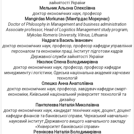
зайнятості України
Мельник Альона Олексіївна
доктор економічних наук, професор
Mangirdas Morkunas (Манґірдас Моркунас)
Doctor of Philosophy in Management and business administration
Associate professor, Head of Logistics Management study program,
Mykolas Romeris University, Vilnius, Lithuania
Надрага Василь Іванович
доктор економічних наук, професор, професор кафедри управління
персоналом та економіки праці, Інститут підготови кадрів
Державної служби зайнятості України
Ніколюк Олена Володимирівна
доктор економічних наук, професор, професор кафедри
менеджменту і логістики, Одеська національна академія харчових
технологій
Олешко Анна Анатоліївна
доктор економічних наук, професор, завідувач кафедри смарт-
економіки, Київський національний університет технологій та
дизайну
Пантєлєєва Наталія Миколаївна
доктор економічних наук, кандидат технічних наук, доцент, доцент
кафедри фінансів та банківської справи, Черкаський навчально-
науковий інститут Державного вищого навчального закладу
«Університет банківської справи»
Резнікова Наталія Володимирівна