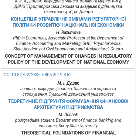
к. е. н., доцент кафедри фінансів, обліку та маркетингу,
ДВНЗ "Придніпровська державна академія будівництва
та архітектури", м. Дніпро
КОНЦЕПЦІЯ УПРАВЛІННЯ ЗМІНАМИ РЕГУЛЯТОРНОЇ
ПОЛІТИКИ РОЗВИТКУ НАЦІОНАЛЬНОЇ ЕКОНОМІКИ
H. Razumova
PhD in Economics, Associate Professor at the Department of
Finance, Accounting and Marketing, SHEI "Prydniprovska
State Academy of Civil Engineering and Architecture", Dnipro
CONCEPT OF MANAGEMENT OF CHANGES IN REGULATORY
POLICY OF THE DEVELOPMENT OF NATIONAL ECONOMY
DOI:
10.32702/2306-6806.2019.8.62
М. І. Душак
аспірант кафедри фінансів, банківської справи та
страхування, Сумський державний університет
ТЕОРЕТИЧНЕ ПІДГРУНТЯ ФОРМУВАННЯ ФІНАНСОВОЇ
АРХІТЕКТУРИ ПІДПРИЄМСТВА
M. Dushak
postgraduate student, Department of finance, banking and
insurance, Sumy State University
THEORETICAL FOUNDATIONS OF FINANCIAL