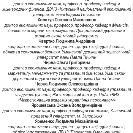
доктор економічних наук, професор, професор кафедри
міжнародних фінансів, ДВНЗ «Київський національний економічний
університет імені Вадима Гетьмана»
Халатур Світлана Миколаївна
доктор економічних наук, професор, професор кафедри фінансів,
банківської справи та страхування, Дніпровський державний
аграрно-економічний університет
Чвертко Людмила Андріївна
кандидат економічних наук, доцент, доцент кафедри фінансів,
обліку та економічної безпеки, Уманський державний педагогічний
університет імені Павла Тичини
Чирва Ольга Григорівна
доктор економічних наук, професор, професор кафедри
маркетингу, менеджменту та управління бізнесом, Уманський
державний педагогічний університет імені Павла Тичини
Чорна Людмила Олександрівна
доктор економічних наук, професор, професор кафедри управління
та адміністрування, Житомирський інститут ПрАТ «ВНЗ
«Міжрегіональна академія управління персоналом»
Ярошевська Оксана Володимирівна
доктор економічних наук, професор кафедри економіки, Класичний
приватний університет, м. Запоріжжя
Яременко Людмила Михайлівна
кандидат економічних наук, доцент, доцент кафедри фінансів,
обліку і оподаткування, ДВНЗ "Переяслав-Хмельницький