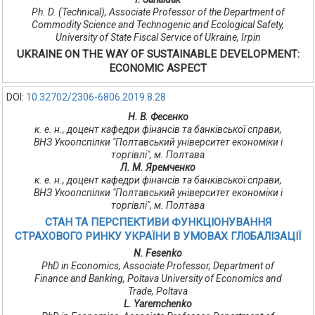
Ph. D. (Technical), Associate Professor of the Department of
Сommodity Science and Technogenic and Ecological Safety,
University of State Fiscal Service of Ukraine, Irpin
UKRAINE ON THE WAY OF SUSTAINABLE DEVELOPMENT:
ЕCONOMIC ASPECT
DOI:
10.32702/2306-6806.2019.8.28
Н. В. Фесенко
к. е. н., доцент кафедри фінансів та банківської справи,
ВНЗ Укоопспілки "Полтавський університет економіки і
торгівлі", м. Полтава
Л. М. Яремченко
к. е. н., доцент кафедри фінансів та банківської справи,
ВНЗ Укоопспілки "Полтавський університет економіки і
торгівлі", м. Полтава
СТАН ТА ПЕРСПЕКТИВИ ФУНКЦІОНУВАННЯ
СТРАХОВОГО РИНКУ УКРАЇНИ В УМОВАХ ГЛОБАЛІЗАЦІЇ
N. Fesenko
PhD in Economics, Associate Professor, Department of
Finance and Banking, Poltava University of Economics and
Trade, Poltava
L. Yaremchenko