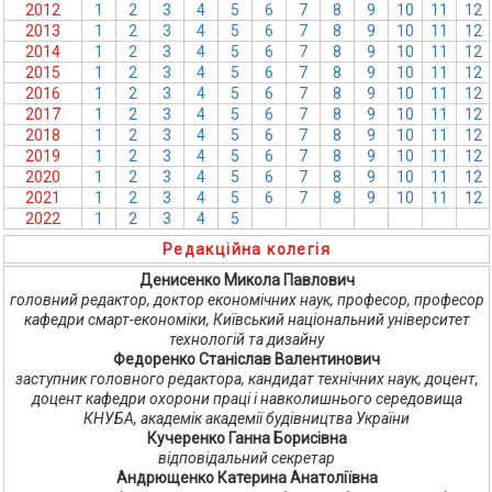
2012
1
2
3
4
5
6
7
8
9
10
11
12
2013
1
2
3
4
5
6
7
8
9
10
11
12
2014
1
2
3
4
5
6
7
8
9
10
11
12
2015
1
2
3
4
5
6
7
8
9
10
11
12
2016
1
2
3
4
5
6
7
8
9
10
11
12
2017
1
2
3
4
5
6
7
8
9
10
11
12
2018
1
2
3
4
5
6
7
8
9
10
11
12
2019
1
2
3
4
5
6
7
8
9
10
11
12
2020
1
2
3
4
5
6
7
8
9
10
11
12
2021
1
2
3
4
5
6
7
8
9
10
11
12
2022
1
2
3
4
5
6
7
8
9
10
11
12
Редакційна колегія
Денисенко Микола Павлович
головний редактор, доктор економічних наук, професор, професор
кафедри смарт-економіки, Київський національний університет
технологій та дизайну
Федоренко Станіслав Валентинович
заступник головного редактора, кандидат технічних наук, доцент,
доцент кафедри охорони праці і навколишнього середовища
КНУБА, академік академії будівництва України
Кучеренко Ганна Борисівна
відповідальний секретар
Андрющенко Катерина Анатоліївна