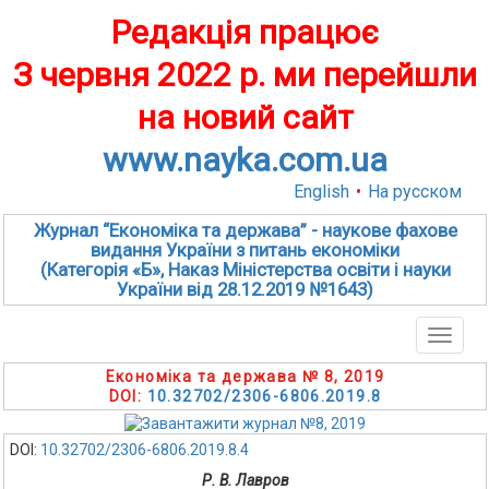
Редакція працює
З червня 2022 р. ми перейшли
на новий сайт
www.nayka.com.ua
English
•
На русском
Журнал “Економіка та держава” - наукове фахове
видання України з питань економіки
(Категорія «Б», Наказ Міністерства освіти і науки
України від 28.12.2019 №1643)
Toggle
naviga
Економіка та держава № 8, 2019
DOI:
10.32702/2306-6806.2019.8
DOI:
10.32702/2306-6806.2019.8.4
Р. В. Лавров