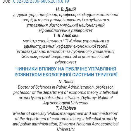
DOI:
10.32702/2306-6806.2019.8.19
Н. В. Дацій
д. держ. упр., професор, професор кафедри економічної
теорії, інтелектуальної власності та публічного
управління, Житомирський національний
агроекологічний університет
Т. В. Аляб'єва
магістр спеціальності "Публічне управління та
адміністрування" кафедри економічної теорії,
інтелектуальної власності та публічного управління,
Житомирський національний агроекологічний
університет
ЧИННИКИ ВПЛИВУ НА ПУБЛІЧНЕ УПРАВЛІННЯ
РОЗВИТКОМ ЕКОЛОГІЧНОЇ СИСТЕМИ ТЕРИТОРІЇ
N. Datsii
Doctor of Sciences in Public Administration, professor,
professor of the department of economic theory, intellectual
property and public administration, Zhytomyr National
Agroecological University
T. Aliabieva
Master of specialty "Public management and аdministration"
of the department of economic theory, intellectual property
and public administration, Zhytomyr National Agroecological
University