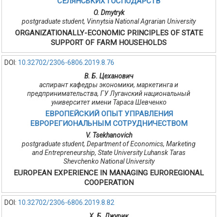
СЕЛЯНСЬКИХ ГОСПОДАРСТВ
O. Dmytryk
postgraduate student, Vinnytsia National Agrarian University
ORGANIZATIONALLY-ECONOMIC PRINCIPLES OF STATE
SUPPORT OF FARM HOUSEHOLDS
DOI:
10.32702/2306-6806.2019.8.76
В. Б. Цеханович
аспирант кафедры экономики, маркетинга и
предпринимательства, ГУ Луганский национальный
университет имени Тараса Шевченко
ЕВРОПЕЙСКИЙ ОПЫТ УПРАВЛЕНИЯ
ЕВРОРЕГИОНАЛЬНЫМ СОТРУДНИЧЕСТВОМ
V. Tsekhanovich
postgraduate student, Department of Economics, Marketing
and Entrepreneurship, State University Luhansk Taras
Shevchenko National University
EUROPEAN EXPERIENCE IN MANAGING EUROREGIONAL
COOPERATION
DOI:
10.32702/2306-6806.2019.8.82
Х. Б. Джурик