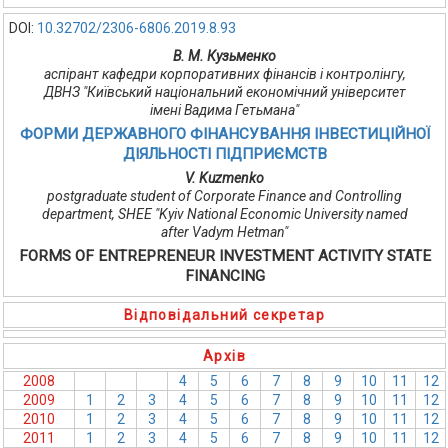
DOI:
10.32702/2306-6806.2019.8.93
В. М. Кузьменко
аспірант кафедри корпоративних фінансів і контролінгу,
ДВНЗ "Київський національний економічний університет
імені Вадима Гетьмана"
ФОРМИ ДЕРЖАВНОГО ФІНАНСУВАННЯ ІНВЕСТИЦІЙНОЇ
ДІЯЛЬНОСТІ ПІДПРИЄМСТВ
V. Kuzmenko
postgraduate student of Corporate Finance and Controlling
department, SHEE "Kyiv National Economic University named
after Vadym Hetman"
FORMS OF ENTREPRENEUR INVESTMENT ACTIVITY STATE
FINANCING
Відповідальний секретар
Архів
2008
1
2
3
4
5
6
7
8
9
10
11
12
2009
1
2
3
4
5
6
7
8
9
10
11
12
2010
1
2
3
4
5
6
7
8
9
10
11
12
2011
1
2
3
4
5
6
7
8
9
10
11
12