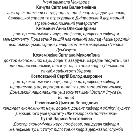
імені адмірала Макарова
Качула Світлана Валентинівна
доктор економічних наук, доцент, професор кафедри фінансів,
банківської справи та страхування, Дніпровський державний
аграрно-економічний університет
Князевич Анна Олександрівна
доктор економічних наук, професор, професор кафедри
менеджменту, Приватний вищій навчальний заклад «Міжнародний
економіко-гуманітарний університет імені академіка Степана
Дем’ячука»
Кожем’якіна Світлана Миколаївна
доктор економічних наук, доцент, завідувач кафедри теоретичної і
прикладної економіки, Інститут підготовки кадрів Державної
служби зайнятості України
Козловський Сергій Володимирович
доктор економічних наук, професор, професор кафедри
підприємництва, корпоративної та просторової економіки,
Донецький національний університет імені Василя Стуса (м.
Вінниця)
Лозинський Дмитро Леонідович
кандидат економічних наук, доцент, доцент кафедри обліку і аудиту
Державного університету «Житомирська політехніка»
Лутай Лариса Анатоліївна
Доктор економічних наук, професор, завідувач кафедри
менеджменту, Інститут підготовки кадрів державної служби