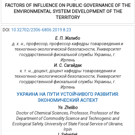
FACTORS OF INFLUENCE ON PUBLIC GOVERNANCE OF THE
ENVIRONMENTAL SYSTEM DEVELOPMENT OF THE
TERRITORY
DOI:
10.32702/2306-6806.2019.8.23
Е. П. Желибо
д. х. н., профессор, профессор кафедры товароведения и
техногенно-экологической безопасности, Университет
государственной фискальной службы Украины, г.
Ирпень
И. С. Сагайдак
к. т. н., доцент, доцент кафедры товароведения и
техногенно-экологической безопасности, Университет
государственной фискальной службы Украины, г.
Ирпень
УКРАИНА НА ПУТИ УСТОЙЧИВОГО РАЗВИТИЯ:
ЭКОНОМИЧЕСКИЙ АСПЕКТ
Ye. Zhelibo
Doctor of Chemical Sciences, Professor, Professor of the
Department of Сommodity Science and Technogenic and
Ecological Safety, University of State Fiscal Service of Ukraine,
Irpin
I. Sahaidak