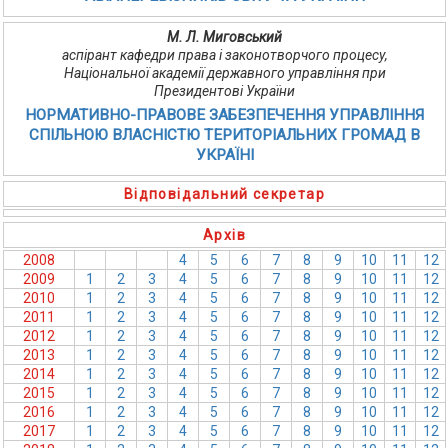
М. Л. Миговський
аспірант кафедри права і законотворчого процесу,
Національної академії державного управління при
Президентові України
НОРМАТИВНО-ПРАВОВЕ ЗАБЕЗПЕЧЕННЯ УПРАВЛІННЯ
СПІЛЬНОЮ ВЛАСНІСТЮ ТЕРИТОРІАЛЬНИХ ГРОМАД В
УКРАЇНІ
Відповідальний секретар
Архів
2008
1
2
3
4
5
6
7
8
9
10
11
12
2009
1
2
3
4
5
6
7
8
9
10
11
12
2010
1
2
3
4
5
6
7
8
9
10
11
12
2011
1
2
3
4
5
6
7
8
9
10
11
12
2012
1
2
3
4
5
6
7
8
9
10
11
12
2013
1
2
3
4
5
6
7
8
9
10
11
12
2014
1
2
3
4
5
6
7
8
9
10
11
12
2015
1
2
3
4
5
6
7
8
9
10
11
12
2016
1
2
3
4
5
6
7
8
9
10
11
12
2017
1
2
3
4
5
6
7
8
9
10
11
12