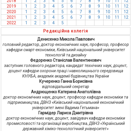
2018
1
2
3
4
5
6
7
8
9
10
11
12
2019
1
2
3
4
5
6
7
8
9
10
11
12
2020
1
2
3
4
5
6
7
8
9
10
11
12
2021
1
2
3
4
5
6
7
8
9
10
11
12
2022
1
2
3
4
5
6
7
8
9
10
11
12
Редакційна колегія
Денисенко Микола Павлович
головний редактор, доктор економічних наук, професор, професор
кафедри смарт-економіки, Київський національний університет
технологій та дизайну
Федоренко Станіслав Валентинович
заступник головного редактора, кандидат технічних наук, доцент,
доцент кафедри охорони праці і навколишнього середовища
КНУБА, академік академії будівництва України
Кучеренко Ганна Борисівна
відповідальний секретар
Андрющенко Катерина Анатоліївна
доктор економічних наук, доцент, професор кафедри економіки та
підприємництва, ДВНЗ «Київський національний економічний
університет імені Вадима Гетьмана»
Гармідер Лариса Дмитрівна
доктор економічних наук, доцент, завідувач кафедри економіки
промисловості та організації виробництва, ДВНЗ «Український
державний хіміко-технологічний університет»