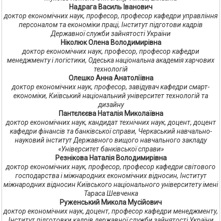
Надрага Василь Іванович
доктор економічних наук, професор, професор кафедри управління
персоналом та економіки праці, Інститут підготови кадрів
Державної служби зайнятості України
Ніколюк Олена Володимирівна
доктор економічних наук, професор, професор кафедри
менеджменту і логістики, Одеська національна академія харчових
технологій
Олешко Анна Анатоліївна
доктор економічних наук, професор, завідувач кафедри смарт-
економіки, Київський національний університет технологій та
дизайну
Пантєлєєва Наталія Миколаївна
доктор економічних наук, кандидат технічних наук, доцент, доцент
кафедри фінансів та банківської справи, Черкаський навчально-
науковий інститут Державного вищого навчального закладу
«Університет банківської справи»
Резнікова Наталія Володимирівна
доктор економічних наук, професор, професор кафедри світового
господарства і міжнародних економічних відносин, Інститут
міжнародних відносин Київського національного університету імені
Тараса Шевченка
Руженський Микола Мусійович
доктор економічних наук, доцент, професор кафедри менеджменту,
Інститут підготовки кадрів державної служби зайнятості України