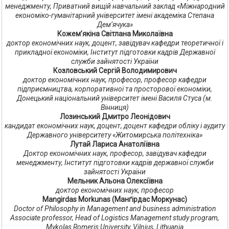
менеджменту, Приватний вищій навчальний заклад «Міжнародний
економіко-гуманітарний університет імені академіка Степана
Дем’ячука»
Кожем’якіна Світлана Миколаївна
доктор економічних наук, доцент, завідувач кафедри теоретичної і
прикладної економіки, Інститут підготовки кадрів Державної
служби зайнятості України
Козловський Сергій Володимирович
доктор економічних наук, професор, професор кафедри
підприємництва, корпоративної та просторової економіки,
Донецький національний університет імені Василя Стуса (м.
Вінниця)
Лозинський Дмитро Леонідович
кандидат економічних наук, доцент, доцент кафедри обліку і аудиту
Державного університету «Житомирська політехніка»
Лутай Лариса Анатоліївна
Доктор економічних наук, професор, завідувач кафедри
менеджменту, Інститут підготовки кадрів державної служби
зайнятості України
Мельник Альона Олексіївна
доктор економічних наук, професор
Mangirdas Morkunas (Манґірдас Моркунас)
Doctor of Philosophy in Management and business administration
Associate professor, Head of Logistics Management study program,
Mykolas Romeris University, Vilnius, Lithuania