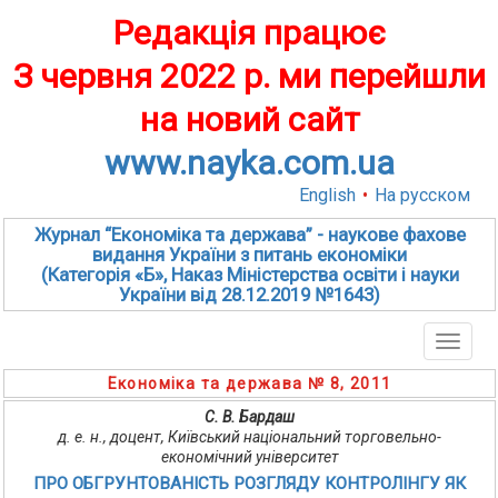
Редакція працює
З червня 2022 р. ми перейшли
на новий сайт
www.nayka.com.ua
English
•
На русском
Журнал “Економіка та держава” - наукове фахове
видання України з питань економіки
(Категорія «Б», Наказ Міністерства освіти і науки
України від 28.12.2019 №1643)
Toggle
naviga
Економіка та держава № 8, 2011
С. В. Бардаш
д. е. н., доцент, Київський національний торговельно-
економічний університет
ПРО ОБГРУНТОВАНІСТЬ РОЗГЛЯДУ КОНТРОЛІНГУ ЯК