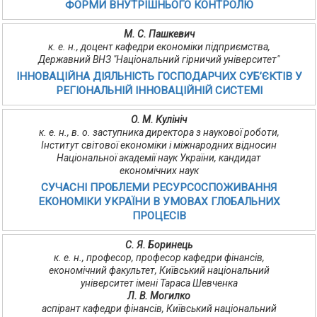
ФОРМИ ВНУТРІШНЬОГО КОНТРОЛЮ
М. С. Пашкевич
к. е. н., доцент кафедри економіки підприємства,
Державний ВНЗ "Національний гірничий університет"
ІННОВАЦІЙНА ДІЯЛЬНІСТЬ ГОСПОДАРЧИХ СУБ’ЄКТІВ У
РЕГІОНАЛЬНІЙ ІННОВАЦІЙНІЙ СИСТЕМІ
О. М. Кулініч
к. е. н., в. о. заступника директора з наукової роботи,
Інститут світової економіки і міжнародних відносин
Національної академії наук України, кандидат
економічних наук
СУЧАСНІ ПРОБЛЕМИ РЕСУРСОСПОЖИВАННЯ
ЕКОНОМІКИ УКРАЇНИ В УМОВАХ ГЛОБАЛЬНИХ
ПРОЦЕСІВ
С. Я. Боринець
к. е. н., професор, професор кафедри фінансів,
економічний факультет, Київський національний
університет імені Тараса Шевченка
Л. В. Могилко
аспірант кафедри фінансів, Київський національний