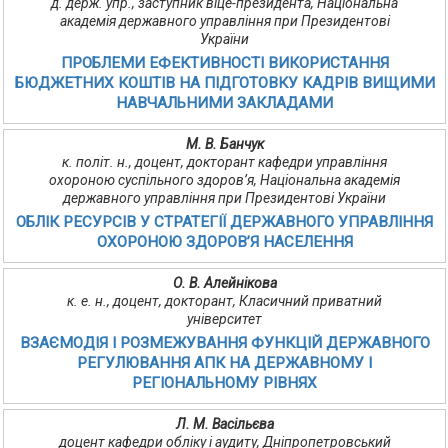
д. держ. упр., заступник віце-президента, Національна
академія державного управління при Президентові
України
ПРОБЛЕМИ ЕФЕКТИВНОСТІ ВИКОРИСТАННЯ
БЮДЖЕТНИХ КОШТІВ НА ПІДГОТОВКУ КАДРІВ ВИЩИМИ
НАВЧАЛЬНИМИ ЗАКЛАДАМИ
М. В. Банчук
к. політ. н., доцент, докторант кафедри управління
охороною суспільного здоров’я, Національна академія
державного управління при Президентові України
ОБЛІК РЕСУРСІВ У СТРАТЕГІЇ ДЕРЖАВНОГО УПРАВЛІННЯ
ОХОРОНОЮ ЗДОРОВ’Я НАСЕЛЕННЯ
О. В. Алейнікова
к. е. н., доцент, докторант, Класичний приватний
університет
ВЗАЄМОДІЯ І РОЗМЕЖУВАННЯ ФУНКЦІЙ ДЕРЖАВНОГО
РЕГУЛЮВАННЯ АПК НА ДЕРЖАВНОМУ І
РЕГІОНАЛЬНОМУ РІВНЯХ
Л. М. Васільєва
доцент кафедри обліку і аудиту, Дніпропетровський