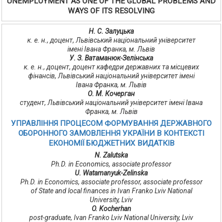
UNEMPLOYMENT AS ONE OF THE GLOBAL PROBLEMS AND
WAYS OF ITS RESOLVING
Н. С. Залуцька
к. е. н., доцент, Львівський національний університет
імені Івана Франка, м. Львів
У. З. Ватаманюк-Зелінська
к. е. н., доцент, доцент кафедри державних та місцевих
фінансів, Львівський національний університет імені
Івана Франка, м. Львів
О. М. Кочерган
студент, Львівський національний університет імені Івана
Франка, м. Львів
УПРАВЛІННЯ ПРОЦЕСОМ ФОРМУВАННЯ ДЕРЖАВНОГО
ОБОРОННОГО ЗАМОВЛЕННЯ УКРАЇНИ В КОНТЕКСТІ
ЕКОНОМІЇ БЮДЖЕТНИХ ВИДАТКІВ
N. Zalutska
Ph.D. in Economics, associate professor
U. Watamanyuk-Zelinska
Ph.D. in Economics, associate professor, associate professor
of State and local finances in Ivan Franko Lviv National
University, Lviv
O. Kocherhan
рost-graduate, Ivan Franko Lviv National University, Lviv