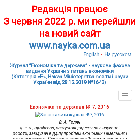
Редакція працює
З червня 2022 р. ми перейшли
на новий сайт
www.nayka.com.ua
English
•
На русском
Журнал “Економіка та держава” - наукове фахове
видання України з питань економіки
(Категорія «Б», Наказ Міністерства освіти і науки
України від 28.12.2019 №1643)
Toggle
naviga
Економіка та держава № 7, 2016
В. А. Голян
д. е. н., професор, заступник директора з наукової
роботи, завідувач відділу проблем економіки земельних і