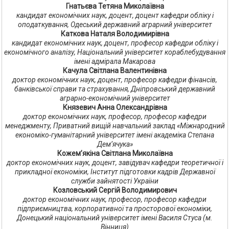
Гнатьєва Тетяна Миколаївна
кандидат економічних наук, доцент, доцент кафедри обліку і
оподаткування, Одеський державний аграрний університет
Каткова Наталя Володимирівна
кандидат економічних наук, доцент, професор кафедри обліку і
економічного аналізу, Національний університет кораблебудування
імені адмірала Макарова
Качула Світлана Валентинівна
доктор економічних наук, доцент, професор кафедри фінансів,
банківської справи та страхування, Дніпровський державний
аграрно-економічний університет
Князевич Анна Олександрівна
доктор економічних наук, професор, професор кафедри
менеджменту, Приватний вищій навчальний заклад «Міжнародний
економіко-гуманітарний університет імені академіка Степана
Дем’ячука»
Кожем’якіна Світлана Миколаївна
доктор економічних наук, доцент, завідувач кафедри теоретичної і
прикладної економіки, Інститут підготовки кадрів Державної
служби зайнятості України
Козловський Сергій Володимирович
доктор економічних наук, професор, професор кафедри
підприємництва, корпоративної та просторової економіки,
Донецький національний університет імені Василя Стуса (м.
Вінниця)