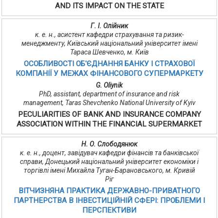
AND ITS IMPACT ON THE STATE
Г. І. Олійник
к. е. н., асистент кафедри страхування та ризик-
менеджменту, Київський національний університет імені
Тараса Шевченко, м. Київ
ОСОБЛИВОСТІ ОБ'ЄДНАННЯ БАНКУ І СТРАХОВОЇ
КОМПАНІЇ У МЕЖАХ ФІНАНСОВОГО СУПЕРМАРКЕТУ
G. Oliynik
PhD, assistant, department of insurance and risk
management, Taras Shevchenko National University of Kyiv
PECULIARITIES OF BANK AND INSURANCE COMPANY
ASSOCIATION WITHIN THE FINANCIAL SUPERMARKET
Н. О. Слободянюк
к. е. н., доцент, завідувач кафедри фінансів та банківської
справи, Донецький національний університет економіки і
торгівлі імені Михайла Туган-Барановського, м. Кривій
Ріг
ВІТЧИЗНЯНА ПРАКТИКА ДЕРЖАВНО-ПРИВАТНОГО
ПАРТНЕРСТВА В ІНВЕСТИЦІЙНІЙ СФЕРІ: ПРОБЛЕМИ І
ПЕРСПЕКТИВИ