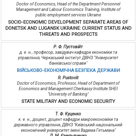
Doctor of Economics, Head of the Department Personnel
Management and Labour Economics Training, Institute of
public employment services Ukraine
SOCIO-ECONOMIC DEVELOPMENT SEPARATE AREAS OF
DONETSK AND LUGANSK UKRAINE: CURRENT STATUS AND
THREATS AND PROSPECTS
Р. Ф. Пустовійт
д. е. н., професор, завідувач кафедри економіки та
управління, Черкаський інститут ДВНЗ "Університет
банківської справи"
ВІЙСЬКОВО-ЕКОНОМІЧНА БЕЗПЕКА ДЕРЖАВИ
R. Pustoviit
Doctor of Economics, Professor, Head of Department of
Economics and Management Cherkassy Institute SHEI
"University of Banking"
STATE MILITARY AND ECONOMIC SECURITY
Т. Ф. Куценко
к. е. н., доцент, доцент кафедри макроекономіки та
державного управління, ДВНЗ "Київський національний
економічний університет імені Вадима Гетьмана"
Л. М. Ємельяненко