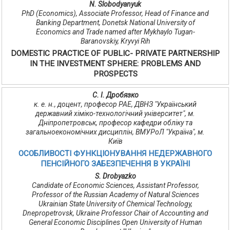
N. Slobodyanyuk
PhD (Economics), Associate Professor, Head of Finance and
Banking Department, Donetsk National University of
Economics and Trade named after Mykhaylo Tugan-
Baranovskiy, Kryvyi Rih
DOMESTIC PRACTICE OF PUBLIC- PRIVATE PARTNERSHIP
IN THE INVESTMENT SPHERE: PROBLEMS AND
PROSPECTS
С. І. Дробязко
к. е. н., доцент, професор РАЕ, ДВНЗ "Український
державний хіміко-технологічний університет", м.
Дніпропетровськ, професор кафедри обліку та
загальноекономічних дисциплін, ВМУРоЛ "Україна", м.
Київ
ОСОБЛИВОСТІ ФУНКЦІОНУВАННЯ НЕДЕРЖАВНОГО
ПЕНСІЙНОГО ЗАБЕЗПЕЧЕННЯ В УКРАЇНІ
S. Drobyazko
Candidate of Economic Sciences, Assistant Professor,
Professor of the Russian Academy of Natural Sciences
Ukrainian State University of Chemical Technology,
Dnepropetrovsk, Ukraine Professor Chair of Accounting and
General Economic Disciplines Open University of Human