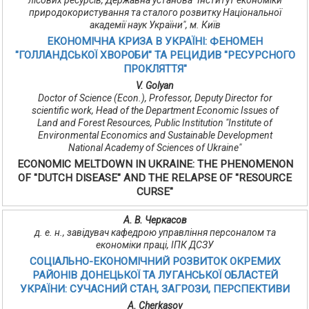
лісових ресурсів, Державна установа "Інститут економіки
природокористування та сталого розвитку Національної
академії наук України", м. Київ
ЕКОНОМІЧНА КРИЗА В УКРАЇНІ: ФЕНОМЕН
"ГОЛЛАНДСЬКОЇ ХВОРОБИ" ТА РЕЦИДИВ "РЕСУРСНОГО
ПРОКЛЯТТЯ"
V. Golyan
Doctor of Science (Econ.), Professor, Deputy Director for
scientific work, Head of the Department Economic Issues of
Land and Forest Resources, Public Institution "Institute of
Environmental Economics and Sustainable Development
National Academy of Sciences of Ukraine"
ECONOMIC MELTDOWN IN UKRAINE: THE PHENOMENON
OF "DUTCH DISEASE" AND THE RELAPSE OF "RESOURCE
CURSE"
А. В. Черкасов
д. е. н., завідувач кафедрою управління персоналом та
економіки праці, ІПК ДСЗУ
СОЦІАЛЬНО-ЕКОНОМІЧНИЙ РОЗВИТОК ОКРЕМИХ
РАЙОНІВ ДОНЕЦЬКОЇ ТА ЛУГАНСЬКОЇ ОБЛАСТЕЙ
УКРАЇНИ: СУЧАСНИЙ СТАН, ЗАГРОЗИ, ПЕРСПЕКТИВИ
A. Cherkasov