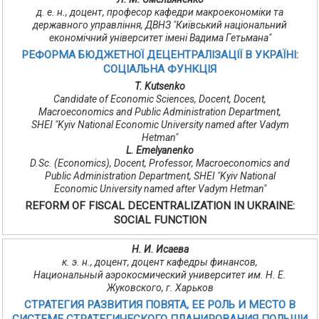
д. е. н., доцент, професор кафедри макроекономіки та
державного управління, ДВНЗ "Київський національний
економічний університет імені Вадима Гетьмана"
РЕФОРМА БЮДЖЕТНОЇ ДЕЦЕНТРАЛІЗАЦІЇ В УКРАЇНІ:
СОЦІАЛЬНА ФУНКЦІЯ
T. Kutsenko
Candidate of Economic Sciences, Docent, Docent,
Macroeconomics and Public Administration Department,
SHEI "Kyiv National Economic University named after Vadym
Hetman"
L. Emelyanenko
D.Sc. (Economics), Docent, Professor, Macroeconomics and
Public Administration Department, SHEI "Kyiv National
Economic University named after Vadym Hetman"
REFORM OF FISCAL DECENTRALIZATION IN UKRAINE:
SOCIAL FUNCTION
Н. И. Исаева
к. э. н., доцент, доцент кафедры финансов,
Национальный аэрокосмический университет им. Н. Е.
Жуковского, г. Харьков
СТРАТЕГИЯ РАЗВИТИЯ ПОВЯТА, ЕЕ РОЛЬ И МЕСТО В