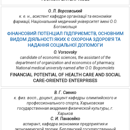
О. Л. Ворсовський
к. е. н., асистент кафедри організації та економіки
фармації, Національний медичний університет імені О.О.
Богомольця
ФІНАНСОВИЙ ПОТЕНЦІАЛ ПІДПРИЄМСТВ, ОСНОВНИМ
ВИДОМ ДІЯЛЬНОСТІ ЯКИХ Є ОХОРОНА ЗДОРОВ'Я ТА
НАДАННЯ СОЦІАЛЬНОЇ ДОПОМОГИ
O. Vorsovsky
candidate of economic sciences, the assistant of the
department of organization and economics of pharmacy,
National medical university named after O.O. Bogomolеts
FINANCIAL POTENTIAL OF HEALTH CARE AND SOCIAL
CARE-ORIENTED ENTERPRISES
В. Г. Саенко
к. физ. восп., доцент, доцент кафедры олимпийского и
профессионального спорта, Харьковская
государственная академия физической культуры, г.
Харьков
С. И. Панасейко
аспирант, кафедра экономики предприятия и
экономической теории, Бердянский государственный