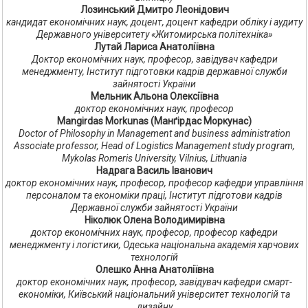
Лозинський Дмитро Леонідович
кандидат економічних наук, доцент, доцент кафедри обліку і аудиту
Державного університету «Житомирська політехніка»
Лутай Лариса Анатоліївна
Доктор економічних наук, професор, завідувач кафедри
менеджменту, Інститут підготовки кадрів державної служби
зайнятості України
Мельник Альона Олексіївна
доктор економічних наук, професор
Mangirdas Morkunas (Манґірдас Моркунас)
Doctor of Philosophy in Management and business administration
Associate professor, Head of Logistics Management study program,
Mykolas Romeris University, Vilnius, Lithuania
Надрага Василь Іванович
доктор економічних наук, професор, професор кафедри управління
персоналом та економіки праці, Інститут підготови кадрів
Державної служби зайнятості України
Ніколюк Олена Володимирівна
доктор економічних наук, професор, професор кафедри
менеджменту і логістики, Одеська національна академія харчових
технологій
Олешко Анна Анатоліївна
доктор економічних наук, професор, завідувач кафедри смарт-
економіки, Київський національний університет технологій та
дизайну