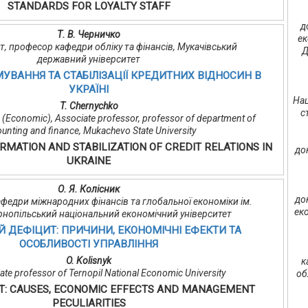
STANDARDS FOR LOYALTY STAFF
д
Т. В. Черничко
ек
ент, професор кафедри обліку та фінансів, Мукачівський
Д
державний університет
ВАННЯ ТА СТАБІЛІЗАЦІЇ КРЕДИТНИХ ВІДНОСИН В
УКРАЇНІ
Нац
T. Chernychko
с
 (Economic), Associate professor, professor of department of
unting and finance, Mukachevo State University
RMATION AND STABILIZATION OF CREDIT RELATIONS IN
до
UKRAINE
О. Я. Колісник
до
 кафедри міжнародних фінансів та глобальної економіки ім.
еко
Тернопільський національний економічний університет
ДЕФІЦИТ: ПРИЧИНИ, ЕКОНОМІЧНІ ЕФЕКТИ ТА
ОСОБЛИВОСТІ УПРАВЛІННЯ
O. Kolisnyk
к
ate professor of Ternopil National Economic University
об
IT: CAUSES, ECONOMIC EFFECTS AND MANAGEMENT
PECULIARITIES