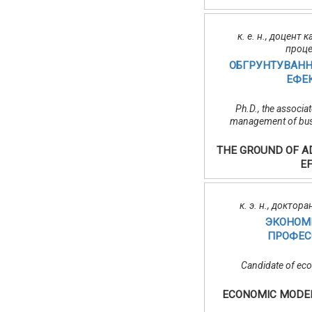
к. е. н., доцент
проце
ОБГРУНТУВАНН
ЕФЕК
Ph.D., the associ
management of busi
THE GROUND OF AD
EF
к. э. н., докт
ЭКОНОМ
ПРОФЕС
Candidate of eco
ECONOMIC MODEL