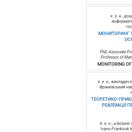
к. э. н., 
информати
го
МОНИТОРИНГ 
ОС
PhD, Associate Pr
Professor of Manag
MONITORING OF
к. е. н., виклада
Франківський на
ТЕОРЕТИКО-ПРИК
РЕАЛІЗАЦІЇ 
k. e. n., a lectur
Ivano-Frankivsk tr