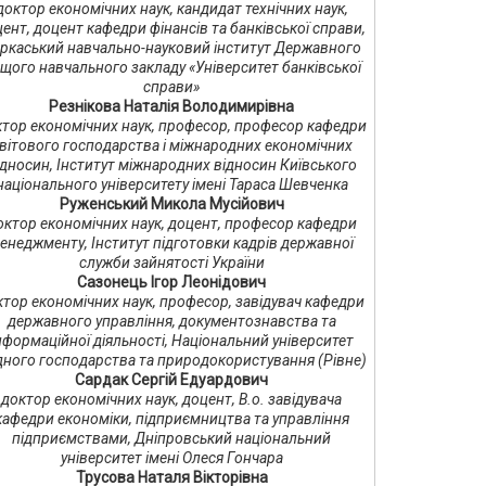
доктор економічних наук, кандидат технічних наук,
ент, доцент кафедри фінансів та банківської справи,
ркаський навчально-науковий інститут Державного
щого навчального закладу «Університет банківської
справи»
Резнікова Наталія Володимирівна
тор економічних наук, професор, професор кафедри
вітового господарства і міжнародних економічних
ідносин, Інститут міжнародних відносин Київського
національного університету імені Тараса Шевченка
Руженський Микола Мусійович
октор економічних наук, доцент, професор кафедри
енеджменту, Інститут підготовки кадрів державної
служби зайнятості України
Сазонець Ігор Леонідович
ктор економічних наук, професор, завідувач кафедри
державного управління, документознавства та
нформаційної діяльності, Національний університет
ного господарства та природокористування (Рівне)
Сардак Сергій Едуардович
доктор економічних наук, доцент, В.о. завідувача
кафедри економіки, підприємництва та управління
підприємствами, Дніпровський національний
університет імені Олеся Гончара
Трусова Наталя Вікторівна