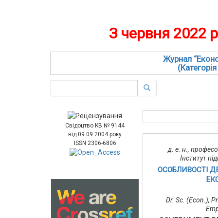
З червня 2022 
Журнал “Еконо
(Категорія
Свідоцтво КВ № 9144
від 09.09.2004 року
ISSN 2306-6806
д. е. н., профе
Інститут пі
ОСОБЛИВОСТІ Д
ЕК
Dr. Sc. (Econ.), P
Empl