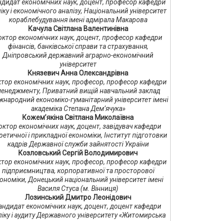
ндидат економічних наук, доцент, професор кафедри
іку і економічного аналізу, Національний університет
кораблебудування імені адмірала Макарова
Качула Світлана Валентинівна
октор економічних наук, доцент, професор кафедри
фінансів, банківської справи та страхування,
Дніпровський державний аграрно-економічний
університет
Князевич Анна Олександрівна
тор економічних наук, професор, професор кафедри
енеджменту, Приватний вищій навчальний заклад
жнародний економіко-гуманітарний університет імені
академіка Степана Дем’ячука»
Кожем’якіна Світлана Миколаївна
октор економічних наук, доцент, завідувач кафедри
ретичної і прикладної економіки, Інститут підготовки
кадрів Державної служби зайнятості України
Козловський Сергій Володимирович
тор економічних наук, професор, професор кафедри
підприємництва, корпоративної та просторової
ономіки, Донецький національний університет імені
Василя Стуса (м. Вінниця)
Лозинський Дмитро Леонідович
андидат економічних наук, доцент, доцент кафедри
ліку і аудиту Державного університету «Житомирська