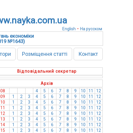
w.nayka.com.ua
English
•
На русском
тань економіки
2019 №1643)
тори
Розміщення статті
Контакт
Відповідальний секретар
Архів
008
1
2
3
4
5
6
7
8
9
10
11
12
009
1
2
3
4
5
6
7
8
9
10
11
12
010
1
2
3
4
5
6
7
8
9
10
11
12
011
1
2
3
4
5
6
7
8
9
10
11
12
012
1
2
3
4
5
6
7
8
9
10
11
12
013
1
2
3
4
5
6
7
8
9
10
11
12
014
1
2
3
4
5
6
7
8
9
10
11
12
015
1
2
3
4
5
6
7
8
9
10
11
12