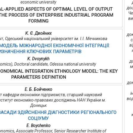
economic university
доц
L-APPLIED ASPECTS OF OPTIMAL LEVEL OF OUTPUT
Че
 THE PROCESS OF ENTERPRISE INDUSTRIAL PROGRAM
ви
FORMING
К. Є. Двойних
док
ант, Одеський національний університет ім. І.І. Мечникова
с
в
МОДЕЛЬ МІЖНАРОДНОЇ ЕКОНОМІЧНОЇ ІНТЕГРАЦІЇ:
ИЗНАЧЕННЯ КЛЮЧОВИХ ПАРАМЕТРІВ
K. Dvoynykh
д
mics), Doctoral candidate, Odessa national university
м
CONOMICAL INTEGRATION ETHNOLOGY MODEL: THE KEY
PARAMETERS DEFINITION
до
Е. Б. Бойченко
і
цент кафедри економіки підприємств, старший науковий
вод
Інститут економіко-правових досліджень НАН України м.
Донецьк
ЗАСАДИ ЗДІЙСНЕННЯ ДІАГНОСТИКИ РЕГІОНАЛЬНОГО
СОЦІУМУ
E. Boychenko
nomics, Associate Professor, Senior Researcher Institute of