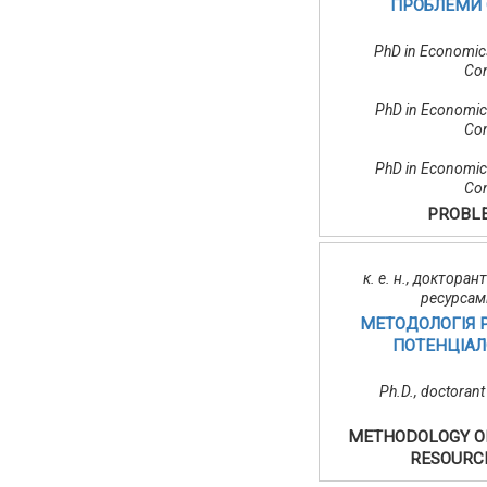
ПРОБЛЕМИ О
PhD in Economics
Con
PhD in Economics
Con
PhD in Economics
Con
PROBLE
к. е. н., доктора
ресурсам
МЕТОДОЛОГІЯ 
ПОТЕНЦІАЛ
Ph.D., doctoran
METHODOLOGY OF
RESOURCE