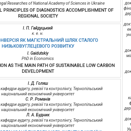
док
gal Researches of National Academy of Sciences in Ukraine
фін
 PRINCIPLES OF DIAGNOSTICS ACCOMPLISHMENT OF
де
REGIONAL SOCIETY
док
І. П. Гайдуцький
е
к. е. н.
ун
НВЕРСІЯ ЯК МАГІСТРАЛЬНИЙ ШЛЯХ СТАЛОГО
НИЗЬКОВУГЛЕЦЕВОГО РОЗВИТКУ
док
I. Gaidutskiy
мі
PhD in Economics
ON AS THE MAIN PATH OF SUSTAINABLE LOW CARBON
DEVELOPMENT
док
І. Д. Голяш
нт кафедри аудиту, ревізії та контролінгу, Тернопільський
національний економічний університет
к
С. Р. Романів
нт кафедри аудиту, ревізії та контролінгу, Тернопільський
дер
національний економічний університет
Л. А. Будник
док
нт кафедри аудиту, ревізії та контролінгу, Тернопільський
національний економічний університет
Ум