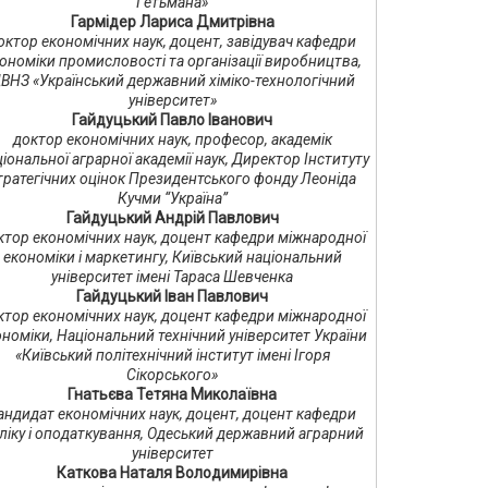
Гетьмана»
Гармідер Лариса Дмитрівна
октор економічних наук, доцент, завідувач кафедри
ономіки промисловості та організації виробництва,
ВНЗ «Український державний хіміко-технологічний
університет»
Гайдуцький Павло Іванович
доктор економічних наук, професор, академік
іональної аграрної академії наук, Директор Інституту
тратегічних оцінок Президентського фонду Леоніда
Кучми “Україна”
Гайдуцький Андрій Павлович
ктор економічних наук, доцент кафедри міжнародної
економіки і маркетингу, Київський національний
університет імені Тараса Шевченка
Гайдуцький Іван Павлович
ктор економічних наук, доцент кафедри міжнародної
номіки, Національний технічний університет України
«Київський політехнічний інститут імені Ігоря
Сікорського»
Гнатьєва Тетяна Миколаївна
андидат економічних наук, доцент, доцент кафедри
ліку і оподаткування, Одеський державний аграрний
університет
Каткова Наталя Володимирівна