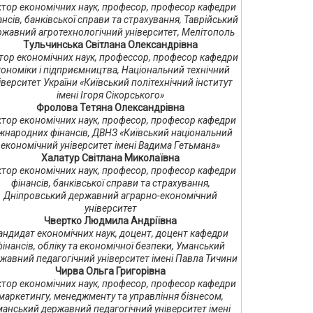
тор економічних наук, професор, професор кафедри
ансів, банківської справи та страхування, Таврійський
ржавний агротехнологічний університет, Мелітополь
Тульчинська Світлана Олександрівна
тор економічних наук, профессор, професор кафедри
кономіки і підприємництва, Національний технічний
іверситет України «Київський політехнічний інститут
імені Ігоря Сікорського»
Фролова Тетяна Олександрівна
тор економічних наук, професор, професор кафедри
жнародних фінансів, ДВНЗ «Київський національний
економічний університет імені Вадима Гетьмана»
Халатур Світлана Миколаївна
тор економічних наук, професор, професор кафедри
фінансів, банківської справи та страхування,
Дніпровський державний аграрно-економічний
університет
Чвертко Людмила Андріївна
андидат економічних наук, доцент, доцент кафедри
фінансів, обліку та економічної безпеки, Уманський
жавний педагогічний університет імені Павла Тичини
Чирва Ольга Григорівна
тор економічних наук, професор, професор кафедри
маркетингу, менеджменту та управління бізнесом,
анський державний педагогічний університет імені