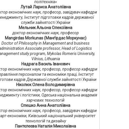
політехніка»
Лутай Лариса Анатоліївна
тор економічних наук, професор, завідувач кафедри
енеджменту, Інститут підготовки кадрів державної
служби зайнятості України
Мельник Альона Олексіївна
доктор економічних наук, професор
Mangirdas Morkunas (Манґірдас Моркунас)
Doctor of Philosophy in Management and business
administration Associate professor, Head of Logistics
nagement study program, Mykolas Romeris University,
Vilnius, Lithuania
Надрага Василь Іванович
тор економічних наук, професор, професор кафедри
правління персоналом та економіки праці, Інститут
дготови кадрів Державної служби зайнятості України
Ніколюк Олена Володимирівна
тор економічних наук, професор, професор кафедри
еджменту і логістики, Одеська національна академія
харчових технологій
Олешко Анна Анатоліївна
ктор економічних наук, професор, завідувач кафедри
арт-економіки, Київський національний університет
технологій та дизайну
Пантєлєєва Наталія Миколаївна