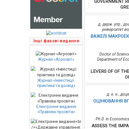
GOVERNMENT RE
GRE
д. держ. упр., д
університет в
ВАЖЕЛІ МАКРОЕКО
Інші фахові видання
Doctor of Scienc
Журнал «Агросвіт»
Department of Eco
LEVERS OF OF TH
O
Журнал «Інвестиції:
практика та досвід»
д. е. н., д
ОЦІНЮВАННЯ ВП
Електронне видання
«Правова просвіта»
Ph.D. in Economics,
ASSESS THE IMPA