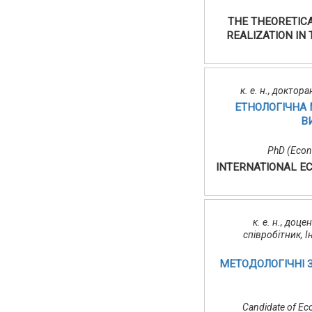
THE THEORETICA
REALIZATION IN
к. е. н., доктор
ЕТНОЛОГІЧНА 
В
PhD (Econo
INTERNATIONAL E
к. е. н., до
співробітник, 
МЕТОДОЛОГІЧНІ 
Candidate of Eco