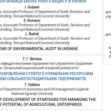
РГАНІЗАЦІЇ ЕКОЛОГІЧНОГО АУДИТУ В УКРАЇНІ
I. Golyash
, Associate Professor of Department of Audit, Rrevision and
док
trolling, Ternopil National Economic University
уп
S. Romaniv
, Associate Professor of Department of Audit , Revision and
trolling, Ternopil National Economic University
L. Budnik
док
, Associate Professor of Department of Audit , Revision and
trolling, Ternopil National Economic University
к
MS OF ENVIRONMENTAL AUDIT IN UKRAINE
Х
Т. Г. Вяткіна
нт кафедри економіки підприємства і управління трудовими
и, Луганський національний аграрний університет
РОЗРОБЛЕННЯ СТРАТЕГІЇ УПРАВЛІННЯ РЕСУРСНИМ
ОМ СІЛЬСЬКОГОСПОДАРСЬКИХ ПІДПРИЄМСТВ
T. Viatkina
t of Department of economics and HR management Lugansk
National Agrarian University
 DEVELOPMENT OF STRATEGIES FOR MANAGING THE
 POTENTIAL OF AGRICULTURAL ENTERPRISES