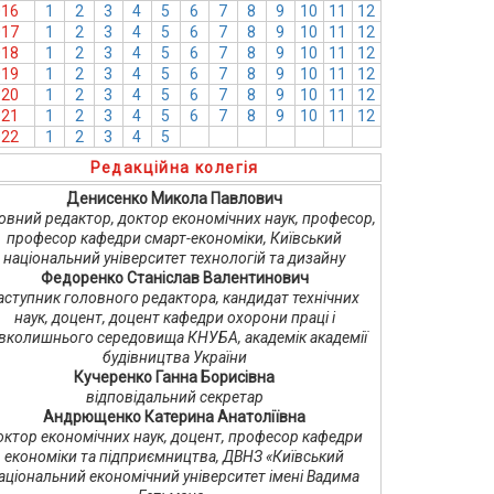
016
1
2
3
4
5
6
7
8
9
10
11
12
017
1
2
3
4
5
6
7
8
9
10
11
12
018
1
2
3
4
5
6
7
8
9
10
11
12
019
1
2
3
4
5
6
7
8
9
10
11
12
020
1
2
3
4
5
6
7
8
9
10
11
12
021
1
2
3
4
5
6
7
8
9
10
11
12
022
1
2
3
4
5
6
7
8
9
10
11
12
Редакційна колегія
Денисенко Микола Павлович
овний редактор, доктор економічних наук, професор,
професор кафедри смарт-економіки, Київський
національний університет технологій та дизайну
Федоренко Станіслав Валентинович
аступник головного редактора, кандидат технічних
наук, доцент, доцент кафедри охорони праці і
вколишнього середовища КНУБА, академік академії
будівництва України
Кучеренко Ганна Борисівна
відповідальний секретар
Андрющенко Катерина Анатоліївна
октор економічних наук, доцент, професор кафедри
економіки та підприємництва, ДВНЗ «Київський
аціональний економічний університет імені Вадима