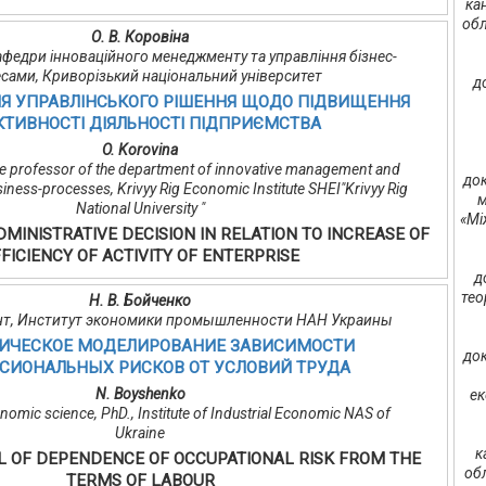
ка
обл
О. В. Коровіна
 кафедри інноваційного менеджменту та управління бізнес-
сами, Криворізький національний університет
д
Я УПРАВЛІНСЬКОГО РІШЕННЯ ЩОДО ПІДВИЩЕННЯ
ТИВНОСТІ ДІЯЛЬНОСТІ ПІДПРИЄМСТВА
O. Korovina
ate professor of the department of innovative management and
док
ness-processes, Krivyy Rig Economic Institute SHEI"Krivyy Rig
м
National University "
«Мі
MINISTRATIVE DECISION IN RELATION TO INCREASE OF
FICIENCY OF ACTIVITY OF ENTERPRISE
д
тео
Н. В. Бойченко
орант, Институт экономики промышленности НАН Украины
ИЧЕСКОЕ МОДЕЛИРОВАНИЕ ЗАВИСИМОСТИ
док
СИОНАЛЬНЫХ РИСКОВ ОТ УСЛОВИЙ ТРУДА
N. Boyshenko
ек
nomic science, PhD., Institute of Industrial Economic NAS of
Ukraine
к
 OF DEPENDENCE OF OCCUPATIONAL RISK FROM THE
об
TERMS OF LABOUR