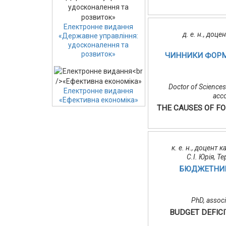
Електронне видання
д. е. н., доц
«Державне управління:
удосконалення та
розвиток»
ЧИННИКИ ФОРМУ
Doctor of Sciences
Електронне видання
acco
«Ефективна економіка»
THE CAUSES OF FO
к. е. н., доцент
С.І. Юрія, 
БЮДЖЕТНИЙ 
PhD, associ
BUDGET DEFIC