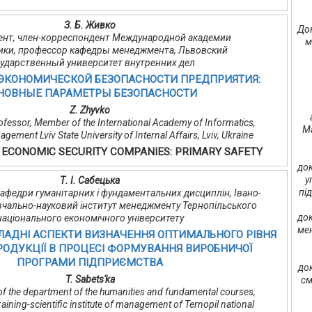
З. Б. Живко
Док
доцент, член-корреспондент Международной академии
м
ки, профессор кафедры менеджмента, Львовский
сударственный университет внутренних дел
ЭКОНОМИЧЕСКОЙ БЕЗОПАСНОСТИ ПРЕДПРИЯТИЯ:
НОВНЫЕ ПАРАМЕТРЫ БЕЗОПАСНОСТИ
Z. Zhyvko
ofessor, Member of the International Academy of Informatics,
Ma
ement Lviv State University of Internal Affairs, Lviv, Ukraine
 ECONOMIC SECURITY COMPANIES: PRIMARY SAFETY
док
у
Т. І. Сабецька
пі
ч кафедри гуманітарних і фундаментальних дисциплін, Івано-
вчально-науковий інститут менеджменту Тернопільського
док
національного економічного університету
мен
ЛАДНІ АСПЕКТИ ВИЗНАЧЕННЯ ОПТИМАЛЬНОГО РІВНЯ
ПРОДУКЦІЇ В ПРОЦЕСІ ФОРМУВАННЯ ВИРОБНИЧОЇ
ПРОГРАМИ ПІДПРИЄМСТВА
до
T. Sabets'ka
см
er of the department of the humanities and fundamental courses,
aining-scientific institute of management of Ternopil national