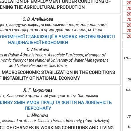
GULATION OF EMPLOYMENT UNDER CONDITIONS OF
2
ENING THE AGRICULTURAL PRODUCTION
2
2
О. В. Алейнікова
2
оцент, завідувач кафедри економічної теорії, Національний
2
одного господарства та природокористування, м. Рівне
2
2
НОМІЧНОЇ СТАБІЛІЗАЦІЇ В УМОВАХ НЕСТАБІЛЬНОСТІ
НАЦІОНАЛЬНОЇ ЕКОНОМІКИ
O. Aleinikova
es in Public Administration, Associate Professor, Manager of
гол
nomic theory of the National University of Water Management
and Nature Resourses Use, Rivne
E MACROECONOMIC STABILIZATION IN THE CONDITIONS
F INSTABILITY OF NATIONAL ECONOMY
з
на
Л. Г. Миронова
оцент, Класичний приватний університет, м. Запоріжжя
ЛИВУ ЗМІН УМОВ ПРАЦІ ТА ЖИТТЯ НА ЛОЯЛЬНІСТЬ
ПЕРСОНАЛУ
L. Mironova
д
 assistant professor, Classic Private University, (Zaporizhzhya)
н
CT OF CHANGES IN WORKING CONDITIONS AND LIVING