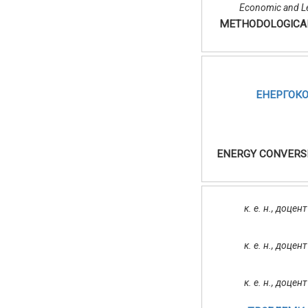
Economic and Le
METHODOLOGICAL
ЕНЕРГОКО
ENERGY CONVERSI
к. е. н., доце
к. е. н., доце
к. е. н., доце