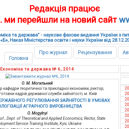
Редакція працює
р. ми перейшли на новий сайт
ww
міка та держава” - наукове фахове видання України з пи
 «Б», Наказ Міністерства освіти і науки України від 28.12.
Про журнал
Рецензування
Ав
Головна
Економіка та держава № 6, 2014
О. М. Могильний
2
сор кафедри теоретичної та прикладної економіки, ректор,
2
дготовки кадрів державної служби зайнятості, м. Київ
2
ЕРЖАВНОГО РЕГУЛЮВАННЯ ЗАЙНЯТОСТІ В УМОВАХ
2
ОЛОГІЗАЦІЇ АГРАРНОГО ВИРОБНИЦТВА
2
O. Mogylnyi
2
rof., Dept. of Theoretical and Applied Economics; Rector, State
2
oyment Service Training Institute, Kyiv, Ukraine
2