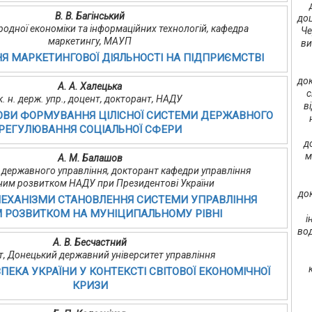
В. В. Багінський
доц
родної економіки та інформаційних технологій, кафедра
Че
маркетингу, МАУП
ви
 МАРКЕТИНГОВОЇ ДІЯЛЬНОСТІ НА ПІДПРИЄМСТВІ
док
А. А. Халецька
с
к. н. держ. упр., доцент, докторант, НАДУ
в
ОВИ ФОРМУВАННЯ ЦІЛІСНОЇ СИСТЕМИ ДЕРЖАВНОГО
РЕГУЛЮВАННЯ СОЦІАЛЬНОЇ СФЕРИ
д
м
А. М. Балашов
з державного управління, докторант кафедри управління
ьним розвитком НАДУ при Президентові України
до
МЕХАНІЗМИ СТАНОВЛЕННЯ СИСТЕМИ УПРАВЛІННЯ
 РОЗВИТКОМ НА МУНІЦИПАЛЬНОМУ РІВНІ
і
вод
А. В. Бесчастний
т, Донецький державний університет управління
ПЕКА УКРАЇНИ У КОНТЕКСТІ СВІТОВОЇ ЕКОНОМІЧНОЇ
КРИЗИ