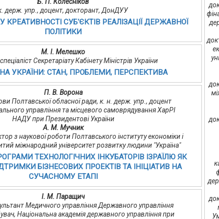
Б. П. Колесніков
док
к. держ. упр., доцент, докторант, ДонДУУ
фін
 КРЕАТИВНОСТІ СУБ'ЄКТІВ РЕАЛІЗАЦІЇ ДЕРЖАВНОЇ
де
ПОЛІТИКИ
док
е
М. І. Мелешко
ун
спеціаліст Секретаріату Кабінету Міністрів України
НА УКРАЇНИ: СТАН, ПРОБЛЕМИ, ПЕРСПЕКТИВА
док
П. В. Ворона
мі
ви Полтавської обласної ради, к. н. держ. упр., доцент
ального управління та місцевого самоврядування ХарРІ
НАДУ при Президентові України
док
А. М. Мучник
ектор з наукової роботи Полтавського інституту економіки і
итий міжнародний університет розвитку людини "Україна"
РОГРАМИ ТЕХНОЛОГІЧНИХ ІНКУБАТОРІВ ІЗРАЇЛЮ ЯК
к
ДТРИМКИ БІЗНЕСОВИХ ПРОЕКТІВ ТА ІНІЦІАТИВ НА
СУЧАСНОМУ ЕТАПІ
дер
І. М. Паращич
док
ультант Медичного управління Державного управління
увач, Національна академія державного управління при
Ум