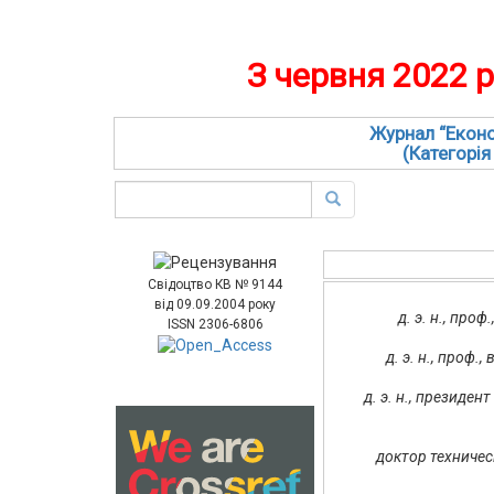
З червня 2022 
Журнал “Еконо
(Категорія
Свідоцтво КВ № 9144
від 09.09.2004 року
д. э. н., пр
ISSN 2306-6806
д. э. н., проф
д. э. н., президе
доктор техничес