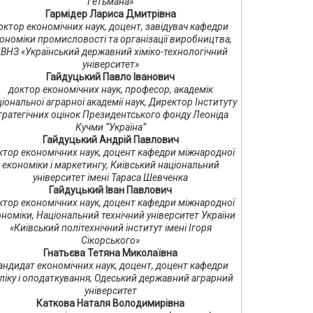
Гетьмана»
Гармідер Лариса Дмитрівна
октор економічних наук, доцент, завідувач кафедри
ономіки промисловості та організації виробництва,
ВНЗ «Український державний хіміко-технологічний
університет»
Гайдуцький Павло Іванович
доктор економічних наук, професор, академік
іональної аграрної академії наук, Директор Інституту
тратегічних оцінок Президентського фонду Леоніда
Кучми “Україна”
Гайдуцький Андрій Павлович
ктор економічних наук, доцент кафедри міжнародної
економіки і маркетингу, Київський національний
університет імені Тараса Шевченка
Гайдуцький Іван Павлович
ктор економічних наук, доцент кафедри міжнародної
номіки, Національний технічний університет України
«Київський політехнічний інститут імені Ігоря
Сікорського»
Гнатьєва Тетяна Миколаївна
андидат економічних наук, доцент, доцент кафедри
ліку і оподаткування, Одеський державний аграрний
університет
Каткова Наталя Володимирівна