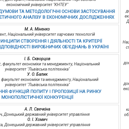
економічний університет "КНТЕУ"
д
ДУМОВИ ТА МЕТОДОЛОГІЧНІ ОСНОВИ ЗАСТОСУВАННЯ
ек
ЕТИЧНОГО АНАЛІЗУ В ЕКОНОМІЧНИХ ДОСЛІДЖЕННЯХ
Д
М. А. Міненко
оцент, Національний університет харчових технологій
ИНЦИПИ СТВОРЕННЯ І ДІЯЛЬНОСТІ ТА КРИТЕРІЇ
Нац
ІДПОВІДНОСТІ ВИРОБНИЧИХ ОБ'ЄДНАНЬ В УКРАЇНІ
с
І. Б. Скворцов
до
ент, факультет економіки та менеджменту, Національний
університет "Львівська політехніка"
У. О. Балик
, факультет економіки та менеджменту, Національний
до
університет "Львівська політехніка"
еко
Я ФУНКЦІЙ ПОПИТУ І ПРОПОЗИЦІЇ НА РИНКУ
МОНОПОЛІСТИЧНОЇ КОНКУРЕНЦІЇ
А. Л. Свечкіна
к
ч, Донецький державний університет управління
об
О. І. Хомич
ка, Донецький державний університет управління