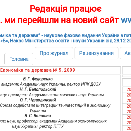
Редакція працює
р. ми перейшли на новий сайт
ww
міка та держава” - наукове фахове видання України з пи
 «Б», Наказ Міністерства освіти і науки України від 28.12.
Про журнал
Рецензування
Ав
Головна
Економіка та держава № 5, 2009
В. Г. Федоренко
оф., академик Академии наук Украины, ректор ИПК ДСЗУ
Н. Г. Белопольский
2
., вице-президент Академии экономических наук Украины
2
О. Г. Чувардинский
2
нт Союза содействия интеграции та инвестиций в экономику
2
Украины
2
В. С. Волошин
2
ких наук, профессор, академик Академии экономических
2
наук Украины, ректор ПГТУ
2