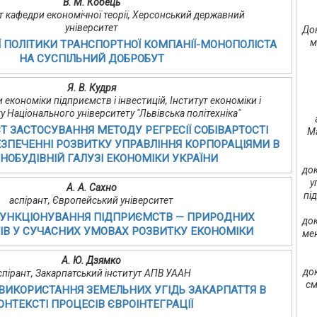
В. М. Кобець
ент кафедри економічної теорії, Херсонський державний
університет
Док
м
 ПОЛІТИКИ ТРАНСПОРТНОЇ КОМПАНІЇ-МОНОПОЛІСТА
НА СУСПІЛЬНИЙ ДОБРОБУТ
Я. В. Кудря
 економіки підприємств і інвестицій, Інститут економіки і
 Національного університету "Львівська політехніка"
ІСТ ЗАСТОСУВАННЯ МЕТОДУ РЕГРЕСІЇ СОБІВАРТОСТІ
Ma
ЕЗПЕЧЕННІ РОЗВИТКУ УПРАВЛІННЯ КОРПОРАЦІЯМИ В
ОБУДІВНІЙ ГАЛУЗІ ЕКОНОМІКИ УКРАЇНИ
док
у
А. А. Сахно
пі
аспірант, Європейський університет
УНКЦІОНУВАННЯ ПІДПРИЄМСТВ — ПРИРОДНИХ
док
ІВ У СУЧАСНИХ УМОВАХ РОЗВИТКУ ЕКОНОМІКИ
мен
А. Ю. Дзямко
до
спірант, Закарпатський інститут АПВ УААН
см
ВИКОРИСТАННЯ ЗЕМЕЛЬНИХ УГІДЬ ЗАКАРПАТТЯ В
ОНТЕКСТІ ПРОЦЕСІВ ЄВРОІНТЕГРАЦІЇ