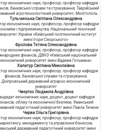
тор економічних наук, професор, професор кафедри
ансів, банківської справи та страхування, Таврійський
ржавний агротехнологічний університет, Мелітополь
Тульчинська Світлана Олександрівна
тор економічних наук, профессор, професор кафедри
кономіки і підприємництва, Національний технічний
іверситет України «Київський політехнічний інститут
імені Ігоря Сікорського»
Фролова Тетяна Олександрівна
тор економічних наук, професор, професор кафедри
жнародних фінансів, ДВНЗ «Київський національний
економічний університет імені Вадима Гетьмана»
Халатур Світлана Миколаївна
тор економічних наук, професор, професор кафедри
фінансів, банківської справи та страхування,
Дніпровський державний аграрно-економічний
університет
Чвертко Людмила Андріївна
андидат економічних наук, доцент, доцент кафедри
фінансів, обліку та економічної безпеки, Уманський
жавний педагогічний університет імені Павла Тичини
Чирва Ольга Григорівна
тор економічних наук, професор, професор кафедри
маркетингу, менеджменту та управління бізнесом,
анський державний педагогічний університет імені