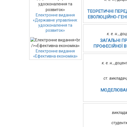
ТЕОРЕТИЧНІ ПЕРЕ
Електронне видання
ЕВОЛЮЦІЙНО-ГЕН
«Державне управління:
удосконалення та
розвиток»
к. е. н., д
ЗАГАЛЬНІ ПР
ПРОФЕСІЙНОЇ В
Електронне видання
«Ефективна економіка»
к. е. н., доц
ст. викладач
МОДЕЛЮВАНН
виклада
студент