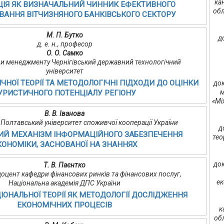
ка
ЦІЯ ЯК ВИЗНАЧАЛЬНИЙ ЧИННИК ЕФЕКТИВНОГО
обл
АННЯ ВІТЧИЗНЯНОГО БАНКІВСЬКОГО СЕКТОРУ
М. П. Бутко
д
д. е. н., професор
О. О. Самко
ри менеджменту Чернігівський державний технологічний
університет
ЧНОЇ ТЕОРІЇ ТА МЕТОДОЛОГІЧНІ ПІДХОДИ ДО ОЦІНКИ
док
м
УРИСТИЧНОГО ПОТЕНЦІАЛУ РЕГІОНУ
«Мі
В. В. Іванова
т, Полтавський університет споживчої кооперації України
д
ИЙ МЕХАНІЗМ ІНФОРМАЦІЙНОГО ЗАБЕЗПЕЧЕННЯ
тео
КОНОМІКИ, ЗАСНОВАНОЇ НА ЗНАННЯХ
док
Т. В. Паєнтко
, доцент кафедри фінансових ринків та фінансових послуг,
ек
Національна академія ДПС України
ІОНАЛЬНОЇ ТЕОРІЇ ЯК МЕТОДОЛОГІЇ ДОСЛІДЖЕННЯ
ЕКОНОМІЧНИХ ПРОЦЕСІВ
к
об