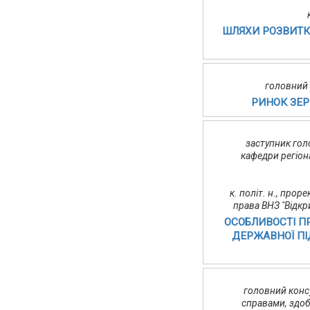
ШЛЯХИ РОЗВИТКУ
головний 
РИНОК ЗЕР
заступник голо
кафедри регіон
к. політ. н., прор
права ВНЗ "Відкр
ОСОБЛИВОСТІ П
ДЕРЖАВНОЇ ПІ
головний конс
справами, здоб