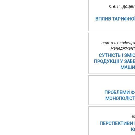
к. е. н., доц
ВПЛИВ ТАРИФНОЇ
асистент кафедри
менеджменту
СУТНІСТЬ І ЗМ
ПРОДУКЦІЇ У ЗАБ
МАШИН
ПРОБЛЕМИ Ф
МОНОПОЛІСТ
а
ПЕРСПЕКТИВИ 
К