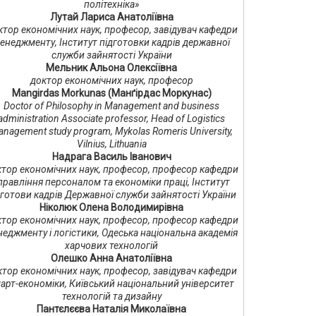
політехніка»
Лутай Лариса Анатоліївна
тор економічних наук, професор, завідувач кафедри
енеджменту, Інститут підготовки кадрів державної
служби зайнятості України
Мельник Альона Олексіївна
доктор економічних наук, професор
Mangirdas Morkunas (Манґірдас Моркунас)
Doctor of Philosophy in Management and business
administration Associate professor, Head of Logistics
nagement study program, Mykolas Romeris University,
Vilnius, Lithuania
Надрага Василь Іванович
тор економічних наук, професор, професор кафедри
правління персоналом та економіки праці, Інститут
дготови кадрів Державної служби зайнятості України
Ніколюк Олена Володимирівна
тор економічних наук, професор, професор кафедри
еджменту і логістики, Одеська національна академія
харчових технологій
Олешко Анна Анатоліївна
ктор економічних наук, професор, завідувач кафедри
арт-економіки, Київський національний університет
технологій та дизайну
Пантєлєєва Наталія Миколаївна