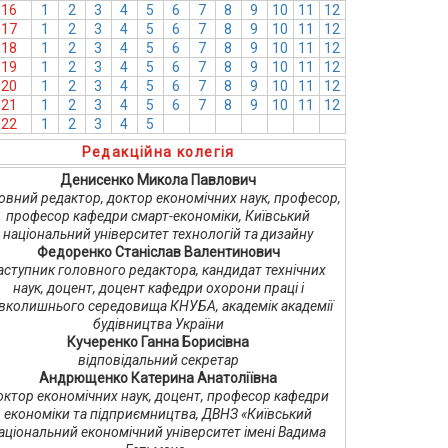
016
1
2
3
4
5
6
7
8
9
10
11
12
017
1
2
3
4
5
6
7
8
9
10
11
12
018
1
2
3
4
5
6
7
8
9
10
11
12
019
1
2
3
4
5
6
7
8
9
10
11
12
020
1
2
3
4
5
6
7
8
9
10
11
12
021
1
2
3
4
5
6
7
8
9
10
11
12
022
1
2
3
4
5
6
7
8
9
10
11
12
Редакційна колегія
Денисенко Микола Павлович
овний редактор, доктор економічних наук, професор,
професор кафедри смарт-економіки, Київський
національний університет технологій та дизайну
Федоренко Станіслав Валентинович
аступник головного редактора, кандидат технічних
наук, доцент, доцент кафедри охорони праці і
вколишнього середовища КНУБА, академік академії
будівництва України
Кучеренко Ганна Борисівна
відповідальний секретар
Андрющенко Катерина Анатоліївна
октор економічних наук, доцент, професор кафедри
економіки та підприємництва, ДВНЗ «Київський
аціональний економічний університет імені Вадима