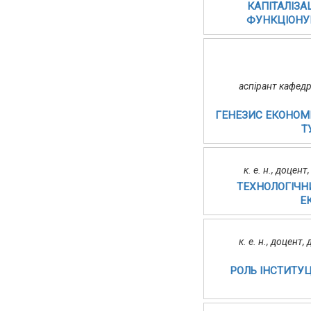
КАПІТАЛІЗА
ФУНКЦІОНУВ
аспірант кафед
ГЕНЕЗИС ЕКОНОМІ
Т
к. е. н., доцен
ТЕХНОЛОГІЧН
Е
к. е. н., доцент
РОЛЬ ІНСТИТУЦ