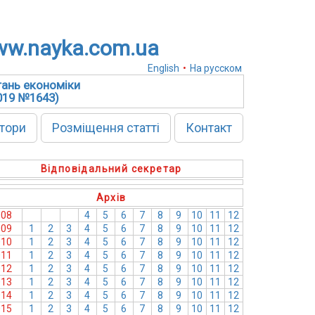
w.nayka.com.ua
English
•
На русском
тань економіки
2019 №1643)
тори
Розміщення статті
Контакт
Відповідальний секретар
Архів
008
1
2
3
4
5
6
7
8
9
10
11
12
009
1
2
3
4
5
6
7
8
9
10
11
12
010
1
2
3
4
5
6
7
8
9
10
11
12
011
1
2
3
4
5
6
7
8
9
10
11
12
012
1
2
3
4
5
6
7
8
9
10
11
12
013
1
2
3
4
5
6
7
8
9
10
11
12
014
1
2
3
4
5
6
7
8
9
10
11
12
015
1
2
3
4
5
6
7
8
9
10
11
12