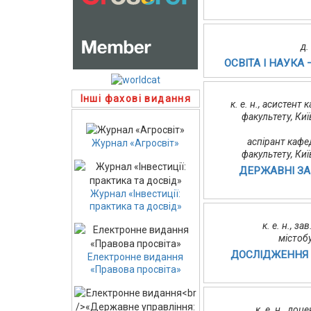
д.
ОСВІТА І НАУКА
Інші фахові видання
к. е. н., асистент
факультету, Ки
аспірант кафе
Журнал «Агросвіт»
факультету, Ки
ДЕРЖАВНІ ЗА
Журнал «Інвестиції:
практика та досвід»
к. е. н., з
містоб
ДОСЛІДЖЕННЯ С
Електронне видання
«Правова просвіта»
к. е. н., до