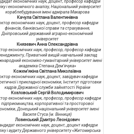
ндидат економічних наук, доцент, професор кафедри
іку і економічного аналізу, Національний університет
кораблебудування імені адмірала Макарова
Качула Світлана Валентинівна
октор економічних наук, доцент, професор кафедри
фінансів, банківської справи та страхування,
Дніпровський державний аграрно-економічний
університет
Князевич Анна Олександрівна
тор економічних наук, професор, професор кафедри
енеджменту, Приватний вищій навчальний заклад
жнародний економіко-гуманітарний університет імені
академіка Степана Дем’ячука»
Кожем’якіна Світлана Миколаївна
октор економічних наук, доцент, завідувач кафедри
ретичної і прикладної економіки, Інститут підготовки
кадрів Державної служби зайнятості України
Козловський Сергій Володимирович
тор економічних наук, професор, професор кафедри
підприємництва, корпоративної та просторової
ономіки, Донецький національний університет імені
Василя Стуса (м. Вінниця)
Лозинський Дмитро Леонідович
андидат економічних наук, доцент, доцент кафедри
ліку і аудиту Державного університету «Житомирська