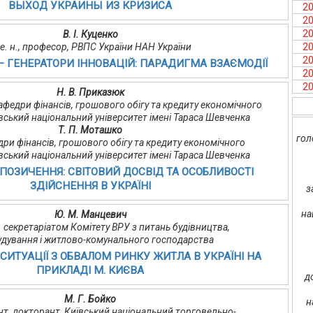
ВЫХОД УКРАИНЫ ИЗ КРИЗИСА
2
2
2
В. І. Куценко
 е. н., професор, РВПС України НАН України
2
2
 — ГЕНЕРАТОРИ ІННОВАЦІЙ: ПАРАДИГМА ВЗАЄМОДІЇ
2
2
Н. В. Приказюк
 кафедри фінансів, грошового обігу та кредиту економічного
ївський національний університет імені Тараса Шевченка
Т. П. Моташко
гол
дри фінансів, грошового обігу та кредиту економічного
ївський національний університет імені Тараса Шевченка
ПОЗИЧЕННЯ: СВІТОВИЙ ДОСВІД ТА ОСОБЛИВОСТІ
ЗДІЙСНЕННЯ В УКРАЇНІ
з
на
Ю. М. Манцевич
ав. секретаріатом Комітету ВРУ з питань будівництва,
удування і житлово-комунального господарства
ИТУАЦІЇ З ОБВАЛОМ РИНКУ ЖИТЛА В УКРАЇНІ НА
ПРИКЛАДІ М. КИЄВА
д
М. Г. Бойко
н
цент, докторант, Київський національний торговельно-