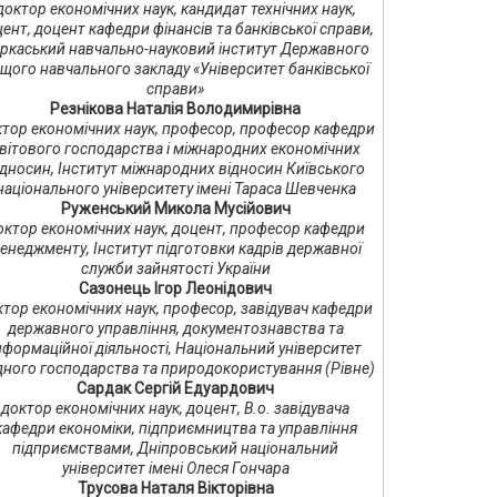
доктор економічних наук, кандидат технічних наук,
ент, доцент кафедри фінансів та банківської справи,
ркаський навчально-науковий інститут Державного
щого навчального закладу «Університет банківської
справи»
Резнікова Наталія Володимирівна
тор економічних наук, професор, професор кафедри
вітового господарства і міжнародних економічних
ідносин, Інститут міжнародних відносин Київського
національного університету імені Тараса Шевченка
Руженський Микола Мусійович
октор економічних наук, доцент, професор кафедри
енеджменту, Інститут підготовки кадрів державної
служби зайнятості України
Сазонець Ігор Леонідович
ктор економічних наук, професор, завідувач кафедри
державного управління, документознавства та
нформаційної діяльності, Національний університет
ного господарства та природокористування (Рівне)
Сардак Сергій Едуардович
доктор економічних наук, доцент, В.о. завідувача
кафедри економіки, підприємництва та управління
підприємствами, Дніпровський національний
університет імені Олеся Гончара
Трусова Наталя Вікторівна