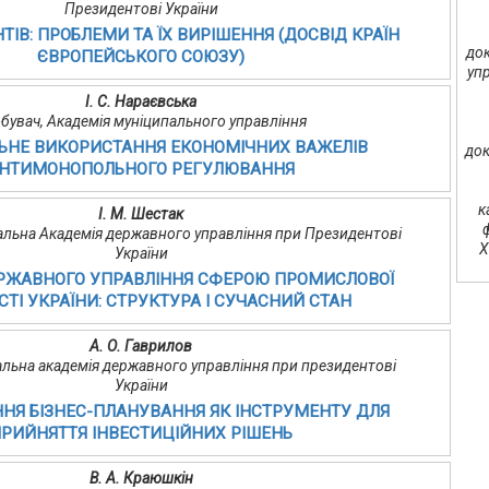
Президентові України
ТІВ: ПРОБЛЕМИ ТА ЇХ ВИРІШЕННЯ (ДОСВІД КРАЇН
док
ЄВРОПЕЙСЬКОГО СОЮЗУ)
уп
І. С. Нараєвська
бувач, Академія муніципального управління
ЬНЕ ВИКОРИСТАННЯ ЕКОНОМІЧНИХ ВАЖЕЛІВ
док
НТИМОНОПОЛЬНОГО РЕГУЛЮВАННЯ
к
І. М. Шестак
нальна Академія державного управління при Президентові
Х
України
РЖАВНОГО УПРАВЛІННЯ СФЕРОЮ ПРОМИСЛОВОЇ
ТІ УКРАЇНИ: СТРУКТУРА І СУЧАСНИЙ СТАН
А. О. Гаврилов
альна академія державного управління при президентові
України
НЯ БІЗНЕС-ПЛАНУВАННЯ ЯК ІНСТРУМЕНТУ ДЛЯ
РИЙНЯТТЯ ІНВЕСТИЦІЙНИХ РІШЕНЬ
В. А. Краюшкін