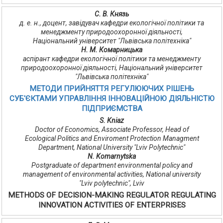
С. В. Князь
д. е. н., доцент, завідувач кафедри екологічної політики та
менеджменту природоохоронної діяльності,
Національний університет "Львівська політехніка"
Н. М. Комарницька
аспірант кафедри екологічної політики та менеджменту
природоохоронної діяльності, Національний університет
"Львівська політехніка"
МЕТОДИ ПРИЙНЯТТЯ РЕГУЛЮЮЧИХ РІШЕНЬ
СУБ'ЄКТАМИ УПРАВЛІННЯ ІННОВАЦІЙНОЮ ДІЯЛЬНІСТЮ
ПІДПРИЄМСТВА
S. Kniaz
Doctor of Economics, Associate Professor, Head of
Ecological Politics and Enviroment Protection Managment
Department, National University "Lviv Polytechnic"
N. Komarnytska
Postgraduate of department environmental policy and
management of environmental activities, National university
"Lviv polytechnic", Lviv
METHODS OF DECISION-MAKING REGULATOR REGULATING
INNOVATION ACTIVITIES OF ENTERPRISES