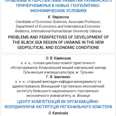
ПРОБЛЕМЫ И ПЕРСПЕКТИВЫ РАЗВИТИЯ УКРАИНСКОГО
ПРИЧЕРНОМОРЬЯ В НОВЫХ ГЕОПОЛИТИКО-
ЭКОНОМИЧЕСКИХ УСЛОВИЯХ
K. Stepanova
Candidate of Economic Sciences, Associate Professor,
Department of Economics and International Economic
Relations, International Humanitarian University, Odessa
PROBLEMS AND PERSPECTIVES OF DEVELOPMENT OF
THE BLACK SEA REGION OF UKRAINE IN THE NEW
GEOPOLITICAL AND ECONOMIC CONDITIONS
О. В. Камінська
к. е. н., голова циклової комісії туристичного
обслуговування, Комунальний вищий навчальний заклад
Тульчинське училище культури, м. Тульчин
Г. В. Іванченко
к. е. н., старший викладач кафедри менеджменту та
адміністрування, Вінницький торговельно-економічний
інституту Київського національного торговельно-
економічного університету, м. Вінниця
ЦЕНТР КОМПЕТЕНЦІЙ ЯК ОРГАНІЗАЦІЙНО-
КООРДИНУЮЧА ІНСТИТУЦІЯ РЕГІОНАЛЬНОГО КЛАСТЕРА
O. Kaminska