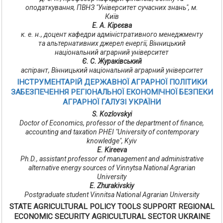
оподаткування, ПВНЗ "Університет сучасних знань", м.
Київ
Е. А. Кірєєва
к. е. н., доцент кафедри адміністративного менеджменту
та альтернативних джерел енергії, Вінницький
національний аграрний університет
Є. С. Жураківський
аспірант, Вінницький національний аграрний університет
ІНСТРУМЕНТАРІЙ ДЕРЖАВНОЇ АГРАРНОЇ ПОЛІТИКИ
ЗАБЕЗПЕЧЕННЯ РЕГІОНАЛЬНОЇ ЕКОНОМІЧНОЇ БЕЗПЕКИ
АГРАРНОЇ ГАЛУЗІ УКРАЇНИ
S. Kozlovskyi
Doctor of Economics, professor of the department of finance,
accounting and taxation PHEI "University of contemporary
knowledge", Kyiv
E. Kireeva
Ph.D., assistant professor of management and administrative
alternative energy sources of Vinnytsa National Agrarian
University
E. Zhurakivskiy
Postgraduate student Vinnitsa National Agrarian University
STATE AGRICULTURAL POLICY TOOLS SUPPORT REGIONAL
ECONOMIC SECURITY AGRICULTURAL SECTOR UKRAINE