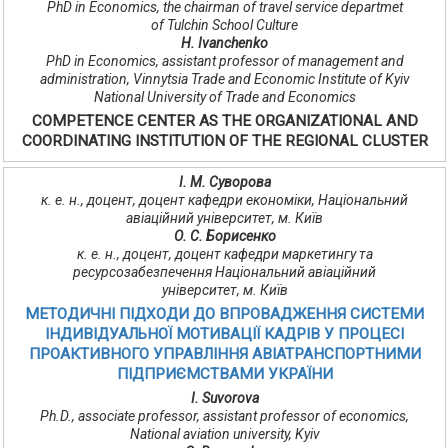
PhD in Economics, the chairman of travel service departmet
of Tulchin School Culture
Н. Ivanchenko
PhD in Economics, assistant professor of management and
administration, Vinnytsia Trade and Economic Institute of Kyiv
National University of Trade and Economics
COMPETENCE CENTER AS THE ORGANIZATIONAL AND
COORDINATING INSTITUTION OF THE REGIONAL CLUSTER
І. М. Суворова
к. е. н., доцент, доцент кафедри економіки, Національний
авіаційний університет, м. Київ
О. С. Борисенко
к. е. н., доцент, доцент кафедри маркетингу та
ресурсозабезпечення Національний авіаційний
університет, м. Київ
МЕТОДИЧНІ ПІДХОДИ ДО ВПРОВАДЖЕННЯ СИСТЕМИ
ІНДИВІДУАЛЬНОЇ МОТИВАЦІЇ КАДРІВ У ПРОЦЕСІ
ПРОАКТИВНОГО УПРАВЛІННЯ АВІАТРАНСПОРТНИМИ
ПІДПРИЄМСТВАМИ УКРАЇНИ
I. Suvorova
Ph.D., associate professor, assistant professor of economics,
National aviation university, Kyiv