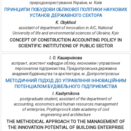
природокористування України, м. Київ
ПРИНЦИПИ ПОБУДОВИ ОБЛІКОВОЇ ПОЛІТИКИ НАУКОВИХ
УСТАНОВ ДЕРЖАВНОГО СЕКТОРА
K. Obykhod
assistant of department of innovation in AIC, National
University of life and environmental sciences of Ukraine, Kyiv
CONCEPT OF CONSTRUCTION ACCOUNTING POLICY IN
SCIENTIFIC INSTITUTIONS OF PUBLIC SECTOR
І. О. Каширнікова
аспірант, асистент кафедри обліку, економіки і управління
персоналом підприємства, Придніпровська державна
академія будівництва та архітектури, м. Дніпропетровськ
МЕТОДИЧНИЙ ПІДХІД ДО УПРАВЛІННЯ ІННОВАЦІЙНИМ
ПОТЕНЦІАЛОМ БУДІВЕЛЬНОГО ПІДПРИЄМСТВА
I. Kashyrnikova
postgraduate student, assistant of the department of
accounting, economics and human resources management
of enterprise, Prydniprovs'k state academy of civil
engineering and architecture
THE METHODICAL APPROACH TO THE MANAGEMENT OF
THE INNOVATION POTENTIAL OF BUILDING ENTERPRISE