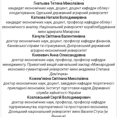
Гнатьєва Тетяна Миколаївна
кандидат економічних наук, доцент, доцент кафедри обліку і
оподаткування, Одеський державний аграрний університет
Каткова Наталя Володимирівна
кандидат економічних наук, доцент, професор кафедри обліку і
економічного аналізу, Національний університет кораблебудування
імені адмірала Макарова
Качула Світлана Валентинівна
доктор економічних наук, доцент, професор кафедри фінансів,
банківської справи та страхування, Дніпровський державний
аграрно-економічний університет
Князевич Анна Олександрівна
доктор економічних наук, професор, професор кафедри
менеджменту, Приватний вищій навчальний заклад «Міжнародний
економіко-гуманітарний університет імені академіка Степана
Дем’ячука»
Кожем’якіна Світлана Миколаївна
доктор економічних наук, доцент, завідувач кафедри теоретичної і
прикладної економіки, Інститут підготовки кадрів Державної
служби зайнятості України
Козловський Сергій Володимирович
доктор економічних наук, професор, професор кафедри
підприємництва, корпоративної та просторової економіки,
Донецький національний університет імені Василя Стуса (м.
Вінниця)