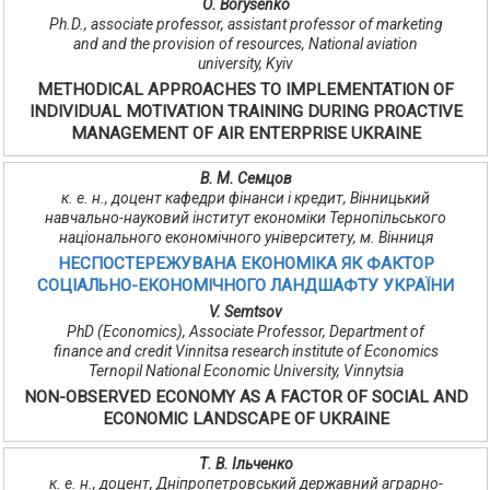
О. Borysenko
Ph.D., associate professor, assistant professor of marketing
and and the provision of resources, National aviation
university, Kyiv
METHODICAL APPROACHES TO IMPLEMENTATION OF
INDIVIDUAL MOTIVATION TRAINING DURING PROACTIVE
MANAGEMENT OF AIR ENTERPRISE UKRAINE
В. М. Семцов
к. е. н., доцент кафедри фінанси і кредит, Вінницький
навчально-науковий інститут економіки Тернопільського
національного економічного університету, м. Вінниця
НЕСПОСТЕРЕЖУВАНА ЕКОНОМІКА ЯК ФАКТОР
СОЦІАЛЬНО-ЕКОНОМІЧНОГО ЛАНДШАФТУ УКРАЇНИ
V. Semtsov
PhD (Economics), Associate Professor, Department of
finance and credit Vinnitsa research institute of Economics
Ternopil National Economic University, Vinnytsia
NON-OBSERVED ECONOMY AS A FACTOR OF SOCIAL AND
ECONOMIC LANDSCAPE OF UKRAINE
Т. В. Ільченко
к. е. н., доцент, Дніпропетровський державний аграрно-