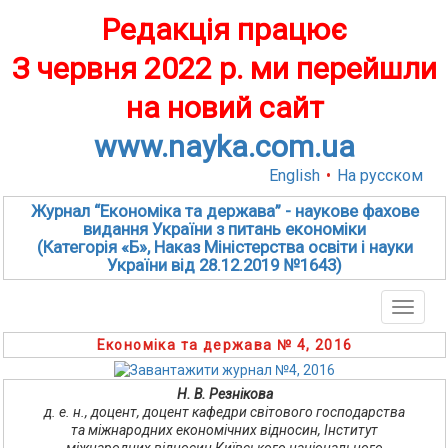
Редакція працює
З червня 2022 р. ми перейшли
на новий сайт
www.nayka.com.ua
English
•
На русском
Журнал “Економіка та держава” - наукове фахове
видання України з питань економіки
(Категорія «Б», Наказ Міністерства освіти і науки
України від 28.12.2019 №1643)
Toggle
naviga
Економіка та держава № 4, 2016
Н. В. Резнікова
д. е. н., доцент, доцент кафедри світового господарства
та міжнародних економічних відносин, Інститут