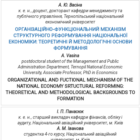
А. Ю. Васіна
к. е. н., доцент, докторант кафедри менеджменту та
публічного управління, Тернопільський національний
економічний університет
ОРГАНІЗАЦІЙНО-ФУНКЦІОНАЛЬНИЙ МЕХАНІЗМ
СТРУКТУРНОГО РЕФОРМУВАННЯ НАЦІОНАЛЬНОЇ
ЕКОНОМІКИ: ТЕОРЕТИЧНІ Й МЕТОДОЛОГІЧНІ ОСНОВИ
ФОРМУВАННЯ
A. Vasina
postdoctoral student of the Management and Public
Administration Department, Ternopil National Economic
University, Associate Professor, PhD in Economics
ORGANIZATIONAL AND FUCTIONAL MECHANISM OF THE
NATIONAL ECONOMY SRTUCTURAL REFORMING:
THEORETICAL AND METHODOLOGICAL BACKGROUNDS TO
FORMATION
І. П. Панасюк
к. е. н., старший викладач кафедри фінансів, обліку і
аудиту, Національний авіаційний університет, м. Київ
А. М. Іванова
студентка 4-го курсу, Національний авіаційний
університет, м. Київ