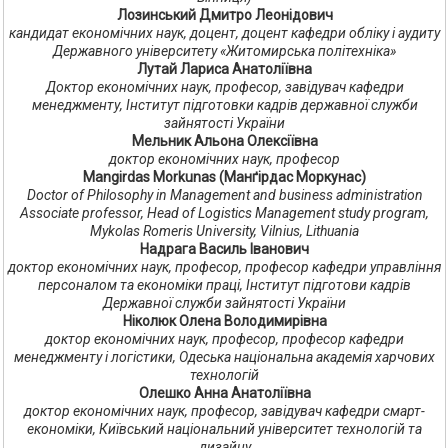
Лозинський Дмитро Леонідович
кандидат економічних наук, доцент, доцент кафедри обліку і аудиту
Державного університету «Житомирська політехніка»
Лутай Лариса Анатоліївна
Доктор економічних наук, професор, завідувач кафедри
менеджменту, Інститут підготовки кадрів державної служби
зайнятості України
Мельник Альона Олексіївна
доктор економічних наук, професор
Mangirdas Morkunas (Манґірдас Моркунас)
Doctor of Philosophy in Management and business administration
Associate professor, Head of Logistics Management study program,
Mykolas Romeris University, Vilnius, Lithuania
Надрага Василь Іванович
доктор економічних наук, професор, професор кафедри управління
персоналом та економіки праці, Інститут підготови кадрів
Державної служби зайнятості України
Ніколюк Олена Володимирівна
доктор економічних наук, професор, професор кафедри
менеджменту і логістики, Одеська національна академія харчових
технологій
Олешко Анна Анатоліївна
доктор економічних наук, професор, завідувач кафедри смарт-
економіки, Київський національний університет технологій та
дизайну