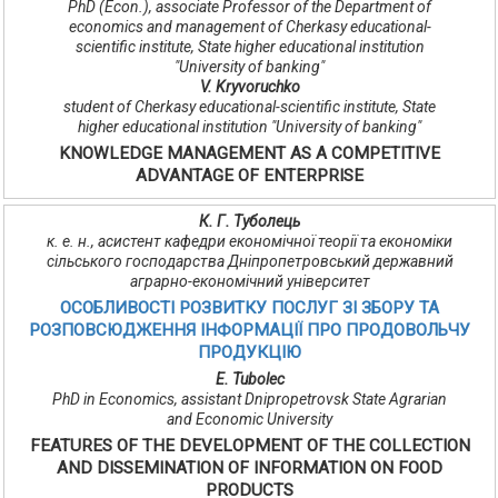
PhD (Econ.), associate Professor of the Department of
economics and management of Cherkasy educational-
scientific institute, State higher educational institution
"University of banking"
V. Kryvoruchko
student of Cherkasy educational-scientific institute, State
higher educational institution "University of banking"
KNOWLEDGE MANAGEMENT AS A COMPETITIVE
ADVANTAGE OF ENTERPRISE
К. Г. Туболець
к. е. н., асистент кафедри економічної теорії та економіки
сільського господарства Дніпропетровський державний
аграрно-економічний університет
ОСОБЛИВОСТІ РОЗВИТКУ ПОСЛУГ ЗІ ЗБОРУ ТА
РОЗПОВСЮДЖЕННЯ ІНФОРМАЦІЇ ПРО ПРОДОВОЛЬЧУ
ПРОДУКЦІЮ
E. Tubolec
PhD in Economics, assistant Dnipropetrovsk State Agrarian
аnd Economic University
FEATURES OF THE DEVELOPMENT OF THE COLLECTION
AND DISSEMINATION OF INFORMATION ON FOOD
PRODUCTS