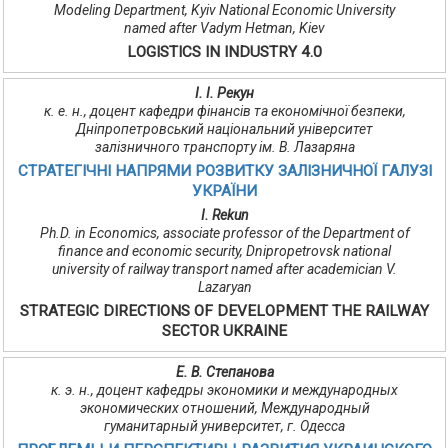
Modeling Department, Kyiv National Economic University
named after Vadym Hetman, Kiev
LOGISTICS IN INDUSTRY 4.0
І. І. Рекун
к. е. н., доцент кафедри фінансів та економічної безпеки,
Дніпропетровський національний університет
залізничного транспорту ім. В. Лазаряна
СТРАТЕГІЧНІ НАПРЯМИ РОЗВИТКУ ЗАЛІЗНИЧНОЇ ГАЛУЗІ
УКРАЇНИ
I. Rekun
Ph.D. in Economics, associate professor of the Department of
finance and economic security, Dnipropetrovsk national
university of railway transport named after academician V.
Lazaryan
STRATEGIC DIRECTIONS OF DEVELOPMENT THE RAILWAY
SECTOR UKRAINE
Е. В. Степанова
к. э. н., доцент кафедры экономики и международных
экономических отношений, Международный
гуманитарный университет, г. Одесса