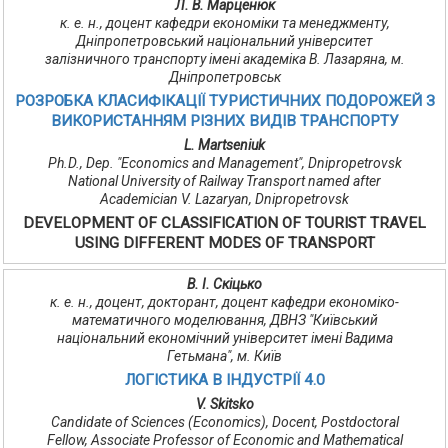
Л. В. Марценюк
к. е. н., доцент кафедри економіки та менеджменту,
Дніпропетровський національний університет
залізничного транспорту імені академіка В. Лазаряна, м.
Дніпропетровськ
РОЗРОБКА КЛАСИФІКАЦІЇ ТУРИСТИЧНИХ ПОДОРОЖЕЙ З
ВИКОРИСТАННЯМ РІЗНИХ ВИДІВ ТРАНСПОРТУ
L. Martseniuk
Ph.D., Dep. "Economics and Management", Dnipropetrovsk
National University of Railway Transport named after
Academician V. Lazaryan, Dnipropetrovsk
DEVELOPMENT OF CLASSIFICATION OF TOURIST TRAVEL
USING DIFFERENT MODES OF TRANSPORT
В. І. Скіцько
к. е. н., доцент, докторант, доцент кафедри економіко-
математичного моделювання, ДВНЗ "Київський
національний економічний університет імені Вадима
Гетьмана", м. Київ
ЛОГІСТИКА В ІНДУСТРІЇ 4.0
V. Skitsko
Candidate of Sciences (Economics), Docent, Postdoctoral
Fellow, Associate Professor of Economic and Mathematical