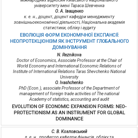
міжнародних відносин Київського національного
університету імені Тараса Шевченка
О. А. Іващенко
к. е. н., доцент, доцент кафедри менеджменту
зовнішньоекономічної діяльності, Національна академія
статистики, обліку і аудиту
ЕВОЛЮЦІЯ ФОРМ ЕКОНОМІЧНОЇ ЕКСПАНСІЇ:
НЕОПРОТЕКЦІОНІЗМ ЯК ІНСТРУМЕНТ ГЛОБАЛЬНОГО
ДОМІНУВАННЯ
N. Reznikova
Doctor of Economics, Associate Professor at the Chair of
World Economy and International Economic Relations of
Institute of International Relations Taras Shevchenko National
University
O. Ivashchenko
PhD (Econ.), associate Professor of the Department of
management of foreign trade activities of The national
Academy of statistics, accounting and audit
EVOLUTION OF ECONOMIC EXPANSION FORMS: NEO-
PROTECTIONISM AS AN INSTRUMENT FOR GLOBAL
DOMINANCE
С. В. Козловський
д. е. н., професор кафедри фінансів, обліку та