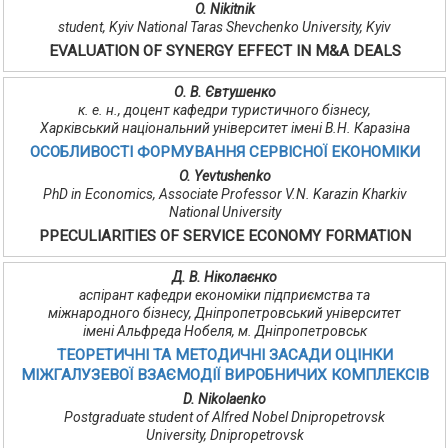
O. Nikitnik
student, Kyiv National Taras Shevchenko University, Kyiv
EVALUATION OF SYNERGY EFFECT IN M&A DEALS
О. В. Євтушенко
к. е. н., доцент кафедри туристичного бізнесу,
Харківський національний університет імені В.Н. Каразіна
ОСОБЛИВОСТІ ФОРМУВАННЯ СЕРВІСНОЇ ЕКОНОМІКИ
O. Yevtushenko
PhD in Economics, Associate Professor V.N. Karazin Kharkiv
National University
PPECULIARITIES OF SERVICE ECONOMY FORMATION
Д. В. Ніколаєнко
аспірант кафедри економіки підприємства та
міжнародного бізнесу, Дніпропетровський університет
імені Альфреда Нобеля, м. Дніпропетровськ
ТЕОРЕТИЧНІ ТА МЕТОДИЧНІ ЗАСАДИ ОЦІНКИ
МІЖГАЛУЗЕВОЇ ВЗАЄМОДІЇ ВИРОБНИЧИХ КОМПЛЕКСІВ
D. Nikolaenko
Postgraduate student of Alfred Nobel Dnipropetrovsk
University, Dnipropetrovsk