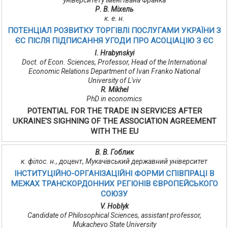
університету імені Івана Франка
Р. В. Міхель
к. е. н.
ПОТЕНЦІАЛ РОЗВИТКУ ТОРГІВЛІ ПОСЛУГАМИ УКРАЇНИ З
ЄС ПІСЛЯ ПІДПИСАННЯ УГОДИ ПРО АСОЦІАЦІЮ З ЄС
I. Hrabynskyi
Doct. of Econ. Sciences, Professor, Head of the International
Economic Relations Department of Ivan Franko National
University of L'viv
R. Mikhel
PhD in economics
POTENTIAL FOR THE TRADE IN SERVICES AFTER
UKRAINE'S SIGHNING OF THE ASSOCIATION AGREEMENT
WITH THE EU
В. В. Гоблик
к. філос. н., доцент, Мукачівський державний університет
ІНСТИТУЦІЙНО-ОРГАНІЗАЦІЙНІ ФОРМИ СПІВПРАЦІ В
МЕЖАХ ТРАНСКОРДОННИХ РЕГІОНІВ ЄВРОПЕЙСЬКОГО
СОЮЗУ
V. Hoblyk
Candidate of Philosophical Sciences, assistant professor,
Mukachevo State University