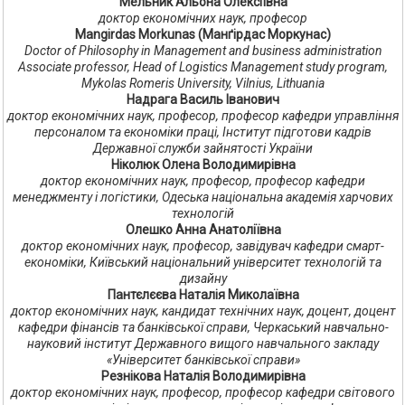
Мельник Альона Олексіївна
доктор економічних наук, професор
Mangirdas Morkunas (Манґірдас Моркунас)
Doctor of Philosophy in Management and business administration
Associate professor, Head of Logistics Management study program,
Mykolas Romeris University, Vilnius, Lithuania
Надрага Василь Іванович
доктор економічних наук, професор, професор кафедри управління
персоналом та економіки праці, Інститут підготови кадрів
Державної служби зайнятості України
Ніколюк Олена Володимирівна
доктор економічних наук, професор, професор кафедри
менеджменту і логістики, Одеська національна академія харчових
технологій
Олешко Анна Анатоліївна
доктор економічних наук, професор, завідувач кафедри смарт-
економіки, Київський національний університет технологій та
дизайну
Пантєлєєва Наталія Миколаївна
доктор економічних наук, кандидат технічних наук, доцент, доцент
кафедри фінансів та банківської справи, Черкаський навчально-
науковий інститут Державного вищого навчального закладу
«Університет банківської справи»
Резнікова Наталія Володимирівна
доктор економічних наук, професор, професор кафедри світового