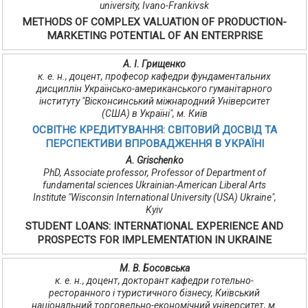
university, Ivano-Frankivsk
METHODS OF COMPLEX VALUATION OF PRODUCTION-
MARKETING POTENTIAL OF AN ENTERPRISE
А. І. Грищенко
к. е. н., доцент, професор кафедри фундаментальних
дисциплін Українсько-американського гуманітарного
інституту "Вісконсинський міжнародний Університет
(США) в Україні", м. Київ
ОСВІТНЄ КРЕДИТУВАННЯ: СВІТОВИЙ ДОСВІД ТА
ПЕРСПЕКТИВИ ВПРОВАДЖЕННЯ В УКРАЇНІ
A. Grischenko
PhD, Associate professor, Professor of Department of
fundamental sciences Ukrainian-American Liberal Arts
Institute "Wisconsin International University (USA) Ukraine",
Kyiv
STUDENT LOANS: INTERNATIONAL EXPERIENCE AND
PROSPECTS FOR IMPLEMENTATION IN UKRAINE
М. В. Босовська
к. е. н., доцент, докторант кафедри готельно-
ресторанного і туристичного бізнесу, Київський
національний торговельно-економічний університет, м.