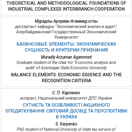
THEORETICAL AND METHODOLOGICAL FOUNDATIONS OF
INDUSTRIAL COMPLEXES INTERBRANCH COOPERATION
Мурадлы Арзуман Агаммед оглы
диссертант кафедры "Экономический анализ и аудит",
Азербайджанский Государственный Экономический
Университет
БАЛАНСОВЫЕ ЭЛЕМЕНТЫ: ЭКОНОМИЧЕСКАЯ
СУЩНОСТЬ И КРИТЕРИИ ПРИЗНАНИЯ
Muradly Arzuman Agammed
Graduate student of the chair for "Economic analysis and
audit" of Azerbaijan State Economic University
BALANCE ELEMENTS: ECONOMIC ESSENCE AND THE
RECOGNITION CRITERIA
С. П. Карпенко
аспірант, Національний університет ДПС України
СУТНІСТЬ ТА ОСОБЛИВОСТІ АКЦИЗНОГО
ОПОДАТКУВАННЯ: СВІТОВИЙ ДОСВІД ТА ПЕРСПЕКТИВИ
В УКРАЇНІ
S. Karpenko
PhD student of National University of state tax service of