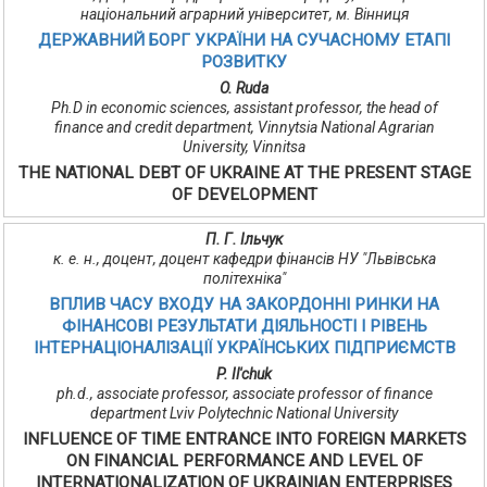
національний аграрний університет, м. Вінниця
ДЕРЖАВНИЙ БОРГ УКРАЇНИ НА СУЧАСНОМУ ЕТАПІ
РОЗВИТКУ
O. Ruda
Ph.D in economic sciences, assistant professor, the head of
finance and credit department, Vinnytsia National Agrarian
University, Vinnitsa
THE NATIONAL DEBT OF UKRAINE AT THE PRESENT STAGE
OF DEVELOPMENT
П. Г. Ільчук
к. е. н., доцент, доцент кафедри фінансів НУ "Львівська
політехніка"
ВПЛИВ ЧАСУ ВХОДУ НА ЗАКОРДОННІ РИНКИ НА
ФІНАНСОВІ РЕЗУЛЬТАТИ ДІЯЛЬНОСТІ І РІВЕНЬ
ІНТЕРНАЦІОНАЛІЗАЦІЇ УКРАЇНСЬКИХ ПІДПРИЄМСТВ
P. Il'chuk
ph.d., associate professor, associate professor of finance
department Lviv Polytechnic National University
INFLUENCE OF TIME ENTRANCE INTO FOREIGN MARKETS
ON FINANCIAL PERFORMANCE AND LEVEL OF
INTERNATIONALIZATION OF UKRAINIAN ENTERPRISES