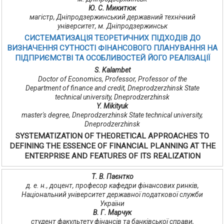
Ю. С. Микитюк
магістр, Дніпродзержинський державний технічний
університет, м. Дніпродзержинськ
СИСТЕМАТИЗАЦІЯ ТЕОРЕТИЧНИХ ПІДХОДІВ ДО
ВИЗНАЧЕННЯ СУТНОСТІ ФІНАНСОВОГО ПЛАНУВАННЯ НА
ПІДПРИЄМСТВІ ТА ОСОБЛИВОСТЕЙ ЙОГО РЕАЛІЗАЦІЇ
S. Kalambet
Doctor of Economics, Professor, Professor of the
Department of finance and credit, Dneprodzerzhinsk State
technical university, Dneprodzerzhinsk
Y. Mikityuk
master's degree, Dneprodzerzhinsk State technical university,
Dneprodzerzhinsk
SYSTEMATIZATION OF THEORETICAL APPROACHES TO
DEFINING THE ESSENCE OF FINANCIAL PLANNING AT THE
ENTERPRISE AND FEATURES OF ITS REALIZATION
Т. В. Паєнтко
д. е. н., доцент, професор кафедри фінансових ринків,
Національний університет державної податкової служби
України
В. Г. Марчук
студент факультету фінансів та банківської справи,