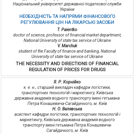
Національний університет державної податкової служби
України
НЕОБХІДНІСТЬ ТА НАПРЯМИ ФІНАНСОВОГО
РЕГУЛЮВАННЯ ЦІН НА ЛІКАРСЬКІ ЗАСОБИ
T. Paientko
doctor of science, professor of financial market department,
National University of state tax service of Ukraine
V. Marchuk
student of the Faculty of finance and banking, National
University of state tax service of Ukraine
THE NECESSITY AND DIRECTIONS OF FINANCIAL
REGULATION OF PRICES FOR DRUGS
Я. Р. Корнійко
к. е. н., старший викладач кафедри логістики,
транспортних технологій і маркетингу, Київська
державна академія водного транспорту імені гетьмана
Петра Конашевича-Сагайдачного, м. Київ
Н. О. Валявська
асистент кафедри логістики, транспортних технологій і
маркетингу, Київська державна академія водного
транспорту імені гетьмана Петра Конашевича-
Сагайдачного, м. Київ