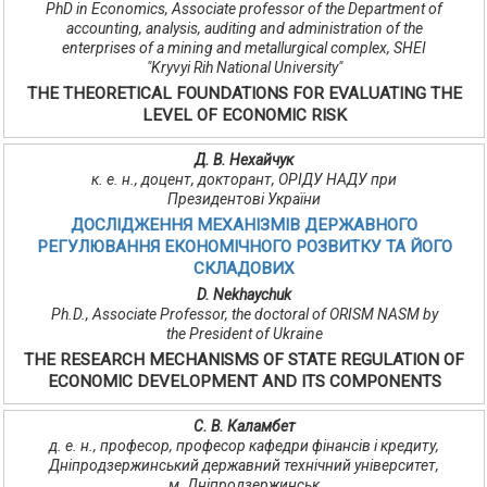
PhD in Economics, Associate professor of the Department of
accounting, analysis, auditing and administration of the
enterprises of a mining and metallurgical complex, SHEI
"Kryvyi Rih National University"
THE THEORETICAL FOUNDATIONS FOR EVALUATING THE
LEVEL OF ECONOMIC RISK
Д. В. Нехайчук
к. е. н., доцент, докторант, ОРІДУ НАДУ при
Президентові України
ДОСЛІДЖЕННЯ МЕХАНІЗМІВ ДЕРЖАВНОГО
РЕГУЛЮВАННЯ ЕКОНОМІЧНОГО РОЗВИТКУ ТА ЙОГО
СКЛАДОВИХ
D. Nekhaychuk
Ph.D., Associate Professor, the doctoral of ORISM NASM by
the President of Ukraine
THE RESEARCH MECHANISMS OF STATE REGULATION OF
ECONOMIC DEVELOPMENT AND ITS COMPONENTS
С. В. Каламбет
д. е. н., професор, професор кафедри фінансів і кредиту,
Дніпродзержинський державний технічний університет,
м. Дніпродзержинськ