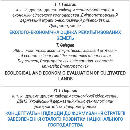
Т. І. Галаган
к. е. н., доцент, доцент кафедри економічної теорії та
економіки сільського господарства, Дніпропетровський
державний аграрно-економічний університет, м.
Дніпропетровськ
ЕКОЛОГО-ЕКОНОМІЧНА ОЦІНКА РЕКУЛЬТИВОВАНИХ
ЗЕМЕЛЬ
T. Galagan
PhD in Economics, associate professor, assistant professor
of economic theory and the economics of agriculture
Department, Dnepropetrovsk state agrarian- economic
university, Dnepropetrovsk
ECOLOGICAL AND ECONOMIC EVALUATION OF CULTIVATED
LANDS
Ю. І. Паршин
к. т. н., доцент, доцент кафедри економічної кібернетики,
ДВНЗ "Український державний хіміко-технологічний
університет", м. Дніпропетровськ
КОНЦЕПТУАЛЬНІ ПІДХОДИ ДО ФОРМУВАННЯ СТРАТЕГІЇ
ЗАБЕЗПЕЧЕННЯ СТАЛОГО РОЗВИТКУ НАЦІОНАЛЬНОГО
ГОСПОДАРСТВА