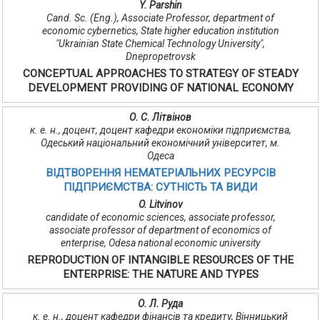
Y. Parshin
Cand. Sc. (Eng.), Associate Professor, department of
economic cybernetics, State higher education institution
"Ukrainian State Chemical Technology University",
Dnepropetrovsk
CONCEPTUAL APPROACHES TO STRATEGY OF STEADY
DEVELOPMENT PROVIDING OF NATIONAL ECONOMY
О. С. Літвінов
к. е. н., доцент, доцент кафедри економіки підприємства,
Одеський національний економічний університет, м.
Одеса
ВІДТВОРЕННЯ НЕМАТЕРІАЛЬНИХ РЕСУРСІВ
ПІДПРИЄМСТВА: СУТНІСТЬ ТА ВИДИ
O. Litvinov
candidate of economic sciences, associate professor,
associate professor of department of economics of
enterprise, Odesa national economic university
REPRODUCTION OF INTANGIBLE RESOURCES OF THE
ENTERPRISE: THE NATURE AND TYPES
О. Л. Руда
к. е. н., доцент кафедри фінансів та кредиту, Вінницький