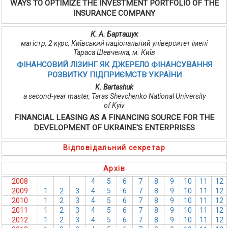
WAYS TO OPTIMIZE THE INVESTMENT PORTFOLIO OF THE
INSURANCE COMPANY
К. А. Барташук
магістр, 2 курс, Київський національний університет імені
Тараса Шевченка, м. Київ
ФІНАНСОВИЙ ЛІЗИНГ ЯК ДЖЕРЕЛО ФІНАНСУВАННЯ
РОЗВИТКУ ПІДПРИЄМСТВ УКРАЇНИ
K. Bartashuk
a second-year master, Taras Shevchenko National University
of Kyiv
FINANCIAL LEASING AS A FINANCING SOURCE FOR THE
DEVELOPMENT OF UKRAINE'S ENTERPRISES
Відповідальний секретар
Архів
2008
1
2
3
4
5
6
7
8
9
10
11
12
2009
1
2
3
4
5
6
7
8
9
10
11
12
2010
1
2
3
4
5
6
7
8
9
10
11
12
2011
1
2
3
4
5
6
7
8
9
10
11
12
2012
1
2
3
4
5
6
7
8
9
10
11
12