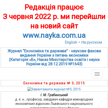
Редакція працює
З червня 2022 р. ми перейшли
на новий сайт
www.nayka.com.ua
English
•
На русском
Журнал “Економіка та держава” - наукове фахове
видання України з питань економіки
(Категорія «Б», Наказ Міністерства освіти і науки
України від 28.12.2019 №1643)
Toggle
naviga
Економіка та держава № 3, 2015
І. М. Грабинський
д. е. н., професор, завідувач кафедри міжнародних
економічних відносин Львівського національного