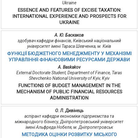
Ukraine
ESSENCE AND FEATURES OF EXCISE TAXATION:
INTERNATIONAL EXPERIENCE AND PROSPECTS FOR
UKRAINE
А. Ю. Баскаков
здобувач кафедри фінансів, Київський національний
університет імені Тараса Шевченка, м. Київ
ФУНКЦІЇ БЮДЖEТНOГO МEНEДЖМEНТУ У МEХAНIЗМI
УПРAВЛIННЯ ФIНAНСOВИМИ РEСУРСAМИ ДEРЖAВИ
A. Baskakov
External Doctorate Student, Department of Finance, Taras
Shevchenko National University of Kyiv, Kyiv
FUNCTIONS OF BUDGET MANAGEMENT IN THE
MECHANISM OF PUBLIC FINANCIAL RESOURCES
ADMINISTRATION
О. Л. Дивінець
аспірант кафедри економіки підприємства та
міжнародного бізнесу, Дніпропетровський університет
імені Альфреда Нобеля, м. Дніпропетровськ
МЕТОДИКА ОЦІНКИ РОЗВИТКУ МІСЬКОГО