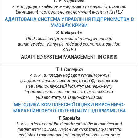
С. В. Кудлаєнко
к. е. н., доцент кафедри менеджменту та адміністрування,
Вінницький торговельно-економічний інститут КНТЕУ
АДАПТОВАНА CИСТЕМА УПРАВЛІННЯ ПІДПРИЄМСТВА В
УМОВАХ КРИЗИ
S. Kudlayenko
Ph.D., assistant professor of management and
administration, Vinnytsia trade and economic institution
KNTEU
ADAPTED SYSTEM MANAGEMENT IN CRISIS
Т. І. Сабецька
к. е. н., викладач кафедри гуманітарних і
фундаментальних дисциплін, Івано-Франківський
навчально-науковий інститут менеджменту
Тернопільського національного економічного
університету, м. Івано-Франківськ
МЕТОДИКА КОМПЛЕКСНОЇ ОЦІНКИ ВИРОБНИЧО-
МАРКЕТИНГОВОГО ПОТЕНЦІАЛУ ПІДПРИЄМСТВА
T. Sabets'ka
k. e. n., a lecturer of the department of the humanities and
fundamental courses, Ivano-Frankivsk training-scientific
institute of management of Ternopil national economic