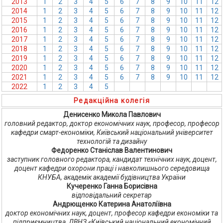
2013
1
2
3
4
5
6
7
8
9
10
11
12
2014
1
2
3
4
5
6
7
8
9
10
11
12
2015
1
2
3
4
5
6
7
8
9
10
11
12
2016
1
2
3
4
5
6
7
8
9
10
11
12
2017
1
2
3
4
5
6
7
8
9
10
11
12
2018
1
2
3
4
5
6
7
8
9
10
11
12
2019
1
2
3
4
5
6
7
8
9
10
11
12
2020
1
2
3
4
5
6
7
8
9
10
11
12
2021
1
2
3
4
5
6
7
8
9
10
11
12
2022
1
2
3
4
5
6
7
8
9
10
11
12
Редакційна колегія
Денисенко Микола Павлович
головний редактор, доктор економічних наук, професор, професор
кафедри смарт-економіки, Київський національний університет
технологій та дизайну
Федоренко Станіслав Валентинович
заступник головного редактора, кандидат технічних наук, доцент,
доцент кафедри охорони праці і навколишнього середовища
КНУБА, академік академії будівництва України
Кучеренко Ганна Борисівна
відповідальний секретар
Андрющенко Катерина Анатоліївна
доктор економічних наук, доцент, професор кафедри економіки та
підприємництва, ДВНЗ «Київський національний економічний