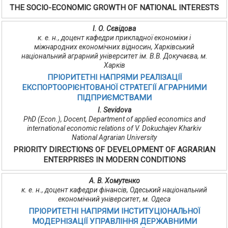
THE SOCIO-ECONOMIC GROWTH OF NATIONAL INTERESTS
І. О. Сєвідова
к. е. н., доцент кафедри прикладної економіки і
міжнародних економічних відносин, Харківський
національний аграрний університет ім. В.В. Докучаєва, м.
Харків
ПРІОРИТЕТНІ НАПРЯМИ РЕАЛІЗАЦІЇ
ЕКСПОРТООРІЄНТОВАНОЇ СТРАТЕГІЇ АГРАРНИМИ
ПІДПРИЄМСТВАМИ
I. Sevidova
PhD (Econ.), Docent, Department of applied economics and
international economic relations of V. Dokuchajev Kharkiv
National Agrarian University
PRIORITY DIRECTIONS OF DEVELOPMENT OF AGRARIAN
ENTERPRISES IN MODERN CONDITIONS
А. В. Хомутенко
к. е. н., доцент кафедри фінансів, Одеський національний
економічний університет, м. Одеса
ПРІОРИТЕТНІ НАПРЯМИ ІНСТИТУЦІОНАЛЬНОЇ
МОДЕРНІЗАЦІЇ УПРАВЛІННЯ ДЕРЖАВНИМИ