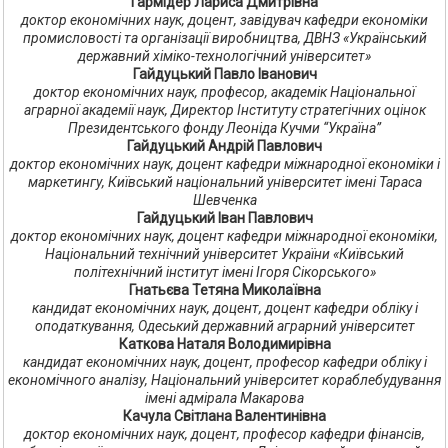
Гармідер Лариса Дмитрівна
доктор економічних наук, доцент, завідувач кафедри економіки
промисловості та організації виробництва, ДВНЗ «Український
державний хіміко-технологічний університет»
Гайдуцький Павло Іванович
доктор економічних наук, професор, академік Національної
аграрної академії наук, Директор Інституту стратегічних оцінок
Президентського фонду Леоніда Кучми “Україна”
Гайдуцький Андрій Павлович
доктор економічних наук, доцент кафедри міжнародної економіки і
маркетингу, Київський національний університет імені Тараса
Шевченка
Гайдуцький Іван Павлович
доктор економічних наук, доцент кафедри міжнародної економіки,
Національний технічний університет України «Київський
політехнічний інститут імені Ігоря Сікорського»
Гнатьєва Тетяна Миколаївна
кандидат економічних наук, доцент, доцент кафедри обліку і
оподаткування, Одеський державний аграрний університет
Каткова Наталя Володимирівна
кандидат економічних наук, доцент, професор кафедри обліку і
економічного аналізу, Національний університет кораблебудування
імені адмірала Макарова
Качула Світлана Валентинівна
доктор економічних наук, доцент, професор кафедри фінансів,