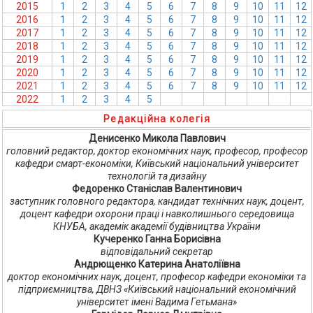
2015
1
2
3
4
5
6
7
8
9
10
11
12
2016
1
2
3
4
5
6
7
8
9
10
11
12
2017
1
2
3
4
5
6
7
8
9
10
11
12
2018
1
2
3
4
5
6
7
8
9
10
11
12
2019
1
2
3
4
5
6
7
8
9
10
11
12
2020
1
2
3
4
5
6
7
8
9
10
11
12
2021
1
2
3
4
5
6
7
8
9
10
11
12
2022
1
2
3
4
5
6
7
8
9
10
11
12
Редакційна колегія
Денисенко Микола Павлович
головний редактор, доктор економічних наук, професор, професор
кафедри смарт-економіки, Київський національний університет
технологій та дизайну
Федоренко Станіслав Валентинович
заступник головного редактора, кандидат технічних наук, доцент,
доцент кафедри охорони праці і навколишнього середовища
КНУБА, академік академії будівництва України
Кучеренко Ганна Борисівна
відповідальний секретар
Андрющенко Катерина Анатоліївна
доктор економічних наук, доцент, професор кафедри економіки та
підприємництва, ДВНЗ «Київський національний економічний
університет імені Вадима Гетьмана»