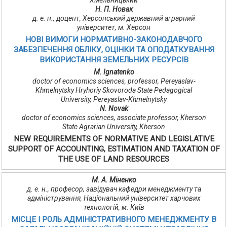
Хмельницький
Н. П. Новак
д. е. н., доцент, Херсонський державний аграрний
університет, м. Херсон
НОВІ ВИМОГИ НОРМАТИВНО-ЗАКОНОДАВЧОГО
ЗАБЕЗПЕЧЕННЯ ОБЛІКУ, ОЦІНКИ ТА ОПОДАТКУВАННЯ
ВИКОРИСТАННЯ ЗЕМЕЛЬНИХ РЕСУРСІВ
M. Ignatenko
doctor of economics sciences, professor, Pereyaslav-
Khmelnytsky Hryhoriy Skovoroda State Pedagogical
University, Pereyaslav-Khmelnytsky
N. Novak
doctor of economics sciences, associate professor, Kherson
State Agrarian University, Kherson
NEW REQUIREMENTS OF NORMATIVE AND LEGISLATIVE
SUPPORT OF ACCOUNTING, ESTIMATION AND TAXATION OF
THE USE OF LAND RESOURCES
М. А. Міненко
д. е. н., професор, завідувач кафедри менеджменту та
адміністрування, Національний університет харчових
технологій, м. Київ
МІСЦЕ І РОЛЬ АДМІНІСТРАТИВНОГО МЕНЕДЖМЕНТУ В