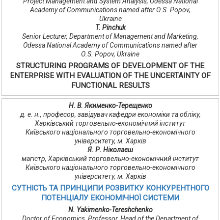
Project Management and System Analysis, Odessa National
Academy of Communications named after О.S. Popov,
Ukraine
T. Pinchuk
Senior Lecturer, Department of Management and Marketing,
Odessa National Academy of Communications named after
О.S. Popov, Ukraine
STRUCTURING PROGRAMS OF DEVELOPMENT OF THE
ENTERPRISE WITH EVALUATION OF THE UNCERTAINTY OF
FUNCTIONAL RESULTS
Н. В. Якименко-Терещенко
д. е. н., професор, завідувач кафедри економіки та обліку,
Харківський торговельно-економічний інститут
Київського національного торговельно-економічного
університету, м. Харків
Я. Р. Ніколаєш
магістр, Харківський торговельно-економічний інститут
Київського національного торговельно-економічного
університету, м. Харків
СУТНІСТЬ ТА ПРИНЦИПИ РОЗВИТКУ КОНКУРЕНТНОГО
ПОТЕНЦІАЛУ ЕКОНОМІЧНОЇ СИСТЕМИ
N. Yakimenko-Tereshchenko
Doctor of Economics, Professor, Head of the Department of