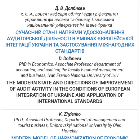
Д. В. Долбнєва
к. е. н., доцент кафедри обліку і аудиту, факультет
управління фінансами та бізнесу, Львівський
національний університет ім. Івана Франка
СУЧАСНИЙ СТАН І НАПРЯМИ УДОСКОНАЛЕННЯ
АУДИТОРСЬКОЇ ДІЯЛЬНОСТІ В УМОВАХ ЄВРОПЕЙСЬКОЇ
ІНТЕГРАЦІЇ УКРАЇНИ ТА ЗАСТОСУВАННЯ МІЖНАРОДНИХ
СТАНДАРТІВ
D. Dolbneva
PhD in Economics, Associate Professor department of
accounting and auditing the faculty Financial management
and business, Ivan Franko National University of Lviv
THE MODERN STATE AND DIRECTIONS OF IMPROVEMENT
OF AUDIT ACTIVITY IN THE CONDITIONS OF EUROPEAN
INTEGRATION OF UKRAINE AND APPLICATION OF
INTERNATIONAL STANDARDS
K. Zhylenko
Ph.D., Assistant Professor, Department of management and
tourist business, Dniprovskyi national University by Oles
Honchar
MODERN MODEL OF HARMONIZATION OF ECONOMIC