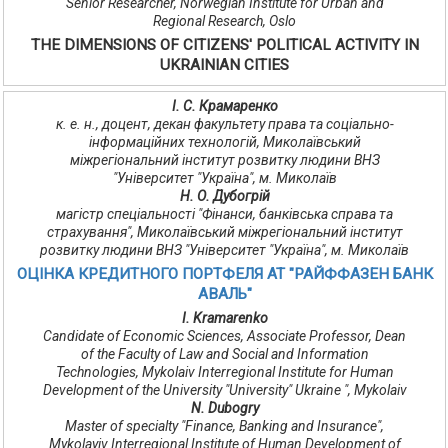
Senior Researcher, Norwegian Institute for Urban and
Regional Research, Oslo
THE DIMENSIONS OF CITIZENS' POLITICAL ACTIVITY IN
UKRAINIAN CITIES
І. С. Крамаренко
к. е. н., доцент, декан факультету права та соціально-
інформаційних технологій, Миколаївський
міжрегіональний інститут розвитку людини ВНЗ
"Університет "Україна", м. Миколаїв
Н. О. Дубогрій
магістр спеціальності "Фінанси, банківська справа та
страхування", Миколаївський міжрегіональний інститут
розвитку людини ВНЗ "Університет "Україна", м. Миколаїв
ОЦІНКА КРЕДИТНОГО ПОРТФЕЛЯ АТ "РАЙФФАЗЕН БАНК
АВАЛЬ"
I. Kramarenko
Candidate of Economic Sciences, Associate Professor, Dean
of the Faculty of Law and Social and Information
Technologies, Mykolaiv Interregional Institute for Human
Development of the University "University" Ukraine ", Mykolaiv
N. Dubogry
Master of specialty "Finance, Banking and Insurance",
Mykolayiv Interregional Institute of Human Development of