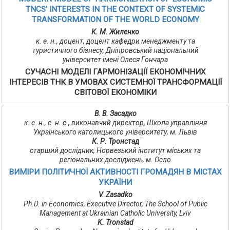
TNCS' INTERESTS IN THE CONTEXT OF SYSTEMIC
TRANSFORMATION OF THE WORLD ECONOMY
К. М. Жиленко
к. е. н., доцент, доцент кафедри менеджменту та
туристичного бізнесу, Дніпровський національний
університет імені Олеся Гончара
СУЧАСНІ МОДЕЛІ ГАРМОНІЗАЦІЇ ЕКОНОМІЧНИХ
ІНТЕРЕСІВ ТНК В УМОВАХ СИСТЕМНОЇ ТРАНСФОРМАЦІЇ
СВІТОВОЇ ЕКОНОМІКИ
В. В. Засадко
к. е. н., с. н. с., виконавчий директор, Школа управління
Українського католицького університету, м. Львів
К. Р. Тронстад
старший дослідник, Норвезький інститут міських та
регіональних досліджень, м. Осло
ВИМІРИ ПОЛІТИЧНОЇ АКТИВНОСТІ ГРОМАДЯН В МІСТАХ
УКРАЇНИ
V. Zasadko
Ph.D. in Economics, Executive Director, The School of Public
Management at Ukrainian Catholic University, Lviv
K. Tronstad