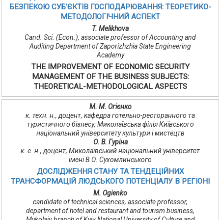
БЕЗПЕКОЮ СУБ'ЄКТІВ ГОСПОДАРЮВАННЯ: ТЕОРЕТИКО-
МЕТОДОЛОГІЧНИЙ АСПЕКТ
T. Melikhova
Cand. Sci. (Econ.), associate professor of Accounting and
Auditing Department of Zaporizhzhia State Engineering
Academy
THE IMPROVEMENT OF ECONOMIC SECURITY
MANAGEMENT OF THE BUSINESS SUBJECTS:
THEORETICAL-METHODOLOGICAL ASPECTS
М. М. Огієнко
к. техн. н., доцент, кафедра готельно-ресторанного та
туристичного бізнесу, Миколаївська філія Київського
національний університету культури і мистецтв
О. В. Гуріна
к. е. н., доцент, Миколаївський національний університет
імені В.О. Сухомлинського
ДОСЛІДЖЕННЯ СТАНУ ТА ТЕНДЕЦІЙНИХ
ТРАНСФОРМАЦІЙ ЛЮДСЬКОГО ПОТЕНЦІАЛУ В РЕГІОНІ
M. Ogienko
candidate of technical sciences, associate professor,
department of hotel and restaurant and tourism business,
Mykolaiv branch of Kyiv National University of Culture and