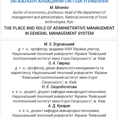
ЗАГАЛЬНООРГАНІЗАЦІЙНІЙ СИСТЕМІ УПРАВЛІННЯ
M. Minenko
doctor of economics, professor, head of the department of
management and administration, National university of food
technologies, Kyiv
THE PLACE AND ROLE OF ADMINISTRATIVE MANAGEMENT
IN GENERAL MANAGEMENT SYSTEM
М. З. Згуровський
д. т. н., професор, академік НАН України, ректор,
Національний технічний університет України "Київський
політехнічний інститут імені Ігоря Сікорського", м. Київ
О. А. Гавриш
д. т. н., професор, декан факультету менеджменту та
маркетингу, Національний технічний університет України
"Київський політехнічний інститут імені Ігоря
Сікорського", м. Київ
Н. Є. Скоробогатова
к. е. н., доцент, доцент кафедри міжнародної економіки,
Національний технічний університет України "Київський
політехнічний інститут імені Ігоря Сікорського", м. Київ
А. Д. Кухарук
к. е. н., доцент кафедри міжнародної економіки,
Національний технічний університет України "Київський