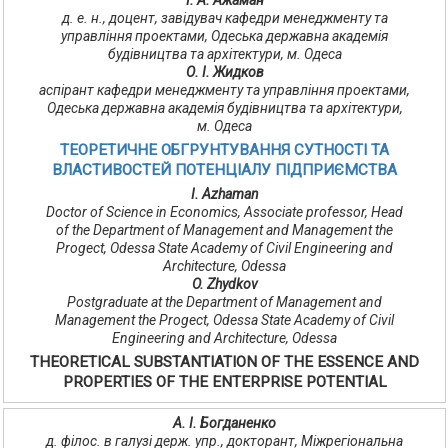
І. А. Ажаман
д. е. н., доцент, завідувач кафедри менеджменту та
управління проектами, Одеська державна академія
будівництва та архітектури, м. Одеса
О. І. Жидков
аспірант кафедри менеджменту та управління проектами,
Одеська державна академія будівництва та архітектури,
м. Одеса
ТЕОРЕТИЧНЕ ОБГРУНТУВАННЯ СУТНОСТІ ТА
ВЛАСТИВОСТЕЙ ПОТЕНЦІАЛУ ПІДПРИЄМСТВА
І. Azhaman
Doctor of Science in Economics, Associate professor, Head
of the Department of Mаnagеment and Managеment the
Progect, Odessa State Academy of Civil Engineering and
Architecture, Odessa
O. Zhydkov
Postgraduate at the Department of Mаnagеment and
Managеment the Progect, Odessa State Academy of Civil
Engineering and Architecture, Odessa
THEORETICAL SUBSTANTIATION OF THE ESSENCE AND
PROPERTIES OF THE ENTERPRISE POTENTIAL
А. І. Богданенко
д. філос. в галузі держ. упр., докторант, Міжрегіональна