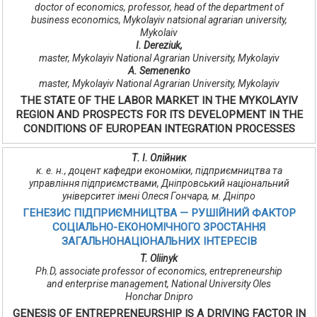
doctor of economics, professor, head of the department of
business economics, Mykolayiv natsіonal agrarian unіversity,
Mykolaiv
I. Dereziuk,
master, Mykolayiv National Agrarian University, Mykolayiv
A. Semenenko
master, Mykolayiv National Agrarian University, Mykolayiv
THE STATE OF THE LABOR MARKET IN THE MYKOLAYIV
REGION AND PROSPECTS FOR ITS DEVELOPMENT IN THE
CONDITIONS OF EUROPEAN INTEGRATION PROCESSES
Т. І. Олійник
к. е. н., доцент кафедри економіки, підприємництва та
управління підприємствами, Дніпровський національний
університет імені Олеся Гончара, м. Дніпро
ГЕНЕЗИС ПІДПРИЄМНИЦТВА — РУШІЙНИЙ ФАКТОР
СОЦІАЛЬНО-ЕКОНОМІЧНОГО ЗРОСТАННЯ
ЗАГАЛЬНОНАЦІОНАЛЬНИХ ІНТЕРЕСІВ
T. Oliinyk
Ph.D, associate professor of economics, entrepreneurship
and enterprise management, National University Oles
Honchar Dnipro
GENESIS OF ENTREPRENEURSHIP IS A DRIVING FACTOR IN