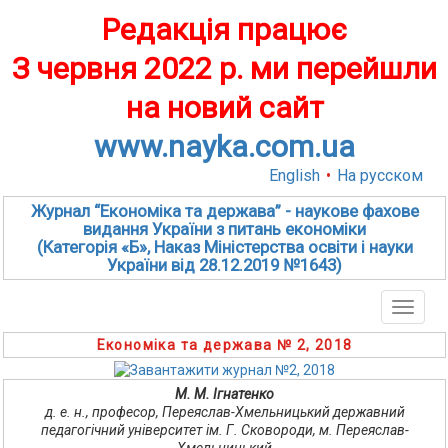
Редакція працює
З червня 2022 р. ми перейшли
на новий сайт
www.nayka.com.ua
English
•
На русском
Журнал “Економіка та держава” - наукове фахове
видання України з питань економіки
(Категорія «Б», Наказ Міністерства освіти і науки
України від 28.12.2019 №1643)
Toggle
naviga
Економіка та держава № 2, 2018
М. М. Ігнатенко
д. е. н., професор, Переяслав-Хмельницький державний
педагогічний університет ім. Г. Сковороди, м. Переяслав-