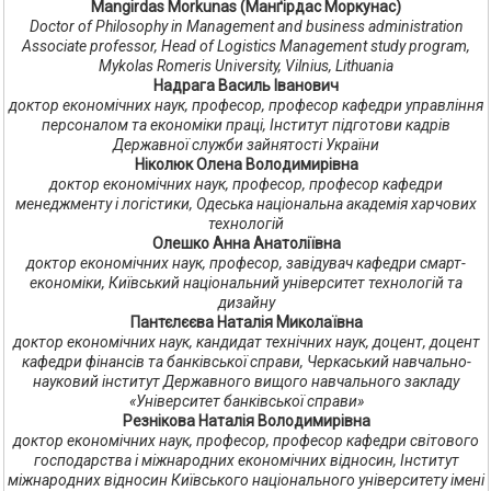
Mangirdas Morkunas (Манґірдас Моркунас)
Doctor of Philosophy in Management and business administration
Associate professor, Head of Logistics Management study program,
Mykolas Romeris University, Vilnius, Lithuania
Надрага Василь Іванович
доктор економічних наук, професор, професор кафедри управління
персоналом та економіки праці, Інститут підготови кадрів
Державної служби зайнятості України
Ніколюк Олена Володимирівна
доктор економічних наук, професор, професор кафедри
менеджменту і логістики, Одеська національна академія харчових
технологій
Олешко Анна Анатоліївна
доктор економічних наук, професор, завідувач кафедри смарт-
економіки, Київський національний університет технологій та
дизайну
Пантєлєєва Наталія Миколаївна
доктор економічних наук, кандидат технічних наук, доцент, доцент
кафедри фінансів та банківської справи, Черкаський навчально-
науковий інститут Державного вищого навчального закладу
«Університет банківської справи»
Резнікова Наталія Володимирівна
доктор економічних наук, професор, професор кафедри світового
господарства і міжнародних економічних відносин, Інститут
міжнародних відносин Київського національного університету імені