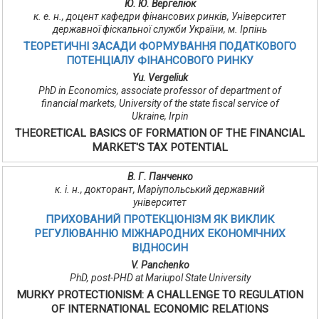
Ю. Ю. Вергелюк
к. е. н., доцент кафедри фінансових ринків, Університет
державної фіскальної служби України, м. Ірпінь
ТЕОРЕТИЧНІ ЗАСАДИ ФОРМУВАННЯ ПОДАТКОВОГО
ПОТЕНЦІАЛУ ФІНАНСОВОГО РИНКУ
Yu. Vergeliuk
PhD in Economics, associate professor of department of
financial markets, University of the state fiscal service of
Ukraine, Irpin
THEORETICAL BASICS OF FORMATION OF THE FINANCIAL
MARKET'S TAX POTENTIAL
В. Г. Панченко
к. і. н., докторант, Маріупольський державний
університет
ПРИХОВАНИЙ ПРОТЕКЦІОНІЗМ ЯК ВИКЛИК
РЕГУЛЮВАННЮ МІЖНАРОДНИХ ЕКОНОМІЧНИХ
ВІДНОСИН
V. Panchenko
PhD, post-PHD at Mariupol State University
MURKY PROTECTIONISM: A CHALLENGE TO REGULATION
OF INTERNATIONAL ECONOMIC RELATIONS