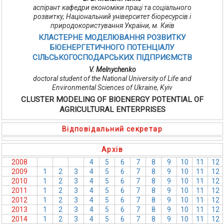
аспірант кафедри економіки праці та соціального
розвитку, Національний університет біоресурсів і
природокористування України, м. Київ
КЛАСТЕРНЕ МОДЕЛЮВАННЯ РОЗВИТКУ
БІОЕНЕРГЕТИЧНОГО ПОТЕНЦІАЛУ
СІЛЬСЬКОГОСПОДАРСЬКИХ ПІДПРИЄМСТВ
V. Melnychenko
doctoral student of the National University of Life and
Environmental Sciences of Ukraine, Kyiv
CLUSTER MODELING OF BIOENERGY POTENTIAL OF
AGRICULTURAL ENTERPRISES
Відповідальний секретар
Архів
2008
1
2
3
4
5
6
7
8
9
10
11
12
2009
1
2
3
4
5
6
7
8
9
10
11
12
2010
1
2
3
4
5
6
7
8
9
10
11
12
2011
1
2
3
4
5
6
7
8
9
10
11
12
2012
1
2
3
4
5
6
7
8
9
10
11
12
2013
1
2
3
4
5
6
7
8
9
10
11
12
2014
1
2
3
4
5
6
7
8
9
10
11
12