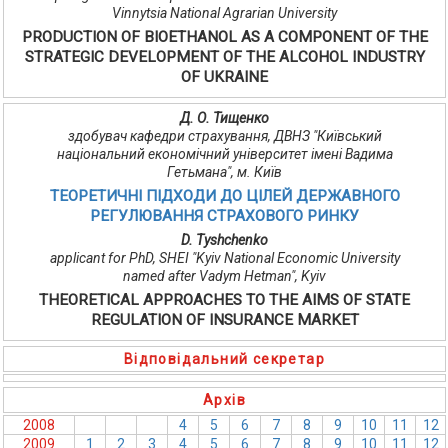
Vinnytsia National Agrarian University
PRODUCTION OF BIOETHANOL AS A COMPONENT OF THE
STRATEGIC DEVELOPMENT OF THE ALCOHOL INDUSTRY
OF UKRAINE
Д. О. Тищенко
здобувач кафедри страхування, ДВНЗ "Київський
національний економічний університет імені Вадима
Гетьмана", м. Київ
ТЕОРЕТИЧНІ ПІДХОДИ ДО ЦІЛЕЙ ДЕРЖАВНОГО
РЕГУЛЮВАННЯ СТРАХОВОГО РИНКУ
D. Tyshchenko
applicant for PhD, SHEI "Kyiv National Economic University
named after Vadym Hetman", Kyiv
THEORETICAL APPROACHES TO THE AIMS OF STATE
REGULATION OF INSURANCE MARKET
Відповідальний секретар
Архів
2008
1
2
3
4
5
6
7
8
9
10
11
12
2009
1
2
3
4
5
6
7
8
9
10
11
12