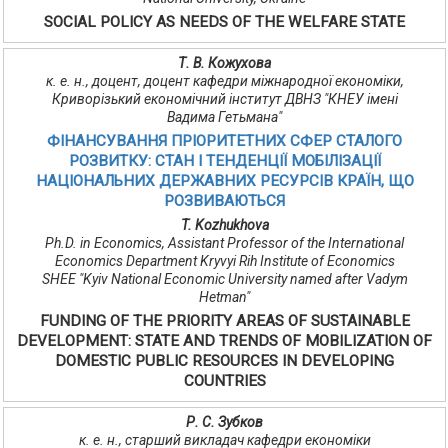
SOCIAL POLICY AS NEEDS OF THE WELFARE STATE
Т. В. Кожухова
к. е. н., доцент, доцент кафедри міжнародної економіки,
Криворізький економічний інститут ДВНЗ "КНЕУ імені
Вадима Гетьмана"
ФІНАНСУВАННЯ ПРІОРИТЕТНИХ СФЕР СТАЛОГО
РОЗВИТКУ: СТАН І ТЕНДЕНЦІЇ МОБІЛІЗАЦІЇ
НАЦІОНАЛЬНИХ ДЕРЖАВНИХ РЕСУРСІВ КРАЇН, ЩО
РОЗВИВАЮТЬСЯ
T. Kozhukhova
Ph.D. in Economics, Assistant Professor of the International
Economics Department Kryvyi Rih Institute of Economics
SHEE "Kyiv National Economic University named after Vadym
Hetman"
FUNDING OF THE PRIORITY AREAS OF SUSTAINABLE
DEVELOPMENT: STATE AND TRENDS OF MOBILIZATION OF
DOMESTIC PUBLIC RESOURCES IN DEVELOPING
COUNTRIES
Р. С. Зубков
к. е. н., старший викладач кафедри економіки