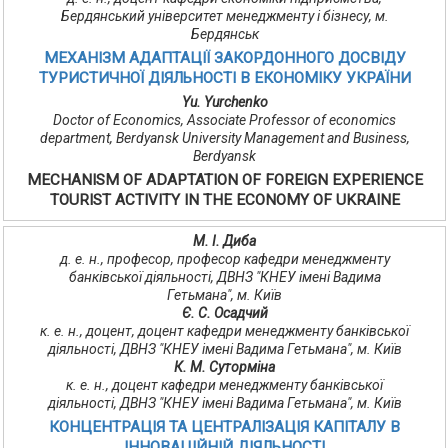
Бердянський університет менеджменту і бізнесу, м.
Бердянськ
МЕХАНІЗМ АДАПТАЦІЇ ЗАКОРДОННОГО ДОСВІДУ
ТУРИСТИЧНОЇ ДІЯЛЬНОСТІ В ЕКОНОМІКУ УКРАЇНИ
Yu. Yurchenko
Doctor of Economics, Associate Professor of economics
department, Berdyansk University Management and Business,
Berdyansk
MECHANISM OF ADAPTATION OF FOREIGN EXPERIENCE
TOURIST ACTIVITY IN THE ECONOMY OF UKRAINE
М. І. Диба
д. е. н., професор, професор кафедри менеджменту
банківської діяльності, ДВНЗ "КНЕУ імені Вадима
Гетьмана", м. Київ
Є. С. Осадчий
к. е. н., доцент, доцент кафедри менеджменту банківської
діяльності, ДВНЗ "КНЕУ імені Вадима Гетьмана", м. Київ
К. М. Суторміна
к. е. н., доцент кафедри менеджменту банківської
діяльності, ДВНЗ "КНЕУ імені Вадима Гетьмана", м. Київ
КОНЦЕНТРАЦІЯ ТА ЦЕНТРАЛІЗАЦІЯ КАПІТАЛУ В
ІННОВАЦІЙНІЙ ДІЯЛЬНОСТІ