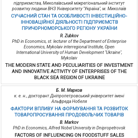
підприємства, Миколаївський міжрегіональний інститут
розвитку людини ВНЗ Університету "Україна", м. Миколаїв
СУЧАСНИЙ СТАН ТА ОСОБЛИВОСТІ ІНВЕСТИЦІЙНО-
ІННОВАЦІЙНОЇ ДІЯЛЬНОСТІ ПІДПРИЄМСТВ
ПРИЧОРНОМОРСЬКОГО РЕГІОНУ УКРАЇНИ
R. Zubkov
PhD in Economics, st. lecturer of the Department of Enterprise
Economics, Mykolaiv interregional Institute, Open
International University of Human Development "Ukraine",
Mykolaiv
THE MODERN STATE AND PECULIARITIES OF INVESTMENT
AND INNOVATIVE ACTIVITY OF ENTERPRISES OF THE
BLACK SEA REGION OF UKRAINE
Б. М. Марков
к. е. н., докторант Дніпропетровський університет імені
Альфреда Нобеля
ФАКТОРИ ВПЛИВУ НА ФОРМУВАННЯ ТА РОЗВИТОК
ТОВАРОПРОСУВАННЯ ПРОДОВОЛЬЧИХ ТОВАРІВ
B. Markov
PhD in Economics, Alfred Nobel University in Dnipropetrovsk
FACTORS OF INFLUENCING ON FOODSTUFF SALES