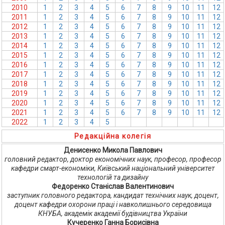
2010
1
2
3
4
5
6
7
8
9
10
11
12
2011
1
2
3
4
5
6
7
8
9
10
11
12
2012
1
2
3
4
5
6
7
8
9
10
11
12
2013
1
2
3
4
5
6
7
8
9
10
11
12
2014
1
2
3
4
5
6
7
8
9
10
11
12
2015
1
2
3
4
5
6
7
8
9
10
11
12
2016
1
2
3
4
5
6
7
8
9
10
11
12
2017
1
2
3
4
5
6
7
8
9
10
11
12
2018
1
2
3
4
5
6
7
8
9
10
11
12
2019
1
2
3
4
5
6
7
8
9
10
11
12
2020
1
2
3
4
5
6
7
8
9
10
11
12
2021
1
2
3
4
5
6
7
8
9
10
11
12
2022
1
2
3
4
5
6
7
8
9
10
11
12
Редакційна колегія
Денисенко Микола Павлович
головний редактор, доктор економічних наук, професор, професор
кафедри смарт-економіки, Київський національний університет
технологій та дизайну
Федоренко Станіслав Валентинович
заступник головного редактора, кандидат технічних наук, доцент,
доцент кафедри охорони праці і навколишнього середовища
КНУБА, академік академії будівництва України
Кучеренко Ганна Борисівна