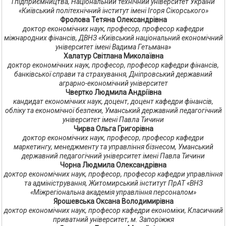
і підприємництва, Національний технічний університет України
«Київський політехнічний інститут імені Ігоря Сікорського»
Фролова Тетяна Олександрівна
доктор економічних наук, професор, професор кафедри
міжнародних фінансів, ДВНЗ «Київський національний економічний
університет імені Вадима Гетьмана»
Халатур Світлана Миколаївна
доктор економічних наук, професор, професор кафедри фінансів,
банківської справи та страхування, Дніпровський державний
аграрно-економічний університет
Чвертко Людмила Андріївна
кандидат економічних наук, доцент, доцент кафедри фінансів,
обліку та економічної безпеки, Уманський державний педагогічний
університет імені Павла Тичини
Чирва Ольга Григорівна
доктор економічних наук, професор, професор кафедри
маркетингу, менеджменту та управління бізнесом, Уманський
державний педагогічний університет імені Павла Тичини
Чорна Людмила Олександрівна
доктор економічних наук, професор, професор кафедри управління
та адміністрування, Житомирський інститут ПрАТ «ВНЗ
«Міжрегіональна академія управління персоналом»
Ярошевська Оксана Володимирівна
доктор економічних наук, професор кафедри економіки, Класичний
приватний університет, м. Запоріжжя