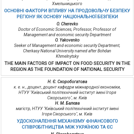
Хмельницького
ОСНОВНІ ФАКТОРИ ВПЛИВУ НА ПРОДОВОЛЬЧУ БЕЗПЕКУ
РЕГІОНУ ЯК ОСНОВУ НАЦІОНАЛЬНОЇ БЕЗПЕКИ
O. Cherevko
Doctor of Economic Sciences, Professor, Professor of
Management and economic security Department
O. Yakovenko
Seeker of Management and economic security Department,
Cherkasy National University named after Bohdan
Khmelnytsky
THE MAIN FACTORS OF IMPACT ON FOOD SECURITY IN THE
REGION AS THE FOUNDATION OF NATIONAL SECURITY
Н. Є. Скоробогатова
к. е. н., доцент, доцент кафедри міжнародної економіки,
НТУУ "Київський політехнічний інститут імені Ігоря
Сікорського", м. Київ
Н. М. Балєва
магістр, НТУУ "Київський політехнічний інститут імені
Ігоря Сікорського", м. Київ
УДОСКОНАЛЕННЯ МЕХАНІЗМУ ФІНАНСОВОГО
СПІВРОБІТНИЦТВА МІЖ УКРАЇНОЮ ТА ЄС