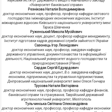
науковий інститут Державного вищого навчального закладу
«Університет банківської справи»
Резнікова Наталія Володимирівна
доктор економічних наук, професор, професор кафедри світового
господарства і міжнародних економічних відносин, Інститут
міжнародних відносин Київського національного університету імені
Тараса Шевченка
Руженський Микола Мусійович
доктор економічних наук, доцент, професор кафедри менеджменту,
Інститут підготовки кадрів державної служби зайнятості України
Сазонець Ігор Леонідович
доктор економічних наук, професор, завідувач кафедри
державного управління, документознавства та інформаційної
діяльності, Національний університет водного господарства та
природокористування (Рівне)
Сардак Сергій Едуардович
доктор економічних наук, доцент, В.о. завідувача кафедри
економіки, підприємництва та управління підприємствами,
Дніпровський національний університет імені Олеся Гончара
Трусова Наталя Вікторівна
доктор економічних наук, професор, професор кафедри фінансів,
банківської справи та страхування, Таврійський державний
агротехнологічний університет, Мелітополь
Тульчинська Світлана Олександрівна
доктор економічних наук, профессор, професор кафедри економіки