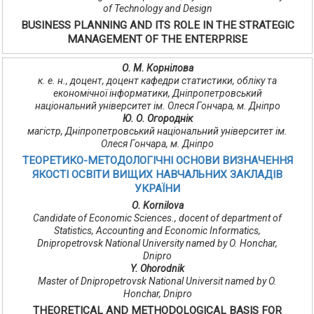
of Technology and Design
BUSINESS PLANNING AND ITS ROLE IN THE STRATEGIC
MANAGEMENT OF THE ENTERPRISE
О. М. Корнілова
к. е. н., доцент, доцент кафедри статистики, обліку та
економічної інформатики, Дніпропетровський
національний університет ім. Олеся Гончара, м. Дніпро
Ю. О. Огороднік
магістр, Дніпропетровський національний університет ім.
Олеся Гончара, м. Дніпро
ТЕОРЕТИКО-МЕТОДОЛОГІЧНІ ОСНОВИ ВИЗНАЧЕННЯ
ЯКОСТІ ОСВІТИ ВИЩИХ НАВЧАЛЬНИХ ЗАКЛАДІВ
УКРАЇНИ
О. Kornilovа
Candidate of Economic Sciences., docent of department of
Statistics, Accounting and Economic Informatics,
Dnipropetrovsk National University named by O. Honchar,
Dnipro
Y. Ohorodnik
Master of Dnipropetrovsk National Universit named by O.
Honchar, Dnipro
THEORETICAL AND METHODOLOGICAL BASIS FOR