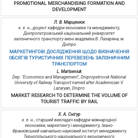
PROMOTIONAL MERCHANDISING FORMATION AND
DEVELOPMENT
Л. В. Марценюк
к. е. н., доцент кафедри економіки та менеджменту,
Дніпропетровський національний університет
залізничного транспорту імені академіка В. Лазаряна, м.
Дніпро
МАРКЕТИНГОВІ ДОСЛІДЖЕННЯ ЩОДО ВИЗНАЧЕННЯ
ОБСЯГІВ ТУРИСТИЧНИХ ПЕРЕВЕЗЕНЬ ЗАЛІЗНИЧНИМ
ТРАНСПОРТОМ
L. Martseniuk
Dep. "Economics and Management", Dnipropetrovsk National
University of Railway Transport named after Academician V.
Lazaryan, Dnipro
MARKET RESEARCH TO DETERMINE THE VOLUME OF
TOURIST TRAFFIC BY RAIL
Х. А. Снігур
к. е. н., старший викладач кафедри міжнародної
економіки, маркетингу і менеджменту, Івано-
Франківський навчально-науковий інститут менеджменту
Тернопільського національного економічного