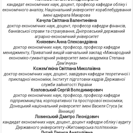
кандидат економічних наук, доцент, професор кафедри обліку і
економічного аналізу, Національний університет кораблебудування
імені адмірала Макарова
Качула Світлана Валентинівна
доктор економічних наук, доцент, професор кафедри фінансів,
банківської справи та страхування, Дніпровський державний
аграрно-економічний університет
Князевич Анна Олександрівна
доктор економічних наук, професор, професор кафедри
менеджменту, Приватний вищій навчальний заклад «Міжнародний
економіко-гуманітарний університет імені академіка Степана
Дем’ячука»
Кожем’якіна Світлана Миколаївна
доктор економічних наук, доцент, завідувач кафедри теоретичної і
прикладної економіки, Інститут підготовки кадрів Державної
служби зайнятості України
Козловський Сергій Володимирович
доктор економічних наук, професор, професор кафедри
підприємництва, корпоративної та просторової економіки,
Донецький національний університет імені Василя Стуса (м.
Вінниця)
Лозинський Дмитро Леонідович
кандидат економічних наук, доцент, доцент кафедри обліку і аудиту
Державного університету «Житомирська політехніка»
Лутай Лариса Анатоліївна