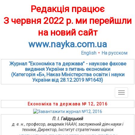
Редакція працює
З червня 2022 р. ми перейшли
на новий сайт
www.nayka.com.ua
English
•
На русском
Журнал “Економіка та держава” - наукове фахове
видання України з питань економіки
(Категорія «Б», Наказ Міністерства освіти і науки
України від 28.12.2019 №1643)
Toggle
naviga
Економіка та держава № 12, 2016
П. І. Гайдуцький
д. е. н., професор, академік НААН, заслужений діяч науки і
техніки, Директор, Інститут стратегічних оцінок