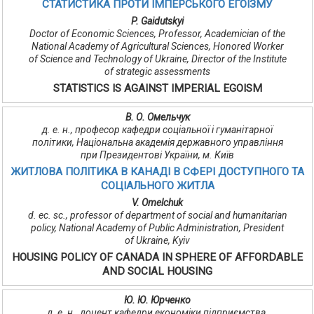
СТАТИСТИКА ПРОТИ ІМПЕРСЬКОГО ЕГОЇЗМУ
P. Gaidutskyi
Doctor of Economic Sciences, Professor, Academician of the
National Academy of Agricultural Sciences, Honored Worker
of Science and Technology of Ukraine, Director of the Institute
of strategic assessments
STATISTICS IS AGAINST IMPERIAL EGOISM
В. О. Омельчук
д. е. н., професор кафедри соціальної і гуманітарної
політики, Національна академія державного управління
при Президентові України, м. Київ
ЖИТЛОВА ПОЛІТИКА В КАНАДІ В СФЕРІ ДОСТУПНОГО ТА
СОЦІАЛЬНОГО ЖИТЛА
V. Omelchuk
d. ec. sc., professor of department of social and humanitarian
policy, National Academy of Public Administration, President
of Ukraine, Kyiv
HOUSING POLICY OF CANADA IN SPHERE OF AFFORDABLE
AND SOCIAL HOUSING
Ю. Ю. Юрченко
д. е. н., доцент кафедри економіки підприємства,