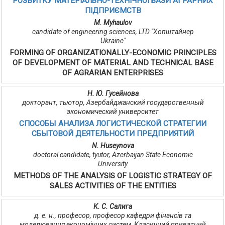
РОЗВИТКУ МАТЕРІАЛЬНО-ТЕХНІЧНОЇ БАЗИ АГРАРНИХ
ПІДПРИЄМСТВ
M. Мyhaulov
candidate of engineering sciences, LTD "Хопштайнер
Ukraine"
FORMING OF ORGANIZATIONALLY-ECONOMIC PRINCIPLES
OF DEVELOPMENT OF MATERIAL AND TECHNICAL BASE
OF AGRARIAN ENTERPRISES
Н. Ю. Гусейнова
докторант, тьютор, Азербайджанский государственный
экономический университет
СПОСОБЫ АНАЛИЗА ЛОГИСТИЧЕСКОЙ СТРАТЕГИИ
СБЫТОВОЙ ДЕЯТЕЛЬНОСТИ ПРЕДПРИЯТИЙ
N. Huseynova
doctoral candidate, tyutor, Azerbaijan State Economic
University
METHODS OF THE ANALYSIS OF LOGISTIC STRATEGY OF
SALES ACTIVITIES OF THE ENTITIES
К. С. Салига
д. е. н., професор, професор кафедри фінансів та
моделювання економічних систем, Класичний приватний