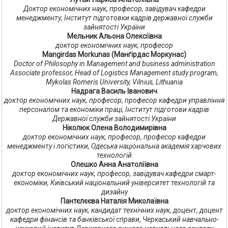
Доктор економічних наук, професор, завідувач кафедри
менеджменту, Інститут підготовки кадрів державної служби
зайнятості України
Мельник Альона Олексіївна
доктор економічних наук, професор
Mangirdas Morkunas (Манґірдас Моркунас)
Doctor of Philosophy in Management and business administration
Associate professor, Head of Logistics Management study program,
Mykolas Romeris University, Vilnius, Lithuania
Надрага Василь Іванович
доктор економічних наук, професор, професор кафедри управління
персоналом та економіки праці, Інститут підготови кадрів
Державної служби зайнятості України
Ніколюк Олена Володимирівна
доктор економічних наук, професор, професор кафедри
менеджменту і логістики, Одеська національна академія харчових
технологій
Олешко Анна Анатоліївна
доктор економічних наук, професор, завідувач кафедри смарт-
економіки, Київський національний університет технологій та
дизайну
Пантєлєєва Наталія Миколаївна
доктор економічних наук, кандидат технічних наук, доцент, доцент
кафедри фінансів та банківської справи, Черкаський навчально-