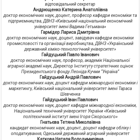
відповідальний секретар
Андрющенко Катерина Анатоліївна
доктор економічних наук, доцент, професор кафедри економіки та
підприємництва, ДВНЗ «Київський національний економічний
університет імені Вадима Гетьмана»
Гармідер Лариса Дмитрівна
доктор економічних наук, доцент, завідувач кафедри економіки
промисловості та організації виробництва, ДВНЗ «Український
державний хіміко-технологічний університет»
Гайдуцький Павло Іванович
доктор економічних наук, професор, академік Національної
аграрної академії наук, Директор Інституту стратегічних оцінок
Президентського фонду Леоніда Кучми “Україна”
Гайдуцький Андрій Павлович
доктор економічних наук, доцент кафедри міжнародної економіки і
маркетингу, Київський національний університет імені Тараса
Шевченка
Гайдуцький Іван Павлович
доктор економічних наук, доцент кафедри міжнародної економіки,
Національний технічний університет України «Київський
політехнічний інститут імені Ігоря Сікорського»
Гнатьєва Тетяна Миколаївна
кандидат економічних наук, доцент, доцент кафедри обліку і
оподаткування, Одеський державний аграрний університет
Каткова Наталя Володимирівна