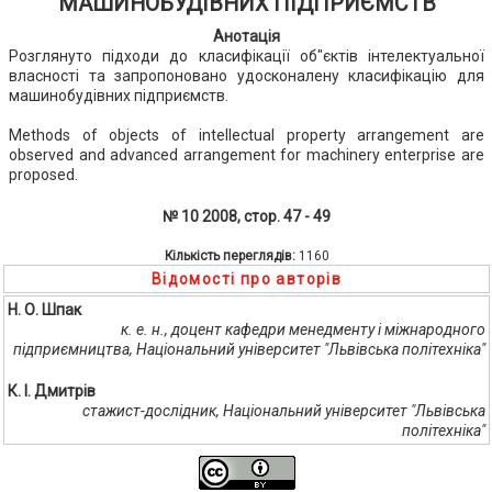
МАШИНОБУДІВНИХ ПІДПРИЄМСТВ
Анотація
Розглянуто підходи до класифікації об"єктів інтелектуальної
власності та запропоновано удосконалену класифікацію для
машинобудівних підприємств.
Methods of objects of intellectual property arrangement are
observed and advanced arrangement for machinery enterprise are
proposed.
№ 10 2008, стор. 47 - 49
Кількість переглядів:
1160
Відомості про авторів
Н. О. Шпак
к. е. н., доцент кафедри менедменту і міжнародного
підприємництва, Національний університет "Львівська політехніка"
К. І. Дмитрів
стажист-дослідник, Національний університет "Львівська
політехніка"