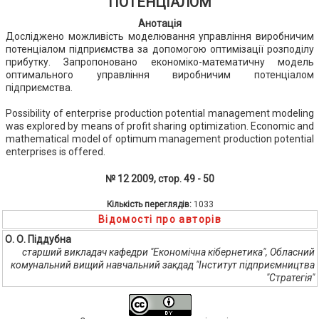
ПОТЕНЦІАЛОМ
Анотація
Досліджено можливість моделювання управління виробничим
потенціалом підприємства за допомогою оптимізації розподілу
прибутку. Запропоновано економіко-математичну модель
оптимального управління виробничим потенціалом
підприємства.
Possibility of enterprise production potential management modeling
was explored by means of profit sharing optimization. Economic and
mathematical model of optimum management production potential
enterprises is offered.
№ 12 2009, стор. 49 - 50
Кількість переглядів:
1033
Відомості про авторів
О. О. Піддубна
старший викладач кафедри "Економічна кібернетика", Обласний
комунальний вищий навчальний закдад "Інститут підприємництва
"Стратегія"