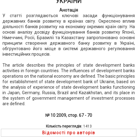
УКРАЇНИ
Анотація
У статті розглядаються ключові засади функціонування
державних банків розвитку в країнах світу. Окреслено вплив
діяльності банків розвитку на економіку окремих країн світу. На
основі аналізу досвіду функціонування банків розвитку Японії,
Німеччині, Росії, Бразилії та Казахстану запропоновано основні
принципи створення державного банку розвитку в Україні,
обгрунтовано його місце в системі державного регулювання
інвестиційних процесів.
The article describes the principles of state development banks
activities in foreign countries. The influences of development banks
operations on the national economy are defined. The basic principles
for establishment of state development bank of Ukraine, based on
the analysis of experience of state development banks functioning
in Japan, Germany, Russia, Brazil and Kazakhstan, and its place in
the system of government management of investment processes
are defined.
№ 10 2009, стор. 67 - 70
Кількість переглядів:
1413
Відомості про авторів