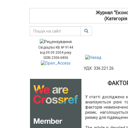
Журнал “Еконо
(Категорія
Свідоцтво КВ № 9144
від 09.09.2004 року
ISSN 2306-6806
УДК: 336.221.26
ФАКТО
У статті досліджено к
аналізуються різні т
факторів невизначено
ризик; наголошуєтьс
ризику для підвищення
The article is devoted t