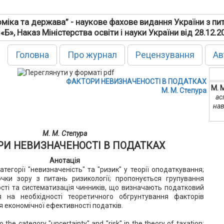
міка та держава” - наукове фахове видання України з пи
 «Б», Наказ Міністерства освіти і науки України від 28.12.
Головна
Про журнал
Рецензування
Ав
ФАКТОРИ НЕВИЗНАЧЕНОСТІ В ПОДАТКАХ
М. 
М. М. Степура
ас
нав
М. М. Степура
РИ НЕВИЗНАЧЕНОСТІ В ПОДАТКАХ
Анотація
атегорії "невизначеність" та "ризик" у теорії оподаткування;
очки зору з питань ризикології; пропонується групування
сті та систематизація чинників, що визначають податковий
я на необхідності теоретичного обгрунтування факторів
 економічної ефективності податків.
o the category "uncertainty" and "risk" in the theory of taxation;