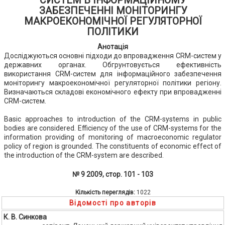
СИСТЕМ В ІНФОРМАЦІЙНОМУ
ЗАБЕЗПЕЧЕННІ МОНІТОРИНГУ
МАКРОЕКОНОМІЧНОЇ РЕГУЛЯТОРНОЇ
ПОЛІТИКИ
Анотація
Досліджуються основні підходи до впровадження CRM-систем у
державних органах. Обгрунтовується ефективність
використання CRM-систем для інформаційного забезпечення
моніторингу макроекономічної регуляторної політики регіону.
Визначаються складові економічного ефекту при впровадженні
CRM-систем.
Basic approaches to introduction of the CRM-systems in public
bodies are considered. Efficiency of the use of CRM-systems for the
information providing of monitoring of macroeconomic regulator
policy of region is grounded. The constituents of economic effect of
the introduction of the CRM-system are described.
№ 9 2009, стор. 101 - 103
Кількість переглядів:
1022
Відомості про авторів
К. В. Синкова