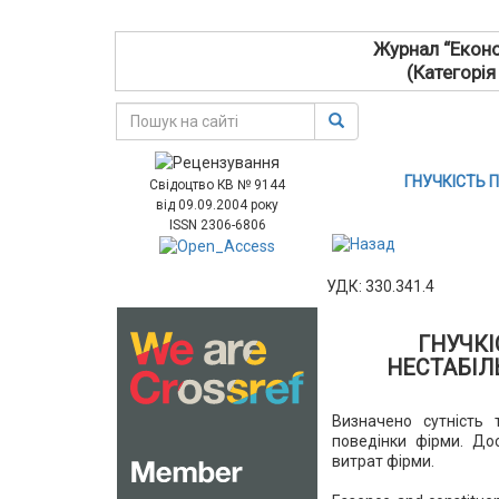
Журнал “Еконо
(Категорія
ГНУЧКІСТЬ 
Свідоцтво КВ № 9144
від 09.09.2004 року
ISSN 2306-6806
УДК: 330.341.4
ГНУЧКІ
НЕСТАБІЛ
Визначено сутність 
поведінки фірми. До
витрат фірми.