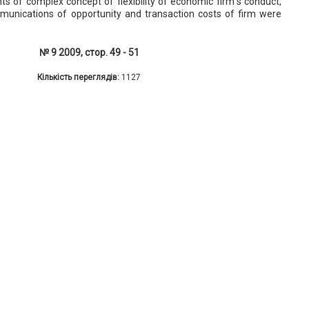
s of complex concept of flexibility of economic firm"s conduct,
munications of opportunity and transaction costs of firm were
№ 9 2009, стор. 49 - 51
Кількість переглядів:
1127