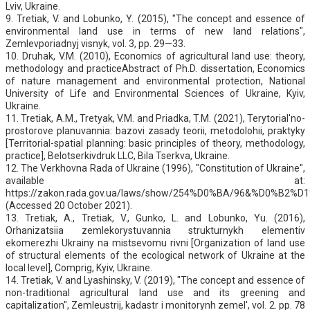
Lviv, Ukraine.
9. Tretіak, V. and Lobunko, Y. (2015), "The concept and essence of
environmental land use in terms of new land relations",
Zemlevporiadnyj visnyk, vol. 3, pp. 29—33.
10. Druhak, V.M. (2010), Economics of agricultural land use: theory,
methodology and practiceAbstract of Ph.D. dissertation, Economics
of nature management and environmental protection, National
University of Life and Environmental Sciences of Ukraine, Kyiv,
Ukraine.
11. Tretіak, A.M., Tretyak, V.M. and Priadka, T.M. (2021), Terytorial'no-
prostorove planuvannia: bazovi zasady teorii, metodolohii, praktyky
[Territorial-spatial planning: basic principles of theory, methodology,
practice], Belotserkivdruk LLC, Bila Tserkva, Ukraine.
12. The Verkhovna Rada of Ukraine (1996), "Constitution of Ukraine",
available at:
https://zakon.rada.gov.ua/laws/show/254%D0%BA/96&%D0%B2%D
(Accessed 20 October 2021).
13. Tretіak, A., Tretіak, V., Gunko, L. and Lobunko, Yu. (2016),
Orhanizatsiia zemlekorystuvannia strukturnykh elementiv
ekomerezhi Ukrainy na mistsevomu rivni [Organization of land use
of structural elements of the ecological network of Ukraine at the
local level], Comprig, Kyiv, Ukraine.
14. Tretіak, V. and Lyashinsky, V. (2019), "The concept and essence of
non-traditional agricultural land use and its greening and
capitalization", Zemleustrij, kadastr i monitorynh zemel', vol. 2. pp. 78