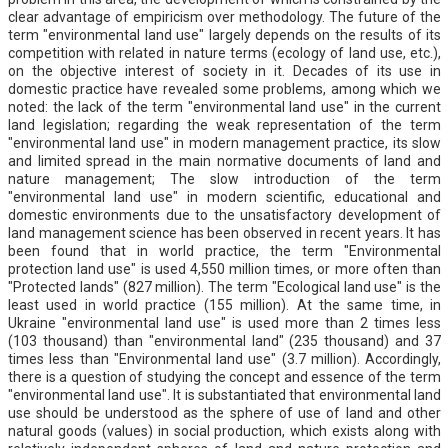
clear advantage of empiricism over methodology. The future of the
term "environmental land use" largely depends on the results of its
competition with related in nature terms (ecology of land use, etc.),
on the objective interest of society in it. Decades of its use in
domestic practice have revealed some problems, among which we
noted: the lack of the term "environmental land use" in the current
land legislation; regarding the weak representation of the term
"environmental land use" in modern management practice, its slow
and limited spread in the main normative documents of land and
nature management; The slow introduction of the term
"environmental land use" in modern scientific, educational and
domestic environments due to the unsatisfactory development of
land management science has been observed in recent years. It has
been found that in world practice, the term "Environmental
protection land use" is used 4,550 million times, or more often than
"Protected lands" (827 million). The term "Ecological land use" is the
least used in world practice (155 million). At the same time, in
Ukraine "environmental land use" is used more than 2 times less
(103 thousand) than "environmental land" (235 thousand) and 37
times less than "Environmental land use" (3.7 million). Accordingly,
there is a question of studying the concept and essence of the term
"environmental land use". It is substantiated that environmental land
use should be understood as the sphere of use of land and other
natural goods (values) in social production, which exists along with