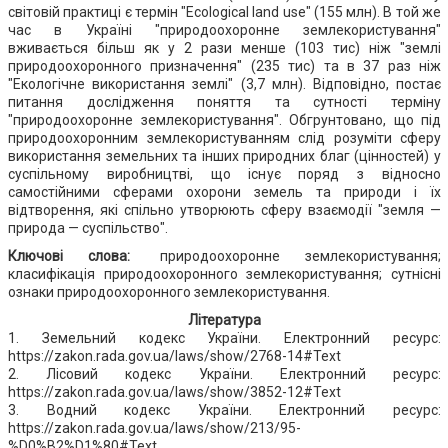
світовій практиці є термін "Ecological land use" (155 млн). В той же
час в Україні "природоохоронне землекористування"
вживається більш як у 2 рази менше (103 тис) ніж "землі
природоохоронного призначення" (235 тис) та в 37 раз ніж
"Екологічне використання землі" (3,7 млн). Відповідно, постає
питання дослідження поняття та сутності терміну
"природоохоронне землекористування". Обгрунтовано, що під
природоохоронним землекористуванням слід розуміти сферу
використання земельних та інших природних благ (цінностей) у
суспільному виробництві, що існує поряд з відносно
самостійними сферами охорони земель та природи і їх
відтворення, які спільно утворюють сферу взаємодії "земля —
природа — суспільство".
Ключові слова:
природоохоронне землекористування;
класифікація природоохоронного землекористування; сутнісні
ознаки природоохоронного землекористування.
Література
1. Земельний кодекс України. Електронний ресурс:
https://zakon.rada.gov.ua/laws/show/2768-14#Text
2. Лісовий кодекс України. Електронний ресурс:
https://zakon.rada.gov.ua/laws/show/3852-12#Text
3. Водний кодекс України. Електронний ресурс:
https://zakon.rada.gov.ua/laws/show/213/95-
%D0%B2%D1%80#Text