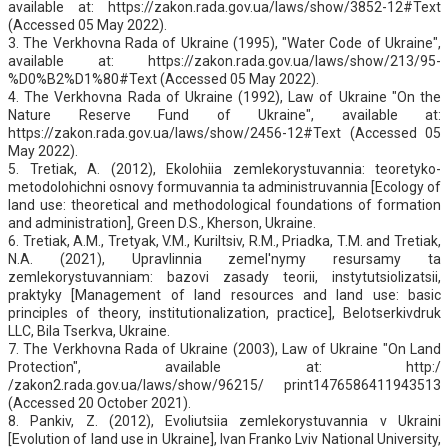
available at: https://zakon.rada.gov.ua/laws/show/3852-12#Text
(Accessed 05 May 2022).
3. The Verkhovna Rada of Ukraine (1995), "Water Code of Ukraine",
available at: https://zakon.rada.gov.ua/laws/show/213/95-
%D0%B2%D1%80#Text (Accessed 05 May 2022).
4. The Verkhovna Rada of Ukraine (1992), Law of Ukraine "On the
Nature Reserve Fund of Ukraine", available at:
https://zakon.rada.gov.ua/laws/show/2456-12#Text (Accessed 05
May 2022).
5. Tretіak, A. (2012), Ekolohiia zemlekorystuvannia: teoretyko-
metodolohichni osnovy formuvannia ta administruvannia [Ecology of
land use: theoretical and methodological foundations of formation
and administration], Green D.S., Kherson, Ukraine.
6. Tretіak, A.M., Tretyak, V.M., Kuriltsiv, R.M., Priadka, T.M. and Tretіak,
N.A. (2021), Upravlinnia zemel'nymy resursamy ta
zemlekorystuvanniam: bazovi zasady teorii, instytutsiolizatsii,
praktyky [Management of land resources and land use: basic
principles of theory, institutionalization, practice], Belotserkivdruk
LLC, Bila Tserkva, Ukraine.
7. The Verkhovna Rada of Ukraine (2003), Law of Ukraine "On Land
Protection", available at: http:/
/zakon2.rada.gov.ua/laws/show/96215/ print1476586411943513
(Accessed 20 October 2021).
8. Pankiv, Z. (2012), Evoliutsiia zemlekorystuvannia v Ukraini
[Evolution of land use in Ukraine], Ivan Franko Lviv National University,