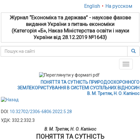
English
•
На русском
Журнал “Економіка та держава” - наукове фахове
видання України з питань економіки
(Категорія «Б», Наказ Міністерства освіти і науки
України від 28.12.2019 №1643)
Toggle
naviga
ПОНЯТТЯ ТА СУТНІСТЬ ПРИРОДООХОРОННОГО
ЗЕМЛЕКОРИСТУВАННЯ В СИСТЕМІ СУСПІЛЬНИХ ВІДНОСИН
В. М. Третяк, Н. О. Капінос
DOI:
10.32702/2306-6806.2022.5.28
УДК: 332.2:332.3
В. М. Третяк, Н. О. Капінос
ПОНЯТТЯ ТА СУТНІСТЬ