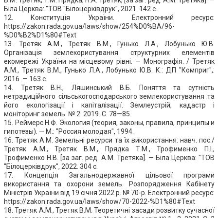
Біла Церква: "ТОВ "Бiлоцеркiвдрук", 2021. 142 с.
12. Конституція України. Електронний ресурс:
https://zakon.rada.gov.ua/laws/show/254%D0%BA/96-
%D0%B2%D1%80#Text
13. Третяк А.М., Третяк В.М., Гунько Л.А., Лобунько Ю.В.
Організація землекористування структурних елементів
екомережі України на місцевому рівні. — Монографія. / Третяк
А.М., Третяк В.М., Гунько Л.А., Лобунько Ю.В. К.: ДП "Комприг",:
2016. — 163 с.
14. Третяк В.Н., Ляшинський В.Б. Поняття та сутність
нетрадиційного сільськогосподарського землекористування та
його екологізації і капіталізації. Землеустрій, кадастр і
моніторинг земель. № 2. 2019. С. 78—85.
15. Реймерс Н.Ф. Экология (теория, законы, правила, принципы и
гипотезы). — М.: "Россия молодая", 1994.
16. Третяк А.М. Земельні ресурси та їх використання: навч. пос./
Третяк А.М., Третяк В.М., Прядка Т.М., Трофименко П.І.,
Трофименко Н.В. [за заг. ред. А.М. Третяка]. — Біла Церква: "ТОВ
"Бiлоцеркiвдрук", 2022. 304 с.
17. Концепція Загальнодержавної цільової програми
використання та охорони земель. Розпорядження Кабінету
Міністрів України від 19 січня 2022 р. № 70-р. Електронний ресурс:
https://zakon.rada.gov.ua/laws/show/70-2022-%D1%80#Text
18. Третяк А.М., Третяк В.М. Теоретичні засади розвитку сучасної