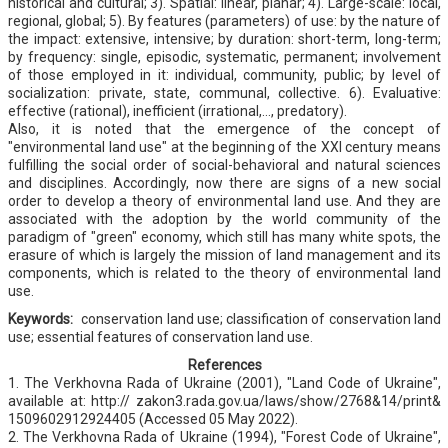
historical and cultural; 3). Spatial: linear, planar; 4). Large-scale: local,
regional, global; 5). By features (parameters) of use: by the nature of
the impact: extensive, intensive; by duration: short-term, long-term;
by frequency: single, episodic, systematic, permanent; involvement
of those employed in it: individual, community, public; by level of
socialization: private, state, communal, collective. 6). Evaluative:
effective (rational), inefficient (irrational,…, predatory).
Also, it is noted that the emergence of the concept of
"environmental land use" at the beginning of the XXI century means
fulfilling the social order of social-behavioral and natural sciences
and disciplines. Accordingly, now there are signs of a new social
order to develop a theory of environmental land use. And they are
associated with the adoption by the world community of the
paradigm of "green" economy, which still has many white spots, the
erasure of which is largely the mission of land management and its
components, which is related to the theory of environmental land
use.
Keywords:
conservation land use; classification of conservation land
use; essential features of conservation land use.
References
1. The Verkhovna Rada of Ukraine (2001), "Land Code of Ukraine",
available at: http:// zakon3.rada.gov.ua/laws/show/2768&14/print&
1509602912924405 (Accessed 05 May 2022).
2. The Verkhovna Rada of Ukraine (1994), "Forest Code of Ukraine",