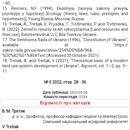
—85.
15. Reimers, N.F. (1994), Ekolohyia (teoryia, zakony, pravyla,
pryntsypy y hypotezy) [Ecology (theory, laws, rules, principles and
hypotheses)], Young Russia, Moscow, Russia.
16. Tretіak, A., Tretіak, V., Pryadka, T., Trofimenko, P. and Trofimenko,
N. (2022), Zemel'ni resursy ta ikh vykorystannia [Land resources and
their use], Belotserkivdruk LLC, Bila Tserkva, Ukraine.
17. The Verkhovna Rada of Ukraine (1996), "Constitution of Ukraine",
available at: https://
zakon.rada.gov.ua/laws/show/254%D0%BA/96&
%D0%B2%D1%80#Text (Accessed 20 October 2021).
18. Tretiak, A. and Tretiak, V. (2021), "Theoretical basis of a modern
land use system development in Ukraine", Agrosvit, vol. 1—2, pp. 3—
11.
№ 5 2022, стор. 28 - 36
Дата публікації:
2022-05-26
Кількість переглядів:
2234
Відомості про авторів
В. М. Третяк
д. е. н., професор, професор кафедри геодезії та землеустрою,
Сумський національний аграрний університет
V. Tretiak