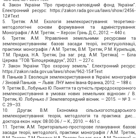
4. Закон України "Про природно-заповідний фонд України".
Електронний ресурс: https://zakon.rada.gov.ua/laws/show/2456-
12#Text
5. Третяк А.М. Екологія землекористування: теоретико-
методологічні основи формування та адміністрування:
Монографія / А.М. Третяк. — Херсон: Грінь Д.С., 2012. — 440 с.
6. Третяк А.М. Управління земельними ресурсами та
землекористуванням: базові засади теорії, інституціолізації,
практики: монографія / А.М. Третяк, В.М. Третяк, Р.М. Курильців,
Т.М. Прядка, Н.А. Третяк; [за заг. ред. А.М. Третяка]. — Біла
Церква: "ТОВ "Бiлоцеркiвдрук", 2021. — 227 с.
7. Закон України "Про охорону земель". Електронний ресурс:
https://zakon.rada.gov.ua/laws/show/962-15#Text
8. Паньків З. Еволюція землекористування в Україні: монографія
/ Зіновій Паньків. — Львів: ЛНУ імені Івана Франка, 2012. — 188 с.
9. Третяк В., Лобунько Ю. Поняття та сутність природоохоронного
землекористування в умовах нових земельних відносин / В.
Третяк, Ю. Лобунько // Землевпорядний вісник. — 2015. — № 3. —
С. 29—33.
10. Другак В.М. Економіка сільськогосподарського
землекористування: теорія, методологія та практика: дис....
доктора екон. наук: 08.00.06 / — К., 2010. — 461 с.
11. Третяк А.М. Територіально-просторове планування: базові
засади теорії, методології, практики: монографія / А.М. Третяк,
В.М. Третяк, Т.М. Прядка; Н.А. Третяк, [за заг. ред. А.М. Третяка]. —