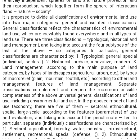
relatively independent spheres of land and nature protection and
their reproduction, which together form the sphere of interaction
"land — nature — society".
It is proposed to divide all classifications of environmental land use
into two major categories: general and isolated classifications.
General classifications reflect the characteristics of environmental
land use, which are inevitably found everywhere and in all types of
land use. There are three classifications — typological, historical and
land management, and taking into account the four subtypes of the
last of the above — six categories. In particular, general
classifications are characterized by: 1. Typological: general, special
(individual, sectoral). 2. Historical: archaic, innovative, modern. 3.
Land management: according to the main purpose of land
categories; by types of landscapes (agricultural, urban, etc.); by types
of macrorelief (plain, mountain, foothill, etc.); according to other land
management features of land management. Separate
classifications complement and deepen the maximum possible
completeness of the above universal general classifications of land
use, including environmental land use. In the proposed model of land
use taxonomy, there are five of them — sectoral, ethnocultural,
spatial, large-scale, according to the features (parameters) of use
and evaluation, and taking into account the penultimate — ten. In
particular, separate (individual) classifications are characterized by:
1). Sectoral: agricultural, forestry, water, industrial, infrastructural,
settlement, recreational, special (defense, (); 2). Ethnocultural: