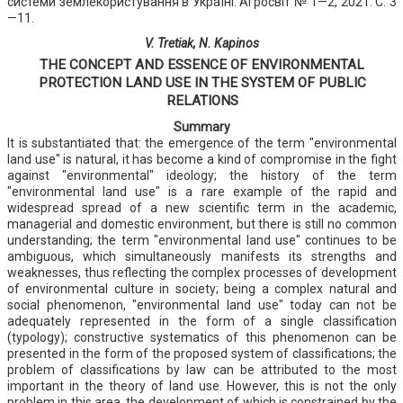
системи землекористування в Україні. Агросвіт № 1—2, 2021. С. 3
—11.
V. Tretiak, N. Kapinos
THE CONCEPT AND ESSENCE OF ENVIRONMENTAL
PROTECTION LAND USE IN THE SYSTEM OF PUBLIC
RELATIONS
Summary
It is substantiated that: the emergence of the term "environmental
land use" is natural, it has become a kind of compromise in the fight
against "environmental" ideology; the history of the term
"environmental land use" is a rare example of the rapid and
widespread spread of a new scientific term in the academic,
managerial and domestic environment, but there is still no common
understanding; the term "environmental land use" continues to be
ambiguous, which simultaneously manifests its strengths and
weaknesses, thus reflecting the complex processes of development
of environmental culture in society; being a complex natural and
social phenomenon, "environmental land use" today can not be
adequately represented in the form of a single classification
(typology); constructive systematics of this phenomenon can be
presented in the form of the proposed system of classifications; the
problem of classifications by law can be attributed to the most
important in the theory of land use. However, this is not the only
problem in this area, the development of which is constrained by the