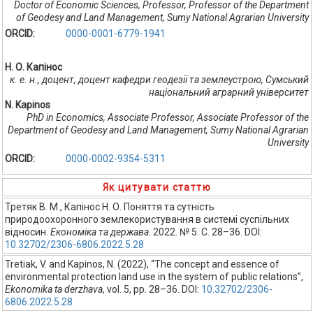
Doctor of Economic Sciences, Professor, Professor of the Department
of Geodesy and Land Management, Sumy National Agrarian University
ORCID:
0000-0001-6779-1941
Н. О. Капінос
к. е. н., доцент, доцент кафедри геодезії та землеустрою, Сумський
національний аграрний університет
N. Kapinos
PhD in Economics, Associate Professor, Associate Professor of the
Department of Geodesy and Land Management, Sumy National Agrarian
University
ORCID:
0000-0002-9354-5311
Як цитувати статтю
Третяк В. М., Капінос Н. О. Поняття та сутність
природоохоронного землекористування в системі суспільних
відносин.
Економіка та держава
. 2022. № 5. С. 28–36. DOI:
10.32702/2306-6806.2022.5.28
Tretiak, V. and Kapinos, N. (2022), “The concept and essence of
environmental protection land use in the system of public relations”,
Ekonomika ta derzhava
, vol. 5, pp. 28–36. DOI:
10.32702/2306-
6806.2022.5.28