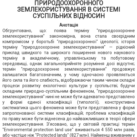
ПРИРОДООХОРОННОГО
ЗЕМЛЕКОРИСТУВАННЯ В СИСТЕМІ
СУСПІЛЬНИХ ВІДНОСИН
Анотація
Обгрунтовано, що: поява терміну "природоохоронне
землекористування" закономірна, вона стала своєрідним
компромісом у боротьбі "природоохоронної" ідеології; історія
терміну "природоохоронне землекористування" — рідкісний
приклад швидкого та широкого поширення нового наукового
терміну в академічному, управлінському та побутовому
середовищі, однак загальноприйняте розуміння досі відсутнє;
термін "природоохоронне землекористування" продовжує
залишатися багатозначним, у чому одночасно проявляється
його сила та його слабкість, відображаючи таким чином складні
процеси розвитку екологічної культури у суспільстві; будучи
складним природно-суспільним феноменом, "природоохоронне
землекористування" нині не може бути адекватно представлено
у формі єдиної класифікації (типології); конструктивна
систематика цього феномена може бути представлена у формі
запропонованої системи класифікацій; проблема класифікацій
по праву може бути віднесена до найважливіших в теорії сфери
землекористування. З'ясовано, що у світовій практиці термін
"Environmental protection land use" вживається 4 550 млн разів,
або частіше ніж "Protected lands" (827 млн). Найменш вживаним у