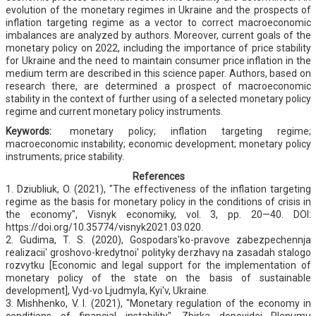
evolution of the monetary regimes in Ukraine and the prospects of
inflation targeting regime as a vector to correct macroeconomic
imbalances are analyzed by authors. Moreover, current goals of the
monetary policy on 2022, including the importance of price stability
for Ukraine and the need to maintain consumer price inflation in the
medium term are described in this science paper. Authors, based on
research there, are determined a prospect of macroeconomic
stability in the context of further using of a selected monetary policy
regime and current monetary policy instruments.
Keywords:
monetary policy; inflation targeting regime;
macroeconomic instability; economic development; monetary policy
instruments; price stability.
References
1. Dziubliuk, O. (2021), "The effectiveness of the inflation targeting
regime as the basis for monetary policy in the conditions of crisis in
the economy", Visnyk economiky, vol. 3, pp. 20—40. DOI:
https://doi.org/10.35774/visnyk2021.03.020.
2. Gudima, T. S. (2020), Gospodars'ko-pravove zabezpechennja
realizacii' groshovo-kredytnoi' polityky derzhavy na zasadah stalogo
rozvytku [Economic and legal support for the implementation of
monetary policy of the state on the basis of sustainable
development], Vyd-vo Ljudmyla, Kyi'v, Ukraine.
3. Mishhenko, V. I. (2021), "Monetary regulation of the economy in
conditions of financial instability", Zbirka dopovidej Plenumu