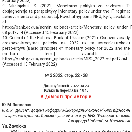
February 2022).
9. Nikolajchuk, S. (2021), Monetarna polityka za rezhymu IT:
dosjagnennja ta perspektyvy [Monetary policy under the IT regime:
achievements and prospects], Navchal'nyj centr NBU, Kyi'v, available
at:
https://bank.gov.ua/admin_uploads/article/Monetary_policy_under
08.pdf?v=4 (Accessed 15 February 2022).
10. Council of the National Bank of Ukraine (2021), Osnovni zasady
groshovo-kredytnoi' polityky na 2022 rik ta seredn'ostrokovu
perspektyvu [Basic principles of monetary policy for 2022 and the
medium term], available at:
https://bank.gov.ua/admin_uploads/article/MPG_2022-mt.pdf?v=4
(Accessed 15 February 2022).
№ 3 2022, стор. 22 - 28
Дата публікації:
2022-04-23
Кількість переглядів:
1845
Відомості про авторів
Ю. М. Заволока
к. е. н., доцент, доцент кафедри міжнародних економічних відносин
та адміністрування, Кременчуцький інститут ВНЗ "Університет імені
Альфреда Нобеля", м. Кременчук
Yu. Zavoloka
PhD in Economics, Associate Professor, Associate Professor of the