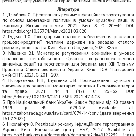
розвиток; інструменти монетарної політики; цінова стабільність.
Література
1. Дзюблюк О. Ефективність режиму інфляційного таргетування
як основи монетарної політики в умовах кризових явищ в
економіці. Вісник економіки. 2021. Вип. 3. С. 20—40. DOI:
https://doi.org/10.35774/visnyk2021.03.020
2. Гудіма Т.С. Господарсько-правове забезпечення реалізації
грошово-кредитної політики держави на засадах сталого
розвитку: монографія. Київ: Вид-во Людмила, 2020. 335 с.
3. Міщенко В.І. Монетарне регулювання економіки в умовах
фінансової нестабільності. Сучасна соціально-економічна
динаміка: реалії та перспективи для України: мат. ХІІІ Пленуму
Правління Спілки економістів України. Київ: ТОВ "Паперовий
змій-ОПТ", 2021. С. 201—207.
4. Погореленко Н.П., Глущенко О.В. Прогнозування: сутність і
значення для реалізації монетарної політики. Економічна теорія
та право. 2021. №4 (47). С. 25—52. DOI:
https://doi.org/10.31359/2411-5584-2021-47-4-25
5. Про Національний банк України: Закон України від 20 травня
1999 р. № 679-XIV. Available at:
https://zakon.rada.gov.ua/laws/card/679-14/conv (дата звернення
15.02.2022).
6. Ніколайчук С. Реалізація режиму Інфляційного таргетування в
Україні. Київ: Навчальний центр НБУ, 2017. Available at:
https://old.bank.gov.ua/doccatalog/document?id=49122259 (дата