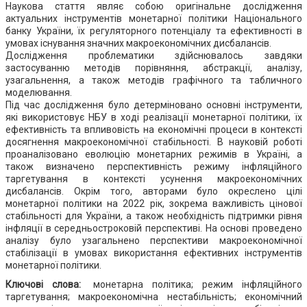
Наукова стаття являє собою оригінальне дослідження
актуальних інструментів монетарної політики Національного
банку України, їх регуляторного потенціалу та ефективності в
умовах існування значних макроекономічних дисбалансів.
Дослідження проблематики здійснювалось завдяки
застосуванню методів порівняння, абстракції, аналізу,
узагальнення, а також методів графічного та табличного
моделювання.
Під час дослідження було детерміновано основні інструменти,
які використовує НБУ в ході реалізації монетарної політики, їх
ефективність та впливовість на економічні процеси в контексті
досягнення макроекономічної стабільності. В науковій роботі
проаналізовано еволюцію монетарних режимів в Україні, а
також визначено перспективність режиму інфляційного
таргетування в контексті усунення макроекономічних
дисбалансів. Окрім того, авторами було окреслено цілі
монетарної політики на 2022 рік, зокрема важливість цінової
стабільності для України, а також необхідність підтримки рівня
інфляції в середньостроковій перспективі. На основі проведено
аналізу було узагальнено перспективи макроекономічної
стабілізації в умовах використання ефективних інструментів
монетарної політики.
Ключові слова:
монетарна політика; режим інфляційного
таргетування; макроекономічна нестабільність; економічний