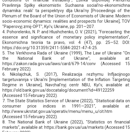
Pravlinnja Spilky ekonomistiv. Suchasna social'no-ekonomichna
dynamika: realii' ta perspektyvy dlja Ukrai'ny [Proceedings of the
Plenum of the Board of the Union of Economists of Ukraine. Modern
socio-economic dynamics: realities and prospects for Ukraine], TOV
"Paperovyj zmij-OPT", Kyi'v, Ukraine, pp. 201—207.
4. Pohorelenko, N. P. and Hlushchenko, O. V. (2021), "Forecasting: the
essence and significance of monetary policy implementation",
Ekonomichna teoriia ta pravo, vol. 4 (47), pp. 25—52. DOI:
https://doi.org/10.31359/2411-5584-2021-47-4-25.
5. The Verkhovna Rada of Ukraine (1999), The Law of Ukraine "On
the National Bank of Ukraine", available at:
https://zakon.rada.gov.ua/laws/card/679-14/conv (Accessed 15
February 2022).
6. Nikolajchuk, S. (2017), Realizacija rezhymu Infljacijnogo
targetuvannja v Ukrai'ni [Implementation of the Inflation Targeting
Regime in Ukraine], Navchal'nyj centr NBU, Kyi'v, available at:
https://old.bank.gov.ua/doccatalog/document?id=49122259
(Accessed 15 February 2022).
7. The State Statistics Service of Ukraine (2022), "Statistical data on
consumer price indices in 1991—2021", available at:
http://www.ukrstat.gov.ua/operativ/menu/menu_u/cit.htm
(Accessed 15 February 2022).
8. The National Bank of Ukraine (2022), "Statistics on financial
markets", available at: https://bank.gov.ua/ua/markets (Accessed 15