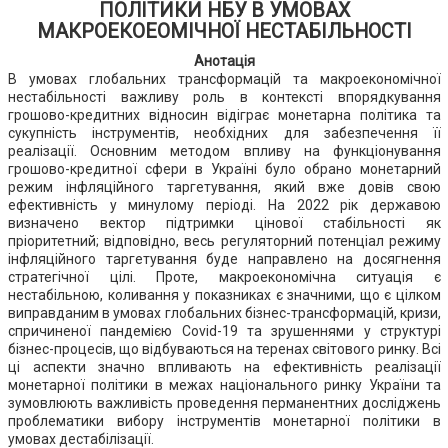
ПОЛІТИКИ НБУ В УМОВАХ
МАКРОЕКОЕОМІЧНОЇ НЕСТАБІЛЬНОСТІ
Анотація
В умовах глобальних трансформацій та макроекономічної
нестабільності важливу роль в контексті впорядкування
грошово-кредитних відносин відіграє монетарна політика та
сукупність інструментів, необхідних для забезпечення її
реалізації. Основним методом впливу на функціонування
грошово-кредитної сфери в Україні було обрано монетарний
режим інфляційного таргетування, який вже довів свою
ефективність у минулому періоді. На 2022 рік державою
визначено вектор підтримки цінової стабільності як
пріоритетний; відповідно, весь регуляторний потенціал режиму
інфляційного таргетування буде направлено на досягнення
стратегічної цілі. Проте, макроекономічна ситуація є
нестабільною, коливання у показниках є значними, що є цілком
виправданим в умовах глобальних бізнес-трансформацій, кризи,
спричиненої пандемією Covid-19 та зрушеннями у структурі
бізнес-процесів, що відбуваються на теренах світового ринку. Всі
ці аспекти значно впливають на ефективність реалізації
монетарної політики в межах національного ринку України та
зумовлюють важливість проведення перманентних досліджень
проблематики вибору інструментів монетарної політики в
умовах дестабілізації.