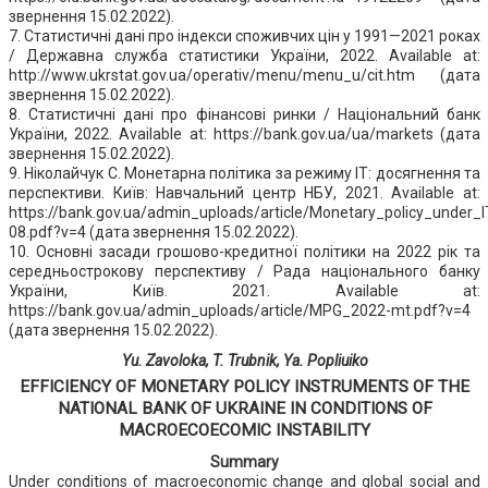
звернення 15.02.2022).
7. Статистичні дані про індекси споживчих цін у 1991—2021 роках
/ Державна служба статистики України, 2022. Available at:
http://www.ukrstat.gov.ua/operativ/menu/menu_u/cit.htm (дата
звернення 15.02.2022).
8. Статистичні дані про фінансові ринки / Національний банк
України, 2022. Available at: https://bank.gov.ua/ua/markets (дата
звернення 15.02.2022).
9. Ніколайчук С. Монетарна політика за режиму ІТ: досягнення та
перспективи. Київ: Навчальний центр НБУ, 2021. Available at:
https://bank.gov.ua/admin_uploads/article/Monetary_policy_under
08.pdf?v=4 (дата звернення 15.02.2022).
10. Основні засади грошово-кредитної політики на 2022 рік та
середньострокову перспективу / Рада національного банку
України, Київ. 2021. Available at:
https://bank.gov.ua/admin_uploads/article/MPG_2022-mt.pdf?v=4
(дата звернення 15.02.2022).
Yu. Zavoloka, T. Trubnik, Ya. Popliuiko
EFFICIENCY OF MONETARY POLICY INSTRUMENTS OF THE
NATIONAL BANK OF UKRAINE IN CONDITIONS OF
MACROECOECOMIC INSTABILITY
Summary
Under conditions of macroeconomic change and global social and