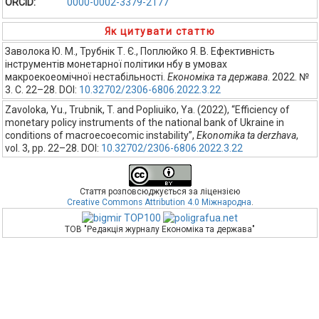
ORCID:
0000-0002-3379-2177
Як цитувати статтю
Заволока Ю. М., Трубнік Т. Є., Поплюйко Я. В. Ефективність
інструментів монетарної політики нбу в умовах
макроекоеомічної нестабільності.
Економіка та держава
. 2022. №
3. С. 22–28. DOI:
10.32702/2306-6806.2022.3.22
Zavoloka, Yu., Trubnik, T. and Popliuiko, Ya. (2022), “Efficiency of
monetary policy instruments of the national bank of Ukraine in
conditions of macroecoecomic instability”,
Ekonomika ta derzhava
,
vol. 3, pp. 22–28. DOI:
10.32702/2306-6806.2022.3.22
Стаття розповсюджується за ліцензією
Creative Commons Attribution 4.0 Міжнародна
.
ТОВ "Редакція журналу Економіка та держава"