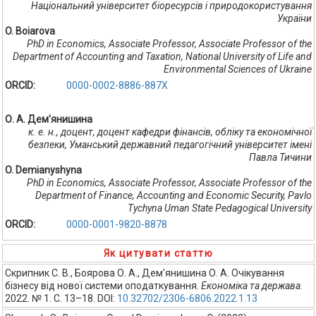
Національний університет біоресурсів і природокористування
України
O. Boiarova
PhD in Economics, Associate Professor, Associate Professor of the
Department of Accounting and Taxation, National University of Life and
Environmental Sciences of Ukraine
ORCID:
0000-0002-8886-887Х
О. А. Дем'янишина
к. е. н., доцент, доцент кафедри фінансів, обліку та економічної
безпеки, Уманський державний педагогічний університет імені
Павла Тичини
O. Demianyshyna
PhD in Economics, Associate Professor, Associate Professor of the
Department of Finance, Accounting and Economic Security, Pavlo
Tychyna Uman State Pedagogical University
ORCID:
0000-0001-9820-8878
Як цитувати статтю
Скрипник С. В., Боярова О. А., Дем'янишина О. А. Очікування
бізнесу від нової системи оподаткування.
Економіка та держава
.
2022. № 1. С. 13–18. DOI:
10.32702/2306-6806.2022.1.13