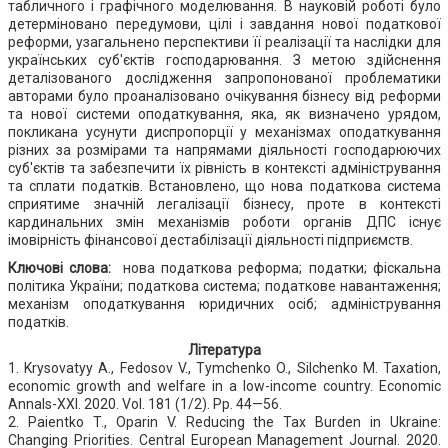
табличного і графічного моделювання. В науковій роботі було
детерміновано передумови, цілі і завдання нової податкової
реформи, узагальнено перспективи її реалізації та наслідки для
українських суб'єктів господарювання. З метою здійснення
деталізованого дослідження запропонованої проблематики
авторами було проаналізовано очікування бізнесу від реформи
та нової системи оподаткування, яка, як визначено урядом,
покликана усунути диспропорції у механізмах оподаткування
різних за розмірами та напрямами діяльності господарюючих
суб'єктів та забезпечити їх рівність в контексті адміністрування
та сплати податків. Встановлено, що нова податкова система
сприятиме значній легалізації бізнесу, проте в контексті
кардинальних змін механізмів роботи органів ДПС існує
імовірність фінансової дестабілізації діяльності підприємств.
Ключові слова:
нова податкова реформа; податки; фіскальна
політика України; податкова система; податкове навантаження;
механізм оподаткування юридичних осіб; адміністрування
податків.
Література
1. Krysovatyy A., Fedosov V., Tymchenko O., Silchenko M. Taxation,
economic growth and welfare in a low-income country. Economic
Annals-XXI. 2020. Vol. 181 (1/2). Pр. 44—56.
2. Paientko T., Oparin V. Reducing the Tax Burden in Ukraine:
Changing Priorities. Central European Management Journal. 2020.