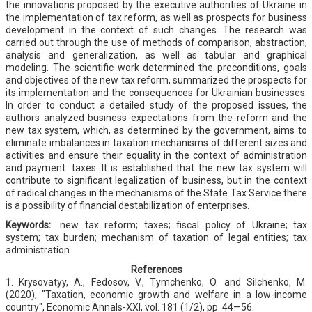
the innovations proposed by the executive authorities of Ukraine in
the implementation of tax reform, as well as prospects for business
development in the context of such changes. The research was
carried out through the use of methods of comparison, abstraction,
analysis and generalization, as well as tabular and graphical
modeling. The scientific work determined the preconditions, goals
and objectives of the new tax reform, summarized the prospects for
its implementation and the consequences for Ukrainian businesses.
In order to conduct a detailed study of the proposed issues, the
authors analyzed business expectations from the reform and the
new tax system, which, as determined by the government, aims to
eliminate imbalances in taxation mechanisms of different sizes and
activities and ensure their equality in the context of administration
and payment. taxes. It is established that the new tax system will
contribute to significant legalization of business, but in the context
of radical changes in the mechanisms of the State Tax Service there
is a possibility of financial destabilization of enterprises.
Keywords:
new tax reform; taxes; fiscal policy of Ukraine; tax
system; tax burden; mechanism of taxation of legal entities; tax
administration.
References
1. Krysovatyy, A., Fedosov, V., Tymchenko, O. and Silchenko, M.
(2020), "Taxation, economic growth and welfare in a low-income
country", Economic Annals-XXI, vol. 181 (1/2), pp. 44—56.