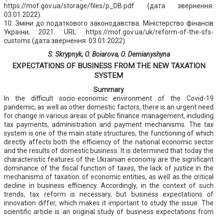
https://mof.gov.ua/storage/files/p_DB.pdf (дата звернення:
03.01.2022).
10. Зміни до податкового законодавства. Міністерство фінансів
України, 2021. URL: https://mof.gov.ua/uk/reform-of-the-sfs-
customs (дата звернення: 03.01.2022).
S. Skrypnyk, O. Boiarova, O. Demianyshyna
EXPECTATIONS OF BUSINESS FROM THE NEW TAXATION
SYSTEM
Summary
In the difficult socio-economic environment of the Covid-19
pandemic, as well as other domestic factors, there is an urgent need
for change in various areas of public finance management, including
tax payments, administration and payment mechanisms. The tax
system is one of the main state structures, the functioning of which
directly affects both the efficiency of the national economic sector
and the results of domestic business. It is determined that today the
characteristic features of the Ukrainian economy are the significant
dominance of the fiscal function of taxes, the lack of justice in the
mechanisms of taxation of economic entities, as well as the critical
decline in business efficiency. Accordingly, in the context of such
trends, tax reform is necessary, but business expectations of
innovation differ, which makes it important to study the issue. The
scientific article is an original study of business expectations from