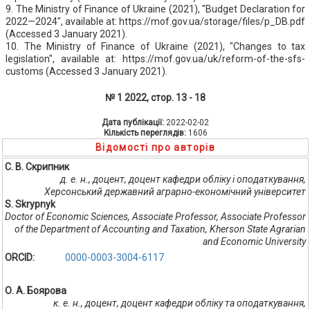
9. The Ministry of Finance of Ukraine (2021), "Budget Declaration for
2022—2024", available at: https://mof.gov.ua/storage/files/p_DB.pdf
(Accessed 3 January 2021).
10. The Ministry of Finance of Ukraine (2021), "Changes to tax
legislation", available at: https://mof.gov.ua/uk/reform-of-the-sfs-
customs (Accessed 3 January 2021).
№ 1 2022, стор. 13 - 18
Дата публікації:
2022-02-02
Кількість переглядів:
1606
Відомості про авторів
С. В. Скрипник
д. е. н., доцент, доцент кафедри обліку і оподаткування,
Херсонський державний аграрно-економічний університет
S. Skrypnyk
Doctor of Economic Sciences, Associate Professor, Associate Professor
of the Department of Accounting and Taxation, Kherson State Agrarian
and Economic University
ORCID:
0000-0003-3004-6117
О. А. Боярова
к. е. н., доцент, доцент кафедри обліку та оподаткування,