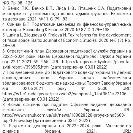
№3. Pр. 98—126.
3. Бечко П.К., Бечко В.П., Лиса Н.В., Пташник С.А. Податковий
менеджмент у системі податкового адміністрування. Економіка
та держава. 2021. № 11. С. 79—83.
4. Синчак В.П. Податковий механізм як фінансово-управлінська
категорія. Accounting & Finance. 2020. № 87. С. 129—138.
5. Lunina I., Bilousova O., Frolova N. Tax reforms for the development
of fiscal space. Baltic Journal of Economic Studies. 2020. №6 (3). Pр.
48—58.
6. Стратегічний план Державної податкової служби України на
2022—2024 роки: Наказ Державної податкової служби України
від 22.11.2021 № 965. URL: https://tax.gov.ua/diyalnist-/plani-ta-
zviti-roboti-/396505.html (дата звернення: 03.01.2022).
7. Про внесення змін до Податкового кодексу України та деяких
законодавчих актів України щодо забезпечення
збалансованості бюджетних надходжень: Проєкт Закону України
від 02.06.2021 року №5600. URL:
https://w1.c1.rada.gov.ua/pls/zweb2/webproc4_1?pf3511=72106
(дата звернення: 03.01.2022).
8. Вісник: офіційно про податки. Офіційне видання державної
фіскальної служби України. URL:
http://www.visnuk.com.ua/uk/news/100028320-proyekt-no5600-
top-10-novatsiy (дата звернення: 03.01.2022).
9. Бюджетна декларація на 2022—2024 роки. Міністерство
фінансів України, 2021. URL: