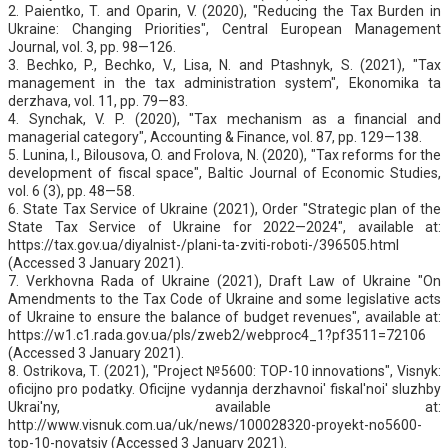
2. Paientko, T. and Oparin, V. (2020), "Reducing the Tax Burden in
Ukraine: Changing Priorities", Central European Management
Journal, vol. 3, pp. 98—126.
3. Bechko, P., Bechko, V., Lisa, N. and Ptashnyk, S. (2021), "Tax
management in the tax administration system", Ekonomika ta
derzhava, vol. 11, pp. 79—83.
4. Synchak, V. P. (2020), "Tax mechanism as a financial and
managerial category", Accounting & Finance, vol. 87, pp. 129—138.
5. Lunina, I., Bilousova, O. and Frolova, N. (2020), "Tax reforms for the
development of fiscal space", Baltic Journal of Economic Studies,
vol. 6 (3), pp. 48—58.
6. State Tax Service of Ukraine (2021), Order "Strategic plan of the
State Tax Service of Ukraine for 2022—2024", available at:
https://tax.gov.ua/diyalnist-/plani-ta-zviti-roboti-/396505.html
(Accessed 3 January 2021).
7. Verkhovna Rada of Ukraine (2021), Draft Law of Ukraine "On
Amendments to the Tax Code of Ukraine and some legislative acts
of Ukraine to ensure the balance of budget revenues", available at:
https://w1.c1.rada.gov.ua/pls/zweb2/webproc4_1?pf3511=72106
(Accessed 3 January 2021).
8. Ostrikova, T. (2021), "Project №5600: TOP-10 innovations", Visnyk:
oficijno pro podatky. Oficijne vydannja derzhavnoi' fiskal'noi' sluzhby
Ukrai'ny, available at:
http://www.visnuk.com.ua/uk/news/100028320-proyekt-no5600-
top-10-novatsiy (Accessed 3 January 2021).