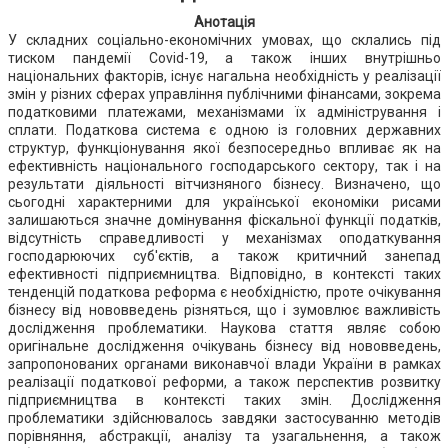
Анотація
У складних соціально-економічних умовах, що склались під
тиском пандемії Covid-19, а також інших внутрішньо
національних факторів, існує нагальна необхідність у реалізації
змін у різних сферах управління публічними фінансами, зокрема
податковими платежами, механізмами їх адміністрування і
сплати. Податкова система є одною із головних державних
структур, функціонування якої безпосередньо впливає як на
ефективність національного господарського сектору, так і на
результати діяльності вітчизняного бізнесу. Визначено, що
сьогодні характерними для української економіки рисами
залишаються значне домінування фіскальної функції податків,
відсутність справедливості у механізмах оподаткування
господарюючих суб'єктів, а також критичний занепад
ефективності підприємництва. Відповідно, в контексті таких
тенденцій податкова реформа є необхідністю, проте очікування
бізнесу від нововведень різняться, що і зумовлює важливість
дослідження проблематики. Наукова стаття являє собою
оригінальне дослідження очікувань бізнесу від нововведень,
запропонованих органами виконавчої влади України в рамках
реалізації податкової реформи, а також перспектив розвитку
підприємництва в контексті таких змін. Дослідження
проблематики здійснювалось завдяки застосуванню методів
порівняння, абстракції, аналізу та узагальнення, а також