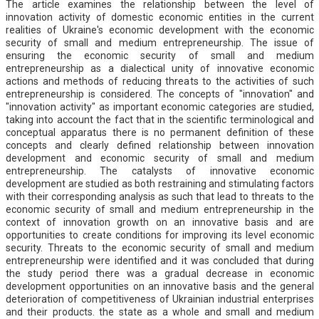
The article examines the relationship between the level of
innovation activity of domestic economic entities in the current
realities of Ukraine's economic development with the economic
security of small and medium entrepreneurship. The issue of
ensuring the economic security of small and medium
entrepreneurship as a dialectical unity of innovative economic
actions and methods of reducing threats to the activities of such
entrepreneurship is considered. The concepts of "innovation" and
"innovation activity" as important economic categories are studied,
taking into account the fact that in the scientific terminological and
conceptual apparatus there is no permanent definition of these
concepts and clearly defined relationship between innovation
development and economic security of small and medium
entrepreneurship. The catalysts of innovative economic
development are studied as both restraining and stimulating factors
with their corresponding analysis as such that lead to threats to the
economic security of small and medium entrepreneurship in the
context of innovation growth on an innovative basis and are
opportunities to create conditions for improving its level economic
security. Threats to the economic security of small and medium
entrepreneurship were identified and it was concluded that during
the study period there was a gradual decrease in economic
development opportunities on an innovative basis and the general
deterioration of competitiveness of Ukrainian industrial enterprises
and their products. the state as a whole and small and medium