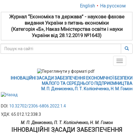
English
•
На русском
Журнал “Економіка та держава” - наукове фахове
видання України з питань економіки
(Категорія «Б», Наказ Міністерства освіти і науки
України від 28.12.2019 №1643)
Toggle
naviga
ІННОВАЦІЙНІ ЗАСАДИ ЗАБЕЗПЕЧЕННЯ ЕКОНОМІЧНОЇ БЕЗПЕКИ
МАЛОГО ТА СЕРЕДНЬОГО ПІДПРИЄМНИЦТВА
М. П. Денисенко, П. Т. Колісніченко, Н. М. Гомон
DOI:
10.32702/2306-6806.2022.1.4
УДК: 65.012.12:338.3
М. П. Денисенко, П. Т. Колісніченко, Н. М. Гомон
ІННОВАЦІЙНІ ЗАСАДИ ЗАБЕЗПЕЧЕННЯ