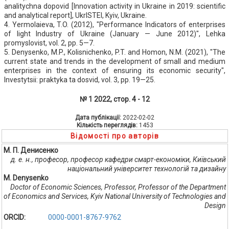
analitychna dopovid [Innovation activity in Ukraine in 2019: scientific
and analytical report], UkrISTEI, Kyiv, Ukraine.
4. Yermolaieva, T.O. (2012), "Performance Indicators of enterprises
of light Industry of Ukraine (January — June 2012)", Lehka
promyslovist, vol. 2, pp. 5—7.
5. Denysenko, M.P., Kolisnichenko, P.T. and Homon, N.M. (2021), "The
current state and trends in the development of small and medium
enterprises in the context of ensuring its economic security",
Investytsii: praktyka ta dosvid, vol. 3, pp. 19—25.
№ 1 2022, стор. 4 - 12
Дата публікації:
2022-02-02
Кількість переглядів:
1453
Відомості про авторів
М. П. Денисенко
д. е. н., професор, професор кафедри смарт-економіки, Київський
національний університет технологій та дизайну
M. Denysenko
Doctor of Economic Sciences, Professor, Professor of the Department
of Economics and Services, Kyiv National University of Technologies and
Design
ORCID:
0000-0001-8767-9762