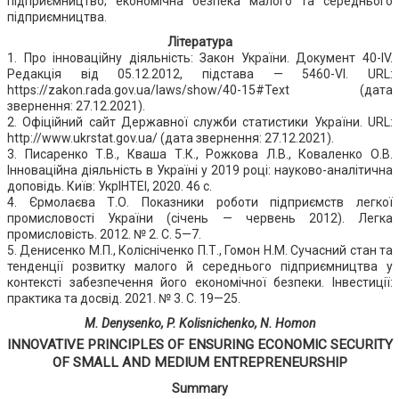
підприємництво; економічна безпека малого та середнього
підприємництва.
Література
1. Про інноваційну діяльність: Закон України. Документ 40-IV.
Редакція від 05.12.2012, підстава — 5460-VI. URL:
https://zakon.rada.gov.ua/laws/show/40-15#Text (дата
звернення: 27.12.2021).
2. Офіційний сайт Державної служби статистики України. URL:
http://www.ukrstat.gov.ua/ (дата звернення: 27.12.2021).
3. Писаренко Т.В., Кваша Т.К., Рожкова Л.В., Коваленко О.В.
Інноваційна діяльність в Україні у 2019 році: науково-аналітична
доповідь. Київ: УкрІНТЕІ, 2020. 46 с.
4. Єрмолаєва Т.О. Показники роботи підприємств легкої
промисловості України (січень — червень 2012). Легка
промисловість. 2012. № 2. С. 5—7.
5. Денисенко М.П., Колісніченко П.Т., Гомон Н.М. Сучасний стан та
тенденції розвитку малого й середнього підприємництва у
контексті забезпечення його економічної безпеки. Інвестиції:
практика та досвід. 2021. № 3. С. 19—25.
M. Denysenko, P. Kolisnichenko, N. Homon
INNOVATIVE PRINCIPLES OF ENSURING ECONOMIC SECURITY
OF SMALL AND MEDIUM ENTREPRENEURSHIP
Summary