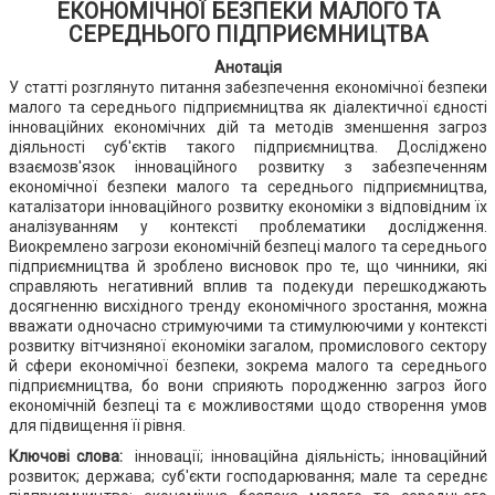
ЕКОНОМІЧНОЇ БЕЗПЕКИ МАЛОГО ТА
СЕРЕДНЬОГО ПІДПРИЄМНИЦТВА
Анотація
У статті розглянуто питання забезпечення економічної безпеки
малого та середнього підприємництва як діалектичної єдності
інноваційних економічних дій та методів зменшення загроз
діяльності суб'єктів такого підприємництва. Досліджено
взаємозв'язок інноваційного розвитку з забезпеченням
економічної безпеки малого та середнього підприємництва,
каталізатори інноваційного розвитку економіки з відповідним їх
аналізуванням у контексті проблематики дослідження.
Виокремлено загрози економічній безпеці малого та середнього
підприємництва й зроблено висновок про те, що чинники, які
справляють негативний вплив та подекуди перешкоджають
досягненню висхідного тренду економічного зростання, можна
вважати одночасно стримуючими та стимулюючими у контексті
розвитку вітчизняної економіки загалом, промислового сектору
й сфери економічної безпеки, зокрема малого та середнього
підприємництва, бо вони сприяють породженню загроз його
економічній безпеці та є можливостями щодо створення умов
для підвищення її рівня.
Ключові слова:
інновації; інноваційна діяльність; інноваційний
розвиток; держава; суб'єкти господарювання; мале та середнє