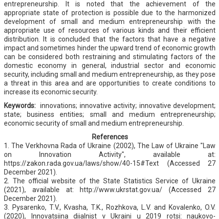
entrepreneurship. It is noted that the achievement of the
appropriate state of protection is possible due to the harmonized
development of small and medium entrepreneurship with the
appropriate use of resources of various kinds and their efficient
distribution. It is concluded that the factors that have a negative
impact and sometimes hinder the upward trend of economic growth
can be considered both restraining and stimulating factors of the
domestic economy in general, industrial sector and economic
security, including small and medium entrepreneurship, as they pose
a threat in this area and are opportunities to create conditions to
increase its economic security.
Keywords:
innovations; innovative activity; innovative development;
state; business entities; small and medium entrepreneurship;
economic security of small and medium entrepreneurship.
References
1. The Verkhovna Rada of Ukraine (2002), The Law of Ukraine "Law
on Innovation Activity", available at:
https://zakon.rada.gov.ua/laws/show/40-15#Text (Accessed 27
December 2021).
2. The official website of the State Statistics Service of Ukraine
(2021), available at: http://www.ukrstat.gov.ua/ (Accessed 27
December 2021).
3. Pysarenko, T.V., Kvasha, T.K., Rozhkova, L.V. and Kovalenko, O.V.
(2020), Innovatsiina diialnist v Ukraini u 2019 rotsi: naukovo-