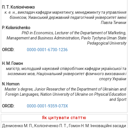
П. Т. Колісніченко
к. е. н., викладач кафедри маркетингу, менеджменту та управління
бізнесом, Уманський державний педагогічний університет імені
Павла Тичини
P. Kolisnichenko
PhD in Economics, Lecturer of the Departament of Mafketing,
Management and Business Administration, Pavlo Tychyna Uman State
Pedagogical University
ORCID:
0000-0001-6730-1236
Н. М. Гомон
магістр, молодший науковий співробітник кафедри української та
іноземних мов, Національний університет фізичного виховання і
спорту України
N. Homon
Master`s degree, Junior Researcher of the Department of Ukrainian and
Foreign Languages, Nation University of Ukraine on Physical Education
and Sport
ORCID:
0000-0001-9359-073X
Як цитувати статтю
Денисенко М. П., Колісніченко П. Т., Гомон Н. М. Інноваційні засади