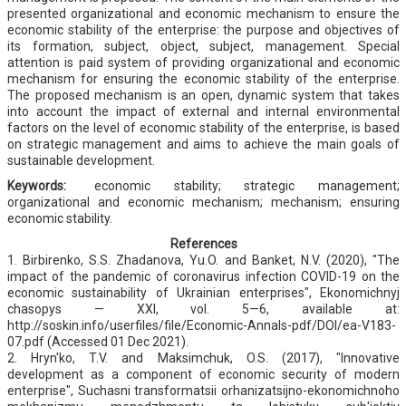
presented organizational and economic mechanism to ensure the
economic stability of the enterprise: the purpose and objectives of
its formation, subject, object, subject, management. Special
attention is paid system of providing organizational and economic
mechanism for ensuring the economic stability of the enterprise.
The proposed mechanism is an open, dynamic system that takes
into account the impact of external and internal environmental
factors on the level of economic stability of the enterprise, is based
on strategic management and aims to achieve the main goals of
sustainable development.
Keywords:
economic stability; strategic management;
organizational and economic mechanism; mechanism; ensuring
economic stability.
References
1. Birbirenko, S.S. Zhadanova, Yu.O. and Banket, N.V. (2020), "The
impact of the pandemic of coronavirus infection COVID-19 on the
economic sustainability of Ukrainian enterprises", Ekonomichnyj
chasopys — XXI, vol. 5—6, available at:
http://soskin.info/userfiles/file/Economic-Annals-pdf/DOI/ea-V183-
07.pdf (Accessed 01 Dec 2021).
2. Hryn'ko, T.V. and Maksimchuk, O.S. (2017), "Innovative
development as a component of economic security of modern
enterprise", Suchasni transformatsii orhanizatsijno-ekonomichnoho