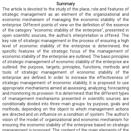
Summary
The article is devoted to the study of the place, role and features of
strategic management as an element of the organizational and
economic mechanism of managing the economic stability of the
enterprise. Different points of view on the definition of the essence
of the category "economic stability of the enterprise", presented in
open scientific sources, the author's interpretation is offered. The
key role of strategic management in the process of ensuring a high
level of economic stability of the enterprise is determined, the
specific features of the strategic focus of the management of
economic stability of the enterprise are outlined. The basic principles
of strategic management of economic stability of the enterprise are
outlined: the purpose, targets, principles, functions, methods and
tools of strategic management of economic stability of the
enterprise are defined. In order to increase the effectiveness of
strategic management of economic stability, it is proposed to use
appropriate mechanisms aimed at assessing, analyzing, forecasting
and monitoring its provision. It is determined that the different types
of management mechanisms presented in scientific sources are
conditionally divided into three main groups: by purpose, goals and
methods; depending on the object to which management actions
are directed and on influence on a condition of system. The author's
vision of the model of organizational and economic mechanism for
ensuring the economic stability of the enterprise based on strategic
management is proposed. The content of the main elements of the