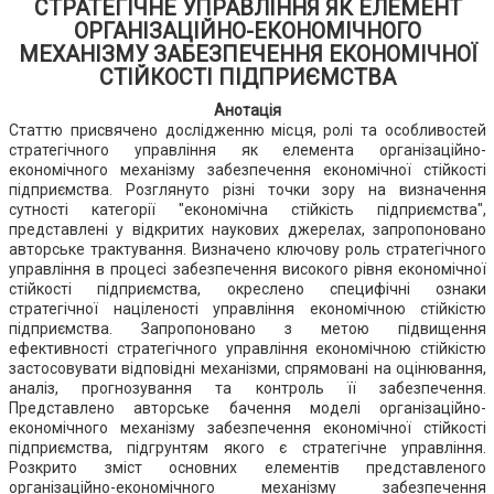
СТРАТЕГІЧНЕ УПРАВЛІННЯ ЯК ЕЛЕМЕНТ
ОРГАНІЗАЦІЙНО-ЕКОНОМІЧНОГО
МЕХАНІЗМУ ЗАБЕЗПЕЧЕННЯ ЕКОНОМІЧНОЇ
СТІЙКОСТІ ПІДПРИЄМСТВА
Анотація
Статтю присвячено дослідженню місця, ролі та особливостей
стратегічного управління як елемента організаційно-
економічного механізму забезпечення економічної стійкості
підприємства. Розглянуто різні точки зору на визначення
сутності категорії "економічна стійкість підприємства",
представлені у відкритих наукових джерелах, запропоновано
авторське трактування. Визначено ключову роль стратегічного
управління в процесі забезпечення високого рівня економічної
стійкості підприємства, окреслено специфічні ознаки
стратегічної націленості управління економічною стійкістю
підприємства. Запропоновано з метою підвищення
ефективності стратегічного управління економічною стійкістю
застосовувати відповідні механізми, спрямовані на оцінювання,
аналіз, прогнозування та контроль її забезпечення.
Представлено авторське бачення моделі організаційно-
економічного механізму забезпечення економічної стійкості
підприємства, підгрунтям якого є стратегічне управління.
Розкрито зміст основних елементів представленого
організаційно-економічного механізму забезпечення