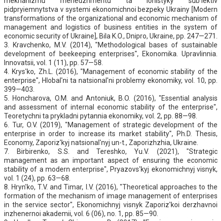
mekhanizmu menedzhmentu ta lohistyky sub'iektiv
pidpryiemnytstva v systemi ekonomichnoi bezpeky Ukrainy [Modern
transformations of the organizational and economic mechanism of
management and logistics of business entities in the system of
economic security of Ukraine], Bila K.O., Dnipro, Ukraine, pp. 247—271.
3. Kravchenko, M.V. (2014), "Methodological bases of sustainable
development of beekeeping enterprises", Ekonomika. Upravlinnia.
Innovatsii, vol. 1 (11), pp. 57—58.
4. Krys'ko, Zh.L. (2016), "Management of economic stability of the
enterprise", Hlobal'ni ta natsional'ni problemy ekonomiky, vol. 10, pp.
399—403.
5. Honcharova, O.M. and Antoniuk, B.O. (2016), "Essential analysis
and assessment of internal economic stability of the enterprise",
Teoretychni ta prykladni pytannia ekonomiky, vol. 2, pp. 88—98.
6. Tur, O.V. (2019), "Management of strategic development of the
enterprise in order to increase its market stability", Ph.D. Thesis,
Economy, Zaporiz'kyj natsional'nyj un-t., Zaporizhzhia, Ukraine.
7. Birbirenko, S.S. and Tereshko, Yu.V. (2021), "Strategic
management as an important aspect of ensuring the economic
stability of a modern enterprise", Pryazovs'kyj ekonomichnyj visnyk,
vol. 1 (24), pp. 63—68.
8. Hryn'ko, T.V. and Timar, I.V. (2016), "Theoretical approaches to the
formation of the mechanism of image management of enterprises
in the service sector", Ekonomichnyj visnyk Zaporiz'koi derzhavnoi
inzhenernoi akademii, vol. 6 (06), no. 1, pp. 85—90.