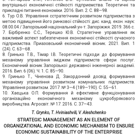
внутрішньої економічної стійкості підприємства. Теоретичні та
прикладні питання економіки. 2016. Вип. 2. С. 88—98.
6. Тур О.В. Управління cстратегічним розвитком підприємства з
метою підвищення його ринкової стійкості: дис. канд. екон. наук:
08.00.04 / Запорізький національний ун-т. Запоріжжя. 2019. 366 с.
7. Бірбіренко С.С., Терешко Ю.В. Стратегічне управління як
важливий аспект забезпечення економічної стійкості сучасного
підприємства. Приазовський економічний вісник. 2021. Вип. 1
(24). С. 63—68.
8. Гринько Т.В., Тімар І.В. Теоретичні підходи до формування
механізму управління іміджем підприємств сфери послуг.
Економічний вісник Запорізької державної інженерної академії.
2016. Вип. 6 (06). Ч. 1. С. 85—90.
9. Гринько Т., Чіненова Д. Закордонний досвід формування
механізму управління розвитком комунальних підприємств.
Управління розвитком. 2017. № 3—4 (189—190). С. 55—61.
10. Хаєцька О.П. Формування й ефективне функціонування
організаційно економічного механізму цукробурякового
виробництва. Агросвіт. № 17. 2016. С. 37—43.
Т. Grynko, Т. Hviniashvili, V. Aleshchenko
STRATEGIC MANAGEMENT AS AN ELEMENT OF
ORGANIZATIONAL AND ECONOMIC MECHANISM TO ENSURE
ECONOMIC SUSTAINABILITY OF THE ENTERPRISE