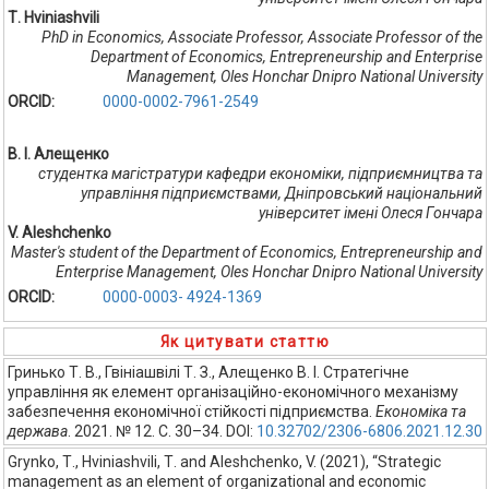
Т. Hviniashvili
PhD in Economics, Associate Professor, Associate Professor of the
Department of Economics, Entrepreneurship and Enterprise
Management, Oles Honchar Dnipro National University
ORCID:
0000-0002-7961-2549
В. І. Алещенко
студентка магістратури кафедри економіки, підприємництва та
управління підприємствами, Дніпровський національний
університет імені Олеся Гончара
V. Aleshchenko
Master's student of the Department of Economics, Entrepreneurship and
Enterprise Management, Oles Honchar Dnipro National University
ORCID:
0000-0003- 4924-1369
Як цитувати статтю
Гринько Т. В., Гвініашвілі Т. З., Алещенко В. І. Стратегічне
управління як елемент організаційно-економічного механізму
забезпечення економічної стійкості підприємства.
Економіка та
держава
. 2021. № 12. С. 30–34. DOI:
10.32702/2306-6806.2021.12.30
Grynko, Т., Hviniashvili, Т. and Aleshchenko, V. (2021), “Strategic
management as an element of organizational and economic