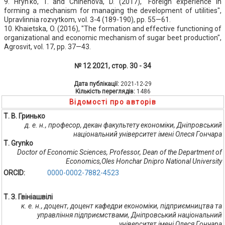
9. Hryn'ko, T. and Chinenova, D. (2017), "Foreign experience in
forming a mechanism for managing the development of utilities",
Upravlinnia rozvytkom, vol. 3-4 (189-190), pp. 55—61.
10. Khaietska, O. (2016), "The formation and effective functioning of
organizational and economic mechanism of sugar beet production",
Agrosvit, vol. 17, pp. 37—43.
№ 12 2021, стор. 30 - 34
Дата публікації:
2021-12-29
Кількість переглядів:
1486
Відомості про авторів
Т. В. Гринько
д. е. н., професор, декан факультету економіки, Дніпровський
національний університет імені Олеся Гончара
Т. Grynko
Doctor of Economic Sciences, Professor, Dean of the Department of
Economics,Oles Honchar Dnipro National University
ORCID:
0000-0002-7882-4523
Т. З. Гвініашвілі
к. е. н., доцент, доцент кафедри економіки, підприємництва та
управління підприємствами, Дніпровський національний
університет імені Олеся Гончара