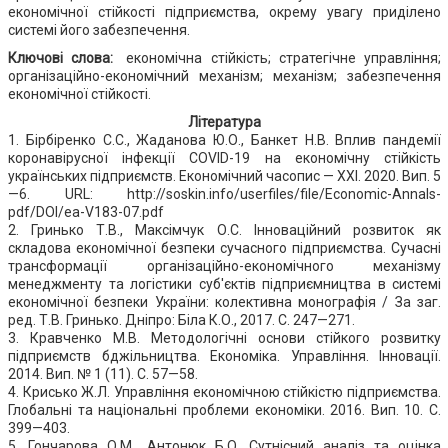
економічної стійкості підприємства, окрему увагу приділено
системі його забезпечення.
Ключові слова:
економічна стійкість; стратегічне управління;
організаційно-економічний механізм; механізм; забезпечення
економічної стійкості.
Література
1. Бірбіренко С.С., Жаданова Ю.О., Банкет Н.В. Вплив пандемії
коронавірусної інфекції COVID-19 на економічну стійкість
українських підприємств. Економічний часопис — XXI. 2020. Вип. 5
—6. URL: http://soskin.info/userfiles/file/Economic-Annals-
pdf/DOI/ea-V183-07.pdf
2. Гринько Т.В., Максімчук О.С. Інноваційний розвиток як
складова економічної безпеки сучасного підприємства. Сучасні
трансформації організаційно-економічного механізму
менеджменту та логістики суб'єктів підприємництва в системі
економічної безпеки України: колективна монографія / За заг.
ред. Т.В. Гринько. Дніпро: Біла К.О., 2017. С. 247—271.
3. Кравченко М.В. Методологічні основи стійкого розвитку
підприємств бджільництва. Економіка. Управління. Інновації.
2014. Вип. № 1 (11). С. 57—58.
4. Крисько Ж.Л. Управління економічною стійкістю підприємства.
Глобальні та національні проблеми економіки. 2016. Вип. 10. С.
399—403.
5. Гончарова О.М., Антонюк Б.О. Сутнісний аналіз та оцінка