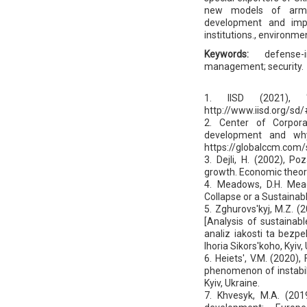
new models of arma
development and impl
institutions., environme
Keywords:
defense-
management; security.
1. IISD (2021), "
http://www.iisd.org/sd
2. Center of Corpora
development and why 
https://globalccm.com
3. Dejli, H. (2002), P
growth. Economic theory
4. Meadows, D.H. Mead
Collapse or a Sustainab
5. Zghurovs'kyj, M.Z. (2
[Analysis of sustainabl
analiz iakosti ta bezpek
Ihoria Sikors'koho, Kyiv,
6. Heiets', V.M. (2020
phenomenon of instabil
Kyiv, Ukraine.
7. Khvesyk, M.A. (20