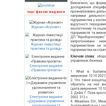
Визначено, що форму
дослідження специфі
проаналізовано діяльн
Інші фахові видання
напрямки діяльності
підприємства у конте
відсутності передови
Журнал «Агросвіт»
екологічному та соціа
підприємств та визна
ДП "Укроборонсервіс" 
запропоновано низ
Журнал «Інвестиції:
підприємством на за
практика та досвід»
підприємства на страт
Ключові слова:
оборо
управління; безпека.
Електронне видання
«Правова просвіта»
1. What is Sustaina
звернення: 10.10.2021)
2. Что такое концепц
обратить на неё вним
(дата звернення: 10.10
3. Дейлі Г. Поза зрост
Електронне видання
2002. 312 с.
«Державне управління:
4. Meadows D.H., Mead
удосконалення та
SustainableFuture. Lon