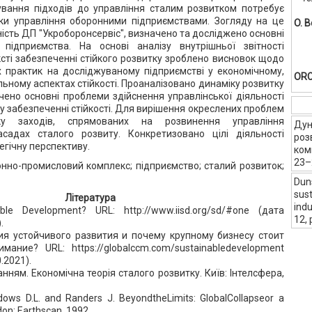
вання підходів до управління сталим розвитком потребує
ки управління оборонними підприємствами. Зогляду на це
O. 
ість ДП "Укроборонсервіс", визначено та досліджено основні
 підприємства. На основі аналізу внутрішньої звітності
ксті забезпеченні стійкого розвитку зроблено висновок щодо
х практик на досліджуваному підприємстві у економічному,
ORC
льному аспектах стійкості. Проаналізовано динаміку розвитку
чено основні проблеми здійснення управлінської діяльності
у забезпеченні стійкості. Для вирішення окреслених проблем
ку заходів, спрямованих на розвинення управління
Дун
садах сталого розвиту. Конкретизовано цілі діяльності
роз
егічну перспективу.
ком
23–
нно-промисловий комплекс; підприємство; сталий розвиток;
Dun
sus
Література
indu
ble Development? URL: http://www.iisd.org/sd/#one (дата
12, 
.
ия устойчивого развития и почему крупному бизнесу стоит
ание? URL: https://globalccm.com/sustainabledevelopment
.2021).
анням. Економічна теорія сталого розвитку. Київ: Інтелсфера,
ows D.L. and Randers J. BeyondtheLimits: GlobalCollapseor a
don: Earthscan, 1992.