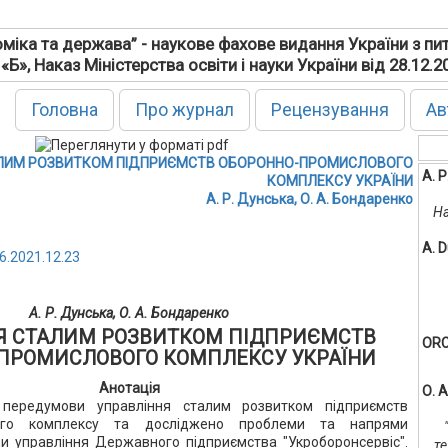
міка та держава” - наукове фахове видання України з пи
 «Б», Наказ Міністерства освіти і науки України від 28.12.
Головна
Про журнал
Рецензування
Ав
АЛИМ РОЗВИТКОМ ПІДПРИЄМСТВ ОБОРОННО-ПРОМИСЛОВОГО
А. 
КОМПЛЕКСУ УКРАЇНИ
А. Р. Дунська, О. А. Бондаренко
На
A. 
6.2021.12.23
А. Р. Дунська, О. А. Бондаренко
Я СТАЛИМ РОЗВИТКОМ ПІДПРИЄМСТВ
ORC
ПРОМИСЛОВОГО КОМПЛЕКСУ УКРАЇНИ
Анотація
О. 
 передумови управління сталим розвитком підприємств
вого комплексу та досліджено проблеми та напрями
и управління Державного підприємства "Укроборонсервіс".
те