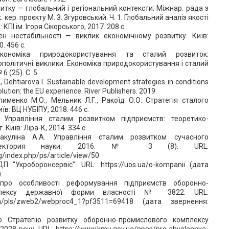
витку — глобальний і регіональний контексти: Міжнар. рада з
ук. кер. проєкту М. З. Згуровський. Ч. 1. Глобальний аналіз якості
 КПІ ім. Ігоря Сікорського, 2017. 208 с.
ен нестабільності — виклик економічному розвитку. Київ:
. 456 с.
ономіка природокористування та сталий розвиток:
еополітичні виклики. Економіка природокористування і сталий
6 (25). С. 5.
., Dehtiarova I. Sustainable development strategies in conditions
volution: the EU experience. River Publishers. 2019.
лименко М.О., Мельник Л.Г., Ракоїд О.О. Стратегія сталого
їв: ВЦ НУБІПУ, 2018. 446 с.
 Управління сталим розвитком підприємств: теоретико-
 Київ: Ліра-К, 2014. 334 с.
Пакуліна А.А. Управління сталим розвитком сучасного
Траектория науки. 2016. № 3 (8). URL:
g/index.php/ps/article/view/50
П "Укроборонсервіс". URL: https://uos.ua/o-kompanii (дата
.
про особливості реформування підприємств оборонно-
плексу державної форми власності № 3822. URL:
v.ua/pls/zweb2/webproc4_1?pf3511=69418 (дата звернення:
о Стратегію розвитку оборонно-промислового комплексу
2028 року. URL: https://www.kmu.gov.ua/npas/pro-shvalennya-