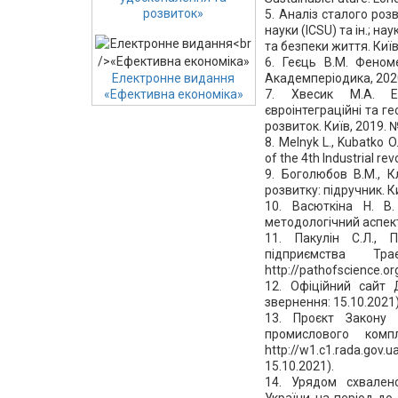
розвиток»
5. Аналіз сталого роз
науки (ICSU) та ін.; на
та безпеки життя. Київ:
6. Геєць В.М. Феном
Академперіодика, 2020
Електронне видання
7. Хвесик М.А. Ек
«Ефективна економіка»
євроінтеграційні та г
розвиток. Київ, 2019. № 
8. Melnyk L., Kubatko O
of the 4th Industrial re
9. Боголюбов В.М., К
розвитку: підручник. Ки
10. Васюткіна Н. В.
методологічний аспект.
11. Пакулін С.Л., 
підприємства 
http://pathofscience.or
12. Офіційний сайт Д
звернення: 15.10.2021)
13. Проєкт Закону 
промислового ком
http://w1.c1.rada.go
15.10.2021).
14. Урядом схвален
України на період до 