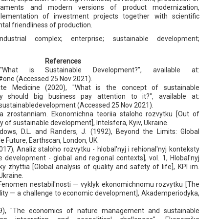
ments and modern versions of product modernization,
ementation of investment projects together with scientific
ntal friendliness of production.
industrial complex; enterprise; sustainable development;
References
What is Sustainable Development?", available at:
/#one (Accessed 25 Nov 2021).
te Medicine (2020), "What is the concept of sustainable
should big business pay attention to it?", available at:
/sustainabledevelopment (Accessed 25 Nov 2021).
oza zrostanniam. Ekonomichna teoriia staloho rozvytku [Out of
 of sustainable development], Intelsfera, Kyiv, Ukraine.
ows, D.L. and Randers, J. (1992), Beyond the Limits: Global
le Future, Earthscan, London, UK.
017), Analiz staloho rozvytku - hlobal'nyj i rehional'nyj konteksty
e development - global and regional contexts], vol. 1, Hlobal'nyj
y zhyttia [Global analysis of quality and safety of life], KPI im.
 Ukraine.
), Fenomen nestabil'nosti — vyklyk ekonomichnomu rozvytku [The
ity — a challenge to economic development], Akademperiodyka,
19), "The economics of nature management and sustainable