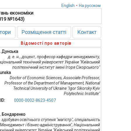
English
•
На русском
тань економіки
2019 №1643)
тори
Розміщення статті
Контакт
Відомості про авторів
Р. Дунська
д. е. н., доцент, професор кафедри менеджменту,
ціональний технічний університет України "Київський
політехнічний інститут імені Ігоря Сікорського"
Dunska
Doctor of Economic Sciences, Associate Professor,
Professor of the Department of Management, National
Technical University of Ukraine "Igor Sikorsky Kyiv
Polytechnic Institute"
ID:
0000-0002-8623-4507
А. Бондаренко
здобувач освітнього ступеня "магістр", спеціальність
"Менеджмент і бізнес-адміністрування", Національний
хнічний університет України "Київський політехнічний