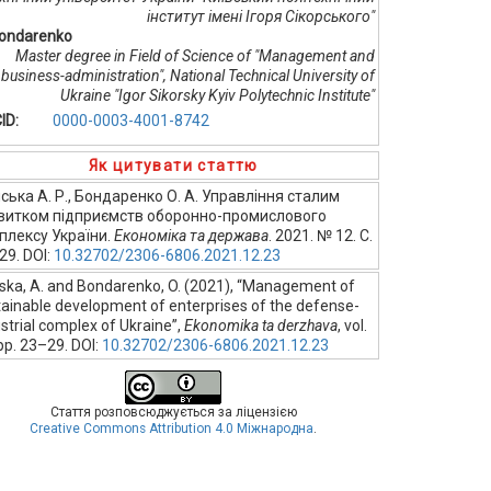
інститут імені Ігоря Сікорського"
Bondarenko
Master degree in Field of Science of "Management and
business-administration", National Technical University of
Ukraine "Igor Sikorsky Kyiv Polytechnic Institute"
ID:
0000-0003-4001-8742
Як цитувати статтю
ська А. Р., Бондаренко О. А. Управління сталим
витком підприємств оборонно-промислового
плексу України.
Економіка та держава
. 2021. № 12. С.
29. DOI:
10.32702/2306-6806.2021.12.23
ska, A. and Bondarenko, O. (2021), “Management of
tainable development of enterprises of the defense-
strial complex of Ukraine”,
Ekonomika ta derzhava
, vol.
pp. 23–29. DOI:
10.32702/2306-6806.2021.12.23
Стаття розповсюджується за ліцензією
Creative Commons Attribution 4.0 Міжнародна
.