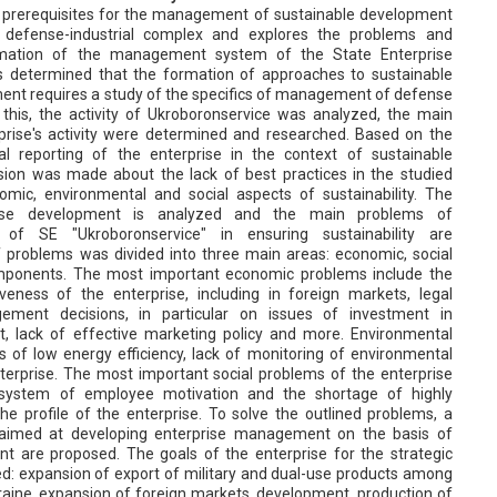
he prerequisites for the management of sustainable development
e defense-industrial complex and explores the problems and
ormation of the management system of the State Enterprise
 is determined that the formation of approaches to sustainable
t requires a study of the specifics of management of defense
f this, the activity of Ukroboronservice was analyzed, the main
rprise's activity were determined and researched. Based on the
al reporting of the enterprise in the context of sustainable
ion was made about the lack of best practices in the studied
omic, environmental and social aspects of sustainability. The
ise development is analyzed and the main problems of
of SE "Ukroboronservice" in ensuring sustainability are
 problems was divided into three main areas: economic, social
mponents. The most important economic problems include the
veness of the enterprise, including in foreign markets, legal
gement decisions, in particular on issues of investment in
, lack of effective marketing policy and more. Environmental
s of low energy efficiency, lack of monitoring of environmental
erprise. The most important social problems of the enterprise
 system of employee motivation and the shortage of highly
the profile of the enterprise. To solve the outlined problems, a
imed at developing enterprise management on the basis of
t are proposed. The goals of the enterprise for the strategic
ed: expansion of export of military and dual-use products among
raine, expansion of foreign markets, development, production of