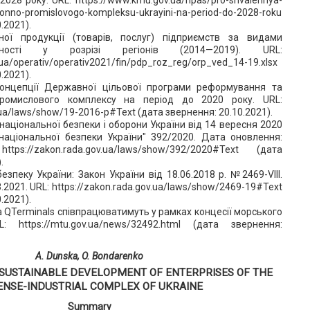
oronno-promislovogo-kompleksu-ukrayini-na-period-do-2028-roku
.2021).
ної продукції (товарів, послуг) підприємств за видами
льності у розрізі регіонів (2014—2019). URL:
.ua/operativ/operativ2021/fin/pdp_roz_reg/orp_ved_14-19.xlsx
.2021).
онцепції Державної цільової програми реформування та
промислового комплексу на період до 2020 року. URL:
.ua/laws/show/19-2016-р#Text (дата звернення: 20.10.2021).
національної безпеки і оборони України від 14 вересня 2020
національної безпеки України" 392/2020. Дата оновлення:
tps://zakon.rada.gov.ua/laws/show/392/2020#Text (дата
.
езпеку України: Закон України від 18.06.2018 р. №2469-VIII.
.2021. URL: https://zakon.rada.gov.ua/laws/show/2469-19#Text
.2021).
а QTerminals співпрацюватимуть у рамках концесії морського
: https://mtu.gov.ua/news/32492.html (дата звернення:
A. Dunska, O. Bondarenko
USTAINABLE DEVELOPMENT OF ENTERPRISES OF THE
ENSE-INDUSTRIAL COMPLEX OF UKRAINE
Summary