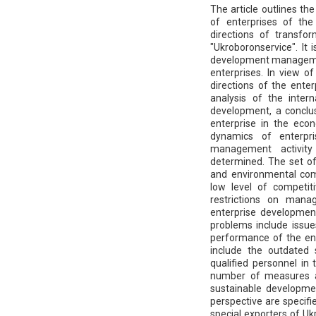
The article outlines t
of enterprises of th
directions of transf
"Ukroboronservice". It
development managemen
enterprises. In view o
directions of the ente
analysis of the intern
development, a conclus
enterprise in the econ
dynamics of enterpr
management activity 
determined. The set of
and environmental co
low level of competiti
restrictions on mana
enterprise development
problems include issue
performance of the ent
include the outdated
qualified personnel in 
number of measures a
sustainable developmen
perspective are specifi
special exporters of Uk