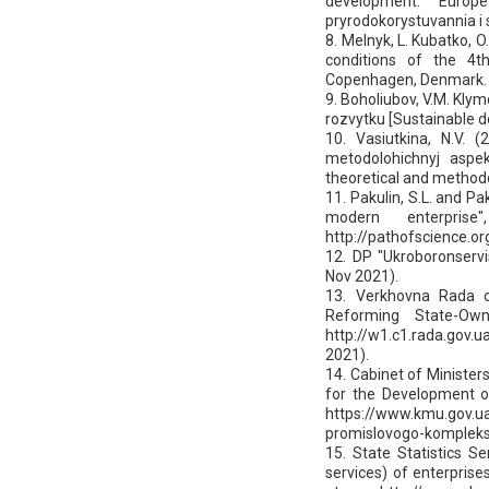
development: Europe
pryrodokorystuvannia i st
8. Melnyk, L. Kubatko, O
conditions of the 4th
Copenhagen, Denmark.
9. Boholiubov, V.M. Klym
rozvytku [Sustainable d
10. Vasiutkina, N.V. (
metodolohichnyj aspe
theoretical and methodol
11. Pakulin, S.L. and P
modern enterprise
http://pathofscience.o
12. DP "Ukroboronservi
Nov 2021).
13. Verkhovna Rada o
Reforming State-Owne
http://w1.c1.rada.go
2021).
14. Cabinet of Ministe
for the Development of
https://www.kmu.gov.ua
promislovogo-kompleksu
15. State Statistics S
services) of enterprise