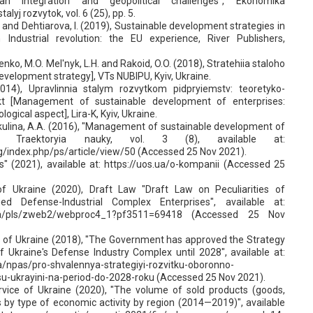
an integration and geopolitical challenges", Ekonomika
alyj rozvytok, vol. 6 (25), pp. 5.
. and Dehtiarova, I. (2019), Sustainable development strategies in
 Industrial revolution: the EU experience, River Publishers,
enko, M.O. Mel'nyk, L.H. and Rakoid, O.O. (2018), Stratehiia staloho
evelopment strategy], VTs NUBIPU, Kyiv, Ukraine.
2014), Upravlinnia stalym rozvytkom pidpryiemstv: teoretyko-
kt [Management of sustainable development of enterprises:
ogical aspect], Lira-K, Kyiv, Ukraine.
akulina, A.A. (2016), "Management of sustainable development of
", Traektoryia nauky, vol. 3 (8), available at:
rg/index.php/ps/article/view/50 (Accessed 25 Nov 2021).
s" (2021), available at: https://uos.ua/o-kompanii (Accessed 25
f Ukraine (2020), Draft Law "Draft Law on Peculiarities of
d Defense-Industrial Complex Enterprises", available at:
v.ua/pls/zweb2/webproc4_1?pf3511=69418 (Accessed 25 Nov
rs of Ukraine (2018), "The Government has approved the Strategy
 Ukraine's Defense Industry Complex until 2028", available at:
/npas/pro-shvalennya-strategiyi-rozvitku-oboronno-
-ukrayini-na-period-do-2028-roku (Accessed 25 Nov 2021).
ervice of Ukraine (2020), "The volume of sold products (goods,
s by type of economic activity by region (2014—2019)", available