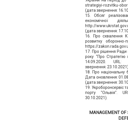
strategiyi-rozvitku-ob
(дата звернення: 16.10
15. Обсяг реалізова
економічної дія
http://www.ukrstat.gov
(дата звернення: 17.10
16. Про схвалення К
розвитку оборонно-
https://zakon.rada.gov
17. Про рішення Ради 
року "Про Стратегію 
14.09.2020. URL: ht
звернення: 23.10.2021)
18. Про національну б
Дата оновлення: 01.08
(дата звернення: 30.10
19. Укроборонсервіс т
порту "Ольвія". URL
30.10.2021).
MANAGEMENT OF S
DEF