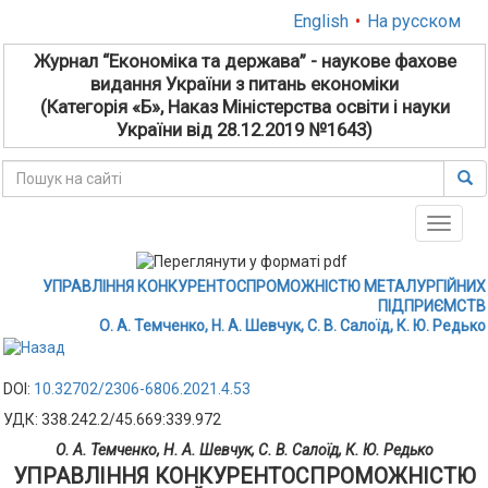
English
•
На русском
Журнал “Економіка та держава” - наукове фахове
видання України з питань економіки
(Категорія «Б», Наказ Міністерства освіти і науки
України від 28.12.2019 №1643)
Toggle
naviga
УПРАВЛІННЯ КОНКУРЕНТОСПРОМОЖНІСТЮ МЕТАЛУРГІЙНИХ
ПІДПРИЄМСТВ
О. А. Темченко, Н. А. Шевчук, С. В. Салоїд, К. Ю. Редько
DOI:
10.32702/2306-6806.2021.4.53
УДК: 338.242.2/45.669:339.972
О. А. Темченко, Н. А. Шевчук, С. В. Салоїд, К. Ю. Редько
УПРАВЛІННЯ КОНКУРЕНТОСПРОМОЖНІСТЮ