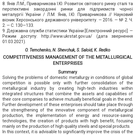
8. Янів Л.М., Приварникова І.Ю. Розвиток світового ринку сталі та
перспективні закордонні ринки для підприємств чорної
металургії України / Л.М. Янів, І.Ю. Приварникова // Науковий
вісник Херсонського державного університету. — 2016. — № 2. Ч.
2. — С. 130—133.
9. Державна служби статистики України [Електронний ресурс]. —
Режим доступу: http://www.ukrstat.gov.ua/ (дата звернення
01.03.2021).
O. Temchenko, N. Shevchuk, S. Saloid, K. Redko
COMPETITIVENESS MANAGEMENT OF THE METALLURGICAL
ENTERPRISES
Summary
Solving the problems of domestic metallurgy in conditions of global
competition is possible only with further consolidation of the
metallurgical industry by creating high-tech industries within
integrated structures that combine the assets and capabilities of
their core companies to achieve mutually beneficial goals in the end.
Further development of these enterprises should take place through
the strengthening of the innovative component of metallurgical
production, the implementation of energy and resource-saving
technologies, the creation of products with high benefit, focusing
mainly on the production of high quality steels and special products.
In this context, it is advisable to significantly improve the crisis of the