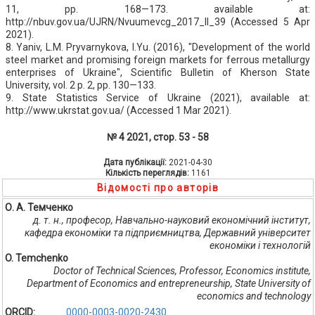
11, pp. 168—173. available at:
http://nbuv.gov.ua/UJRN/Nvuumevcg_2017_ll_39 (Accessed 5 Apr
2021).
8. Yaniv, L.M. Pryvarnykova, I.Yu. (2016), "Development of the world
steel market and promising foreign markets for ferrous metallurgy
enterprises of Ukraine", Scientific Bulletin of Kherson State
University, vol. 2 p. 2, pp. 130—133.
9. State Statistics Service of Ukraine (2021), available at:
http://www.ukrstat.gov.ua/ (Accessed 1 Mar 2021).
№ 4 2021, стор. 53 - 58
Дата публікації:
2021-04-30
Кількість переглядів:
1161
Відомості про авторів
О. А. Темченко
д. т. н., професор, Навчально-науковий економічний інститут,
кафедра економіки та підприємництва, Державний університет
економіки і технологій
O. Temchenko
Doctor of Technical Sciences, Professor, Economics institute,
Department of Economics and entrepreneurship, State University of
economics and technology
ORCID:
0000-0003-0020-2430