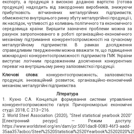
експорту, а продукція з високою доданою вартістю (готова
продукція) надходить від закордонних виробників, знижуючи
прибутковість вітчизняних металургійних підприємств;
обмеженістю внутрішнього ринку збуту металургійної продукції і,
як наслідок, чутливості до коливань політичного та економічного
середовища країни. Вирішити зазначені проблеми можна за
рахунок запропонованого в роботі організаційно-економічного
механізму підтримання конкурентоспроможності на сучасному
металургійному підприємстві. В рамках дослідження
справедливим твердженням можна вважати те, що підвищення
міжнародної конкурентоспроможності підприємств ГМК України
виступає логічним продовженням досягнення конкурентних
переваг на внутрішньому ринку залізовмісткої продукції.
Ключові слова:
конкурентоспроможність; залізовмістка
продукція; інноваційний розвиток; організаційно-економічний
механізм; металургійні підприємства.
Література
1. Кухно С.А. Концепція формування системи управління
конкурентоспроможністю галузі. Причорноморські економічні
студії. 2018, С. 213—216.
2. World Steel Association. (2020), "Steel statistical yearbook 2020"
[Електронний ресурс]. — Режим доступу:
https://www.worldsteel.org/en/dam/jcr:5001dac8-0083-46f3-aadd-
35aa357acbcc/Steel%2520Statistical%2520Yearbook%25202020%2