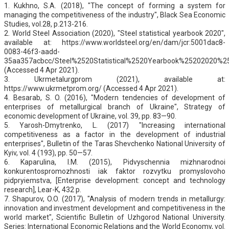
1. Kukhno, S.A. (2018), "The concept of forming a system for
managing the competitiveness of the industry", Black Sea Economic
Studies, vol.28, p.213-216.
2. World Steel Association (2020), "Steel statistical yearbook 2020",
available at: https://www.worldsteel.org/en/dam/jcr:5001dac8-
0083-46f3-aadd-
35aa357acbcc/Steel%2520Statistical%2520Yearbook%25202020%2
(Accessed 4 Apr 2021).
3. Ukrmetalurgprom (2021), available at:
https://www.ukrmetprom.org/ (Accessed 4 Apr 2021).
4. Besarab, S. O. (2016), "Modern tendencies of development of
enterprises of metallurgical branch of Ukraine", Strategy of
economic development of Ukraine, vol. 39, pp. 83—90.
5. Yarosh-Dmytrenko, L. (2017) "Increasing international
competitiveness as a factor in the development of industrial
enterprises", Bulletin of the Taras Shevchenko National University of
Kyiv, vol. 4 (193), pp. 50—57.
6. Kaparulina, І.М. (2015), Pidvyschennia mizhnarodnoi
konkurentospromozhnosti iak faktor rozvytku promyslovoho
pidpryiemstva, [Enterprise development: concept and technology
research], Lear-K, 432 p.
7. Shapurov, O.O. (2017), "Analysis of modern trends in metallurgy:
innovation and investment development and competitiveness in the
world market", Scientific Bulletin of Uzhgorod National University.
Series: International Economic Relations and the World Economy, vol.