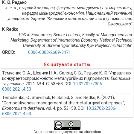
К. Ю. Редько
к. е. н., старший викладач, факультет менеджменту та маркетингу,
кафедра міжнародної економіки, Національний технічний
університет України "Київський політехнічний інститут імені Ігоря
Сікорського"
K. Redko
PhD in Economics, Senior Lecturer, Faculty of Management and
Marketing, Department of International Economy, National Technical
University of Ukraine "Igor Sikorsky Kyiv Polytechnic Institute"
ORCID:
0000-0003-2609-3471
Як цитувати статтю
Темченко О. А., Шевчук Н. А., Салоїд С. В., Редько К. Ю. Управління
конкурентоспроможністю металургійних підприємств.
Економіка
та держава
. 2021. № 4. С. 53–58. DOI:
10.32702/2306-
6806.2021.4.53
Temchenko, O., Shevchuk, N., Saloid, S. and Redko, K. (2021),
“Competitiveness management of the metallurgical enterprises”,
Ekonomika ta derzhava
, vol. 4, pp. 53–58. DOI:
10.32702/2306-
6806.2021.4.53
Стаття розповсюджується за ліцензією