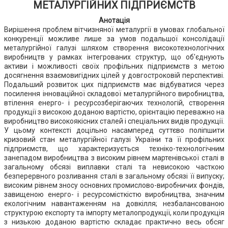
МЕТАЛУРГІЙНИХ ПІДПРИЄМСТВ
Анотація
Вирішення проблем вітчизняної металургії в умовах глобальної
конкуренції можливе лише за умов подальшої консолідації
металургійної галузі шляхом створення високотехнологічних
виробництв у рамках інтегрованих структур, що об'єднують
активи і можливості своїх профільних підприємств з метою
досягнення взаємовигідних цілей у довгостроковій перспективі.
Подальший розвиток цих підприємств має відбуватися через
посилення інноваційної складової металургійного виробництва,
втілення енерго- і ресурсозберігаючих технологій, створення
продукції з високою доданою вартістю, орієнтацію переважно на
виробництво високоякісних сталей і спеціальних видів продукції.
У цьому контексті доцільно насамперед суттєво поліпшити
кризовий стан металургійної галузі України та її профільних
підприємств, що характеризується техніко-технологічним
занепадом виробництва з високим рівнем мартенівської сталі в
загальному обсязі виплавки сталі та невисокою часткою
безперервного розливання сталі в загальному обсязі її випуску;
високим рівнем зносу основних промислово-виробничих фондів,
завищеною енерго- і ресурсомісткістю виробництва, значним
екологічним навантаженням на довкілля; незбалансованою
структурою експорту та імпорту металопродукції, коли продукція
з низькою доданою вартістю складає практично весь обсяг