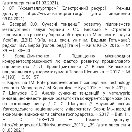
(дата звернення 01.03.2021).
3. ОП "Укрметаллургпром" [Електронний ресурс]. — Режим
доступу: https://www.ukrmetprom.org/ (дата звернення
09.04.2021).
4. Бесараб С.О. Сучасні тенденції розвитку підприємств
металургійної галузі України / С.О. Бесараб // Стратегія
економічного розвитку України: зб. наук. пр. / М-во освіти і науки
України, ДВНЗ "Київ. нац. екон. ун-т ім. Вадима Гетьмана";
редкол.: В.А. Верба (голов. ред.) [та ін.]. — Київ: КНЕУ, 2016. — №
39. — С. 83—90.
5. Ярош-Дмитренко Л. Підвищення міжнародної
конкурентоспроможності як фактор розвитку промислового
підприємства / Л. Ярош-Дмитренко // Вісник Київського
національного університету імені Тараса Шевченка. — 2017. — №
4 (193). — С. 50—57.
6. Kaparulina І.М. Enterprisedevelopment: concept and technology
research: Monograph / I.M. Kaparulina. — Kyiv, 2015. — Lear-K, 432 p.
7. Шапуров О.О. Аналіз сучасних тенденцій у металургії:
інноваційно-інвестиційний розвиток та конкурентоспроможність
на світовому ринку / О. О. Шапуров // Науковий вісник
Ужгородського національного університету. Серія: Міжнародні
економічні відносини та світове господарство. — 2017. — Вип. 11.
— С. 168—173. — Режим доступу:
http://nbuv.gov.ua/UJRN/Nvuumevcg_2017_ll_39 (дата звернення
01.03.2021).