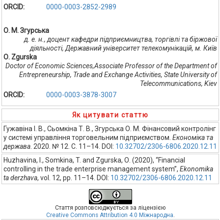
ORCID:
0000-0003-2852-2989
О. М. Згурська
д. е. н., доцент кафедри підприємництва, торгівлі та біржової
діяльності, Державний університет телекомунікацій, м. Київ
О. Zgurska
Doctor of Economic Sciences,Associate Professor of the Department of
Entrepreneurship, Trade and Exchange Activities, State University of
Telecommunications, Kiev
ORCID:
0000-0003-3878-3007
Як цитувати статтю
Гужавіна І. В., Сьомкіна Т. В., Згурська О. М. Фінансовий контролінг
у системі управління торговельним підприємством.
Економіка та
держава
. 2020. № 12. С. 11–14. DOI:
10.32702/2306-6806.2020.12.11
Huzhavina, I., Somkina, T. and Zgurska, О. (2020), “Financial
controlling in the trade enterprise management system”,
Ekonomika
ta derzhava
, vol. 12, pp. 11–14. DOI:
10.32702/2306-6806.2020.12.11
Стаття розповсюджується за ліцензією
Creative Commons Attribution 4.0 Міжнародна
.