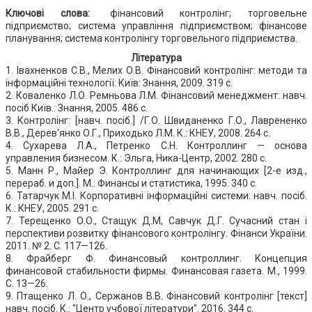
Ключові слова:
фінансовий контролінг; торговельне
підприємство; система управління підприємством; фінансове
планування; система контролінгу торговельного підприємства.
Література
1. Івахненков С.В., Мелих О.В. Фінансовий контролінг: методи та
інформаційні технології. Київ: Знання, 2009. 319 с.
2. Коваленко Л.О. Ремньова Л.М. Фінансовий менеджмент: навч.
посіб Київ.: Знання, 2005. 486 с.
3. Контролінг: [навч. посіб.] /Г.О. Швиданенко Г.О., Лаврененко
В.В., Дерев'янко О.Г., Приходько Л.М. К.: КНЕУ, 2008. 264 с.
4. Сухарева Л.А., Петренко С.Н. Контроллинг — основа
управления бизнесом. К.: Эльга, Ника-Центр, 2002. 280 с.
5. Манн Р., Майер Э. Контроллинг для начинающих [2-е изд.,
перераб. и доп.]. М.: Финансы и статистика, 1995. 340 с.
6. Татарчук М.І. Корпоративні інформаційні системи: навч. посіб.
К.: КНЕУ, 2005. 291 с.
7. Терещенко О.О., Стащук Д.М, Савчук Д.Г. Сучасний стан і
перспективи розвитку фінансового контролінгу. Фінанси України.
2011. № 2. С. 117—126.
8. Фрайберг Ф. Финансовый контроллинг. Концепция
финансовой стабильности фирмы. Финансовая газета. М., 1999.
C. 13—26.
9. Птащенко Л. О., Сержанов В.В. Фінансовий контролінг [текст]
навч. посіб. К.: "Центр учбової літератури". 2016. 344 с.