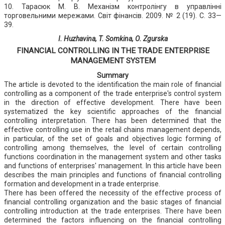
10. Тарасюк М. В. Механізм контролінгу в управлінні
торговельними мережами. Світ фінансів. 2009. № 2 (19). С. 33—
39.
I. Huzhavina, T. Somkina, О. Zgurska
FINANCIAL CONTROLLING IN THE TRADE ENTERPRISE
MANAGEMENT SYSTEM
Summary
The article is devoted to the identification the main role of financial
controlling as a component of the trade enterprise's control system
in the direction of effective development. There have been
systematized the key scientific approaches of the financial
controlling interpretation. There has been determined that the
effective controlling use in the retail chains management depends,
in particular, of the set of goals and objectives logic forming of
controlling among themselves, the level of certain controlling
functions coordination in the management system and other tasks
and functions of enterprises' management. In this article have been
describes the main principles and functions of financial controlling
formation and development in a trade enterprise.
There has been offered the necessity of the effective process of
financial controlling organization and the basic stages of financial
controlling introduction at the trade enterprises. There have been
determined the factors influencing on the financial controlling