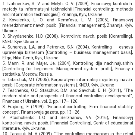
1. Ivahnenkov, S. V. and Melyh, O. V. (2009), Finansovyj kontrolinh:
metody ta informatsijni tekhnolohii [Financial controlling: methods
and information technologies], Znannja, Kyiv, Ukraine.
2. Kovalenko, L. O. and Remn'ova, L. M. (2005), Finansovyj
menedzhment: navch. posib. [Financial management], Znannja, Kyiv,
Ukraine.
3. Shvydanenko, H.O. (2008), Kontrolinh: navch. posib [Controlling],
KNEU, Kyiv, Ukraine.
4. Suhareva, L.A. and Petrenko, S.N. (2004), Kontrolling — osnova
upravlenija biznesom [Controlling — business management basis],
El'ga, Nika-Centr, Kyiv, Ukraine.
5. Mann, R. and Majer, Je. (2004), Kontrolling dlja nachinajushhih
[Controlling for beginners. Management system profit], Finansy i
statistika, Moscow, Russia.
6. Tatarchuk, M.I. (2005), Korporatyvni informatsijni systemy: navch.
posib. [Corporate information systems], KNEU, Kyiv, Ukraine
7. Teschenko, O.O. Staschuk, D.M. and Savchuk. D. H. (2011), "The
modern state and prospects of financial controlling development",
Finances of Ukraine, vol. 2, pp.117— 126.
8. Frajberg, F. (1999), "Financial controlling. Firm financial stability
concept", Finansovaja gazeta, pp. 13—26.
9. Ptashchenko, L.O. and Serzhanov, V.V. (2016), Finansovyj
kontrolling: navch. posib. [Financial Controlling], Centr of educational
literature, Kyiv, Ukraine.
10. Tarasiuk, M. V. (2009), "The controlling mechanism in the retail