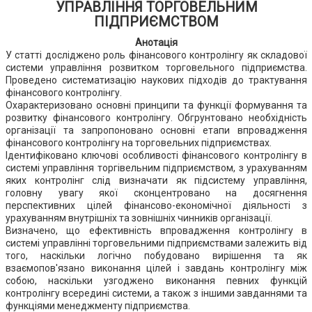
УПРАВЛІННЯ ТОРГОВЕЛЬНИМ
ПІДПРИЄМСТВОМ
Анотація
У статті досліджено роль фінансового контролінгу як складової
системи управління розвитком торговельного підприємства.
Проведено систематизацію наукових підходів до трактування
фінансового контролінгу.
Охарактеризовано основні принципи та функції формування та
розвитку фінансового контролінгу. Обгрунтовано необхідність
організації та запропоновано основні етапи впровадження
фінансового контролінгу на торговельних підприємствах.
Ідентифіковано ключові особливості фінансового контролінгу в
системі управління торгівельним підприємством, з урахуванням
яких контролінг слід визначати як підсистему управління,
головну увагу якої сконцентровано на досягнення
перспективних цілей фінансово-економічної діяльності з
урахуванням внутрішніх та зовнішніх чинників організації.
Визначено, що ефективність впровадження контролінгу в
системі управлінні торговельними підприємствами залежить від
того, наскільки логічно побудовано вирішення та як
взаємопов'язано виконання цілей і завдань контролінгу між
собою, наскільки узгоджено виконання певних функцій
контролінгу всередині системи, а також з іншими завданнями та
функціями менеджменту підприємства.