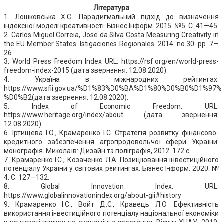
Література
1. Лошковська Х.С. Парадигмальний підхід до визначення
індексної моделі креативності. Бізнес Інформ. 2015. №5. С. 41—45.
2. Carlos Miguel Correia, Josе da Silva Costa Measuring Creativity in
the EU Member States. Іstigaciones Regionales. 2014. no.30. pp. 7—
26
3. World Press Freedom Index URL: https://rsf.org/en/world-press-
freedom-index-2015 (дата звернення: 12.08.2020).
4. Україна в міжнародних рейтингах.
https://www.sfii.gov.ua/%D1%83%D0%BA%D1%80%D0%B0%D1%9
%D0%B2(дата звернення: 12.08.2020).
5. Index of Economic Freedom. URL:
https://www.heritage.org/index/about (дата звернення:
12.08.2020).
6. Іртищева І.О., Крамаренко І.С. Стратегія розвитку фінансово-
кредитного забезпечення агропродовольчої сфери України:
монографія. Миколаїв: Дизайн та поліграфія, 2012. 172 с.
7. Крамаренко І.С., Козаченко Л.А. Позиціювання інвестиційного
потенціалу України у світових рейтингах. Бізнес Інформ. 2020. №
4. C. 127—132.
8. Global Innovation Index. URL:
https://www.globalinnovationindex.org/about-gii#history
9. Крамаренко І.С., Войт Д.С., Кравець Л.О. Ефективність
використання інвестиційного потенціалу національної економіки
у контексті впливу на економічне зростання. Вісник ХНАУ. 2019.