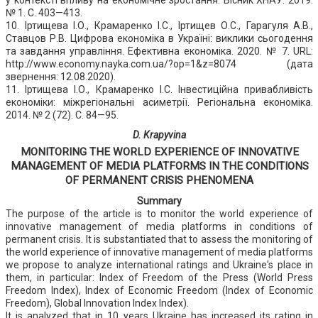
№ 1. С. 403—413.
10. Іртищева І.О., Крамаренко І.С., Іртищев О.С., Гарагуля А.В.,
Ставцов Р.В. Цифрова економіка в Україні: виклики сьогодення
та завдання управління. Ефективна економіка. 2020. № 7. URL:
http://www.economy.nayka.com.ua/?op=1&z=8074 (дата
звернення: 12.08.2020).
11. Іртищева І.О., Крамаренко І.С. Інвестиційна привабливість
економіки: міжрегіональні асиметрії. Регіональна економіка.
2014. № 2 (72). С. 84—95.
D. Krapyvina
MONITORING THE WORLD EXPERIENCE OF INNOVATIVE
MANAGEMENT OF MEDIA PLATFORMS IN THE CONDITIONS
OF PERMANENT CRISIS PHENOMENA
Summary
The purpose of the article is to monitor the world experience of
innovative management of media platforms in conditions of
permanent crisis. It is substantiated that to assess the monitoring of
the world experience of innovative management of media platforms
we propose to analyze international ratings and Ukraine's place in
them, in particular: Index of Freedom of the Press (World Press
Freedom Index), Index of Economic Freedom (Index of Economic
Freedom), Global Innovation Index Index).
It is analyzed that in 10 years Ukraine has increased its rating in