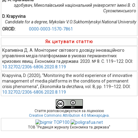
здобувач, Миколаївський національний університет імені В. О.
Сухомлинського
D. Krapyvina
Сandidate for a degree, Mykolaiv V.O.Sukhomlynskyi National University
ORCID:
0000-0003-1570-7861
Як цитувати статтю
Крапивіна Д. А. Моніторинг світового досвіду інноваційного
управління медіа платформами в умовах перманентних
кризових явищ.
Економіка та держава
. 2020. № 8. С. 119–122. DOI:
10.32702/2306-6806.2020.8.119
Krapyvina, D. (2020), “Monitoring the world experience of innovative
management of media platforms in the conditions of permanent
crisis phenomena”,
Ekonomika ta derzhava
, vol. 8, pp. 119–122. DOI:
10.32702/2306-6806.2020.8.119
Стаття розповсюджується за ліцензією
Creative Commons Attribution 4.0 Міжнародна
.
ТОВ "Редакція журналу Економіка та держава"