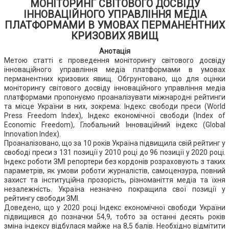
МОНІТОРИНГ СВІТОВОГО ДОСВІДУ
ІННОВАЦІЙНОГО УПРАВЛІННЯ МЕДІА
ПЛАТФОРМАМИ В УМОВАХ ПЕРМАНЕНТНИХ
КРИЗОВИХ ЯВИЩ
Анотація
Метою статті є проведення моніторингу світового досвіду
інноваційного управління медіа платформами в умовах
перманентних кризових явищ. Обгрунтовано, що для оцінки
моніторингу світового досвіду інноваційного управління медіа
платформами пропонуємо проаналізувати міжнародні рейтинги
та місце України в них, зокрема: Індекс свободи преси (World
Press Freedom Index), Індекс економічної свободи (Index of
Economic Freedom), Глобальний Інноваційний індекс (Global
Innovation Index).
Проаналізовано, що за 10 років Україна підвищила свій рейтинг у
свободі преси з 131 позиції у 2010 році до 96 позиції у 2020 році.
Індекс роботи ЗМІ репортери без кордонів розраховують з таких
параметрів, як умови роботи журналістів, самоцензура, повний
захист та інституційна прозорість, різноманіття медіа та їхня
незалежність. Україна незначно покращила свої позиції у
рейтингу свободи ЗМІ.
Доведено, що у 2020 році Індекс економічної свободи України
підвищився до позначки 54,9, тобто за останні десять років
зміна індексу відбулася майже на 8,5 балів. Необхідно відмітити