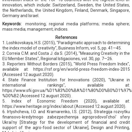
innovation, which include: Switzerland, Sweden, the United States,
the Netherlands, the United Kingdom, Finland, Denmark, Singapore,
Germany and Israel.
Keywords:
monitoring; regional media platforms; media sphere;
mass media; management; indices.
References
1. Loshkovskaya, H.S. (2015), "Paradigmatic approach to determining
the index model of creativity", Business Inform, vol. 5, pp. 41—45.
2. Correia C.M. and Costa J. da S. (2014), "Measuring Creativity in the
EU Member States", Regional Istigaciones, vol. 30, pp. 7—26.
3. Reporters Without Borders (2015), "World Press Freedom Index",
available at: https://rsf.org/en/world-press-freedom-index-2015
(Accessed 12 august 2020).
4. State Finance Institution for Innovations (2020), "Ukraine in
international rankings", available at:
https://www.sfii.gov.ua/%D1%83%D0%BA%D1%80%D0%B0%D1%9
%D0%B2 (Accessed 12 august 2020).
5. Index of Economic Freedom (2020), available at:
https://www.heritage.org/index/about (Accessed 12 august 2020).
6. Irtyshcheva, I.O. and Kramarenko, I.S. (2012), Strategija rozvytku
finansovo-kredytnogo zabezpechennja agroprodovol'choi' sfery
Ukrai'ny [Strategy for the development of financial and credit
support of the agro-food sector of Ukraine], Design and Printing,