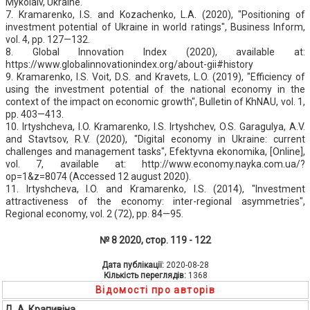
Mykolaiv, Ukraine.
7. Kramarenko, I.S. and Kozachenko, L.A. (2020), "Positioning of
investment potential of Ukraine in world ratings", Business Inform,
vol. 4, pp. 127—132.
8. Global Innovation Index (2020), available at:
https://www.globalinnovationindex.org/about-gii#history
9. Kramarenko, I.S. Voit, D.S. and Kravets, L.O. (2019), "Efficiency of
using the investment potential of the national economy in the
context of the impact on economic growth", Bulletin of KhNAU, vol. 1,
pp. 403—413.
10. Irtyshcheva, I.O. Kramarenko, I.S. Irtyshchev, O.S. Garagulya, A.V.
and Stavtsov, R.V. (2020), "Digital economy in Ukraine: current
challenges and management tasks", Efektyvna ekonomika, [Online],
vol. 7, available at: http://www.economy.nayka.com.ua/?
op=1&z=8074 (Accessed 12 august 2020).
11. Irtyshcheva, I.O. and Kramarenko, I.S. (2014), "Investment
attractiveness of the economy: inter-regional asymmetries",
Regional economy, vol. 2 (72), pp. 84—95.
№ 8 2020, стор. 119 - 122
Дата публікації:
2020-08-28
Кількість переглядів:
1368
Відомості про авторів
Д. А. Крапивіна