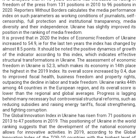
freedom of the press from 131 positions in 2010 to 96 positions in
2020. Reporters Without Borders calculates the media performance
index on such parameters as working conditions of journalists, self-
censorship, full protection and institutional transparency, media
diversity and their independence. Ukraine has slightly improved its
position in the ranking of media freedom.
It is proved that in 2020 the Index of Economic Freedom of Ukraine
increased to 54.9, ie for the last ten years the index has changed by
almost 8.5 points. It should be noted the positive dynamics of growth
of the indicator according to this index, which indicates effective
structural transformations in Ukraine. The assessment of economic
freedom in Ukraine is 52.3, which makes its economy in 14th place
the highest in the 2019 Index. Its overall score increased by 0.4, due
to improved fiscal health, business freedom and property rights,
outpacing the decline in labor and trade freedom. Ukraine ranks 44th
among 44 countries in the European region, and its overall score is
lower than the regional and global averages. Progress is lagging
behind many necessary but controversial structural reforms, such as
reducing subsidies and raising energy tariffs, fiscal strengthening,
and fighting corruption.
The Global Innovation Index in Ukraine has risen from 71 positions in
2013 to 47 positions in 2019. This positioning of Ukraine in the world
ranking suggests that the development of the national economy
allows for innovative activities. In 2019, according to the Global
Innovation Index of the TOP-10 countries with the highest level of