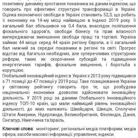
позитивну динаміку зростання показника за даним індексом, що
говорить про ефективні структурні трансформації в Україні.
Оцінка економічної свободи в Україні становить 52,3, що робить
її економіку на 14-му місці найвищою в Індексі 2019 року. Її
загальний бал збільшився на 0,4 бала, внаслідок поліпшення
фіскального здоров'я, свободи бізнесу та прав власності
випереджаючи зменшення свободи праці та торгівлі. Україна
займає 44 місце серед 44 країн регіону Європи, а її загальний
бал нижчий за середні показники в регіоні та світі. Прогрес
відстає від багатьох необхідних, але суперечливих структурних
реформ, таких як скорочення субсидій та підвищення
енергетичних тарифів, фіскальне зміцнення, і боротьба з
корупцією.
Глобальний інноваційний індекс в Україні з 2013 року підвищився
з 71 позиції до 47 позиції у 2019 році. Таке позиціювання України
у світовому рейтингу говорить про те, що розбудова
національної економіки дозволяє здійснювати інноваційну
діяльність. У 2019 році за даними Глобального Інноваційного
індексу ТОП-10 країн, що мали найвищий рівень інноваційної
діяльності, до яких належить: Швейцарія, Швеція, Сполучені
Штати Америки, Нідерланди, Великобританія, Фінляндія, Данія,
Сінгапур, Німеччина та Ізраїль.
Ключові слова:
моніторинг; регіональні медіа платформи; медіа
сфера; засоби масової інформації; управління; індекси.