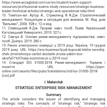
https://www.accaglobal.com/us/en/student/exam-support-
resources/professional-exams-study-resources/strategic-business-
leader/technical-articles/strategic-and-operational-risks.html
10. Томпсон-мл. Артур А., Стрикленд III А.Дж. Стратегический
менеджмент. Концепции и ситуации для анализа. М.: Изд. дом
"Вильямс", 2006. 928 с. 12-е изд.
11. Сливоцький А.Дж. Прорив: навч. посіб. Львів: Український
Католицький Університет, 2010. 327 с.
12. Савчук В. Основи ризик-менеджменту підприємства: навч.
посіб. Дніпро, 2019. 280 с.
13. Ринок електронної комерції у 2019 році: Україна, 19 грудня
2019 року. URL: https://evo.business/lyudi-kupuvali-bilshe-serednij-
chek-zmenshivsya-vartist-dostavki-zrosla-yakim-buv-
ukra%D1%97nskij-ecommerce-u-2019-roci/
14. Стандарт ISO 31000:2018 Ризик-менеджмент. Терміни і
поняття. URL: https://pqm-
online.com/assets/files/pubs/translations/std/iso-31000-2018-
(rus).pdf
I. Makarchuk
STRATEGIC ENTERPRISE RISK MANAGEMENT
Summary
The article considers the issues of identifying and managing
strategic risks. The concepts of "strategic risk," "strategic risk