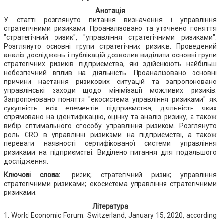
Анотація
У статті розглянуто питання визначення і управління
стратегічними ризиками. Проаналізовано та уточнено поняття
"стратегічний ризик", "управління стратегічними ризиками".
Розглянуто основні групи стратегічних ризиків. Проведений
аналіз досліджень і публікацій дозволив виділити основні групи
стратегічних ризиків підприємства, які здійснюють найбільш
небезпечний вплив на діяльність. Проаналізовано основні
причини настання ризикових ситуацій та запропоновано
управлінські заходи щодо мінімізації можливих ризиків.
Запропоновано поняття "екосистема управління ризиками" як
сукупність всіх елементів підприємства, діяльність яких
спрямовано на ідентифікацію, оцінку та аналіз ризику, а також
вибір оптимального способу управління ризиком. Розглянуто
роль CRO в управлінні ризиками на підприємстві, а також
переваги наявності сертифікованої системи управління
ризиками на підприємстві. Виділено питання для подальшого
дослідження.
Ключові слова:
ризик; стратегічний ризик; управління
стратегічними ризиками; екосистема управління стратегічними
ризиками.
Література
1. World Economic Forum: Switzerland, January 15, 2020, according