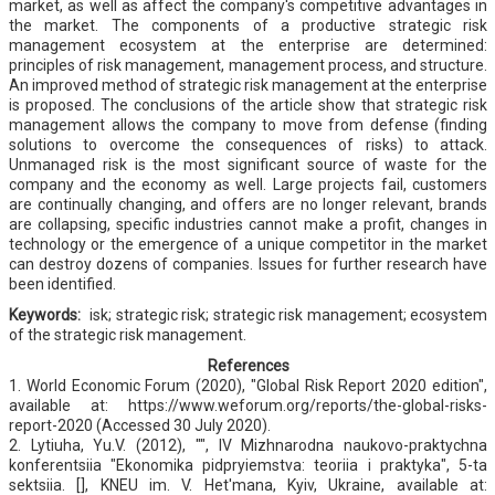
market, as well as affect the company's competitive advantages in
the market. The components of a productive strategic risk
management ecosystem at the enterprise are determined:
principles of risk management, management process, and structure.
An improved method of strategic risk management at the enterprise
is proposed. The conclusions of the article show that strategic risk
management allows the company to move from defense (finding
solutions to overcome the consequences of risks) to attack.
Unmanaged risk is the most significant source of waste for the
company and the economy as well. Large projects fail, customers
are continually changing, and offers are no longer relevant, brands
are collapsing, specific industries cannot make a profit, changes in
technology or the emergence of a unique competitor in the market
can destroy dozens of companies. Issues for further research have
been identified.
Keywords:
isk; strategic risk; strategic risk management; ecosystem
of the strategic risk management.
References
1. World Economic Forum (2020), "Global Risk Report 2020 edition",
available at: https://www.weforum.org/reports/the-global-risks-
report-2020 (Accessed 30 July 2020).
2. Lytiuha, Yu.V. (2012), "", IV Mizhnarodna naukovo-praktychna
konferentsiia "Ekonomika pidpryiemstva: teoriia i praktyka", 5-ta
sektsiia. [], KNEU im. V. Het'mana, Kyiv, Ukraine, available at: