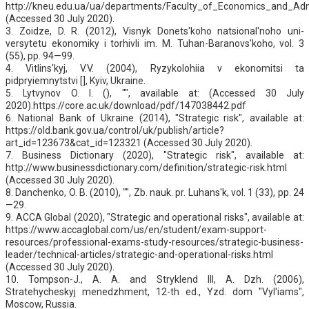
http://kneu.edu.ua/ua/departments/Faculty_of_Economics_and_Adm
(Accessed 30 July 2020).
3. Zoidze, D. R. (2012), Visnyk Donets'koho natsional'noho uni­
versytetu ekonomiky i torhivli im. M. Tuhan-Baranovs'koho, vol. 3
(55), pp. 94—99.
4. Vitlins'kyj, V.V. (2004), Ryzykolohiia v ekonomitsi ta
pidpryiemnytstvi [], Kyiv, Ukraine.
5. Lytvynov O. I. (), "", available at: (Accessed 30 July
2020).https://core.ac.uk/download/pdf/147038442.pdf
6. National Bank of Ukraine (2014), "Strategic risk", available at:
https://old.bank.gov.ua/control/uk/publish/article?
art_id=123673&cat_id=123321 (Accessed 30 July 2020).
7. Business Dictionary (2020), "Strategic risk", available at:
http://www.businessdictionary.com/definition/strategic-risk.html
(Accessed 30 July 2020).
8. Danchenko, O. B. (2010), "", Zb. nauk. pr. Luhans'k, vol. 1 (33), pp. 24
—29.
9. ACCA Global (2020), "Strategic and operational risks", available at:
https://www.accaglobal.com/us/en/student/exam-support-
resources/professional-exams-study-resources/strategic-business-
leader/technical-articles/strategic-and-operational-risks.html
(Accessed 30 July 2020).
10. Tompson-J., A. A. and Stryklend III, A. Dzh. (2006),
Stratehycheskyj menedzhment, 12-th ed., Yzd. dom "Vyl'iams",
Moscow, Russia.