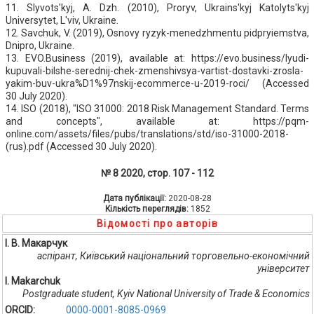
11. Slyvots'kyj, A. Dzh. (2010), Proryv, Ukrains'kyj Katolyts'kyj
Universytet, L'viv, Ukraine.
12. Savchuk, V. (2019), Osnovy ryzyk-menedzhmentu pidpryiemstva,
Dnipro, Ukraine.
13. EVO.Business (2019), available at: https://evo.business/lyudi-
kupuvali-bilshe-serednij-chek-zmenshivsya-vartist-dostavki-zrosla-
yakim-buv-ukra%D1%97nskij-ecommerce-u-2019-roci/ (Accessed
30 July 2020).
14. ISO (2018), "ISO 31000: 2018 Risk Management Standard. Terms
and concepts", available at: https://pqm-
online.com/assets/files/pubs/translations/std/iso-31000-2018-
(rus).pdf (Accessed 30 July 2020).
№ 8 2020, стор. 107 - 112
Дата публікації:
2020-08-28
Кількість переглядів:
1852
Відомості про авторів
І. В. Макарчук
аспірант, Київський національний торговельно-економічний
університет
I. Makarchuk
Postgraduate student, Kyiv National University of Trade & Economics
ORCID:
0000-0001-8085-0969