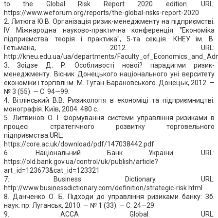
to the Global Risk Report 2020 edition. URL:
https://www.weforum.org/reports/the-global-risks-report-2020
2. Литюга Ю.В. Організація ризик-менеджменту на підприємстві.
ІV Міжнародна науково-практична конференція "Економіка
підприємства: теорія і практика", 5-та секція. КНЕУ ім. В.
Гетьмана, 2012. URL:
http://kneu.edu.ua/ua/departments/Faculty_of_Economics_and_Adm
3. Зоідзе Д. Р. Особливості новоі? парадигми ризик-
менеджменту. Вісник Донецького національного уні­ верситету
економіки і торгівлі ім. М. Туган-Барановського. Донецьк, 2012. —
№ 3 (55). — С. 94—99.
4. Вітлінський В.В. Ризикологія в економіці та підприємництві:
монографія. Київ, 2004. 480 с.
5. Литвинов О. І. Формування системи управління ризиками в
процесі стратегічного розвитку торговельного
підприємства.URL:
https://core.ac.uk/download/pdf/147038442.pdf
6. Національний Банк України. URL:
https://old.bank.gov.ua/control/uk/publish/article?
art_id=123673&cat_id=123321
7. Business Dictionary. URL:
http://www.businessdictionary.com/definition/strategic-risk.html
8. Данченко О. Б. Підходи до управління ризиками банку: Зб.
наук. пр. Луганськ, 2010. — № 1 (33). — С. 24—29.
9. ACCA Global. URL: