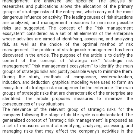
management" are analyzed and specified. The analysis of
researches and publications allows the allocation of the primary
groups of strategic risks of the enterprise, which carry out the most
dangerous influence on activity. The leading causes of risk situations
are analyzed, and management measures to minimize possible
risks are suggested. The concept of the "risk management
ecosystem" considered as a set of all elements of the enterprise
whose activities are aimed at identifying, assessing, and analyzing
risk, as well as the choice of the optimal method of risk
management. The problem of strategic risk management has been
discovered in the article. The purpose of the article is to clarify the
content of the concept of "strategic risk," "strategic risk
management," "risk management ecosystem," to identify the main
groups of strategic risks and justify possible ways to minimize them.
During the study, methods of comparison, systematization,
induction, and deduction, graphical modeling were used to form an
ecosystem of strategic risk management in the enterprise. The main
groups of strategic risks that are characteristic of the enterprise are
identified. The article proposes measures to minimize the
consequences of risky situations.
The relevance of the relevant group of strategic risks for the
company following the stage of its life cycle is substantiated. The
generalized concept of "strategic risk management" is proposed as
a set of measures aimed at identifying, analyzing, assessing, and
managing risks that may affect the company's activities in the