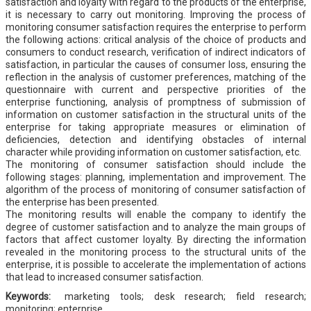
satisfaction and loyalty with regard to the products of the enterprise,
it is necessary to carry out monitoring. Improving the process of
monitoring consumer satisfaction requires the enterprise to perform
the following actions: critical analysis of the choice of products and
consumers to conduct research, verification of indirect indicators of
satisfaction, in particular the causes of consumer loss, ensuring the
reflection in the analysis of customer preferences, matching of the
questionnaire with current and perspective priorities of the
enterprise functioning, analysis of promptness of submission of
information on customer satisfaction in the structural units of the
enterprise for taking appropriate measures or elimination of
deficiencies, detection and identifying obstacles of internal
character while providing information on customer satisfaction, etc.
The monitoring of consumer satisfaction should include the
following stages: planning, implementation and improvement. The
algorithm of the process of monitoring of consumer satisfaction of
the enterprise has been presented.
The monitoring results will enable the company to identify the
degree of customer satisfaction and to analyze the main groups of
factors that affect customer loyalty. By directing the information
revealed in the monitoring process to the structural units of the
enterprise, it is possible to accelerate the implementation of actions
that lead to increased consumer satisfaction.
Keywords:
marketing tools; desk research; field research;
monitoring; enterprise.