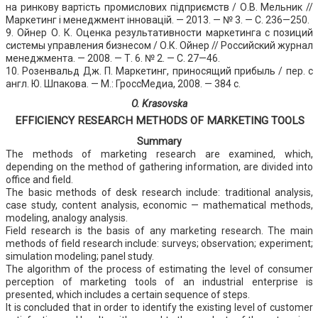
на ринкову вартість промислових підприємств / О.В. Мельник //
Маркетинг і менеджмент інновацій. — 2013. — № 3. — С. 236—250.
9. Ойнер О. К. Оценка результативности маркетинга с позиций
системы управления бизнесом / О.К. Ойнер // Российский журнал
менеджмента. — 2008. — Т. 6. № 2. — С. 27—46.
10. Розенвальд Дж. П. Маркетинг, приносящий прибыль / пер. с
англ. Ю. Шпакова. — М.: ГроссМедиа, 2008. — 384 с.
O. Krasovska
EFFICIENCY RESEARCH METHODS OF MARKETING TOOLS
Summary
The methods of marketing research are examined, which,
depending on the method of gathering information, are divided into
office and field.
The basic methods of desk research include: traditional analysis,
case study, content analysis, economic — mathematical methods,
modeling, analogy analysis.
Field research is the basis of any marketing research. The main
methods of field research include: surveys; observation; experiment;
simulation modeling; panel study.
The algorithm of the process of estimating the level of consumer
perception of marketing tools of an industrial enterprise is
presented, which includes a certain sequence of steps.
It is concluded that in order to identify the existing level of customer