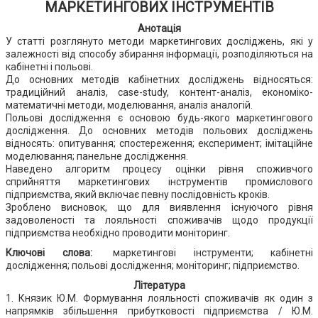
МАРКЕТИНГОВИХ ІНСТРУМЕНТІВ
Анотація
У статті розглянуто методи маркетингових досліджень, які у
залежності від способу збирання інформації, розподіляються на
кабінетні і польові.
До основних методів кабінетних досліджень відносяться:
традиційний аналіз, сase-study, контент-аналіз, економіко-
математичні методи, моделювання, аналіз аналогій.
Польові дослідження є основою будь-якого маркетингового
дослідження. До основних методів польових досліджень
відносять: опитування; спостереження; експеримент; імітаційне
моделювання; панельне дослідження.
Наведено алгоритм процесу оцінки рівня споживчого
сприйняття маркетингових інструментів промислового
підприємства, який включає певну послідовність кроків.
Зроблено висновок, що для виявлення існуючого рівня
задоволеності та лояльності споживачів щодо продукції
підприємства необхідно проводити моніторинг.
Ключові слова:
маркетингові інструменти; кабінетні
дослідження; польові дослідження; моніторинг; підприємство.
Література
1. Князик Ю.М. Формування лояльності споживачів як один з
напрямків збільшення прибутковості підприємства / Ю.М.