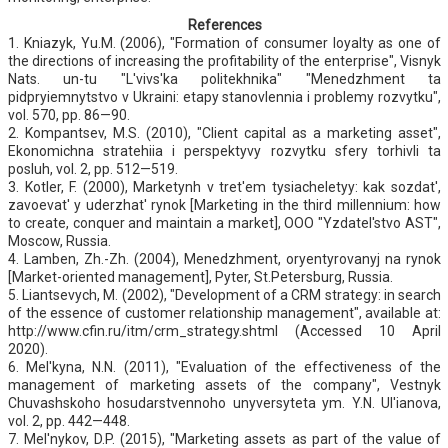
References
1. Kniazyk, Yu.M. (2006), "Formation of consumer loyalty as one of
the directions of increasing the profitability of the enterprise", Visnyk
Nats. un-tu "L'vivs'ka politekhnika" "Menedzhment ta
pidpryiemnytstvo v Ukraini: etapy stanovlennia i problemy rozvytku",
vol. 570, pp. 86—90.
2. Kompantsev, M.S. (2010), "Client capital as a marketing asset",
Ekonomichna stratehiia i perspektyvy rozvytku sfery torhivli ta
posluh, vol. 2, pp. 512—519.
3. Kotler, F. (2000), Marketynh v tret'em tysiacheletyy: kak sozdat',
zavoevat' y uderzhat' rynok [Marketing in the third millennium: how
to create, conquer and maintain a market], OOO "Yzdatel'stvo AST",
Moscow, Russia.
4. Lamben, Zh.-Zh. (2004), Menedzhment, oryentyrovanyj na rynok
[Market-oriented management], Pyter, St.Petersburg, Russia.
5. Liantsevych, M. (2002), "Development of a CRM strategy: in search
of the essence of customer relationship management", available at:
http://www.cfin.ru/itm/crm_strategy.shtml (Accessed 10 April
2020).
6. Mel'kyna, N.N. (2011), "Evaluation of the effectiveness of the
management of marketing assets of the company", Vestnyk
Chuvashskoho hosudarstvennoho unyversyteta ym. Y.N. Ul'ianova,
vol. 2, pp. 442—448.
7. Mel'nykov, D.P. (2015), "Marketing assets as part of the value of