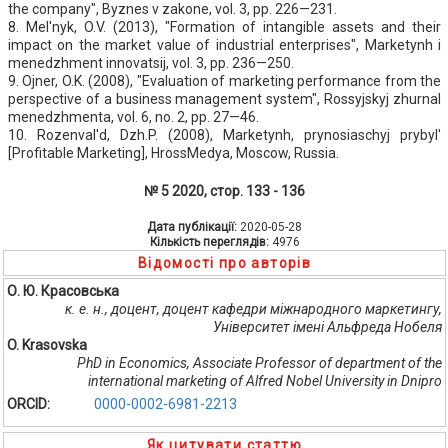
the company", Byznes v zakone, vol. 3, pp. 226—231.
8. Mel'nyk, O.V. (2013), "Formation of intangible assets and their
impact on the market value of industrial enterprises", Marketynh i
menedzhment innovatsij, vol. 3, pp. 236—250.
9. Ojner, O.K. (2008), "Evaluation of marketing performance from the
perspective of a business management system", Rossyjskyj zhurnal
menedzhmenta, vol. 6, no. 2, pp. 27—46.
10. Rozenval'd, Dzh.P. (2008), Marketynh, prynosiaschyj prybyl'
[Profitable Marketing], HrossMedya, Moscow, Russia.
№ 5 2020, стор. 133 - 136
Дата публікації:
2020-05-28
Кількість переглядів:
4976
Відомості про авторів
О. Ю. Красовська
к. е. н., доцент, доцент кафедри міжнародного маркетингу,
Університет імені Альфреда Нобеля
O. Krasovska
PhD in Economics, Associate Professor of department of the
international marketing of Alfred Nobel University in Dnipro
ORCID:
0000-0002-6981-2213
Як цитувати статтю