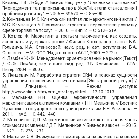
Князик, Т.В. Лебідь // Вісник Нац. ун-ту "Львівська політехніка"
"Менеджмент та підприємництво в Україні: етапи становлення і
проблеми розвитку". — 2006 — № 570. — С. 86—90.
2. Компанцев М.С. Клієнтський капітал як маркетинговий актив /
М.С. Компанцев // Економічна стратегія і перспективи розвитку
сфери торгівлі та послуг. — 2010. — Вип. 2. — С. 512—519.
3. Котлер Ф. Маркетинг в третьем тысячелетии: как создать,
завоевать и удержать рынок / Филипп Котлер; пер. с англ. В.А.
Гольдича, И.А. Оганесовой; наук. ред. и авт. вступление Б.А.
Соловьев . — М.: ООО "Издательство АСТ", 2000. — 272 с.
4. Ламбен Ж.-Ж. Менеджмент, ориентированый на рынок [Текст]
/ Ж.-Ж. Ламбен; пер. с англ. под. ред. В.Б. Колчанова. — СПб.:
Питер, 2004. — 800 с.
5. Лянцевич М. Разработка стратеги CRM: в поисках сущности
управления отношения с покупателями [Электронный ресурс] /
М. Лянцевич. — Режим доступа:
http://www.cfin.ru/itm/crm_strategy.shtml. — 12.10.2013
6. Мелькина Н.Н. Оценка эффективности управления
маркетинговыми активами компании / Н.Н. Мелькина // Вестник
Чувашского государственного университета им. И.Н. Ульянова. —
2011. — № 2. — С. 442—448.
7. Мельников Д.П. Маркетинговые активы как составная часть
стоимости компании / Д.П. Мельников // Бизнес в законе. — 2015.
— № 3. — С. 226—231.
8. Мельник О.В. Формування нематеріальних активів та їх вплив