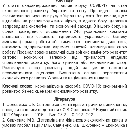
Анотація
У статті охарактеризовано вплив вірусу COVID-19 на стан
економічного розвитку України та світу. Проведено аналіз
статистики поширення вірусу в Україні та у світі. Визначено, що у
відповідь на розповсюдження вірусу, з одного боку, держава
запровадила екологічні та економічні заходи. З іншого боку, на
основі проведеного дослідження 240 українських компаній
визначено, що більшість підприємств українського бізнесу
змінила формат роботи або тимчасово припинила діяльність,
натомість підприємства окремих галузей активізували свою
роботу. Проаналізовано можливі сценарії економічного розвитку
світової економіки залежно від тривалості епідемії:
сповільнення розвитку, його зупинка або економічний спад.
Розглянуто логіку розвитку подій за умови настання
песимістичного сценарію. Визначено основні перспективи
економічного розвитку України та національної валюти.
Ключові слова:
коронавірусна хвороба COVID-19; економічний
розвиток; бізнес; сценарій економічного розвитку.
Література
1. Орловська О.В. Світові економічні кризи: причини виникнення,
наслідки та шляхи подолання / О.В. Орловська // Науковий вісник
НЛТУ України. — 2015. — Вип. 25.2. — С. 197—202.
2. Савченко М.В. Детермінанти фінансово-економічної кризи в
умовах глобалізації / М.В. Савченко, О.В. Шкуренко // Економiка i