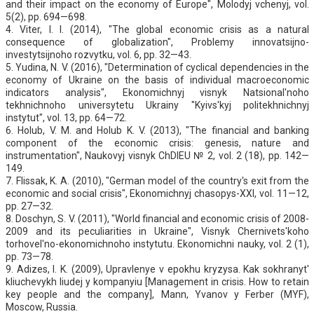
and their impact on the economy of Europe", Molodyj vchenyj, vol.
5(2), pp. 694—698.
4. Viter, I. I. (2014), "The global economic crisis as a natural
consequence of globalization", Problemy innovatsijno-
investytsijnoho rozvytku, vol. 6, pp. 32—43.
5. Yudina, N. V. (2016), "Determination of cyclical dependencies in the
economy of Ukraine on the basis of individual macroeconomic
indicators analysis", Ekonomichnyj visnyk Natsional'noho
tekhnichnoho universytetu Ukrainy "Kyivs'kyj politekhnichnyj
instytut", vol. 13, pp. 64—72.
6. Holub, V. M. and Holub K. V. (2013), "The financial and banking
component of the economic crisis: genesis, nature and
instrumentation", Naukovyj visnyk ChDIEU № 2, vol. 2 (18), pp. 142—
149.
7. Flissak, K. A. (2010), "German model of the country's exit from the
economic and social crisis", Ekonomichnyj chasopys-XXI, vol. 11—12,
pp. 27—32.
8. Doschyn, S. V. (2011), "World financial and economic crisis of 2008-
2009 and its peculiarities in Ukraine", Visnyk Chernivets'koho
torhovel'no-ekonomichnoho instytutu. Ekonomichni nauky, vol. 2 (1),
pp. 73—78.
9. Adizes, I. K. (2009), Upravlenye v epokhu kryzysa. Kak sokhranyt'
kliuchevykh liudej y kompanyiu [Management in crisis. How to retain
key people and the company], Mann, Yvanov y Ferber (MYF),
Moscow, Russia.