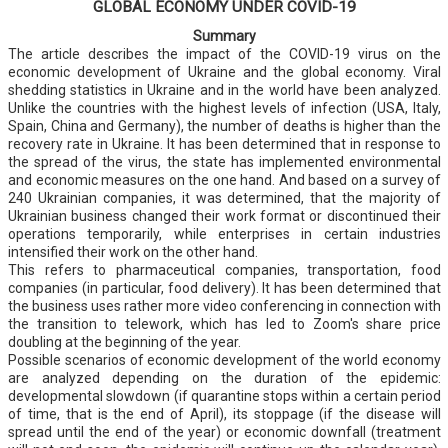
GLOBAL ECONOMY UNDER COVID-19
Summary
The article describes the impact of the COVID-19 virus on the
economic development of Ukraine and the global economy. Viral
shedding statistics in Ukraine and in the world have been analyzed.
Unlike the countries with the highest levels of infection (USA, Italy,
Spain, China and Germany), the number of deaths is higher than the
recovery rate in Ukraine. It has been determined that in response to
the spread of the virus, the state has implemented environmental
and economic measures on the one hand. And based on a survey of
240 Ukrainian companies, it was determined, that the majority of
Ukrainian business changed their work format or discontinued their
operations temporarily, while enterprises in certain industries
intensified their work on the other hand.
This refers to pharmaceutical companies, transportation, food
companies (in particular, food delivery). It has been determined that
the business uses rather more video conferencing in connection with
the transition to telework, which has led to Zoom's share price
doubling at the beginning of the year.
Possible scenarios of economic development of the world economy
are analyzed depending on the duration of the epidemic:
developmental slowdown (if quarantine stops within a certain period
of time, that is the end of April), its stoppage (if the disease will
spread until the end of the year) or economic downfall (treatment