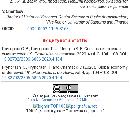
д. і. н., д. держ. упр., професор, Перший проректор, Університет
митної справи та фінансів
V. Chentsov
Doctor of Historical Sciences, Doctor Science in Public Administration,
Vive-Rector, University of Customs and Finance
ORCID:
0000-0002-1109-8168
Як цитувати статтю
Григораш О. В., Григораш Т. Ф., Ченцов В. В. Світова економіка в
умовах covid-19.
Економіка та держава
. 2020. № 4. С. 104–108. DOI:
10.32702/2306-6806.2020.4.104
Hryhorash, O., Hryhorash, T. and Chentsov, V. (2020), “Global economy
under covid-19”,
Ekonomika ta derzhava
, vol. 4, pp. 104–108. DOI:
10.32702/2306-6806.2020.4.104
Стаття розповсюджується за ліцензією
Creative Commons Attribution 4.0 Міжнародна
.
ТОВ "Редакція журналу Економіка та держава"