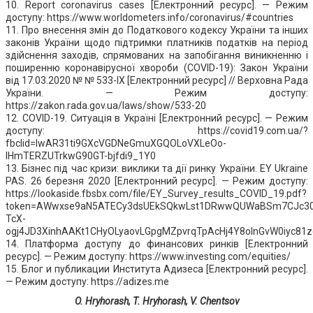
10. Report coronavirus cases [Електронний ресурс]. — Режим
доступу: https://www.worldometers.info/coronavirus/#countries
11. Про внесення змін до Податкового кодексу України та інших
законів України щодо підтримки платників податків на період
здійснення заходів, спрямованих на запобігання виникненню і
поширенню коронавірусної хвороби (COVID-19): Закон України
від 17.03.2020 № № 533-IX [Електронний ресурс] // Верховна Рада
України. — Режим доступу:
https://zakon.rada.gov.ua/laws/show/533-20
12. COVID-19. Ситуація в Україні [Електронний ресурс]. — Режим
доступу: https://covid19.com.ua/?
fbclid=IwAR31ti9GXcVGDNeGmuXGQOLoVXLeOo-
IHmTERZUTrkwG90GT-bjfdi9_1Y0
13. Бізнес під час кризи: виклики та дії ринку України. EY Ukraine
PAS. 26 березня 2020 [Електронний ресурс]. — Режим доступу:
https://lookaside.fbsbx.com/file/EY_Survey_results_COVID_19.pdf?
token=AWwxse9aN5ATECy3dsUEkSQkwLst1DRwwQUWaBSm7CJc30y
TcX-
ogj4JD3XinhAAKt1CHyOLyaovLGpgMZpvrqTpAcHj4Y8oInGvW0iyc8
14. Платформа доступу до финансових ринків [Електронний
ресурс]. — Режим доступу: https://www.investing.com/equities/
15. Блог и публикации Института Адизеса [Електронний ресурс].
— Режим доступу: https://adizes.me
O. Hryhorash, T. Hryhorash, V. Chentsov