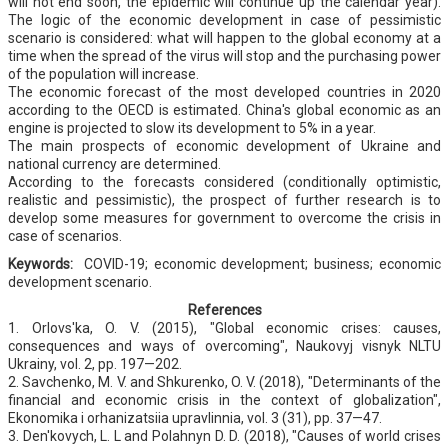
will not end soon, the epidemic will continue up the calendar year).
The logic of the economic development in case of pessimistic
scenario is considered: what will happen to the global economy at a
time when the spread of the virus will stop and the purchasing power
of the population will increase.
The economic forecast of the most developed countries in 2020
according to the OECD is estimated. China's global economic as an
engine is projected to slow its development to 5% in a year.
The main prospects of economic development of Ukraine and
national currency are determined.
According to the forecasts considered (conditionally optimistic,
realistic and pessimistic), the prospect of further research is to
develop some measures for government to overcome the crisis in
case of scenarios.
Keywords:
COVID-19; economic development; business; economic
development scenario.
References
1. Orlovs'ka, O. V. (2015), "Global economic crises: causes,
consequences and ways of overcoming", Naukovyj visnyk NLTU
Ukrainy, vol. 2, pp. 197—202.
2. Savchenko, M. V. and Shkurenko, O. V. (2018), "Determinants of the
financial and economic crisis in the context of globalization",
Ekonomika i orhanizatsiia upravlinnia, vol. 3 (31), pp. 37—47.
3. Den'kovych, L. L and Polahnyn D. D. (2018), "Causes of world crises