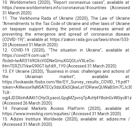
10. Worldometers (2020), "Report coronavirus cases", available at:
https://www.worldometers.info/coronavirus/#countries (Accessed
31 March 2020).
11. The Verkhovna Rada of Ukraine (2020), The Law of Ukraine
"Amendments to the Tax Code of Ukraine and other laws of Ukraine
on taxpayer support during the period of measures aimed at
preventing the emergence and spread of coronavirus disease
(COVID-19)", available at: https://zakon.rada.gov.ua/laws/show/533-
20 (Accessed 31 March 2020).
12. COVID-19 (2020), "The situation in Ukraine", available at:
https://covid19.com.ua/?
fbclid=IwAR31ti9GXcVGDNeGmuXGQOLoVXLeOo-
IHmTERZUTrkwG90GT-bjfdi9_1Y0 (Accessed 31 March 2020).
13. EY Ukraine (2020), "Business in crisis: challenges and actions of
the Ukrainian market", available at:
https://lookaside.fbsbx.com/file/EY_Survey_results_COVID_19.pdf?
token=AWwxse9aN5ATECy3dsUEkSQkwLst1DRwwQUWaBSm7CJc30y
TcX-
ogj4JD3XinhAAKt1CHyOLyaovLGpgMZpvrqTpAcHj4Y8oInGvW0iyc8
(Accessed 26 March 2020).
14. Financial Markets Access Platform (2020), available at:
https://www.investing.com/equities/ (Accessed 31 March 2020).
15. Adizes Institure Worldwide (2020), available at: adizes.me /
(Accessed 31 March 2020).