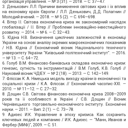
органiзацiя управлiння. — № 3 (31). — 2018. — С. 37—47.
3. Денькович Л.Л. Причини виникнення світових криз і їх вплив
на економіку країн Європи / Л.Л. Денькович, Д.Д. Полагнин //
Молодий вчений. — 2018. — № 5 (2). — С. 694—698.
4. Вітер І.І. Світова економічна криза як закономірний наслідок
глобалізації / І.І. Вітер // Проблеми інноваційно-інвестиційного
розвитку. — 2014. — № 6. — С. 32—43.
5. Юдіна Н.В. Визначення циклічних залежностей в економіці
України на основі аналізу окремих макроекономічних показників
/ Н.В. Юдіна // Економічний вісник Національного технічного
університету України "Київський політехнічний інститут". — 2016.
— № 13. — С. 64—72.
6. Голуб В.М. Фінансово-банківська складова економічно кризи:
генезис, сутність та інструментацій / В.М. Голуб, К.В. Голуб //
Науковий вісник ЧДІЕУ. — № 2 (18). — 2013. — С. 142—149.
7. Фліссак К. А. Німецька модель виходу країни із економічної та
соціальної кризи / К.А. Фліссак // Економiчний часопис-XXI. —
2010. — № 11—12. — С. 27—32.
8. Дощин С.В. Світова фінансово-економічна криза 2008—2009
років та її особливості в Україні / С.В. Дощин // Вісник
Чернівецького торговельно-економічного інституту. Економічні
науки. — 2011. — Вип. 2 (1). — С. 73—78.
9. Адизес И.К. Управление в эпоху кризиса. Как сохранить
ключевых людей и компанию / И.К. Адизес. — "Манн, Иванов и
Фербер (МИФ)", 2009. — С. 51.