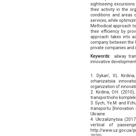
sightseeing excursions
their activity in the o
conditions and areas o
services, while optimizi
Methodical approach t
their efficiency by pro
approach takes into ac
company between the Uk
private companies and i
Keywords:
ailway tra
innovative developmen
1. Dykan', V.L. Kirdin
orhanizatsiia innovat
organization of innovati
2. Kirdina, O.H. (2010)
transportnoho kompleksu
3. Sych, Ye.M. and Il'ch
transportu [Innovation
Ukraine.
4. Ukrzaliznytsia (201
vertical of passenge
http://www.uz.gov.ua
2020).