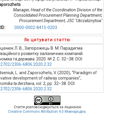
Zaporozhets
Manager, Head of the Coordination Division of the
Consolidated Procurement Planning Department,
Procurement Department, JSC "Ukrzaliznytsia"
ID:
0000-0002-8415-0203
Як цитувати статтю
ценюк Л. В., Запорожець В. М. Парадигма
оваційного розвитку залізничних компаній.
номіка та держава
. 2020. № 2. С. 32–38. DOI:
32702/2306-6806.2020.2.32
seniuk, L. and Zaporozhets, V. (2020), “Paradigm of
ovative development of railway companies”,
nomika ta derzhava
, vol. 2, pp. 32–38. DOI:
32702/2306-6806.2020.2.32
Стаття розповсюджується за ліцензією
Creative Commons Attribution 4.0 Міжнародна
.