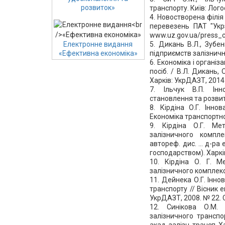
розвиток»
транспорту. Київ: Логос
4. Новостворена філі
перевезень ПАТ "Укрз
www.uz.gov.ua/press_
5. Дикань В.Л., Зубе
Електронне видання
підприємств залізничн
«Ефективна економіка»
6. Економіка і організ
посіб. / В.Л. Дикань, О
Харків: УкрДАЗТ, 2014.
7. Ільчук В.П. Інно
становлення та розвито
8. Кірдіна О.Г. Інно
Економіка транспортно
9. Кірдіна О.Г. Мет
залізничного компле
автореф. дис. … д-ра 
господарством). Харків
10. Кірдіна О. Г. Ме
залізничного комплексу
11. Дейнека О.Г. Інно
транспорту // Вісник е
УкрДАЗТ, 2008. № 22. 
12. Синікова О.М. 
залізничного транспор
акад. залізн. трансп. Ха