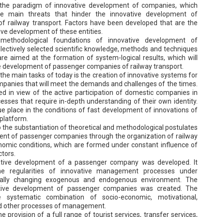
s the paradigm of innovative development of companies, which
he main threats that hinder the innovative development of
 railway transport. Factors have been developed that are the
ive development of these entities.
methodological foundations of innovative development of
ectively selected scientific knowledge, methods and techniques
re aimed at the formation of system-logical results, which will
ve development of passenger companies of railway transport.
 the main tasks of today is the creation of innovative systems for
panies that will meet the demands and challenges of the times.
d in view of the active participation of domestic companies in
ocesses that require in-depth understanding of their own identity.
ique place in the conditions of fast development of innovations of
 platform.
to the substantiation of theoretical and methodological postulates
ent of passenger companies through the organization of railway
omic conditions, which are formed under constant influence of
ctors.
ative development of a passenger company was developed. It
the regularities of innovative management processes under
cally changing exogenous and endogenous environment. The
ive development of passenger companies was created. The
 systematic combination of socio-economic, motivational,
and other processes of management.
e provision of a full range of tourist services, transfer services,