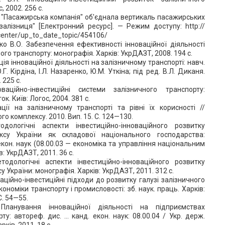
, 2002. 256 с.
я "Пасажирська компанія" об'єднала вертикаль пасажирських
алізниця" [Електронний ресурс]. — Режим доступу: http://
center/up_to_date_topic/454106/
нко В.О. Забезпечення ефективності інноваційної діяльності
ого транспорту: монографія. Харків: УкрДАЗТ, 2008. 194 с.
ація інноваційної діяльності на залізничному транспорті: навч.
.Г. Кірдіна, І.Л. Назаренко, Ю.М. Уткіна; під ред. В.Л. Диканя.
 225 с.
ваційно-інвестиційні системи залізничного транспорту:
к. Київ: Логос, 2004. 381 с.
вації на залізничному транспорті та рівні їх корисності //
го комплексу. 2010. Вип. 15. С. 124—130.
одологічні аспекти інвестиційно-інноваційного розвитку
ксу України як складової національного господарства:
екон. наук (08.00.03 — економіка та управління національним
: УкрДАЗТ, 2011. 36 с.
тодологічні аспекти інвестиційно-інноваційного розвитку
 України: монографія. Харків: УкрДАЗТ, 2011. 312 с.
ваційно-інвестиційні підходи до розвитку галузі залізничного
кономіки транспорту і промисловості: зб. наук. праць. Харків:
С. 54—55.
Планування інноваційної діяльності на підприємствах
ту: автореф. дис. … канд. екон. наук: 08.00.04 / Укр. держ.
рків, 2011. 18 с.