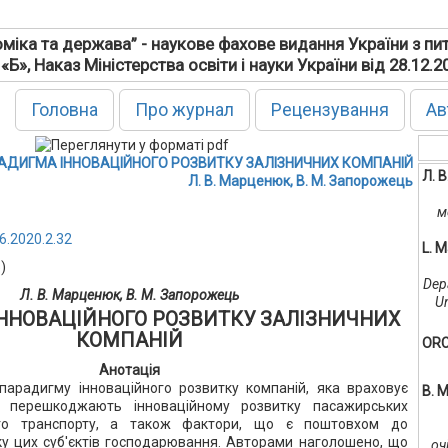
міка та держава” - наукове фахове видання України з пи
 «Б», Наказ Міністерства освіти і науки України від 28.12.
Головна
Про журнал
Рецензування
Ав
АДИГМА ІННОВАЦІЙНОГО РОЗВИТКУ ЗАЛІЗНИЧНИХ КОМПАНІЙ
Л. 
Л. В. Марценюк, В. М. Запорожець
м
6.2020.2.32
L. M
)
Dep
Л. В. Марценюк, В. М. Запорожець
Un
ННОВАЦІЙНОГО РОЗВИТКУ ЗАЛІЗНИЧНИХ
КОМПАНІЙ
ORC
Анотація
парадигму інноваційного розвитку компаній, яка враховує
В. 
о перешкоджають інноваційному розвитку пасажирських
ого транспорту, а також фактори, що є поштовхом до
ку цих суб'єктів господарювання. Авторами наголошено, що
оч