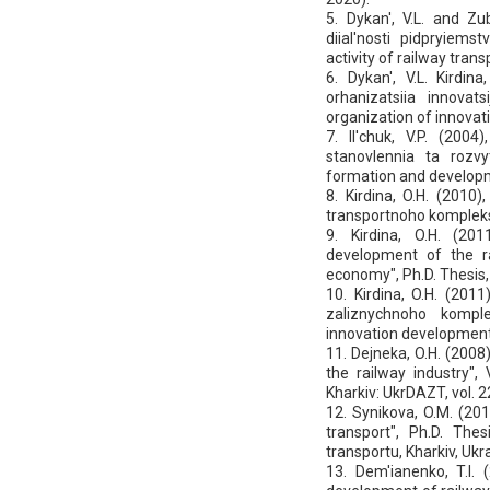
5. Dykan', V.L. and Zu
diial'nosti pidpryiems
activity of railway tran
6. Dykan', V.L. Kirdin
orhanizatsiia innovat
organization of innovati
7. Il'chuk, V.P. (2004
stanovlennia ta rozv
formation and developme
8. Kirdina, O.H. (2010)
transportnoho kompleksu
9. Kirdina, O.H. (20
development of the r
economy", Ph.D. Thesis,
10. Kirdina, O.H. (2011
zaliznychnoho kompl
innovation development 
11. Dejneka, O.H. (200
the railway industry",
Kharkiv: UkrDAZT, vol. 2
12. Synikova, O.M. (201
transport", Ph.D. The
transportu, Kharkiv, Ukr
13. Dem'ianenko, T.I.