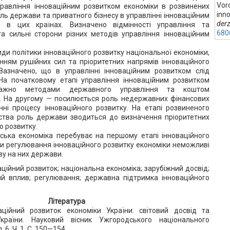
Voro
правління інноваційним розвитком економіки в розвинених
inn
оль держави та приватного бізнесу в управлінні інноваційним
der
и в цих країнах. Визначено відмінності управління та
680
а сильні сторони різних методів управління інноваційним
ди політики інноваційного розвитку національної економіки,
енням рушійних сил та пріоритетних напрямів інноваційного
 Зазначено, що в управлінні інноваційним розвитком слід
 На початковому етапі управління інноваційним розвитком
еважно методами державного управління та коштом
 На другому — посилюється роль недержавних фінансових
нні процесу інноваційного розвитку. На етапі розвиненого
ьства роль держави зводиться до визначення пріоритетних
о розвитку.
ська економіка перебуває на першому етапі інноваційного
си регулювання інноваційного розвитку економіки неможливі
ву на них держави.
аційний розвиток; національна економіка; зарубіжний досвід;
ий вплив; регулювання; державна підтримка інноваційного
Література
аційний розвиток економіки України: світовий досвід та
країни. Науковий вісник Ужгородського національного
 6, Ч. 1. С. 150—154.