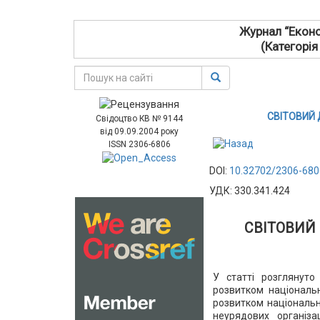
Журнал “Еконо
(Категорія
СВІТОВИЙ
Свідоцтво КВ № 9144
від 09.09.2004 року
ISSN 2306-6806
DOI:
10.32702/2306-680
УДК: 330.341.424
СВІТОВИЙ
У статті розглянуто
розвитком національн
розвитком національн
неурядових організа