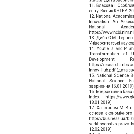
11. Власова І. Особли
світу. Вісник КНТЕУ. 20
12. National Academies
Innovation: An Asses
National Aca
https://www.ncbi.nlm.
13. Диба О.М., Гернег
Університетські науков
14. Youtie J. and P. S
Transformation of U
Development, 
https://research.mbs.a
Innov-Hub.pdf (дата зв
15. National Science B
National Science Fou
звернення 16.01.2019)
16. Інтерактивна база 
Index. https://www.gl
18.01.2019).
17. Хагстрьом М. В н
основа економічного 
https://business.ua/biz
verkhovenstvo-prava
12.02.2019).