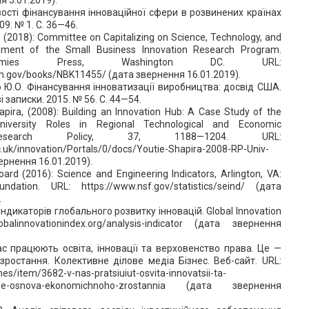
вості фінансування інноваційної сфери в розвинених країнах
09. № 1. С. 36—46.
 (2018): Committee on Capitalizing on Science, Technology, and
sment of the Small Business Innovation Research Program.
demies Press, Washington DC. URL:
nih.gov/books/NBK11455/ (дата звернення 16.01.2019).
о Ю.О. Фінансування інноватизації виробництва: досвід США.
і записки. 2015. № 56. С. 44—54.
hapira, (2008): Building an Innovation Hub: A Case Study of the
niversity Roles in Regional Technological and Economic
Research Policy, 37, 1188—1204. URL:
c.uk/innovation/Portals/0/docs/Youtie-Shapira-2008-RP-Univ-
ернення 16.01.2019).
oard (2016): Science and Engineering Indicators, Arlington, VA:
ndation. URL: https://www.nsf.gov/statistics/seind/ (дата
.
індикаторів глобального розвитку інновацій. Global Innovation
obalinnovationindex.org/analysis-indicator (дата звернення
ас працюють освіта, інновації та верховенство права. Це —
зростання. Колективне ділове медіа Бізнес. Веб-сайт. URL:
nes/item/3682-v-nas-pratsiuiut-osvita-innovatsii-ta-
-tse-osnova-ekonomichnoho-zrostannia (дата звернення