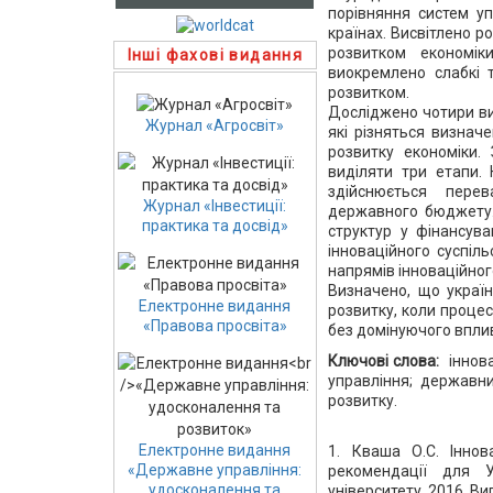
порівняння систем у
країнах. Висвітлено р
розвитком економік
Інші фахові видання
виокремлено слабкі т
розвитком.
Досліджено чотири ви
Журнал «Агросвіт»
які різняться визнач
розвитку економіки.
виділяти три етапи.
здійснюється пер
Журнал «Інвестиції:
державного бюджету.
практика та досвід»
структур у фінансува
інноваційного суспіл
напрямів інноваційног
Визначено, що україн
Електронне видання
розвитку, коли проце
«Правова просвіта»
без домінуючого впли
Ключові слова:
іннов
управління; державн
розвитку.
Електронне видання
1. Кваша О.С. Іннов
«Державне управління:
рекомендації для У
удосконалення та
університету. 2016. Вип.