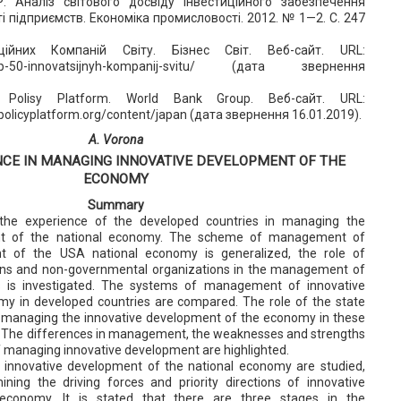
Р. Аналіз світового досвіду інвестиційного забезпечення
ті підприємств. Економіка промисловості. 2012. № 1—2. С. 247
ційних Компаній Світу. Бізнес Світ. Веб-сайт. URL:
ua/top-50-innovatsijnyh-kompanij-svitu/ (дата звернення
 Polisy Platform. World Bank Group. Веб-сайт. URL:
policyplatform.org/content/japan (дата звернення 16.01.2019).
A. Vorona
CE IN MANAGING INNOVATIVE DEVELOPMENT OF THE
ECONOMY
Summary
 the experience of the developed countries in managing the
nt of the national economy. The scheme of management of
nt of the USA national economy is generalized, the role of
ions and non-governmental organizations in the management of
els is investigated. The systems of management of innovative
y in developed countries are compared. The role of the state
n managing the innovative development of the economy in these
ed. The differences in management, the weaknesses and strengths
f managing innovative development are highlighted.
f innovative development of the national economy are studied,
ining the driving forces and priority directions of innovative
conomy. It is stated that there are three stages in the