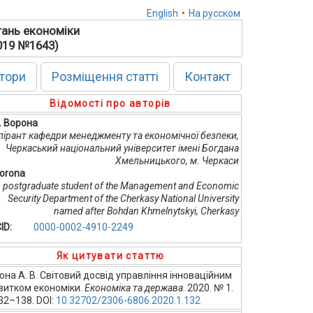
English
•
На русском
тань економіки
2019 №1643)
тори
Розміщення статті
Контакт
Відомості про авторів
В. Ворона
пірант кафедри менеджменту та економічної безпеки,
Черкаський національний університет імені Богдана
Хмельницького, м. Черкаси
Vorona
postgraduate student of the Management and Economic
Security Department of the Cherkasy National University
named after Bohdan Khmelnytskyi, Cherkasy
ID:
0000-0002-4910-2249
Як цитувати статтю
она А. В. Світовий досвід управління інноваційним
витком економіки.
Економіка та держава
. 2020. № 1.
132–138. DOI:
10.32702/2306-6806.2020.1.132