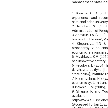
management; state influ
1. Kvasha, O. S. (201
experience and recom
natsional'noho universyt
2. Pronkyn, S. (2001
Administration of Forei
3. Shovkun, I.A. (2002)
lessons for Ukraine", Pr
4. Stepanova, T.N. &
otnoshenyy v nauchno
economic relations in s
5. Myahkova, O.V. (2012)
and innovative activity"
6. Fedulova, L. (2004),
derzhavna polityka [I
state policy], Institute 
7. Pryamukhina, N.V. (
economic system transfo
8. Bolohib, T.M. (2005),
9. Shapira, P. and You
ava
http://www.euusscienc
(Accessed 10 Jan 2020)