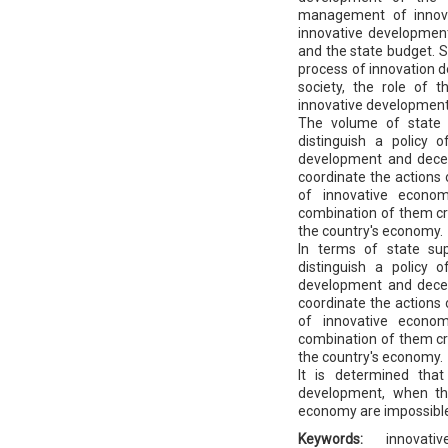
management of innova
innovative development
and the state budget. Se
process of innovation d
society, the role of t
innovative development
The volume of state 
distinguish a policy o
development and decent
coordinate the actions o
of innovative econom
combination of them cr
the country's economy.
In terms of state su
distinguish a policy o
development and decent
coordinate the actions o
of innovative econom
combination of them cr
the country's economy.
It is determined that
development, when th
economy are impossible
Keywords:
innovati