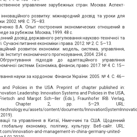
арственное управление зарубежных стран. Москва: Аспект-
і інноваційного розвитку: міжнародний досвід та уроки для
и. 2002. №8. С. 75—83.
Савченко В.А. Опыт построения экономических отношений в
еде за рубежом. Москва, 1999. 48 с.
рдонний досвід державного регулювання науково-технічної та
і. Сучасні питання економіки і права. 2012. № 2. С. 5—13.
аційний розвиток економіки: модель, система, управління,
в: Інститут економічного прогнозування, 2004. 234 с.
Обгрунтування підходів до адаптаційного управління
мічної системи. Економіка, фінанси, право. 2017. № 4. С. 15—
ування науки за кордоном. Фінанси України. 2005. № 4. С. 46—
 and Policies in the USA. Preprint of chapter published in:
novation Leadership: Innovation Systems and Policies in the USA,
rietsch and Margot Sch—ller (Eds.), Fraunhofer IRB Verlag,
2010, Chapter 2, pp. 5—29. URL:
etechnology.eu/assets/content/documents/InnovationSystemInnovati
.2019).
новації та управління в Китаї, Німеччині та США. Щоденний
глобальну економіку, політику, культуру: Веб-сайт. URL:
ist.com/innovation-and-management-in-china-germany-united-
я 5.01.2019).