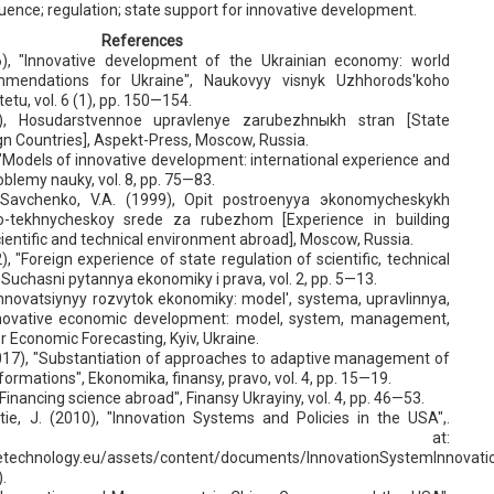
ence; regulation; state support for innovative development.
References
6), "Innovative development of the Ukrainian economy: world
mendations for Ukraine", Naukovyy visnyk Uzhhorods'koho
etu, vol. 6 (1), pp. 150—154.
), Hosudarstvennoe upravlenye zarubezhnыkh stran [State
gn Countries], Aspekt-Press, Moscow, Russia.
, "Models of innovative development: international experience and
oblemy nauky, vol. 8, pp. 75—83.
 Savchenko, V.A. (1999), Opіt postroenyya эkonomycheskykh
-tekhnycheskoy srede za rubezhom [Experience in building
cientific and technical environment abroad], Moscow, Russia.
, "Foreign experience of state regulation of scientific, technical
, Suchasni pytannya ekonomiky i prava, vol. 2, pp. 5—13.
 Innovatsiynyy rozvytok ekonomiky: model', systema, upravlinnya,
nnovative economic development: model, system, management,
for Economic Forecasting, Kyiv, Ukraine.
2017), "Substantiation of approaches to adaptive management of
rmations", Ekonomika, finansy, pravo, vol. 4, pp. 15—19.
 "Financing science abroad", Finansy Ukrayiny, vol. 4, pp. 46—53.
tie, J. (2010), "Innovation Systems and Policies in the USA",.
ilable at:
etechnology.eu/assets/content/documents/InnovationSystemInnovati
.