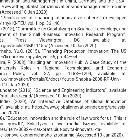
, "Innovation and Management in China, Germany and the USA",
//www.theglobalist.com/innovation-and-management-in-china-
(Accessed 10 Jan 2020).
, "Peculiarities of financing of innovative sphere in developed
Visnyk KNTEU, vol. 1, pp. 36—46.
 (2018), "Committee on Capitalizing on Science, Technology, and
sment of the Small Business Innovation Research Program",
mies Press, Washington DC, available at:
nih.gov/books/NBK11455/ (Accessed 10 Jan 2020).
neho, Yu.O. (2015), "Financing Production Innovation: The US
·s'ki naukovi zapysky, vol. 56, pp. 44—54.
ira, P. (2008), "Building an Innovation Hub: A Case Study of the
niversity Roles in Regional Technological and Economic
arch Policy, vol. 37, pp. 1188—1204, available at:
c.uk/innovation/Portals/0/docs/Youtie-Shapira-2008-RP-Univ-
d 10 Jan 2020).
undation (2016), "Science and Engineering Indicators", available
/statistics/seind/ (Accessed 10 Jan 2020).
 Index (2020), "An Interactive Database of Global Innovation
, available at: https://www.globalinnovationindex.org/analysis-
Jan 2020).
), "Education, innovation and the rule of law work for us. This is
c growth", Kolektyvne dilove media Biznes, available at:
nes/item/3682-v-nas-pratsiuiut-osvita-innovatsii-ta-
se-osnova-ekonomichnoho-zrostannia (Accessed 10 Jan 2020).