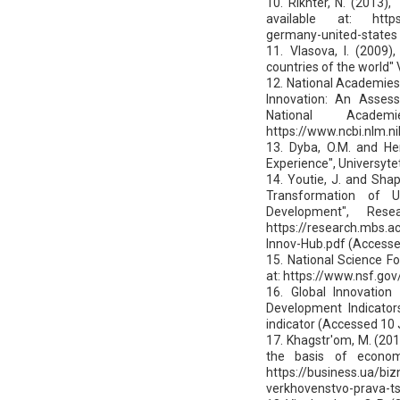
10. Rikhter, N. (2013)
available at: https:
germany-united-states 
11. Vlasova, I. (2009)
countries of the world" 
12. National Academies
Innovation: An Asses
National Acade
https://www.ncbi.nlm.
13. Dyba, O.M. and Her
Experience", Universytet
14. Youtie, J. and Shap
Transformation of U
Development", Rese
https://research.mbs.a
Innov-Hub.pdf (Accesse
15. National Science Fo
at: https://www.nsf.gov
16. Global Innovation
Development Indicators"
indicator (Accessed 10 
17. Khagstr'om, M. (2018
the basis of economi
https://business.ua/biz
verkhovenstvo-prava-t