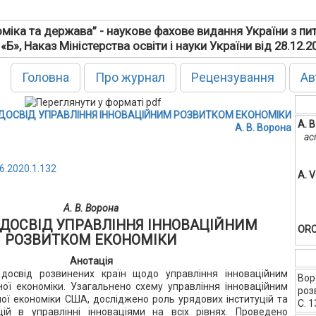
міка та держава” - наукове фахове видання України з пи
 «Б», Наказ Міністерства освіти і науки України від 28.12.
Головна
Про журнал
Рецензування
Ав
 ДОСВІД УПРАВЛІННЯ ІННОВАЦІЙНИМ РОЗВИТКОМ ЕКОНОМІКИ
А. 
А. В. Ворона
ас
6.2020.1.132
A. 
А. В. Ворона
 ДОСВІД УПРАВЛІННЯ ІННОВАЦІЙНИМ
ORC
РОЗВИТКОМ ЕКОНОМІКИ
Анотація
 досвід розвинених країн щодо управління інноваційним
Вор
ої економіки. Узагальнено схему управління інноваційним
роз
ої економіки США, досліджено роль урядових інституцій та
С. 
цій в управлінні інноваціями на всіх рівнях. Проведено