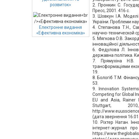
розвиток»
2. Пронкин С. Госуд
Пресс, 2001. 416 с.
3. Шовкун І.А. Модел
України. Проблеми наук
4. Степанова Т.Н., 
Електронне видання
научно-технической ср
«Ефективна економіка»
5. Мягкова О.В. Зако
інноваційної діяльност
6. Федулова Л. Іннов
державна політика. Киї
7. Прямухіна Н.В. 
трансформаціями еконо
19.
8. Бологіб Т.М. Фінанс
53.
9. Innovation Systems
Competing for Global In
EU and Asia, Rainer F
Stuttgart, 
http://www.euusscienc
(дата звернення 16.01
10. Ріхтер Натан. Ін
інтернет-журнал про 
https://www.theglobal
states/ (дата зверненн