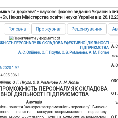
міка та держава” - наукове фахове видання України з пи
 «Б», Наказ Міністерства освіти і науки України від 28.12.
Головна
Про журнал
Рецензування
Ав
НІСТЬ ПЕРСОНАЛУ ЯК СКЛАДОВА ЕФЕКТИВНОЇ ДІЯЛЬНОСТІ
А. С
ПІДПРИЄМСТВА
А. С. Олійник, O. Г. Піхуля, O. В. Романова, А. М. Лопан
мен
А. O
6.2020.1.97
.4:005.336.1
ORC
Олійник, O. Г. Піхуля, O. В. Романова, А. М. Лопан
ПРОМОЖНІСТЬ ПЕРСОНАЛУ ЯК СКЛАДОВА
ВНОЇ ДІЯЛЬНОСТІ ПІДПРИЄМСТВА
O. Г
Анотація
"
тність поняття "конкурентоспроможність персоналу". Вивчено
нення поняття конкурентоспроможності персоналу.
вною мірою формуванню поняття конкурентоспроможності
O. Г