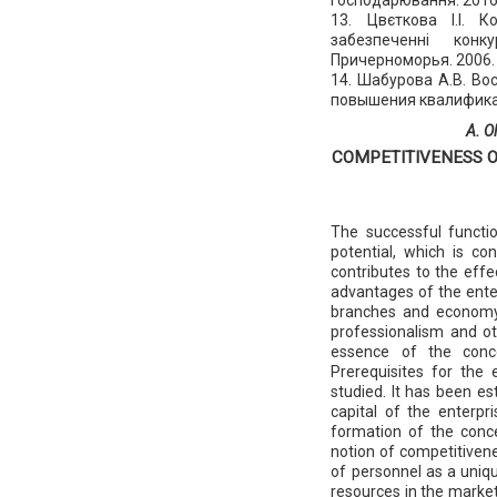
13. Цвєткова І.І. К
забезпеченні конк
Причерноморья. 2006. 
14. Шабурова А.В. Во
повышения квалификац
А. O
COMPETITIVENESS O
The successful functi
potential, which is co
contributes to the effe
advantages of the enter
branches and economy o
professionalism and oth
essence of the conce
Prerequisites for the
studied. It has been es
capital of the enterpr
formation of the conce
notion of competitivene
of personnel as a uniqu
resources in the market