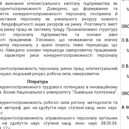
й визнання інтелектуального капіталу підприємства як
курентоспроможності. Доведено, що формуванню та
"
няття конкурентоспроможності персоналу посприяла й
ористання персоналу як унікального ресурсу кожного
 бездефіцитності інших ресурсів на ринку. Розглянуто зміст
ORC
 на ринку праці як системну тріаду. Проаналізовано структуру
жності персоналу підприємства та основні рівні
ості працівників. З'ясовано, що незважаючи на значну
O. 
витку персоналу, у країні існують певні перешкоди, що
с. Наведено основні перешкоди саморозвитку працівників.
"
і характерні риси конкурентоспроможності персоналу
O. 
рентоспроможність персоналу; ринок праці; інтелектуальний
енціал; людський ресурс; робоча сила; саморозвиток.
"
Література
онкурентоспроможного трудового потенціалу в інноваційному
. Вісник Національного університету "Львівська політехніка".
ORC
нкурентоспроможність робочої сили регіону: методологія та
А. 
 автореф. дис. на здобуття наук. ступеня канд. екон. наук:
 с.
"
нкурентоспроможність управлінського персоналу вугільних
 на здобуття наук. ступеня канд. екон. наук: 08.00.04.
 17 с.