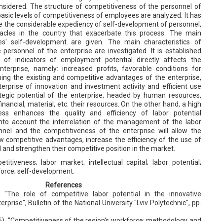
onsidered. The structure of competitiveness of the personnel of
basic levels of competitiveness of employees are analyzed. It has
e the considerable expediency of self-development of personnel,
tacles in the country that exacerbate this process. The main
s' self-development are given. The main characteristics of
personnel of the enterprise are investigated. It is established
of indicators of employment potential directly affects the
erprise, namely: increased profits, favorable conditions for
ning the existing and competitive advantages of the enterprise,
erprise of innovation and investment activity and efficient use
egic potential of the enterprise, headed by human resources,
financial, material, etc. their resources. On the other hand, a high
ess enhances the quality and efficiency of labor potential
to account the interrelation of the management of the labor
nnel and the competitiveness of the enterprise will allow the
w competitive advantages, increase the efficiency of the use of
al and strengthen their competitive position in the market.
titiveness; labor market; intellectual capital; labor potential;
force; self-development.
References
, "The role of competitive labor potential in the innovative
prise", Bulletin of the National University "Lviv Polytechnic", рр.
06), "Competitiveness of the region's workforce: methodology and