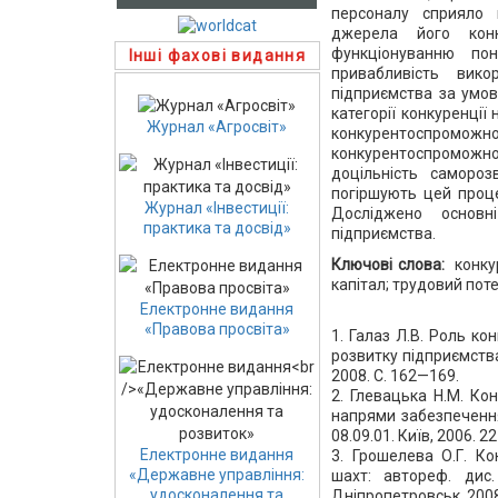
персоналу сприяло 
джерела його кон
функціонуванню по
Інші фахові видання
привабливість вик
підприємства за умов
категорії конкуренції
Журнал «Агросвіт»
конкурентоспромо
конкурентоспроможн
доцільність самороз
погіршують цей проце
Журнал «Інвестиції:
Досліджено основн
практика та досвід»
підприємства.
Ключові слова:
конку
капітал; трудовий пот
Електронне видання
«Правова просвіта»
1. Галаз Л.В. Роль к
розвитку підприємства
2008. С. 162—169.
2. Глевацька Н.М. Ко
напрями забезпечення:
08.09.01. Київ, 2006. 22
Електронне видання
3. Грошелева О.Г. Ко
«Державне управління:
шахт: автореф. дис.
удосконалення та
Дніпропетровськ, 2008.