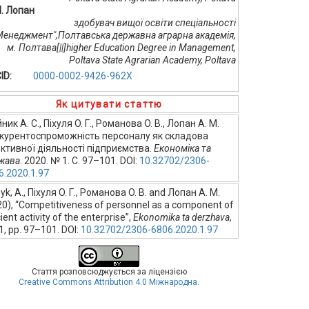
М. Лопан
здобувач вищої освіти спеціальності
Менеджмент",Полтавська державна аграрна академія,
м. Полтава[||]higher Education Degree in Management,
Poltava State Agrarian Academy, Poltava
ID:
0000-0002-9426-962X
Як цитувати статтю
ник А. С., Піхуля O. Г., Романова O. В., Лопан А. М.
курентоспроможність персоналу як складова
ктивної діяльності підприємства.
Економіка та
жава
. 2020. № 1. С. 97–101. DOI:
10.32702/2306-
6.2020.1.97
nyk, А., Піхуля O. Г., Романова O. В. and Лопан А. М.
20), “Competitiveness of personnel as a component of
cient activity of the enterprise”,
Ekonomika ta derzhava
,
 1, pp. 97–101. DOI:
10.32702/2306-6806.2020.1.97
Стаття розповсюджується за ліцензією
Creative Commons Attribution 4.0 Міжнародна
.