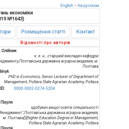
English
•
На русском
тань економіки
2019 №1643)
тори
Розміщення статті
Контакт
Відомості про авторів
. Олійник
к. е. н., старший викладач кафедри
еджменту,Полтавська державна аграрна академія, м.
Полтава
liinyk
PhD in Economics, Senior Lecturer of Department of
Management, Poltava State Agrarian Academy, Poltava
ID:
0000-0002-0274-5204
. Піхуля
здобувач вищої освіти спеціальності
Менеджмент",Полтавська державна аграрна академія,
м. Полтава[||]higher Education Degree in Management,
Poltava State Agrarian Academy, Poltava
. Піхуля