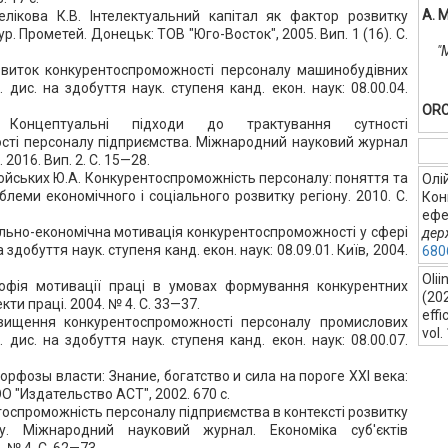
А. 
елікова К.В. Інтелектуальний капітал як фактор розвитку
. Прометей. Донецьк: ТОВ "Юго-Восток", 2005. Вип. 1 (16). С.
"
озвиток конкурентоспроможності персоналу машинобудівних
 дис. на здобуття наук. ступеня канд. екон. наук: 08.00.04.
ORC
онцептуальні підходи до трактування сутності
сті персоналу підприємства. Міжнародний науковий журнал
 2016. Вип. 2. С. 15—28.
войських Ю.А. Конкурентоспроможність персоналу: поняття та
Олій
блеми економічного і соціального розвитку регіону. 2010. С.
Кон
ефе
іально-економічна мотивація конкурентоспроможності у сфері
дер
 здобуття наук. ступеня канд. екон. наук: 08.09.01. Київ, 2004.
680
Olii
софія мотивації праці в умовах формування конкурентних
(20
кти праці. 2004. № 4. С. 33—37.
effi
двищення конкурентоспроможності персоналу промислових
vol.
 дис. на здобуття наук. ступеня канд. екон. наук: 08.00.07.
рфозы власти: Знание, богатство и сила на пороге XXI века:
ОО "Издательство АСТ", 2002. 670 с.
тоспроможність персоналу підприємства в контексті розвитку
лу. Міжнародний науковий журнал. Економіка суб'єктів
 № 4. С. 62—73.