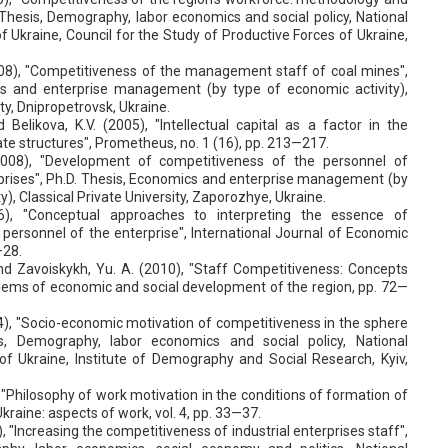
. Thesis, Demography, labor economics and social policy, National
Ukraine, Council for the Study of Productive Forces of Ukraine,
2008), "Competitiveness of the management staff of coal mines",
cs and enterprise management (by type of economic activity),
ty, Dnipropetrovsk, Ukraine.
 Belikova, K.V. (2005), "Intellectual capital as a factor in the
e structures", Prometheus, no. 1 (16), рр. 213—217.
(2008), "Development of competitiveness of the personnel of
prises", Ph.D. Thesis, Economics and enterprise management (by
y), Сlassical Рrivate University, Zaporozhye, Ukraine.
16), "Conceptual approaches to interpreting the essence of
personnel of the enterprise", International Journal of Economic
—28.
nd Zavoiskykh, Yu. A. (2010), "Staff Competitiveness: Concepts
blems of economic and social development of the region, рр. 72—
4), "Socio-economic motivation of competitiveness in the sphere
s, Demography, labor economics and social policy, National
 Ukraine, Institute of Demography and Social Research, Kyiv,
 "Philosophy of work motivation in the conditions of formation of
Ukraine: aspects of work, vol. 4, рр. 33—37.
), "Increasing the competitiveness of industrial enterprises staff",