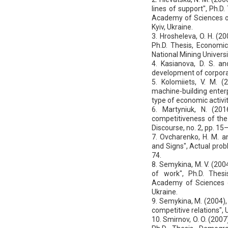
lines of support", Ph.D
Academy of Sciences of 
Kyiv, Ukraine.
3. Hrosheleva, O. H. (
Ph.D. Thesis, Economi
National Mining Universi
4. Kasianova, D. S. аnd
development of corporat
5. Kolomiiets, V. M. 
machine-building enter
type of economic activit
6. Martyniuk, N. (20
competitiveness of the 
Discourse, no. 2, рр. 15
7. Ovcharenko, H. M. а
and Signs", Actual pro
74.
8. Semykina, M. V. (200
of work", Ph.D. Thesi
Academy of Sciences of
Ukraine.
9. Semykina, M. (2004),
competitive relations", 
10. Smirnov, O. O. (2007