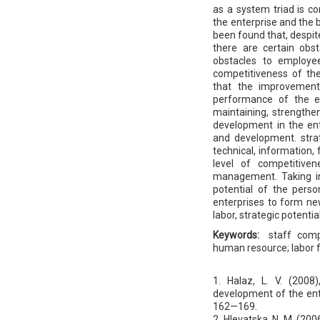
as a system triad is c
the enterprise and the 
been found that, despit
there are certain obs
obstacles to employee
competitiveness of the 
that the improvement 
performance of the ent
maintaining, strengthe
development in the ent
and development. strat
technical, information, 
level of competitiven
management. Taking in
potential of the perso
enterprises to form ne
labor, strategic potenti
Keywords:
staff compe
human resource; labor 
1. Halaz, L. V. (2008)
development of the enter
162—169.
2. Hlevatska, N. M. (20