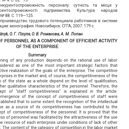
онкурентоспроможність персоналу: сутність та місце у
урентоспроможності підприємства. Культура народов
№ 88. С. 119—125.
спроизводство трудового потенциала работников в системе
ии: монография. Новосибирск: СГГА, 2007. 179 с.
liinyk, O. Г. Піхуля, O. В. Романова, А. М. Лопан
F PERSONNEL AS A COMPONENT OF EFFICIENT ACTIVITY
OF THE ENTERPRISE
Summary
oning of any production depends on the rational use of labor
nsidered as one of the most important strategic factors that
ctive realization of the goals of the enterprise. The competitive
prises in the market and, of course, the competitiveness of the
f the state as a whole depend on the level of qualification,
er qualitative characteristics of the personnel. Therefore, the
pt of "staff competitiveness" is explained in the article.
 emergence of the concept of competitiveness of staff were
tablished that to some extent the recognition of the intellectual
ise as a source of its competitiveness has contributed to the
pt of competitiveness of the personnel. It is proved that the
ss of personnel was facilitated by the attractiveness of the use
e resource of each enterprise under conditions of lack of other
. The content of the category of competition in the labor market