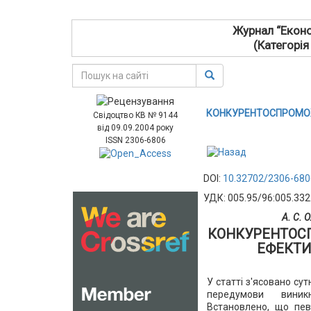
Журнал “Еконо
(Категорія
КОНКУРЕНТОСПРОМОЖ
Свідоцтво КВ № 9144
від 09.09.2004 року
ISSN 2306-6806
DOI:
10.32702/2306-680
УДК: 005.95/96:005.332
А. С. 
КОНКУРЕНТОС
ЕФЕКТИ
У статті з'ясовано су
передумови виник
Встановлено, що пе