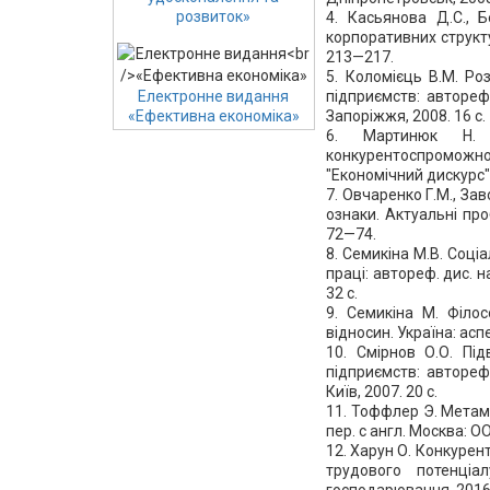
розвиток»
4. Касьянова Д.С., Б
корпоративних структур
213—217.
5. Коломієць В.М. Р
підприємств: автореф.
Електронне видання
Запоріжжя, 2008. 16 с.
«Ефективна економіка»
6. Мартинюк Н. К
конкурентоспроможно
"Економічний дискурс".
7. Овчаренко Г.М., За
ознаки. Актуальні про
72—74.
8. Семикіна М.В. Соц
праці: автореф. дис. на
32 с.
9. Семикіна М. Філо
відносин. Україна: аспе
10. Смірнов О.О. Пі
підприємств: автореф.
Київ, 2007. 20 с.
11. Тоффлер Э. Метамо
пер. с англ. Москва: О
12. Харун О. Конкурен
трудового потенціа
господарювання. 2016.