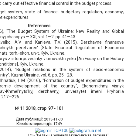
o carry out effective financial control in the budget process.
get system; state of finance; budgetary regulation; economy;
t expenditures.
References
16), "The Budget System of Ukraine: New Reality and Global
yj chasopys — XXI, vol. 1—2, pp. 41—43.
avelko, A.V. and Kanieva, T.V. (2015), Derzhavne finansove
chnykh peretvoren' [State Financial Regulation of Economic
ats. torh.-ekon. un-t, Kyiv, Ukraine.
Narys z istorii povedinky v umovakh rynku [An Essay on the History
nditions], Kyiv, Ukraine.
(2014), "Budget relations in the system of socio-economic
try", Kazna Ukraine, vol. 6, pp. 25—28.
 Ihnatiuk, I. M. (2016), "Formation of budget expenditures in the
nomic development of the country", Ekonomichnyj visnyk
slav-Khmel'nyts'kyj derzhavnyj universytet imeni Hryhoriia
p. 217—226.
№ 11 2018, стор. 97 - 101
Дата публікації:
2018-11-30
Кількість переглядів:
1749
ТОВ "Редакція журналу Економіка та держава"