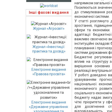
напрямком загальної е
Посилюється значенн
до стимулювання роз
Інші фахові видання
економічної системи.
У статті розглянуто
зростання, підвищенн
Журнал «Агросвіт»
сфери та економіки. 
адаптації бюджетної
важливо своєчасно ви
інституційні складові
Журнал «Інвестиції:
планування і прогнозу
практика та досвід»
системи державних фі
Бюджетне регулюванн
вплив на структуру 
вирішення основних 
Електронне видання
реалізації внутрішньо
«Правова просвіта»
У роботі доведено ва
урахуванням прогно
національної економ
економічного розвит
соціального-економіч
бюджету надає змогу
чіткі пріоритети у с
Електронне видання
для досягнення стр
«Державне управління:
відповідальність 
удосконалення та