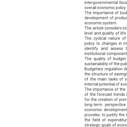
intergovernmental fisca
overall economic policy.
The importance of budge
development of product
economic system.
The article considers s
level and quality of li
The cyclical nature o
policy to changes in m
identify and assess
institutional componen
The quality of budget 
sustainability of the pu
Budgetary regulation d
the structure of saving
of the main tasks of s
internal potential of e
The importance of the s
of the forecast trends
for the creation of pre
long-term perspective
economic development 
provides: to justify the
the field of expenditu
strategic goals of econ