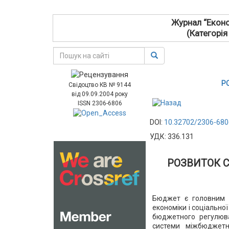
Журнал “Еконо
(Категорія
Р
Свідоцтво КВ № 9144
від 09.09.2004 року
ISSN 2306-6806
DOI:
10.32702/2306-680
УДК: 336.131
РОЗВИТОК 
Бюджет є головним 
економіки і соціально
бюджетного регулюва
системи міжбюджетн