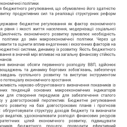
кономічної політики.
я бюджетного регулювання, що обумовлено його здатністю
витку продуктивних сил та реалізації структурних реформ
 державне бюджетне регулювання як фактор економічного
я рівня і якості життя населення, модернізації соціальної
Циклічність економічного розвитку зумовлює необхідність
 політики до змін макроекономічної політики. Через це
явити та оцінити вплив ендогенних і екзогенних факторів на
 бюджетної системи, динаміку їх розвитку. Якість бюджетного
вання в значній мірі впливає на загальну фінансову стійкість
нансів.
я визначає обсяги первинного розподілу ВВП, здійснює
заощаджень та динаміку боргових зобов'язань, забезпечує
завдань суспільного розвитку та виступає інструментом
го потенціалу економічного зростання.
жливість науково-обгрунтованого визначення показників із
зних тенденцій основних макроекономічних індикаторів
іки для створення передумов для забезпечення сталого
ку у довгостроковій перспективі. Бюджетне регулювання
ного розвитку на базі довгострокових планів і прогнозів
: обгрунтовувати структуру доходів бюджету та визначати
фері видатків; удосконалювати розподіл фінансових ресурсів
атегічних цілей економічного розвитку; підвищувати
учасників бюджетного процесу; проводити ефективний