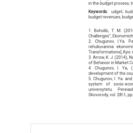
in the budget process; t
Keywords:
udget; bud
budget revenues; budge
1. Boholib, T. M. (20
Challenges", Ekonomichn
2. Chugunov, I.Ya. P
rehuliuvannia ekonomi
Transformations], Kyiv. n
3. Arrow, K. J. (2014), 
of Behavior in Market Co
4. Chugunov, I. Ya, 
development of the coun
5. Chugunov, I. Ya. and
system of socio-eco
universytetu. Pereia
Skovorody, vol. 28\1, p