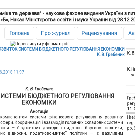
міка та держава” - наукове фахове видання України з пи
 «Б», Наказ Міністерства освіти і науки України від 28.12.
Головна
Про журнал
Рецензування
Ав
ОЗВИТОК СИСТЕМИ БЮДЖЕТНОГО РЕГУЛЮВАННЯ ЕКОНОМІКИ
К. В
К. В. Гребеник
K. 
6.2018.11.97
po
К. В. Гребеник
СИСТЕМИ БЮДЖЕТНОГО РЕГУЛЮВАННЯ
Гре
ЕКОНОМІКИ
рег
11. 
Анотація
компонентом системи фінансового регулювання розвитку
Hreb
ї сфери. Координація і взаємодія головних складових системи
reg
ння — бюджетних доходів і видатків, боргової політики,
pp.
их відносин, податково-митної політики — є важливим