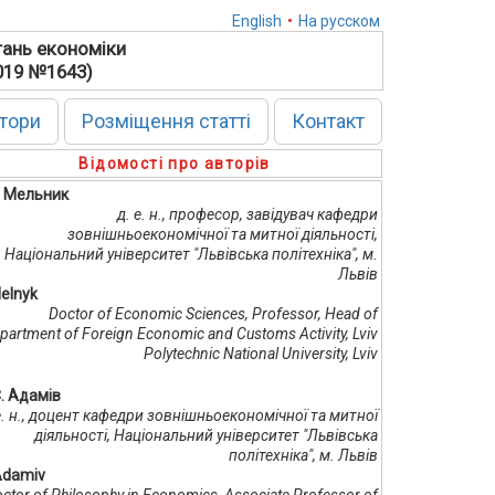
English
•
На русском
тань економіки
2019 №1643)
тори
Розміщення статті
Контакт
Відомості про авторів
Г. Мельник
д. е. н., професор, завідувач кафедри
зовнішньоекономічної та митної діяльності,
Національний університет "Львівська політехніка", м.
Львів
Melnyk
Doctor of Economic Sciences, Professor, Head of
partment of Foreign Economic and Customs Activity, Lviv
Polytechnic National University, Lviv
Є. Адамів
 е. н., доцент кафедри зовнішньоекономічної та митної
діяльності, Національний університет "Львівська
політехніка", м. Львів
Adamiv