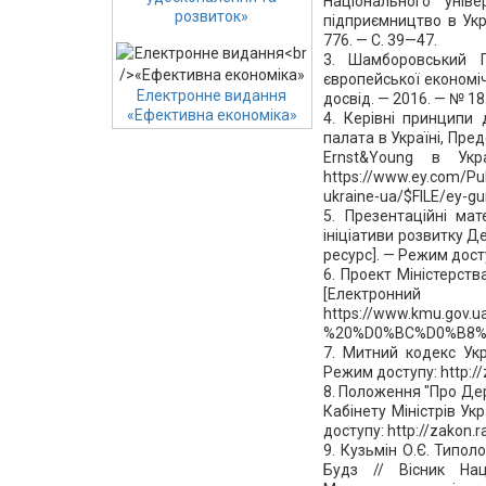
Національного уніве
розвиток»
підприємництво в Укр
776. — С. 39—47.
3. Шамборовський 
європейської економічн
Електронне видання
досвід. — 2016. — № 18
«Ефективна економіка»
4. Керівні принципи
палата в Україні, Пр
Ernst&Young в Укр
https://www.ey.com/Pub
ukraine-ua/$FILE/ey-gui
5. Презентаційні мат
ініціативи розвитку Д
ресурс]. — Режим досту
6. Проект Міністерств
[Електронн
https://www.kmu.go
%20%D0%BC%D0%B8%
7. Митний кодекс Укр
Режим доступу: http:/
8. Положення "Про Де
Кабінету Міністрів Ук
доступу: http://zakon
9. Кузьмін О.Є. Типол
Будз // Вісник Наці