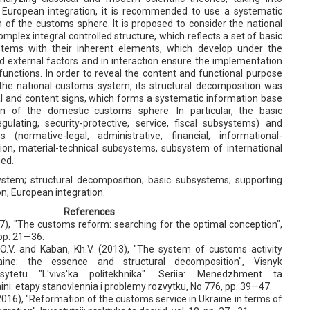
 European integration, it is recommended to use a systematic
 of the customs sphere. It is proposed to consider the national
plex integral controlled structure, which reflects a set of basic
tems with their inherent elements, which develop under the
nd external factors and in interaction ensure the implementation
nctions. In order to reveal the content and functional purpose
he national customs system, its structural decomposition was
l and content signs, which forms a systematic information base
on of the domestic customs sphere. In particular, the basic
gulating, security-protective, service, fiscal subsystems) and
 (normative-legal, administrative, financial, informational-
tion, material-technical subsystems, subsystem of international
ied.
stem; structural decomposition; basic subsystems; supporting
n; European integration.
References
7), "The customs reform: searching for the optimal conception",
 pp. 21—36.
O.V. and Kaban, Kh.V. (2013), "The system of customs activity
ne: the essence and structural decomposition", Visnyk
rsytetu "L'vivs'ka politekhnika". Seriia: Menedzhment ta
ini: etapy stanovlennia i problemy rozvytku, No 776, pp. 39—47.
2016), "Reformation of the customs service in Ukraine in terms of