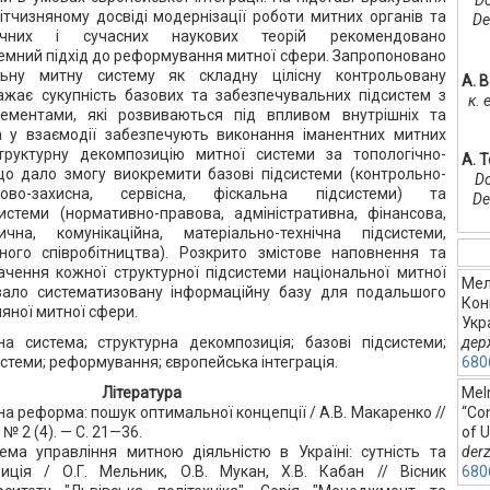
Do
ітчизняному досвіді модернізації роботи митних органів та
De
сичних і сучасних наукових теорій рекомендовано
емний підхід до реформування митної сфери. Запропоновано
льну митну систему як складну цілісну контрольовану
А. 
ажає сукупність базових та забезпечувальних підсистем з
к.
ементами, які розвиваються під впливом внутрішніх та
та у взаємодії забезпечують виконання іманентних митних
труктурну декомпозицію митної системи за топологічно-
A. 
що дало змогу виокремити базові підсистеми (контрольно-
Do
ово-захисна, сервісна, фіскальна підсистеми) та
De
истеми (нормативно-правова, адміністративна, фінансова,
тична, комунікаційна, матеріально-технічна підсистеми,
ного співробітництва). Розкрито змістове наповнення та
чення кожної структурної підсистеми національної митної
Мель
ало систематизовану інформаційну базу для подальшого
Кон
яної митної сфери.
Укр
на система; структурна декомпозиція; базові підсистеми;
дер
стеми; реформування; європейська інтеграція.
680
Література
Meln
на реформа: пошук оптимальної концепції / А.В. Макаренко //
“Co
№ 2 (4). — С. 21—36.
of U
ема управління митною діяльністю в Україні: сутність та
der
иція / О.Г. Мельник, О.В. Мукан, Х.В. Кабан // Вісник
680