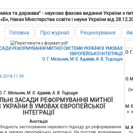
міка та держава” - наукове фахове видання України з пи
 «Б», Наказ Міністерства освіти і науки України від 28.12.
Головна
Про журнал
Рецензування
Ав
САДИ РЕФОРМУВАННЯ МИТНОЇ СИСТЕМИ УКРАЇНИ В УМОВАХ
О. 
ЄВРОПЕЙСЬКОЇ ІНТЕГРАЦІЇ
О. Г. Мельник, М. Є. Адамів, А. В. Тодощук
6.2018.11.39
O. 
De
О. Г. Мельник, М. Є. Адамів, А. В. Тодощук
ЛЬНІ ЗАСАДИ РЕФОРМУВАННЯ МИТНОЇ
 УКРАЇНИ В УМОВАХ ЄВРОПЕЙСЬКОЇ
М. 
ІНТЕГРАЦІЇ
к.
Анотація
обхідність застосування наукового підходу до реформування
M. 
и в умовах європейської інтеграції. На підставі врахування