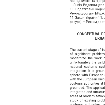
Менеджмент та підпри
— Львів: Видавництво Л
10. Податковий кодекс
Режим доступу: http:/
11. Закон України "Пр
ресурс]. — Режим дост
CONCEPTUAL PR
UKRA
The current stage of fu
of significant proble
modernize the work of
unfortunately the visi
national customs sys
integration. It is gro
sphere with European 
with the European Unio
customs authorities, it
grounded. The applicat
integrated and structur
areas of modernization,
study of existing pro
customs authorities, a