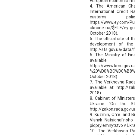
European economic integr
4. The American Cha
International Credit 
customs pol
https://www.ey.com/Pub
ukraine-ua/$FILE/ey-g
October 2018).
5. The official site of 
development of the S
http://sfs.gov.ua/data/
6. The Ministry of Fi
ava
https://www.kmu.go
%20%D0%BC%D0%B8%
October 2018).
7. The Verkhovna Rada
available at: http://
2018).
8. Cabinet of Minister
Ukraine "On the Sta
http://zakon.rada.gov.
9. Kuzmin, O.Ye. and Bu
Visnyk Natsional'noho 
pidpryiemnytstvo v Ukra
10. The Verkhovna Ra