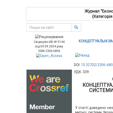
Журнал “Еконо
(Категорія
КОНЦЕПТУАЛЬНІ ЗА
Свідоцтво КВ № 9144
від 09.09.2004 року
ISSN 2306-6806
DOI:
10.32702/2306-680
УДК: 339
КОНЦЕПТУА
СИСТЕМИ
У статті доведено не
митної системи Україн