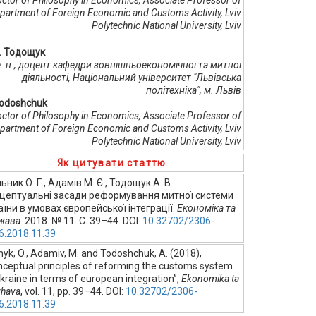
ctor of Philosophy in Economics, Associate Professor of
partment of Foreign Economic and Customs Activity, Lviv
Polytechnic National University, Lviv
В. Тодощук
 е. н., доцент кафедри зовнішньоекономічної та митної
діяльності, Національний університет "Львівська
політехніка", м. Львів
Todoshchuk
ctor of Philosophy in Economics, Associate Professor of
partment of Foreign Economic and Customs Activity, Lviv
Polytechnic National University, Lviv
Як цитувати статтю
ник О. Г., Адамів М. Є., Тодощук А. В.
цептуальні засади реформування митної системи
аїни в умовах європейської інтеграції.
Економіка та
жава
. 2018. № 11. С. 39–44. DOI:
10.32702/2306-
6.2018.11.39
yk, O., Adamiv, M. and Todoshchuk, A. (2018),
nceptual principles of reforming the сustoms system
kraine in terms of european integration”,
Ekonomika ta
zhava
, vol. 11, pp. 39–44. DOI:
10.32702/2306-
6.2018.11.39