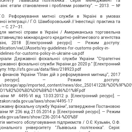
рситету "Львівська політехніка". Серія "Менеджмент та
аїні: етапи становлення і проблеми розвитку". — 2013. — №
Г.О. Реформування митної служби в Україні в умовах
ої інтеграції / Г.О. Шамборовський // Інвестиції: практика та
. — С. 27—31.
 для митної справи в Україні / Американська торговельна
едставництво міжнародного кредитно-рейтингового агентства
аїні, 2018 [Електронний ресурс]. — Режим доступу:
lication/vwLUAssets/ey-guidelines-for-customs-policy-in-
delines-for-customs-policy-in-ukraine-ua.pdf
еріали Державної фіскальної служби України "Стратегічні
ержавної фіскальної служби України до 2020 р." [Електронний
пу: http://sfs.gov.ua/data/files/218923.pdf
а фінансів України "План дій з реформування митниці", 2017
ий ресурс]. — Режим доступу:
v.ua/storage/app/imported_content/news/doc_250141228/%D0%
D1%82%D0%BD%D0%B8%D1%86%D1%8F.pdf
аїни № 4495-VI від 13.03.2012 р. [Електронний ресурс]. —
/zakon.rada.gov.ua/laws/show/4495-17
ржавну фіскальну службу України", затверджене Постановою
раїни № 236 від 21.05.2014 р. [Електронний ресурс]. — Режим
.rada.gov.ua/laws/show/236-2014-%D0%BF
огія митного обслуговування підприємств / О.Є. Кузьмін, О.Ф.
онального університету "Львівська політехніка". Серія: