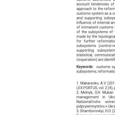
account tendencies of
approach to the reform
customs system as a com
and supporting subsys
influence of internal a
of immanent customs fu
of the subsystems of t
made by the topologica
for further reformati
subsystems (control-re
supporting subsystems
statistical, communica
cooperation) are identif
Keywords:
customs sy
subsystems; reformatio
1. Makarenko, A.V. (201
LEX PORTUS, vol. 2 (4),
2. Melnyk, O.H. Mukan 
management in Ukrai
Natsional'noho unive
pidpryiemnytstvo v Ukra
3. Shamborovkyi, H.O. (