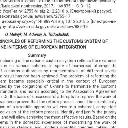
ємництво в Україні: етапи становлення і проблеми розвитку.
ьвівської політехніки, 2017. — № 875. — С. 3—12.
 України № 2755-VI від 2.12.2010 р. [Електронний ресурс]. —
/zakon.rada.gov.ua/laws/show/2755-17
о державну службу" № 889-VIII від 10.12.2015 р. [Електронний
упу: http://zakon.rada.gov.ua/laws/show/889-19
O. Melnyk, M. Adamiv, A. Todoshchuk
INCIPLES OF REFORMING THE СUSTOMS SYSTEM OF
INE IN TERMS OF EUROPEAN INTEGRATION
Summary
nctioning of the national customs system reflects the existence
ms in its various spheres. In spite of numerous attempts to
 customs authorities by representatives of different levels,
ble result has not been achieved. The problem of reforming the
tem became especially critical in the context of European
unded by the obligations of Ukraine to harmonize the customs
standards and norms according to the Association Agreement
n. On the basis of unsuccessful attempts to improve the work of
 has been proved that the reform process should be scientifically
ion of a scientific approach will ensure a coherent, completed,
ed vision of the reform process, identify and justify the priority
 and will allow achieving the most effective results. Based on the
blems in the domestic experience of modernizing the work of
nalyzing classical and modern scientific theories, taking into