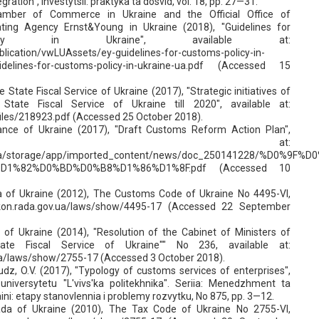
ation", Investytsii: praktyka ta dosvid, vol. 18, pp. 27—31.
mber of Commerce in Ukraine and the Official Office of
Rating Agency Ernst&Young in Ukraine (2018), "Guidelines for
icy in Ukraine", available at:
lication/vwLUAssets/ey-guidelines-for-customs-policy-in-
uidelines-for-customs-policy-in-ukraine-ua.pdf (Accessed 15
the State Fiscal Service of Ukraine (2017), "Strategic initiatives of
tate Fiscal Service of Ukraine till 2020", available at:
files/218923.pdf (Accessed 25 October 2018).
nance of Ukraine (2017), "Draft Customs Reform Action Plan",
ilable at:
v.ua/storage/app/imported_content/news/doc_250141228/%D0%
D1%82%D0%BD%D0%B8%D1%86%D1%8F.pdf (Accessed 10
 of Ukraine (2012), The Customs Code of Ukraine No 4495-VI,
zakon.rada.gov.ua/laws/show/4495-17 (Accessed 22 September
s of Ukraine (2014), "Resolution of the Cabinet of Ministers of
te Fiscal Service of Ukraine"" No 236, available at:
ua/laws/show/2755-17 (Accessed 3 October 2018).
dz, O.V. (2017), "Typology of customs services of enterprises",
universytetu "L'vivs'ka politekhnika". Seriia: Menedzhment ta
ini: etapy stanovlennia i problemy rozvytku, No 875, pp. 3—12.
da of Ukraine (2010), The Tax Code of Ukraine No 2755-VI,