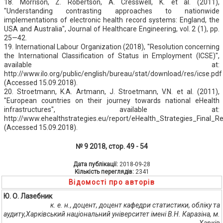
18. Morrison, Z. Robertson, A. Cresswell, K. et al. (2011),
"Understanding contrasting approaches to nationwide
implementations of electronic health record systems: England, the
USA and Australia", Journal of Healthcare Engineering, vol. 2 (1), pp.
25—42.
19. International Labour Organization (2018), "Resolution concerning
the International Classification of Status in Employment (ICSE)",
available at:
http://www.ilo.org/public/english/bureau/stat/download/res/icse.pdf
(Accessed 15.09.2018).
20. Stroetmann, K.A. Artmann, J. Stroetmann, V.N. et al. (2011),
"European countries on their journey towards national eHealth
infrastructures", available at:
http://www.ehealthstrategies.eu/report/eHealth_Strategies_Final_R
(Accessed 15.09.2018).
№ 9 2018, стор. 49 - 54
Дата публікації:
2018-09-28
Кількість переглядів:
2341
Відомості про авторів
Ю. О. Лазебник
к. е. н., доцент, доцент кафедри статистики, обліку та
аудиту,Харківський національний університет імені В.Н. Каразіна, м.
Харків