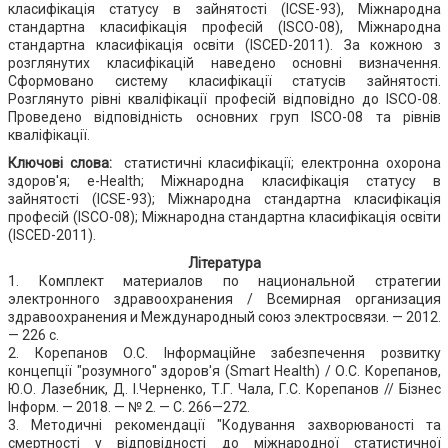
класифікація статусу в зайнятості (ICSE-93), Міжнародна
стандартна класифікація професій (ISCO-08), Міжнародна
стандартна класифікація освіти (ISCED-2011). За кожною з
розглянутих класифікацій наведено основні визначення.
Сформовано систему класифікації статусів зайнятості.
Розглянуто рівні кваліфікації професій відповідно до ISCO-08.
Проведено відповідність основних груп ISCO-08 та рівнів
кваліфікації.
Ключові слова:
статистичні класифікації; електронна охорона
здоров'я; e-Health; Міжнародна класифікація статусу в
зайнятості (ICSE-93); Міжнародна стандартна класифікація
професій (ISCO-08); Міжнародна стандартна класифікація освіти
(ISCED-2011).
Література
1. Комплект материалов по национальной стратегии
электронного здравоохранения / Всемирная организация
здравоохранения и Международный союз электросвязи. — 2012.
— 226 с.
2. Корепанов О.С. Інформаційне забезпечення розвитку
концепції "розумного" здоров'я (Smart Health) / О.С. Корепанов,
Ю.О. Лазебник, Д. І.Черненко, Т.Г. Чала, Г.С. Корепанов // Бізнес
Інформ. — 2018. — № 2. — C. 266—272.
3. Методичні рекомендації "Кодування захворюваності та
смертності у відповідності до міжнародної статистичної