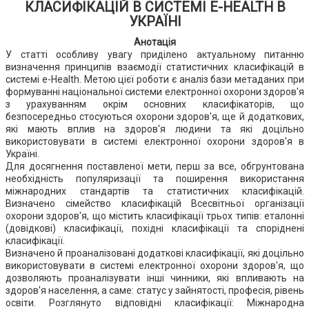
КЛАСИФІКАЦІЙ В СИСТЕМІ E-HEALTH В
УКРАЇНІ
Анотація
У статті особливу увагу приділено актуальному питанню
визначення принципів взаємодії статистичних класифікацій в
системі e-Health. Метою цієї роботи є аналіз бази метаданих при
формуванні національної системи електронної охорони здоров'я
з урахуванням окрім основних класифікаторів, що
безпосередньо стосуються охорони здоров'я, ще й додаткових,
які мають вплив на здоров'я людини та які доцільно
використовувати в системі електронної охорони здоров'я в
Україні.
Для досягнення поставленої мети, перш за все, обгрунтована
необхідність популяризації та поширення використання
міжнародних стандартів та статистичних класифікацій.
Визначено сімейство класифікацій Всесвітньої організації
охорони здоров'я, що містить класифікації трьох типів: еталонні
(довідкові) класифікації, похідні класифікації та споріднені
класифікації.
Визначено й проаналізовані додаткові класифікації, які доцільно
використовувати в системі електронної охорони здоров'я, що
дозволяють проаналізувати інші чинники, які впливають на
здоров'я населення, а саме: статус у зайнятості, професія, рівень
освіти. Розглянуто відповідні класифікації: Міжнародна