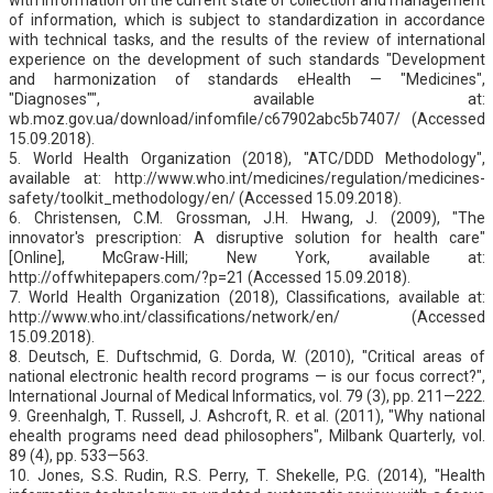
of information, which is subject to standardization in accordance
with technical tasks, and the results of the review of international
experience on the development of such standards "Development
and harmonization of standards eHealth — "Medicines",
"Diagnoses"", available at:
wb.moz.gov.ua/download/infomfile/c67902abc5b7407/ (Accessed
15.09.2018).
5. World Health Organization (2018), "ATC/DDD Methodology",
available at: http://www.who.int/medicines/regulation/medicines-
safety/toolkit_methodology/en/ (Accessed 15.09.2018).
6. Christensen, C.M. Grossman, J.H. Hwang, J. (2009), "The
innovator's prescription: A disruptive solution for health care"
[Online], McGraw-Hill; New York, available at:
http://offwhitepapers.com/?p=21 (Accessed 15.09.2018).
7. World Health Organization (2018), Classifications, available at:
http://www.who.int/classifications/network/en/ (Accessed
15.09.2018).
8. Deutsch, E. Duftschmid, G. Dorda, W. (2010), "Critical areas of
national electronic health record programs — is our focus correct?",
International Journal of Medical Informatics, vol. 79 (3), pp. 211—222.
9. Greenhalgh, T. Russell, J. Ashcroft, R. et al. (2011), "Why national
ehealth programs need dead philosophers", Milbank Quarterly, vol.
89 (4), pp. 533—563.
10. Jones, S.S. Rudin, R.S. Perry, T. Shekelle, P.G. (2014), "Health