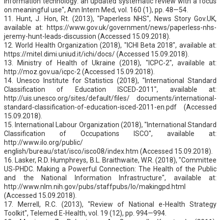
information technology: an updated systematic review with a focus
on meaningful use", Ann Intern Med, vol. 160 (1), pp. 48—54.
11. Hunt, J. Hon, Rt. (2013), "Paperless NHS", News Story Gov.UK,
available at: https://www.gov.uk/government/news/paperless-nhs-
jeremy-hunt-leads-discussion (Accessed 15.09.2018).
12. World Health Organization (2018), "ICHI Beta 2018", available at:
https://mitel.dimi.uniud.it/ichi/docs/ (Accessed 15.09.2018).
13. Ministry of Health of Ukraine (2018), "ICPC-2", available at:
http://moz.gov.ua/icpc-2 (Accessed 15.09.2018).
14. Unesco Institute for Statistics (2018), "International Standard
Classification of Education ISCED-2011", available at:
http://uis.unesco.org/sites/default/files/ documents/international-
standard-classification-of-education-isced-2011-en.pdf (Accessed
15.09.2018).
15. International Labour Organization (2018), "International Standard
Classification of Occupations ISCO", available at:
http://www.ilo.org/public/
english/bureau/stat/isco/isco08/index.htm (Accessed 15.09.2018).
16. Lasker, R.D. Humphreys, B.L. Braithwaite, W.R. (2018), "Committee
US-PHDC. Making a Powerful Connection: The Health of the Public
and the National Information Infrastructure", available at:
http://www.nlm.nih.gov/pubs/staffpubs/lo/makingpd.html
(Accessed 15.09.2018).
17. Merrell, R.C. (2013), "Review of National e-Health Strategy
Toolkit", Telemed E-Health, vol. 19 (12), pp. 994—994.