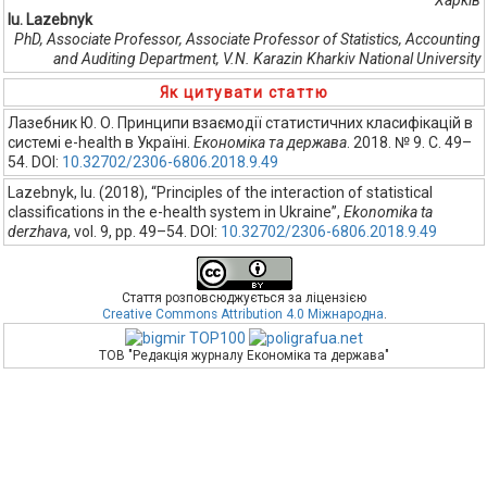
Iu. Lazebnyk
PhD, Associate Professor, Associate Professor of Statistics, Accounting
and Auditing Department, V.N. Karazіn Kharkiv National University
Як цитувати статтю
Лазебник Ю. О. Принципи взаємодії статистичних класифікацій в
системі e-health в Україні.
Економіка та держава
. 2018. № 9. С. 49–
54. DOI:
10.32702/2306-6806.2018.9.49
Lazebnyk, Iu. (2018), “Principles of the interaction of statistical
classifications in the e-health system in Ukraine”,
Ekonomika ta
derzhava
, vol. 9, pp. 49–54. DOI:
10.32702/2306-6806.2018.9.49
Стаття розповсюджується за ліцензією
Creative Commons Attribution 4.0 Міжнародна
.
ТОВ "Редакція журналу Економіка та держава"