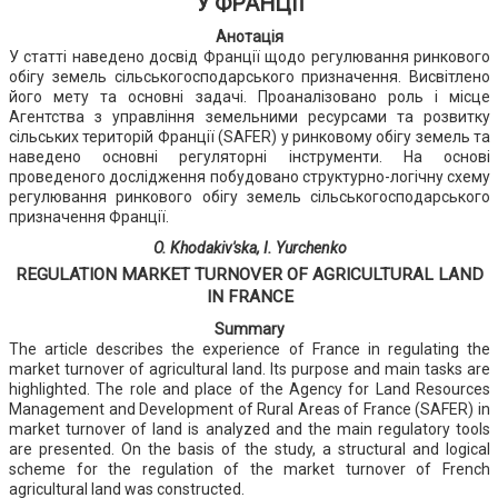
У ФРАНЦІЇ
Анотація
У статті наведено досвід Франції щодо регулювання ринкового
обігу земель сільськогосподарського призначення. Висвітлено
його мету та основні задачі. Проаналізовано роль і місце
Агентства з управління земельними ресурсами та розвитку
сільських територій Франції (SAFER) у ринковому обігу земель та
наведено основні регуляторні інструменти. На основі
проведеного дослідження побудовано структурно-логічну схему
регулювання ринкового обігу земель сільськогосподарського
призначення Франції.
O. Khodakіv'ska, I. Yurchenko
REGULATION MARKET TURNOVER OF AGRICULTURAL LAND
IN FRANCE
Summary
The article describes the experience of France in regulating the
market turnover of agricultural land. Its purpose and main tasks are
highlighted. The role and place of the Agency for Land Resources
Management and Development of Rural Areas of France (SAFER) in
market turnover of land is analyzed and the main regulatory tools
are presented. On the basis of the study, a structural and logical
scheme for the regulation of the market turnover of French
agricultural land was constructed.