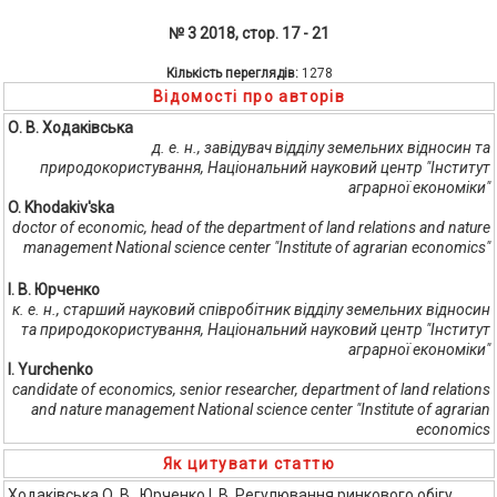
№ 3 2018, стор. 17 - 21
Кількість переглядів:
1278
Відомості про авторів
О. В. Ходаківська
д. е. н., завідувач відділу земельних відносин та
природокористування, Національний науковий центр "Інститут
аграрної економіки"
O. Khodakіv'ska
doctor of economic, head of the department of land relations and nature
management National science center "Institute of agrarian economics"
І. В. Юрченко
к. е. н., старший науковий співробітник відділу земельних відносин
та природокористування, Національний науковий центр "Інститут
аграрної економіки"
I. Yurchenko
candidate of economics, senior researcher, department of land relations
and nature management National science center "Institute of agrarian
economics
Як цитувати статтю
Ходаківська О. В., Юрченко І. В. Регулювання ринкового обігу