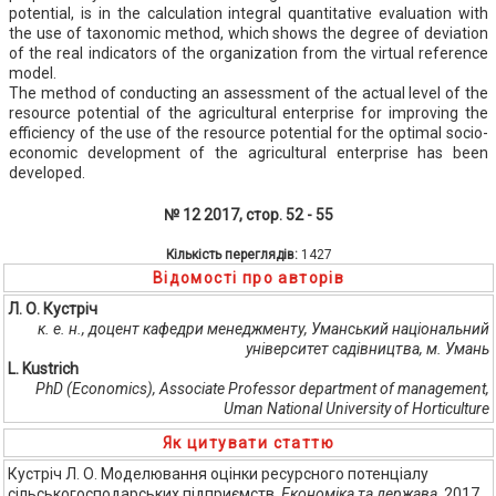
potential, is in the calculation integral quantitative evaluation with
the use of taxonomic method, which shows the degree of deviation
of the real indicators of the organization from the virtual reference
model.
The method of conducting an assessment of the actual level of the
resource potential of the agricultural enterprise for improving the
efficiency of the use of the resource potential for the optimal socio-
economic development of the agricultural enterprise has been
developed.
№ 12 2017, стор. 52 - 55
Кількість переглядів:
1427
Відомості про авторів
Л. О. Кустріч
к. е. н., доцент кафедри менеджменту, Уманський національний
університет садівництва, м. Умань
L. Kustrich
PhD (Economics), Associate Professor department of management,
Uman National University of Horticulture
Як цитувати статтю
Кустріч Л. О. Моделювання оцінки ресурсного потенціалу
сільськогосподарських підприємств.
Економіка та держава
. 2017.