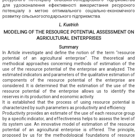
для удосконалення ефективності використання ресурсного
потенціалу з метою оптимального соціально-економічного
розвитку сільськогосподарського підприємства.
L. Kustrich
MODELING OF THE RESOURCE POTENTIAL ASSESSMENT ON
AGRICULTURAL ENTERPRISES
Summary
In Article investigate and define the notion of the term "resource
potential of an agricultural enterprise". The theoretical and
methodical approaches concerning methods of estimation of the
use of the resource potential of the enterprise are analyzed. The
estimated indicators and parameters of the qualitative estimation of
components of the resource potential of the enterprise are
considered. It is determined that the estimation of the use of the
resource potential of the enterprise allows us to identify the
reserves in its production and economic activity.
It is established that the process of using resource potential is
characterized by such parameters as productivity and efficiency.
Productivity provides an estimate of the use of each resource group
by a specific indicator, and effectiveness helps to assess the level of
its system use. An innovative model of estimation of the resource
potential of an agricultural enterprise is offered. The principle,
proposed by us for the methodological foundations of resource