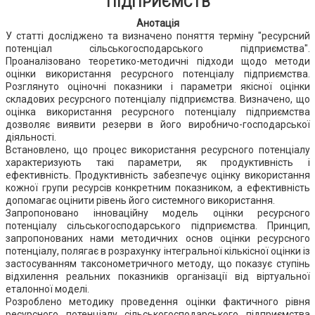
ПІДПРИЄМСТВ
Анотація
У статті досліджено та визначено поняття терміну "ресурсний
потенціал сільськогосподарського підприємства".
Проаналізовано теоретико-методичні підходи щодо методи
оцінки використання ресурсного потенціалу підприємства.
Розглянуто оціночні показники і параметри якісної оцінки
складових ресурсного потенціалу підприємства. Визначено, що
оцінка використання ресурсного потенціалу підприємства
дозволяє виявити резерви в його виробничо-господарської
діяльності.
Встановлено, що процес використання ресурсного потенціалу
характеризують такі параметри, як продуктивність і
ефективність. Продуктивність забезпечує оцінку використання
кожної групи ресурсів конкретним показником, а ефективність
допомагає оцінити рівень його системного використання.
Запропоновано інноваційну модель оцінки ресурсного
потенціалу сільськогосподарського підприємства. Принцип,
запропонованих нами методичних основ оцінки ресурсного
потенціалу, полягає в розрахунку інтегральної кількісної оцінки із
застосуванням таксонометричного методу, що показує ступінь
відхилення реальних показників організації від віртуальної
еталонної моделі.
Розроблено методику проведення оцінки фактичного рівня
ресурсного потенціалу сільськогосподарського підприємства