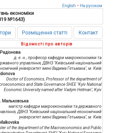
English
•
На русском
тань економіки
2019 №1643)
тори
Розміщення статті
Контакт
Відомості про авторів
. Радіонова
д. е. н., професор кафедри макроекономіки та
ржавного управління, ДВНЗ "Київський національний
номічний університет імені Вадима Гетьмана", м. Київ
adionova
Doctor of Economics, Professor of the department of
roeconomics and State Governance SHEE "Kyiv National
Economic University named after Vadym Hetman", Kyiv
Б. Мальковська
магістр кафедри макроекономіки та державного
равління, ДВНЗ "Київський національний економічний
університет імені Вадима Гетьмана", м. Київ
 Malkovska
ter of the department of the Macroeconomics and Public