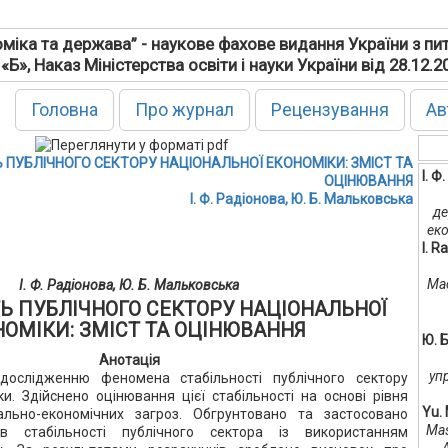
міка та держава” - наукове фахове видання України з пи
 «Б», Наказ Міністерства освіти і науки України від 28.12.
Головна
Про журнал
Рецензування
Ав
Ь ПУБЛІЧНОГО СЕКТОРУ НАЦІОНАЛЬНОЇ ЕКОНОМІКИ: ЗМІСТ ТА
І. Ф
ОЦІНЮВАННЯ
І. Ф. Радіонова, Ю. Б. Мальковська
де
еко
I. R
Mac
І. Ф. Радіонова, Ю. Б. Мальковська
ТЬ ПУБЛІЧНОГО СЕКТОРУ НАЦІОНАЛЬНОЇ
ОМІКИ: ЗМІСТ ТА ОЦІНЮВАННЯ
Ю. 
Анотація
уп
дослідженню феномена стабільності публічного сектору
ки. Здійснено оцінювання цієї стабільності на основі рівня
Yu.
ально-економічних загроз. Обгрунтовано та застосовано
Mas
ів стабільності публічного сектора із використанням