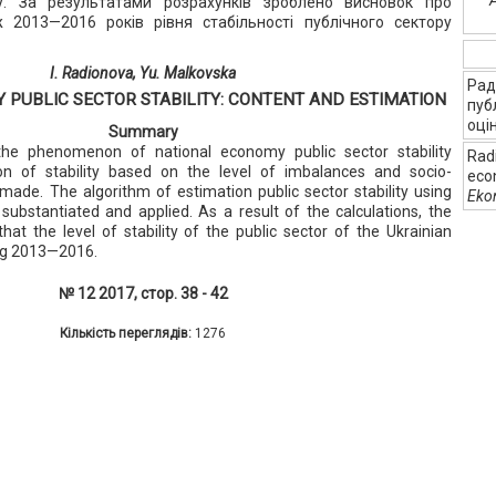
су. За результатами розрахунків зроблено висновок про
2013—2016 років рівня стабільності публічного сектору
I. Radionova, Yu. Malkovska
Рад
 PUBLIC SECTOR STABILITY: CONTENT AND ESTIMATION
пуб
оці
Summary
 the phenomenon of national economy public sector stability
Radi
on of stability based on the level of imbalances and socio-
econ
ade. The algorithm of estimation public sector stability using
Eko
substantiated and applied. As a result of the calculations, the
at the level of stability of the public sector of the Ukrainian
ng 2013—2016.
№ 12 2017, стор. 38 - 42
Кількість переглядів:
1276