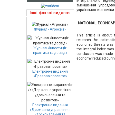
інтегрального індек
зменшення упродовж 
української економіки.
Інші фахові видання
NATIONAL ECONOMY
Журнал «Агросвіт»
This article is about
research. An estimati
economic threats was m
Журнал «Інвестиції:
the integral index was 
практика та досвід»
conclusion was made th
economy reduced duri
Електронне видання
«Правова просвіта»
Електронне видання
«Державне управління:
удосконалення та