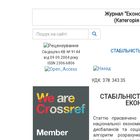
Журнал “Еконо
(Категорія
СТАБІЛЬНІСТ
Свідоцтво КВ № 9144
від 09.09.2004 року
ISSN 2306-6806
УДК: 378: 343.35
СТАБІЛЬНІС
ЕКОН
Статтю присвячено 
національної економі
дисбалансів та соці
алгоритм розрахунк