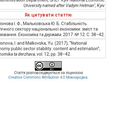
Administration Department, SHEI "Kyiv National Economic
University named after Vadym Hetman", Kyiv
Як цитувати статтю
іонова І. Ф., Мальковська Ю. Б. Стабільність
лічного сектору національної економіки: зміст та
нювання.
Економіка та держава
. 2017. № 12. С. 38–42.
onova, I. and Malkovska, Yu. (2017), “National
omy public sector stability: content and estimation”,
nomika ta derzhava
, vol. 12, pp. 38–42.
Стаття розповсюджується за ліцензією
Creative Commons Attribution 4.0 Міжнародна
.