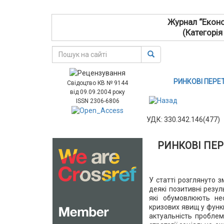
Журнал “Еконо
(Категорія
РИНКОВІ ПЕРЕ
Свідоцтво КВ № 9144
від 09.09.2004 року
ISSN 2306-6806
УДК: 330.342.146(477)
РИНКОВІ ПЕР
У статті розглянуто 
деякі позитивні резу
які обумовлюють нео
кризових явищ у функ
актуальність проблем