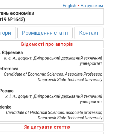
English
•
На русском
тань економіки
2019 №1643)
тори
Розміщення статті
Контакт
Відомості про авторів
Ф. Єфремова
к. е. н., доцент, Дніпровський державний технічний
університет
Yefremova
Candidate of Economic Sciences, Associate Professor,
Dniprovsk State Technical University
. Роєнко
к. і. н., доцент, Дніпровський державний технічний
університет
oienko
Candidate of Historical Sciences, associate professor,
Dniprovsk State Technical University
Як цитувати статтю