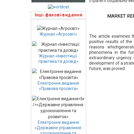
стратегії соціально-е
Інші фахові видання
MARKET REF
Журнал «Агросвіт»
The article examines t
positive results of th
reasons whichgenera
phenomena in the fun
Журнал «Інвестиції:
extraordinary urgency
практика та досвід»
development of a strat
future, was proved.
Електронне видання
«Правова просвіта»
Електронне видання
«Державне управління:
удосконалення та