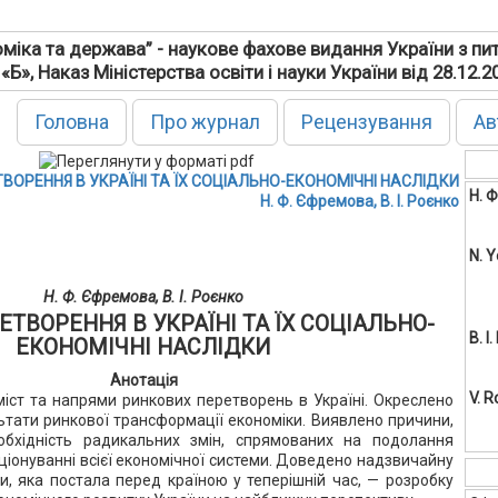
міка та держава” - наукове фахове видання України з пи
 «Б», Наказ Міністерства освіти і науки України від 28.12.
Головна
Про журнал
Рецензування
Ав
ТВОРЕННЯ В УКРАЇНІ ТА ЇХ СОЦІАЛЬНО-ЕКОНОМІЧНІ НАСЛІДКИ
Н. 
Н. Ф. Єфремова, В. І. Роєнко
N. 
Н. Ф. Єфремова, В. І. Роєнко
ЕТВОРЕННЯ В УКРАЇНІ ТА ЇХ СОЦІАЛЬНО-
В. І
ЕКОНОМІЧНІ НАСЛІДКИ
Анотація
V. R
зміст та напрями ринкових перетворень в Україні. Окреслено
льтати ринкової трансформації економіки. Виявлено причини,
бхідність радикальних змін, спрямованих на подолання
ціонуванні всієї економічної системи. Доведено надзвичайну
и, яка постала перед країною у теперішній час, — розробку