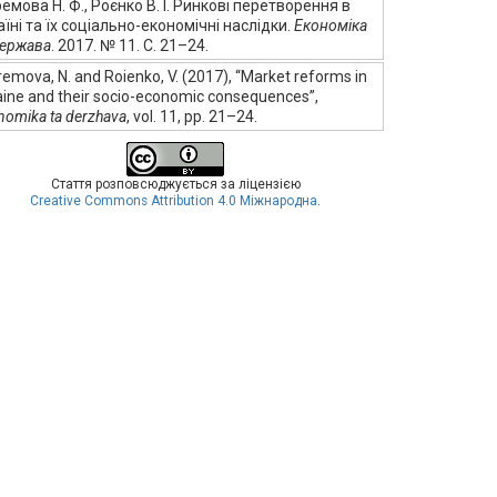
емова Н. Ф., Роєнко В. І. Ринкові перетворення в
аїні та їх соціально-економічні наслідки.
Економіка
держава
. 2017. № 11. С. 21–24.
emova, N. and Roienko, V. (2017), “Market reforms in
aine and their socio-economic consequences”,
nomika ta derzhava
, vol. 11, pp. 21–24.
Стаття розповсюджується за ліцензією
Creative Commons Attribution 4.0 Міжнародна
.